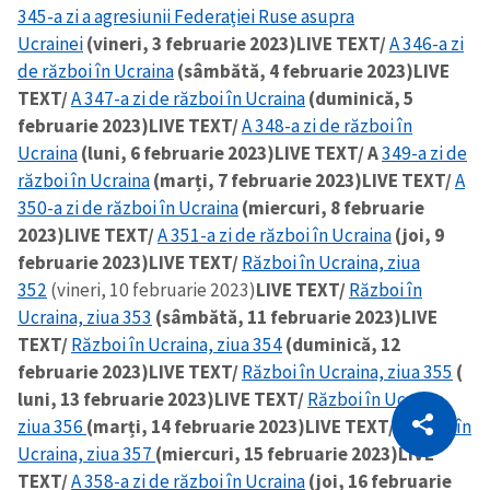
345-a zi a agresiunii Federației Ruse asupra
Ucrainei
(vineri, 3 februarie 2023)
LIVE TEXT/
A 346-a zi
de război în Ucraina
(sâmbătă, 4 februarie 2023)
LIVE
TEXT/
A 347-a zi de război în Ucraina
(duminică, 5
februarie 2023)
LIVE TEXT/
A 348-a zi de război în
Ucraina
(luni, 6 februarie 2023)
LIVE TEXT/ A
349-a zi de
război în Ucraina
(marți, 7 februarie 2023)
LIVE TEXT/
A
350-a zi de război în Ucraina
(miercuri, 8 februarie
2023)
LIVE TEXT/
A 351-a zi de război în Ucraina
(joi, 9
februarie 2023)
LIVE TEXT/
Război în Ucraina, ziua
352
(vineri, 10 februarie 2023)
LIVE TEXT/
Război în
Ucraina, ziua 353
(sâmbătă, 11 februarie 2023)
LIVE
TEXT/
Război în Ucraina, ziua 354
(duminică, 12
februarie 2023)
LIVE TEXT/
Război în Ucraina, ziua 355
(
CITEȘTE
luni, 13 februarie 2023)
LIVE TEXT/
Război în Ucraina,
ziua 356
(marți, 14 februarie 2023)
LIVE TEXT/
Război în
Citește articolul
Copiază Link
Ucraina, ziua 357
(miercuri, 15 februarie 2023)
LIVE
TEXT/
A 358-a zi de război în Ucraina
(joi, 16 februarie