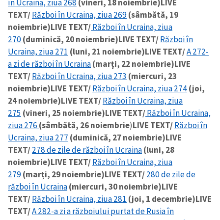
în Ucraina, ziua 268
(vineri, 18 noiembrie)
LIVE
TEXT/
Război în Ucraina, ziua 269
(sâmbătă, 19
noiembrie)
LIVE TEXT/
Război în Ucraina, ziua
270
(duminică, 20 noiembrie)
LIVE TEXT/
Război în
Ucraina, ziua 271
(luni, 21 noiembrie)
LIVE TEXT/
A 272-
a zi de război în Ucraina
(marți, 22 noiembrie)
LIVE
TEXT/
Război în Ucraina, ziua 273
(miercuri, 23
noiembrie)
LIVE TEXT/
Război în Ucraina, ziua 274
(joi,
24 noiembrie)
LIVE TEXT/
Război în Ucraina, ziua
275
(vineri, 25 noiembrie)
LIVE TEXT/
Război în Ucraina,
ziua 276
(sâmbătă, 26 noiembrie
)
LIVE TEXT/
Război în
Ucraina, ziua 277
(duminică, 27 noiembrie)
LIVE
TEXT/
278 de zile de război în Ucraina
(luni, 28
noiembrie)
LIVE TEXT/
Război în Ucraina, ziua
279
(marți, 29 noiembrie)
LIVE TEXT/
280 de zile de
război în Ucraina
(miercuri, 30 noiembrie)
LIVE
TEXT/
Război în Ucraina, ziua 281
(joi, 1 decembrie)
LIVE
TEXT/
A 282-a zi a războiului purtat de Rusia în