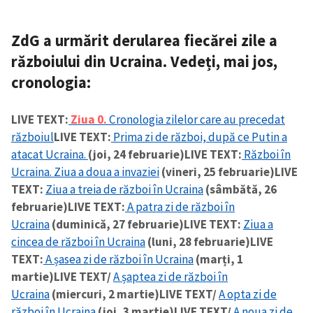
ZdG a urmărit derularea fiecărei zile a
războiului din Ucraina. Vedeți, mai jos,
cronologia:
LIVE TEXT:
Ziua 0.
Cronologia zilelor care au precedat
războiul
LIVE TEXT:
Prima zi de război, după ce Putin a
atacat Ucraina.
(joi, 24 februarie)
LIVE TEXT:
Război în
Ucraina. Ziua a doua a invaziei
(vineri, 25 februarie)
LIVE
TEXT:
Ziua a treia de război în Ucraina
(sâmbătă, 26
februarie)
LIVE TEXT:
A patra zi de război în
Ucraina
(duminică, 27 februarie)
LIVE TEXT:
Ziua a
cincea de război în Ucraina
(luni, 28 februarie)
LIVE
TEXT:
A șasea zi de război în Ucraina
(marți, 1
Trimite o informație
Despre ZdG
martie)
LIVE TEXT/
A șaptea zi de război în
in English
на русском
Ucraina
(miercuri, 2 martie)
LIVE TEXT/
A opta zi de
război în Ucraina
(joi, 3 martie)
LIVE TEXT/
A noua zi de