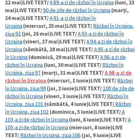
22 mai)
LIVE TEXT/
A 89-a zi de război în Ucraina
(luni, 23
mai)
LIVE TEXT/
90 de zile de război în Ucraina
(marți,
24 mai)
LIVE TEXT/
A 91-a zi de război în
Ucraina
(miercuri, 25 mai)
LIVE TEXT/
Război în Ucraina,
ziua 92
(joi, 26 mai)
LIVE TEXT/
A 93-a zi de război în
Ucraina
(vineri, 27 mai)
LIVE TEXT/
A 94-a zi de război în
Ucraina
(sâmbătă, 28 mai)
LIVE TEXT/
A 95-a zi de război
ȘTIREA MEA
în Ucraina
(duminică, 29 mai)
LIVE TEXT/
A 96-a zi de
război în Ucraina
(luni, 30 mai)
LIVE TEXT/
Război în
Titlu știre
+ Adaugă titlu
Ucraina, ziua 97
(marți, 31 mai)
LIVE TEXT/
A 98-a zi de
război în Ucraina
(miercuri, 1 iunie)
LIVE TEXT/
Război
Fotografie
+ Încarcă imagine
în Ucraina, ziua 99
(joi, 2 iunie)
LIVE TEXT/
100 de zile de
război în Ucraina
(vineri, 3 iunie)
LIVE TEXT/
Război în
Link media
+ Link media
Ucraina, ziua 101
(sâmbătă, 4 iunie)
LIVE TEXT/
Război
în Ucraina, ziua 102
(duminica, 5 iunie)
LIVE TEXT/
A
103-a zi de război în Ucraina
(luni, 6 iunie)
LIVE TEXT/
A
105-a zi de război în Ucraina
(miercuri, 8 iunie)
LIVE
Mesajul știrei
+ Mesajul știrei
TEXT/
Război în Ucraina, ziua 106
(joi, 9 iunie)
LIVE