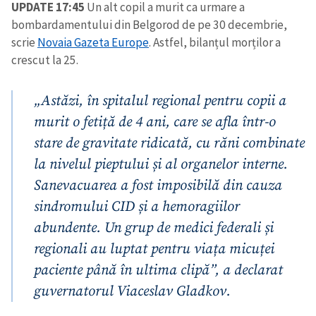
UPDATE 17:45
Un alt copil a murit ca urmare a
bombardamentului din Belgorod de pe 30 decembrie,
scrie
Novaia Gazeta Europe
. Astfel, bilanțul morților a
crescut la 25.
„Astăzi, în spitalul regional pentru copii a
murit o fetiță de 4 ani, care se afla într-o
stare de gravitate ridicată, cu răni combinate
la nivelul pieptului și al organelor interne.
Sanevacuarea a fost imposibilă din cauza
sindromului CID și a hemoragiilor
abundente. Un grup de medici federali și
regionali au luptat pentru viața micuței
paciente până în ultima clipă”, a declarat
guvernatorul Viaceslav Gladkov.