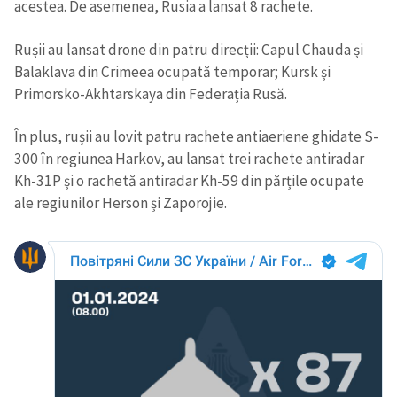
acestea. De asemenea, Rusia a lansat 8 rachete.
Rușii au lansat drone din patru direcții: Capul Chauda și
Balaklava din Crimeea ocupată temporar; Kursk și
Primorsko-Akhtarskaya din Federația Rusă.
În plus, rușii au lovit patru rachete antiaeriene ghidate S-
300 în regiunea Harkov, au lansat trei rachete antiradar
Kh-31P și o rachetă antiradar Kh-59 din părțile ocupate
ale regiunilor Herson și Zaporojie.