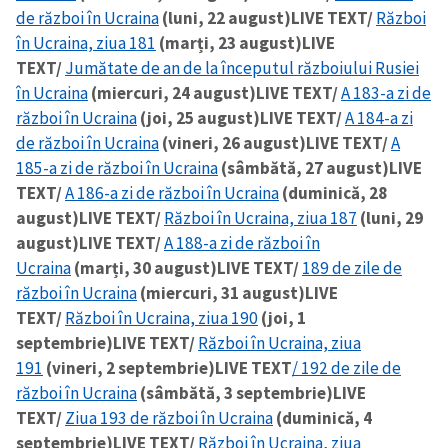
de război în Ucraina
(luni, 22 august)
LIVE TEXT/
Război
în Ucraina, ziua 181
(marți, 23 august)
LIVE
TEXT/
Jumătate de an de la începutul războiului Rusiei
în Ucraina
(miercuri, 24 august)
LIVE TEXT/
A 183-a zi de
război în Ucraina
(joi, 25 august)
LIVE TEXT/
A 184-a zi
de război în Ucraina
(vineri, 26 august)
LIVE TEXT/
A
185-a zi de război în Ucraina
(sâmbătă, 27 august)
LIVE
TEXT/
A 186-a zi de război în Ucraina
(duminică, 28
august)
LIVE TEXT/
Război în Ucraina, ziua 187
(luni, 29
august)
LIVE TEXT/
A 188-a zi de război în
Ucraina
(marți, 30 august)
LIVE TEXT/
189 de zile de
război în Ucraina
(miercuri, 31 august)
LIVE
TEXT/
Război în Ucraina, ziua 190
(joi, 1
septembrie)
LIVE TEXT/
Război în Ucraina, ziua
191
(vineri, 2 septembrie)
LIVE TEXT
/ 192 de zile de
război în Ucraina
(sâmbătă, 3 septembrie)
LIVE
TEXT/
Ziua 193 de război în Ucraina
(duminică, 4
septembrie)
LIVE TEXT/
Război în Ucraina, ziua