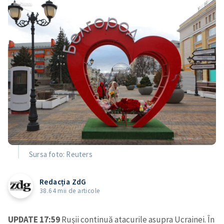
Sursa foto: Reuters
Redacția ZdG
38.64 mii de articole
UPDATE 17:59
Rușii continuă atacurile asupra Ucrainei. În