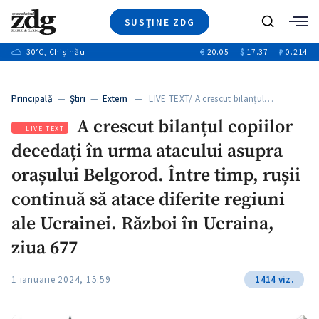
SUSȚINE ZDG
+3
Caută
+1
30
°C
, Chișinău
€
20.05
$
17.37
₽
0.214
Ştiri
+9
+4
Investigatii
Banii tăi
+1
+5
Principală
—
Ştiri
—
Extern
— LIVE TEXT/ A crescut bilanțul…
Video
+1
A crescut bilanțul copiilor
Special
LIVE TEXT
decedați în urma atacului asupra
Blog
+1
ZdGust
orașului Belgorod. Între timp, rușii
continuă să atace diferite regiuni
ale Ucrainei. Război în Ucraina,
+1
ziua 677
1 ianuarie 2024, 15:59
1414 viz.