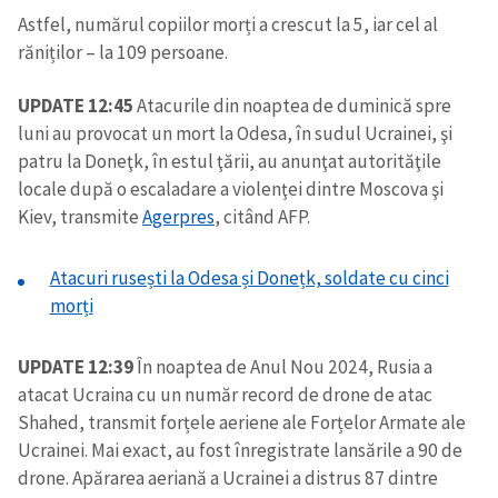
Astfel, numărul copiilor morți a crescut la 5, iar cel al
răniților – la 109 persoane.
UPDATE 12:45
Atacurile din noaptea de duminică spre
luni au provocat un mort la Odesa, în sudul Ucrainei, şi
patru la Doneţk, în estul ţării, au anunţat autorităţile
locale după o escaladare a violenţei dintre Moscova şi
Kiev, transmite
Agerpres
, citând AFP.
Atacuri rusești la Odesa și Donețk, soldate cu cinci
morți
UPDATE 12:39
În noaptea de Anul Nou 2024, Rusia a
atacat Ucraina cu un număr record de drone de atac
Shahed, transmit forțele aeriene ale Forțelor Armate ale
Ucrainei. Mai exact, au fost înregistrate lansările a 90 de
drone. Apărarea aeriană a Ucrainei a distrus 87 dintre