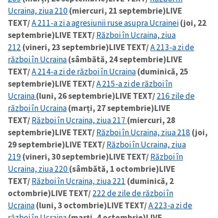
Ucraina, ziua 210
(miercuri, 21 septembrie)
LIVE
TEXT/
A 211-a zi a agresiunii ruse asupra Ucrainei
(joi, 22
septembrie)
LIVE TEXT/
Război în Ucraina, ziua
212
(vineri, 23 septembrie)
LIVE TEXT/
A 213-a zi de
război în Ucraina
(sâmbătă, 24 septembrie)
LIVE
TEXT/
A 214-a zi de război în Ucraina
(duminică, 25
septembrie)
LIVE TEXT/
A 215-a zi de război în
Ucraina
(luni, 26 septembrie)
LIVE TEXT/
216 zile de
război în Ucraina
(marți, 27 septembrie)
LIVE
TEXT/
Război în Ucraina, ziua 217
(miercuri, 28
septembrie)
LIVE TEXT/
Război în Ucraina, ziua 218
(joi,
29 septembrie)
LIVE TEXT/
Război în Ucraina, ziua
219
(vineri, 30 septembrie)
LIVE TEXT/
Război în
Ucraina, ziua 220
(sâmbătă, 1 octombrie)
LIVE
TEXT/
Război în Ucraina, ziua 221
(duminică, 2
octombrie)
LIVE TEXT/
222 de zile de război în
Ucraina
(luni, 3 octombrie)
LIVE TEXT/
A 223-a zi de
război în Ucraina
(marți, 4 octombrie)
LIVE