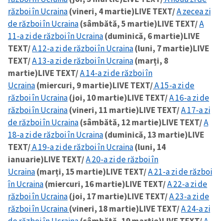
război în Ucraina
(vineri, 4 martie)
LIVE TEXT/
A zecea zi
de război în Ucraina
(sâmbătă, 5 martie)
LIVE TEXT/
A
11-a zi de război în Ucraina
(duminică, 6 martie)
LIVE
TEXT/
A 12-a zi de război în Ucraina
(luni, 7 martie)
LIVE
TEXT/
A 13-a zi de război în Ucraina
(marți, 8
martie)
LIVE TEXT/
A 14-a zi de război în
Ucraina
(miercuri, 9 martie)
LIVE TEXT/
A 15-a zi de
război în Ucraina
(joi, 10 martie)
LIVE TEXT/
A 16-a zi de
război în Ucraina
(vineri, 11 martie)
LIVE TEXT/
A 17-a zi
de război în Ucraina
(sâmbătă, 12 martie)
LIVE TEXT/
A
18-a zi de război în Ucraina
(duminică, 13 martie)
LIVE
TEXT/
A 19-a zi de război în Ucraina
(luni, 14
ianuarie)
LIVE TEXT/
A 20-a zi de război în
Ucraina
(marți, 15 martie)
LIVE TEXT/
A 21-a zi de război
în Ucraina
(miercuri, 16 martie)
LIVE TEXT/
A 22-a zi de
război în Ucraina
(joi, 17 martie)
LIVE TEXT/
A 23-a zi de
război în Ucraina
(vineri, 18 martie)
LIVE TEXT/
A 24-a zi
de război în Ucraina
(sâmbătă, 19 martie)
LIVE TEXT/
A