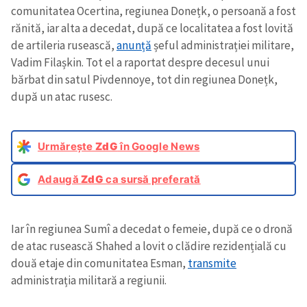
comunitatea Ocertina, regiunea Donețk, o persoană a fost
rănită, iar alta a decedat, după ce localitatea a fost lovită
de artileria rusească,
anunță
șeful administrației militare,
Vadim Filașkin. Tot el a raportat despre decesul unui
bărbat din satul Pivdennoye, tot din regiunea Donețk,
după un atac rusesc.
Urmărește
ZdG
în Google News
Adaugă
ZdG
ca sursă preferată
Iar în regiunea Sumî a decedat o femeie, după ce o dronă
de atac rusească Shahed a lovit o clădire rezidențială cu
două etaje din comunitatea Esman,
transmite
administrația militară a regiunii.