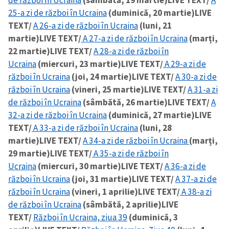
25-a zi de război în Ucraina
(duminică, 20 martie)
LIVE
TEXT/
A 26-a zi de război în Ucraina
(luni, 21
martie)
LIVE TEXT/
A 27-a zi de război în Ucraina
(marți,
22 martie)
LIVE TEXT/
A 28-a zi de război în
Ucraina
(miercuri, 23 martie)
LIVE TEXT/
A 29-a zi de
război în Ucraina
(joi, 24 martie)
LIVE TEXT/
A 30-a zi de
război în Ucraina
(vineri, 25 martie)
LIVE TEXT/
A 31-a zi
de război în Ucraina
(sâmbătă, 26 martie)
LIVE TEXT/
A
32-a zi de război în Ucraina
(duminică, 27 martie)
LIVE
TEXT/
A 33-a zi de război în Ucraina
(luni, 28
martie)
LIVE TEXT/
A 34-a zi de război în Ucraina
(marți,
29 martie)
LIVE TEXT/
A 35-a zi de război în
Ucraina
(miercuri, 30 martie)
LIVE TEXT/
A 36-a zi de
război în Ucraina
(joi, 31 martie)
LIVE TEXT/
A 37-a zi de
război în Ucraina
(vineri, 1 aprilie)
LIVE TEXT/
A 38-a zi
de război în Ucraina
(sâmbătă, 2 aprilie)
LIVE
TEXT/
Război în Ucraina, ziua 39
(duminică, 3