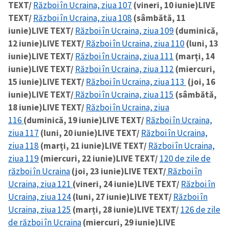
TEXT/
Război în Ucraina, ziua 107
(vineri, 10 iunie)
LIVE
TEXT/
Război în Ucraina, ziua 108
(sâmbătă, 11
CONTACT SURSĂ
iunie)
LIVE TEXT/
Război în Ucraina, ziua 109
(duminică,
Sursă anonimă
12 iunie)
LIVE TEXT/
Război în Ucraina, ziua 110
(luni, 13
iunie)
LIVE TEXT/
Război în Ucraina, ziua 111
(marți, 14
Nume
+ Numele meu
iunie)
LIVE TEXT/
Război în Ucraina, ziua 112
(miercuri,
15 iunie)
LIVE TEXT/
Război în Ucraina, ziua 113
(joi, 16
Email
+ Emailul meu
iunie)
LIVE TEXT/
Război în Ucraina, ziua 115
(sâmbătă,
18 iunie)
LIVE TEXT/
Război în Ucraina, ziua
116
(duminică, 19 iunie)
LIVE TEXT/
Război în Ucraina,
Telefon
+ Telefon personal
ziua 117
(luni, 20 iunie)
LIVE TEXT/
Război în Ucraina,
ziua 118
(marți, 21 iunie)
LIVE TEXT/
Război în Ucraina,
Am citit și sunt de
acord cu
politica de
ziua 119
(miercuri, 22 iunie)
LIVE TEXT/
120 de zile de
confidențialitate
.
război în Ucraina
(joi, 23 iunie)
LIVE TEXT/
Război în
Ucraina, ziua 121
(vineri, 24 iunie)
LIVE TEXT/
Război în
TRIMITE ȘTIREA
Ucraina, ziua 124
(luni, 27 iunie)
LIVE TEXT/
Război în
Ucraina, ziua 125
(marți, 28 iunie)
LIVE TEXT/
126 de zile
de război în Ucraina
(miercuri, 29 iunie)
LIVE