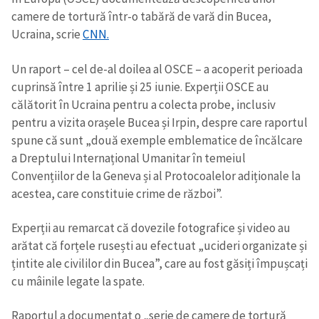
camere de tortură într-o tabără de vară din Bucea,
Ucraina, scrie
CNN.
Un raport – cel de-al doilea al OSCE – a acoperit perioada
cuprinsă între 1 aprilie și 25 iunie. Experții OSCE au
călătorit în Ucraina pentru a colecta probe, inclusiv
pentru a vizita orașele Bucea și Irpin, despre care raportul
spune că sunt „două exemple emblematice de încălcare
a Dreptului Internațional Umanitar în temeiul
Convențiilor de la Geneva și al Protocoalelor adiționale la
acestea, care constituie crime de război”.
Experții au remarcat că dovezile fotografice și video au
arătat că forțele rusești au efectuat „ucideri organizate și
țintite ale civililor din Bucea”, care au fost găsiți împușcați
cu mâinile legate la spate.
Raportul a documentat o „serie de camere de tortură