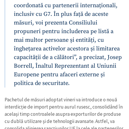
coordonată cu partenerii internaționali,
CONTACT SURSĂ
inclusiv cu G7. În plus față de aceste
măsuri, voi prezenta Consiliului
Sursă anonimă
propuneri pentru includerea pe listă a
Nume
+ Numele meu
mai multor persoane și entități, cu
înghețarea activelor acestora și limitarea
Email
+ Emailul meu
capacității de a călători”, a precizat, Josep
Borrell, Înaltul Reprezentant al Uniunii
Telefon
+ Telefon personal
Europene pentru afaceri externe și
politica de securitate.
Am citit și sunt de
acord cu
politica de
confidențialitate
.
Pachetul de măsuri adoptat vineri va introduce o nouă
TRIMITE ȘTIREA
interdicție de import pentru aurul rusesc, consolidând în
același timp controalele asupra exporturilor de produse
cu dublă utilizare și de tehnologii avansate. Astfel, va
consolida alinierea sancțiunilor UE la cele ale partenerilor