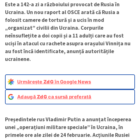
Este a 142-a zi a războiului provocat de Rusia în
Ucraina. Un nou raport al OSCE arată că Rusia a
folosit camere de tortură și a ucis în mod
„organizat” civilii din Ucraina. Corpurile
neînsuflețite a doi copii și a 11 adulți care au fost
uciși în atacul cu rachete asupra orașului Vinnița nu
au fost încă identificate, anunță autoritățile
ucrainene.
Urmărește
ZdG
în Google News
Adaugă
ZdG
ca sursă preferată
Președintele rus Vladimir Putin a anunțat începerea
unei „operațiuni militare speciale” în Ucraina, în
primele ore ale zilei de 24 februarie. Acțiunile Rusiei