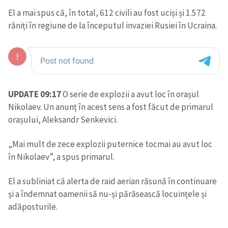
El a mai spus că, în total, 612 civili au fost uciși și 1.572
răniți în regiune de la începutul invaziei Rusiei în Ucraina.
UPDATE 09:17
O serie de explozii a avut loc în orașul
Nikolaev. Un anunț în acest sens a fost făcut de primarul
orașului, Aleksandr Senkevici.
„Mai mult de zece explozii puternice tocmai au avut loc
în Nikolaev”, a spus primarul.
El a subliniat că alerta de raid aerian răsună în continuare
și a îndemnat oamenii să nu-și părăsească locuințele și
adăposturile.