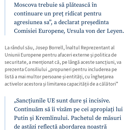
Moscova trebuie să plătească în
continuare un preț ridicat pentru
agresiunea sa”, a declarat președinta
Comisiei Europene, Ursula von der Leyen.
La rândul său, Josep Borrell, Înaltul Reprezentant al
ȘTIREA MEA
Uniunii Europene pentru afaceri externe și politica de
securitate, a menționat că, pe lângă aceste sancțiuni, va
Titlu știre
+ Adaugă titlu
prezenta Consiliului „propuneri pentru includerea pe
listă a mai multor persoane și entități, cu înghețarea
Fotografie
+ Încarcă imagine
activelor acestora și limitarea capacității de a călători”
Link media
+ Link media
„Sancțiunile UE sunt dure și incisive.
Continuăm să îi vizăm pe cei apropiați lui
Putin și Kremlinului. Pachetul de măsuri
Mesajul știrei
+ Mesajul știrei
de astăzi reflectă abordarea noastră