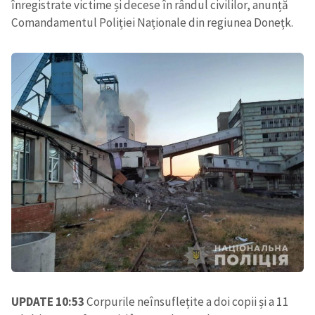
înregistrate victime și decese în rândul civililor, anunță
Comandamentul Poliției Naționale din regiunea Donețk.
UPDATE 10:53
Corpurile neînsuflețite a doi copii și a 11