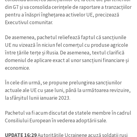
din G7 și va consolida cerințele de raportare a tranzacțiilor
pentru a înăspri înghețarea activelor UE, precizează
Executivul comunitar.
De asemenea, pachetul reliefează faptul că sancțiunile
UE nu vizează în niciun fel comerțul cu produse agricole
între țările terțe și Rusia. De asemenea, textul clarifică
domeniul de aplicare exact al unor sancțiuni financiare și
economice.
În cele din urmă, se propune prelungirea sancțiunilor
actuale ale UE cu șase luni, până la următoarea revizuire,
la sfârșitul lunii ianuarie 2023.
Pachetul va fi acum discutat de statele membre în cadrul
Consiliului European în vederea adoptării sale.
UPDATE 16:29
Autoritățile Ucrainene acuză soldații ruși