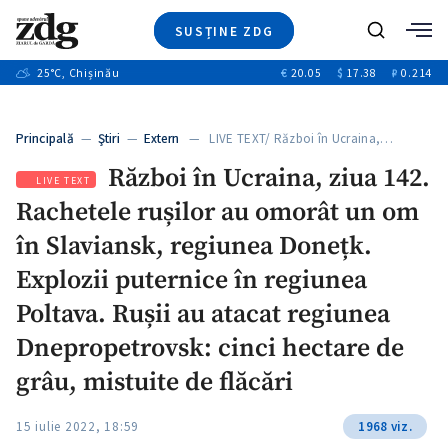
SUSȚINE ZDG
+4
Caută
+1
25
°C
, Chișinău
€
20.05
$
17.38
₽
0.214
Ştiri
+13
+10
Investigatii
Banii tăi
+3
Principală
—
Ştiri
—
Extern
— LIVE TEXT/ Război în Ucraina,…
Video
Război în Ucraina, ziua 142.
Special
LIVE TEXT
Rachetele rușilor au omorât un om
Blog
+1
ZdGust
în Slaviansk, regiunea Donețk.
Explozii puternice în regiunea
Poltava. Rușii au atacat regiunea
Dnepropetrovsk: cinci hectare de
grâu, mistuite de flăcări
15 iulie 2022, 18:59
1968 viz.