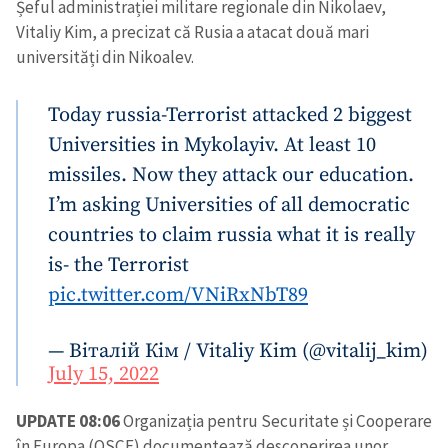
Șeful administrației militare regionale din Nikolaev,
Vitaliy Kim, a precizat că Rusia a atacat două mari
universități din Nikoalev.
Today russia-Terrorist attacked 2 biggest
Universities in Mykolayiv. At least 10
missiles. Now they attack our education.
I’m asking Universities of all democratic
countries to claim russia what it is really
is- the Terrorist
pic.twitter.com/VNiRxNbT89
— Віталій Кім / Vitaliy Kim (@vitalij_kim)
July 15, 2022
UPDATE 08:06
Organizația pentru Securitate și Cooperare
în Europa (OSCE) documentează descoperirea unor