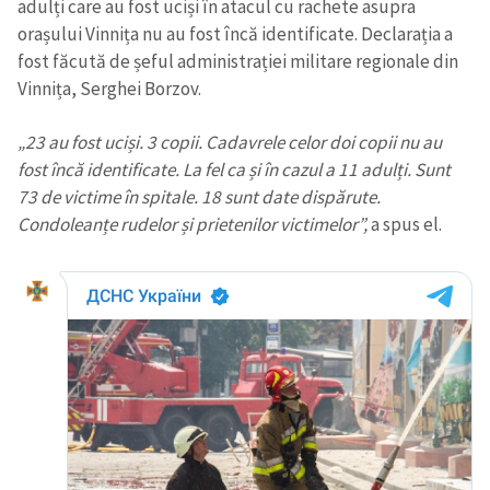
adulți care au fost uciși în atacul cu rachete asupra
orașului Vinnița nu au fost încă identificate. Declarația a
fost făcută de șeful administrației militare regionale din
Vinnița, Serghei Borzov.
„23 au fost uciși. 3 copii. Cadavrele celor doi copii nu au
fost încă identificate. La fel ca și în cazul a 11 adulți. Sunt
73 de victime în spitale. 18 sunt date dispărute.
Condoleanțe rudelor și prietenilor victimelor”,
a spus el.