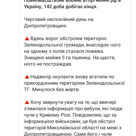
Trimite o informație
Despre ZdG
in English
на русском