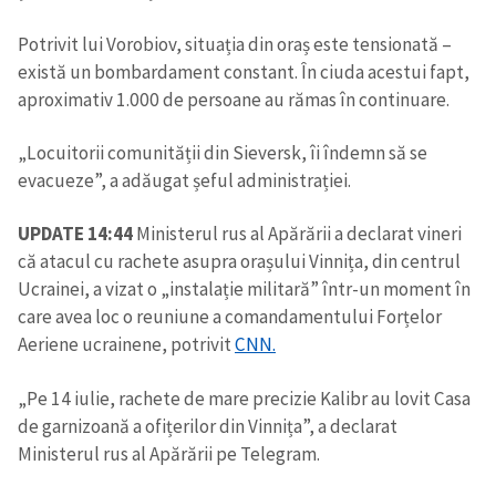
Potrivit lui Vorobiov, situația din oraș este tensionată –
există un bombardament constant. În ciuda acestui fapt,
SUSȚINE
aproximativ 1.000 de persoane au rămas în continuare.
„Locuitorii comunității din Sieversk, îi îndemn să se
evacueze”, a adăugat șeful administrației.
UPDATE 14:44
Ministerul rus al Apărării a declarat vineri
că atacul cu rachete asupra orașului Vinnița, din centrul
Ucrainei, a vizat o „instalație militară” într-un moment în
care avea loc o reuniune a comandamentului Forțelor
Aeriene ucrainene, potrivit
CNN.
„Pe 14 iulie, rachete de mare precizie Kalibr au lovit Casa
de garnizoană a ofițerilor din Vinnița”, a declarat
Ministerul rus al Apărării pe Telegram.