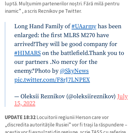
luptă. Mulțumim partenerilor noștri. Fără milă pentru
inamic” , a scris Reznikov pe Twitter.
Long Hand Family of
#UAarmy
has been
enlarged: the first MLRS M270 have
arrived!
They will be good company for
#HIMARS
on the battlefield.
Thank you to
our partners .
No mercy for the
enemy.
*Photo by
@SkyNews
pic.twitter.com/F8rJ7LNPEX
— Oleksii Reznikov (@oleksiireznikov)
July
15, 2022
UPDATE 18:32
Locuitorii regiunii Herson care vor
„discredita autoritățile Rusiei” vor fi trași la răspundere –
aceștia vor fi expulzați din regiune, scrie TASS cu referire