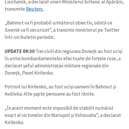
Lisichansk, a declarat vineri Ministerul britanic al Apărării,
transmite
Reuters.
„Bahmut va fi probabil următorul obiectiv, odată ce
Siversk va fi securizat”, a transmis ministerul pe Twitter
într-un buletin periodic.
UPDATE 09:30
Trei civili din regiunea Donețk au fost uciși
în urma bombardamentelor efectuate de forțele ruse, a
declarat șeful administrației militare regionale din
Donețk, Pavel Kirilenko.
Potrivit lui Kirilenko, au fost uciși oameni în Bahmut și
Avdiivka. Alte șapte persoane au fost rănite.
„În acest moment este imposibil de stabilit numărul
exact al victimelor din Mariupol și Volnovaha”, a declarat
Kirilenko.