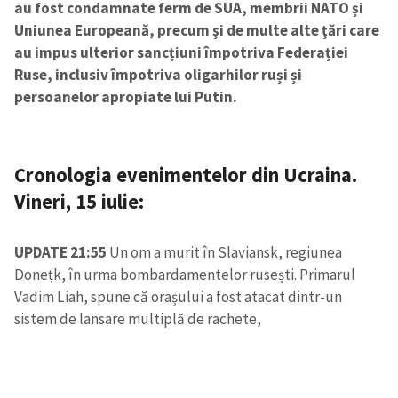
au fost condamnate ferm de SUA, membrii NATO și
Uniunea Europeană, precum și de multe alte țări care
au impus ulterior sancțiuni împotriva Federației
Ruse, inclusiv împotriva oligarhilor ruși și
persoanelor apropiate lui Putin.
Cronologia evenimentelor din Ucraina.
Vineri, 15 iulie:
UPDATE 21:55
Un om a murit în Slaviansk, regiunea
Donețk, în urma bombardamentelor rusești. Primarul
Vadim Liah, spune că orașului a fost atacat dintr-un
sistem de lansare multiplă de rachete,