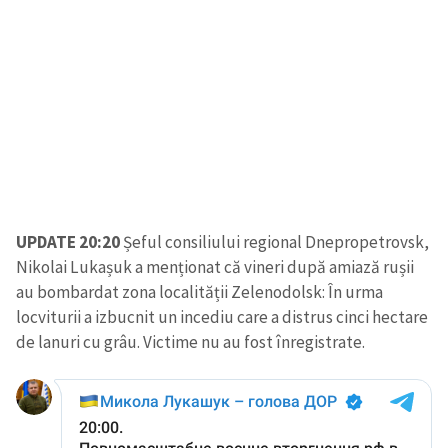
UPDATE 20:20
Șeful consiliului regional Dnepropetrovsk,
Nikolai Lukașuk a menționat că vineri după amiază rușii
au bombardat zona localității Zelenodolsk: În urma
locviturii a izbucnit un incediu care a distrus cinci hectare
de lanuri cu grâu. Victime nu au fost înregistrate.