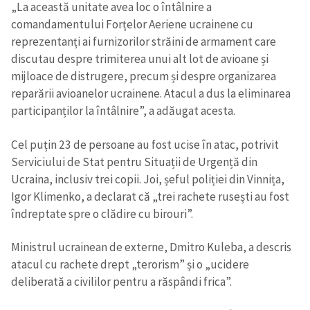
„La această unitate avea loc o întâlnire a
comandamentului Forțelor Aeriene ucrainene cu
reprezentanți ai furnizorilor străini de armament care
discutau despre trimiterea unui alt lot de avioane și
mijloace de distrugere, precum și despre organizarea
reparării avioanelor ucrainene. Atacul a dus la eliminarea
participanților la întâlnire”, a adăugat acesta.
Cel puțin 23 de persoane au fost ucise în atac, potrivit
Serviciului de Stat pentru Situații de Urgență din
Ucraina, inclusiv trei copii. Joi, șeful poliției din Vinnița,
Igor Klimenko, a declarat că „trei rachete rusești au fost
îndreptate spre o clădire cu birouri”.
Ministrul ucrainean de externe, Dmitro Kuleba, a descris
atacul cu rachete drept „terorism” și o „ucidere
deliberată a civililor pentru a răspândi frica”.