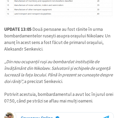
UPDATE 13:05
Două persoane au fost rănite în urma
bombardamentelor rusești asupra orașului Nikolaev. Un
anunț în acest sens a fost făcut de primarul orașului,
Aleksandr Senkevici.
„Din nou ocupanții ruși au bombardat instituțiile de
învățământ din Nikolaev. Salvatorii și echipele de urgență
lucrează la fața locului. Până în prezent se cunoaște despre
doi răniți”,
a precizat Senkevici.
Potrivit acestuia, bombardamentul a avut loc în jurul orei
07:50, când pe străzi se aflau mai mulți oameni.