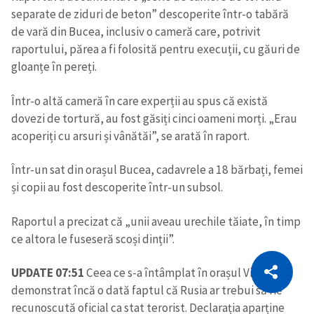
separate de ziduri de beton” descoperite într-o tabără
de vară din Bucea, inclusiv o cameră care, potrivit
raportului, părea a fi folosită pentru execuții, cu găuri de
gloanțe în pereți.
Într-o altă cameră în care experții au spus că există
dovezi de tortură, au fost găsiți cinci oameni morți. „Erau
acoperiți cu arsuri și vânătăi”, se arată în raport.
Într-un sat din orașul Bucea, cadavrele a 18 bărbați, femei
și copii au fost descoperite într-un subsol.
Raportul a precizat că „unii aveau urechile tăiate, în timp
ce altora le fuseseră scoși dinții”.
CITEȘTE
UPDATE 07:51
Ceea ce s-a întâmplat în orașul Vinnița a
Citește articolul
Copiază Link
demonstrat încă o dată faptul că Rusia ar trebui să fie
recunoscută oficial ca stat terorist. Declarația aparține