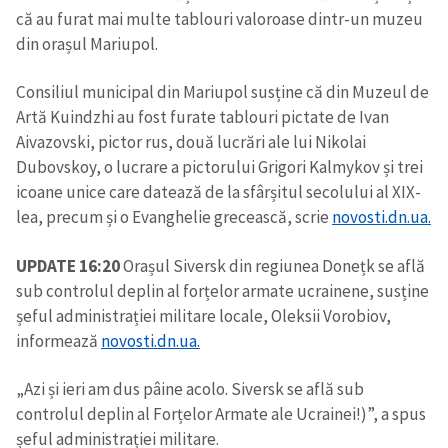
că au furat mai multe tablouri valoroase dintr-un muzeu
din orașul Mariupol.
Consiliul municipal din Mariupol susține că din Muzeul de
Artă Kuindzhi au fost furate tablouri pictate de Ivan
Aivazovski, pictor rus, două lucrări ale lui Nikolai
Dubovskoy, o lucrare a pictorului Grigori Kalmykov și trei
icoane unice care datează de la sfârșitul secolului al XIX-
lea, precum și o Evanghelie grecească, scrie
novosti.dn.ua.
UPDATE 16:20
Orașul Siversk din regiunea Donețk se află
sub controlul deplin al forțelor armate ucrainene, susține
șeful administrației militare locale, Oleksii Vorobiov,
informează
novosti.dn.ua.
„Azi și ieri am dus pâine acolo. Siversk se află sub
controlul deplin al Forțelor Armate ale Ucrainei!)”, a spus
șeful administrației militare.