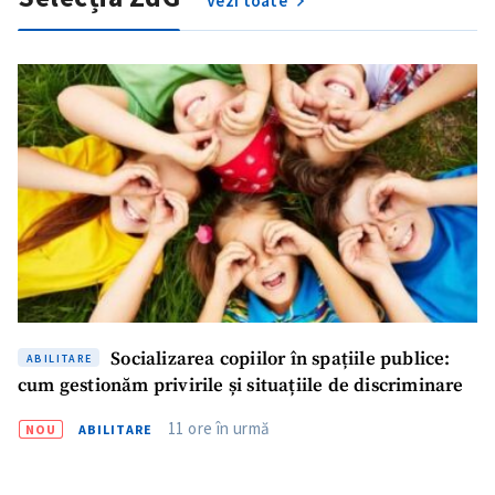
Vezi toate
CONTACT SURSĂ
Sursă anonimă
Nume
+ Numele meu
Email
+ Emailul meu
Telefon
+ Telefon personal
Am citit și sunt de
acord cu
politica de
confidențialitate
.
Socializarea copiilor în spațiile publice:
ABILITARE
TRIMITE ȘTIREA
cum gestionăm privirile și situațiile de discriminare
11 ore în urmă
NOU
ABILITARE