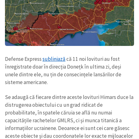
Defense Express
subliniază
că 11 noi lovituri au fost
înregistrate doar în direcția Donețk în ultima zi, deși
unele dintre ele, nu țin de consecințele lansărilor de
sisteme americane.
Se adaugă că fiecare dintre aceste lovituri Himars duce la
distrugerea obiectului cu un grad ridicat de
probabilitate, în spatele căruia se află nu numai
capacitățile rachetelor GMLRS, ci și munca titanică a
informațiilor ucrainene. Deoarece ei sunt cei care găsesc
aceste obiecte și dau coordonatele lor exacte mijloacelor