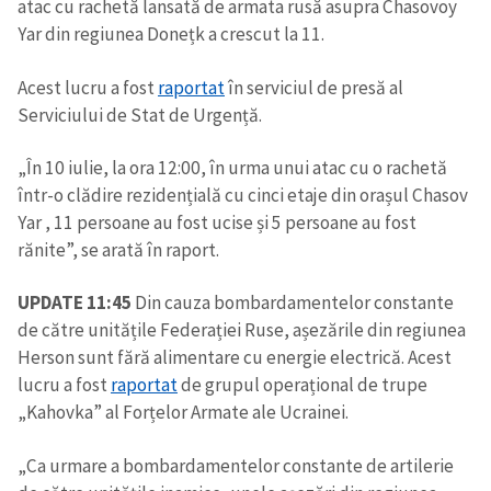
atac cu rachetă lansată de armata rusă asupra Chasovoy
Yar din regiunea Donețk a crescut la 11.
Acest lucru a fost
raportat
în serviciul de presă al
Serviciului de Stat de Urgență.
„În 10 iulie, la ora 12:00, în urma unui atac cu o rachetă
Trimite o informație
Despre ZdG
într-o clădire rezidențială cu cinci etaje din orașul Chasov
in English
на русском
Yar , 11 persoane au fost ucise și 5 persoane au fost
rănite”, se arată în raport.
UPDATE 11:45
Din cauza bombardamentelor constante
de către unitățile Federației Ruse, așezările din regiunea
Herson sunt fără alimentare cu energie electrică. Acest
lucru a fost
raportat
de grupul operațional de trupe
„Kahovka” al Forțelor Armate ale Ucrainei.
„Ca urmare a bombardamentelor constante de artilerie