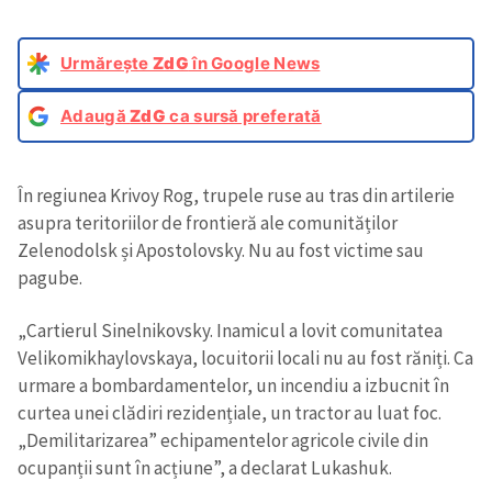
Urmărește
ZdG
în Google News
Adaugă
ZdG
ca sursă preferată
În regiunea Krivoy Rog, trupele ruse au tras din artilerie
asupra teritoriilor de frontieră ale comunităților
Zelenodolsk și Apostolovsky. Nu au fost victime sau
pagube.
„Cartierul Sinelnikovsky. Inamicul a lovit comunitatea
Velikomikhaylovskaya, locuitorii locali nu au fost răniți. Ca
urmare a bombardamentelor, un incendiu a izbucnit în
curtea unei clădiri rezidențiale, un tractor au luat foc.
„Demilitarizarea” echipamentelor agricole civile din
ocupanții sunt în acțiune”, a declarat Lukashuk.