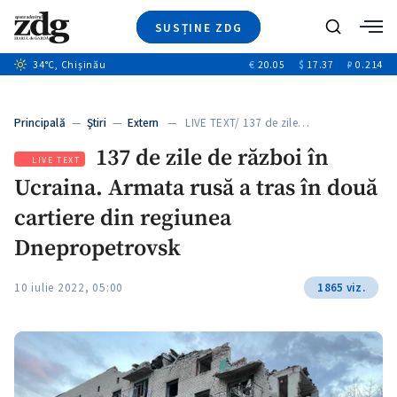
SUSȚINE ZDG
+1
Caută
34
°C
, Chișinău
€
20.05
$
17.37
₽
0.214
Ştiri
+14
+10
Investigatii
Banii tăi
+1
+4
Principală
—
Ştiri
—
Extern
— LIVE TEXT/ 137 de zile…
Video
137 de zile de război în
Special
LIVE TEXT
Ucraina. Armata rusă a tras în două
Blog
ZdGust
cartiere din regiunea
Dnepropetrovsk
+1
10 iulie 2022, 05:00
1865 viz.