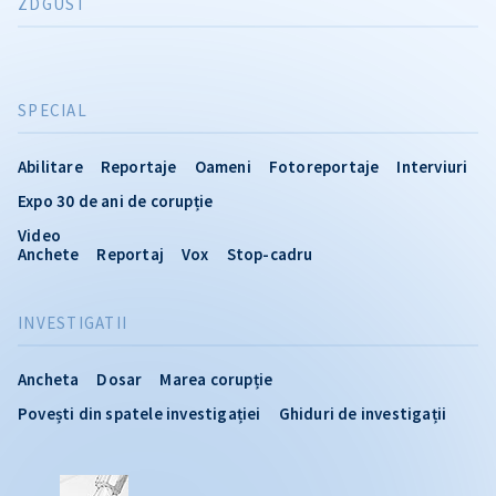
ZDGUST
SPECIAL
Abilitare
Reportaje
Oameni
Fotoreportaje
Interviuri
Expo 30 de ani de corupție
Video
Anchete
Reportaj
Vox
Stop-cadru
INVESTIGATII
Ancheta
Dosar
Marea corupție
Povești din spatele investigației
Ghiduri de investigații