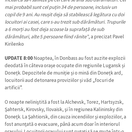
mai probabil sunt cel puțin 34 de persoane, inclusiv un
copil de 9 ani. Au reușit deja să stabilească legătura cu doi
locuitori ai casei, care s-au trezit sub dărâmături. Trupurile
a 6 morți au fost deja scoase la suprafață de sub
dărâmături, alte 5 persoane fiind rănite”
, a precizat Pavel
Kirilenko
UPDATE 8:00
Noaptea, în Donbass au fost auzite explozii
deodată în câteva orașe ocupate din regiunile Lugansk și
Donețk. Depozitele de muniție și o mină din Donețk ard,
locuitorii aud detonarea proviziilor și văd „focuri de
artificii”.
O noapte neliniştită a fost la Alchevsk, Torez, Hartsyzsk,
Şahtersk, Kirovsky, Ilovaisk, şi în regiunea Kalininsky din
Doneţk. La Şahtiorsk, din cauza incendiilor şi exploziilor, a
fost anunţată o evacuare, până acum doar în interiorul
oraşului. Locuitorii orașului sunt rugați să se mute într-o