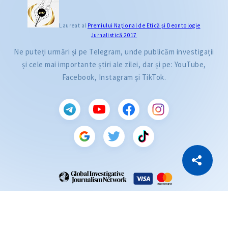
Laureat al
Premiului Naţional de Etică și Deontologie
Jurnalistică 2017
Ne puteți urmări și pe Telegram, unde publicăm investigații
și cele mai importante știri ale zilei, dar și pe: YouTube,
Facebook, Instagram și TikTok.
CITEȘTE
Citește articolul
Copiază Link
ZdG este membru al rețelei globale a jurnaliștilor de investigație (GIJN).
2004—2026 © Ziarul de Gardă.
Toate drepturile rezervate.