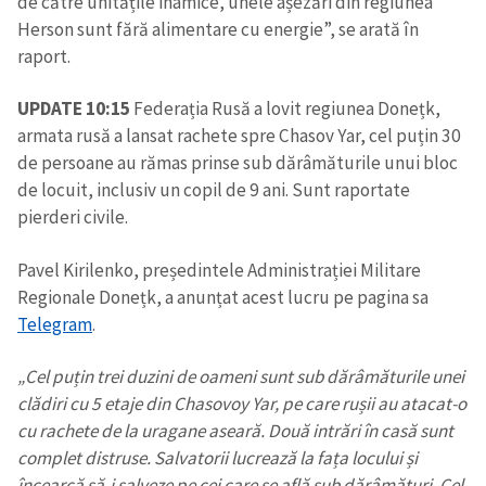
de către unitățile inamice, unele așezări din regiunea
Herson sunt fără alimentare cu energie”, se arată în
raport.
UPDATE 10:15
Federația Rusă a lovit regiunea Donețk,
armata rusă a lansat rachete spre Chasov Yar, cel puțin 30
de persoane au rămas prinse sub dărâmăturile unui bloc
de locuit, inclusiv un copil de 9 ani. Sunt raportate
pierderi civile.
Pavel Kirilenko, președintele Administrației Militare
Regionale Donețk, a anunțat acest lucru pe pagina sa
Telegram
.
„Cel puțin trei duzini de oameni sunt sub dărâmăturile unei
clădiri cu 5 etaje din Chasovoy Yar, pe care rușii au atacat-o
cu rachete de la uragane aseară. Două intrări în casă sunt
complet distruse. Salvatorii lucrează la fața locului și
încearcă să-i salveze pe cei care se află sub dărâmături. Cel