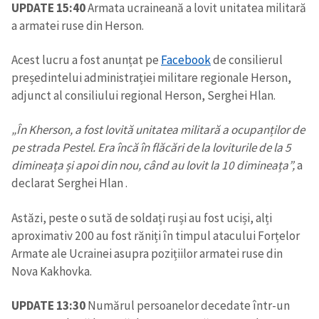
UPDATE 15:40
Armata ucraineană a lovit unitatea militară
a armatei ruse din Herson.
Acest lucru a fost anunțat pe
Facebook
de consilierul
președintelui administrației militare regionale Herson,
adjunct al consiliului regional Herson, Serghei Hlan.
„În Kherson, a fost lovită unitatea militară a ocupanților de
pe strada Pestel. Era încă în flăcări de la loviturile de la 5
dimineața și apoi din nou, când au lovit la 10 dimineața”,
a
declarat Serghei Hlan .
Astăzi, peste o sută de soldați ruși au fost uciși, alți
aproximativ 200 au fost răniți în timpul atacului Forțelor
Armate ale Ucrainei asupra pozițiilor armatei ruse din
Nova Kakhovka.
UPDATE 13:30
Numărul persoanelor decedate într-un