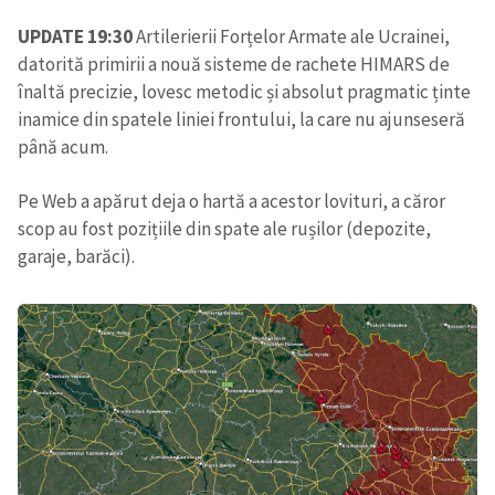
UPDATE 19:30
Artilerierii Forțelor Armate ale Ucrainei,
datorită primirii a nouă sisteme de rachete HIMARS de
înaltă precizie, lovesc metodic și absolut pragmatic ținte
inamice din spatele liniei frontului, la care nu ajunseseră
până acum.
Pe Web a apărut deja o hartă a acestor lovituri, a căror
scop au fost pozițiile din spate ale rușilor (depozite,
garaje, barăci).