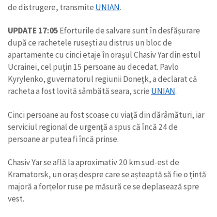
de distrugere, transmite
UNIAN
.
UPDATE 17:05
Eforturile de salvare sunt în desfășurare
după ce rachetele rusești au distrus un bloc de
apartamente cu cinci etaje în orașul Chasiv Yar din estul
Ucrainei, cel puțin 15 persoane au decedat. Pavlo
Kyrylenko, guvernatorul regiunii Doneţk, a declarat că
racheta a fost lovită sâmbătă seara, scrie
UNIAN
.
Cinci persoane au fost scoase cu viață din dărâmături, iar
serviciul regional de urgență a spus că încă 24 de
persoane ar putea fi încă prinse.
Chasiv Yar se află la aproximativ 20 km sud-est de
Kramatorsk, un oraș despre care se așteaptă să fie o țintă
majoră a forțelor ruse pe măsură ce se deplasează spre
vest.