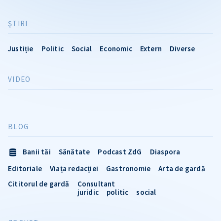
ŞTIRI
Justiție
Politic
Social
Economic
Extern
Diverse
VIDEO
BLOG
Banii tăi
Sănătate
Podcast ZdG
Diaspora
Editoriale
Viața redacției
Gastronomie
Arta de gardă
Cititorul de gardă
Consultant
juridic
politic
social