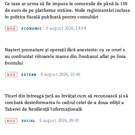
Ce taxe ar urma să fie impuse la comenzile de până la 150
de euro de pe platforme străine. Noile reglementări incluse
în politica fiscală publicată pentru consultări
6 august 2026, 14:54
NOU
ECONOMIC
Nașteri premature și operații fără anestezie: cu ce orori s-
au confruntat viitoarele mame din Donbasul aflat pe linia
frontului
6 august 2026, 10:46
NOU
EXTERN
Tineri din întreaga țară au învățat cum să recunoască și să
combată dezinformarea în cadrul celei de-a doua ediții a
Taberei de Reziliență Informațională
6 august 2026, 09:43
NOU
SOCIAL