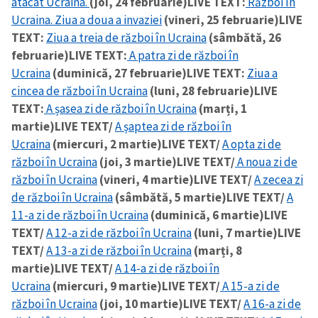
atacat Ucraina.
(joi, 24 februarie)
LIVE TEXT:
Război în
Ucraina. Ziua a doua a invaziei
(vineri, 25 februarie)
LIVE
TEXT:
Ziua a treia de război în Ucraina
(sâmbătă, 26
februarie)
LIVE TEXT:
A patra zi de război în
Ucraina
(duminică, 27 februarie)
LIVE TEXT:
Ziua a
cincea de război în Ucraina
(luni, 28 februarie)
LIVE
TEXT:
A șasea zi de război în Ucraina
(marți, 1
martie)
LIVE TEXT/
A șaptea zi de război în
Ucraina
(miercuri, 2 martie)
LIVE TEXT/
A opta zi de
război în Ucraina
(joi, 3 martie)
LIVE TEXT/
A noua zi de
război în Ucraina
(vineri, 4 martie)
LIVE TEXT/
A zecea zi
de război în Ucraina
(sâmbătă, 5 martie)
LIVE TEXT/
A
11-a zi de război în Ucraina
(duminică, 6 martie)
LIVE
TEXT/
A 12-a zi de război în Ucraina
(luni, 7 martie)
LIVE
TEXT/
A 13-a zi de război în Ucraina
(marți, 8
martie)
LIVE TEXT/
A 14-a zi de război în
Ucraina
(miercuri, 9 martie)
LIVE TEXT/
A 15-a zi de
război în Ucraina
(joi, 10 martie)
LIVE TEXT/
A 16-a zi de