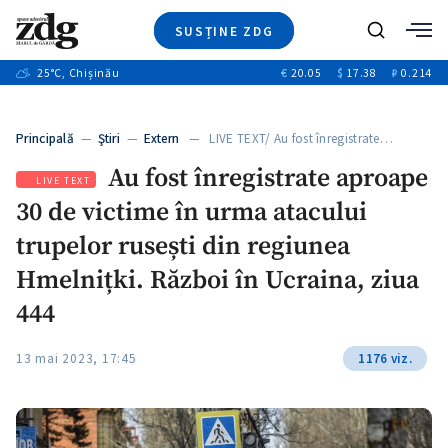
SUSȚINE ZDG
+4
Caută
+1
25
°C
, Chișinău
€
20.05
$
17.38
₽
0.214
Ştiri
+13
+10
Investigatii
Banii tăi
+3
Principală
—
Ştiri
—
Extern
— LIVE TEXT/ Au fost înregistrate…
Video
Au fost înregistrate aproape
Special
LIVE TEXT
30 de victime în urma atacului
Blog
+1
ZdGust
trupelor rusești din regiunea
Hmelnițki. Război în Ucraina, ziua
444
13 mai 2023, 17:45
1176 viz.