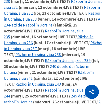
230
(marți, 11 octombrie)
LIVE TEXT/
Război în Ucraina,
ziua 231
(miercuri, 12 octombrie)
LIVE TEXT/
Război în
Ucraina, ziua 232
(joi, 13 octombrie)
LIVE TEXT/
Război
în Ucraina, ziua 233
(vineri, 14 octombrie)
LIVE TEXT/
A
234-a zi de Război în Ucraina
(sâmbătă, 15
octombrie)
LIVE TEXT/
Război în Ucraina, ziua
235
(duminică, 16 octombrie)
LIVE TEXT/
Război în
Ucraina, ziua 236
(luni, 17 octombrie)
LIVE TEXT/
Război
în Ucraina, ziua 237
(marți, 18 octombrie)
LIVE
TEXT/
Război în Ucraina, ziua 238
(miercuri, 19
octombrie)
LIVE TEXT/
Război în Ucraina, ziua 239
(joi,
20 octombrie)
LIVE TEXT/
240 de zile de război în
Ucraina
(vineri, 21 octombrie)
LIVE TEXT/
Război în
Ucraina, ziua 241
(sâmbătă, 22 octombrie)
LIVE
TEXT/
Război în Ucraina, ziua 243
(luni, 24
CITEȘTE
octombrie)
LIVE TEXT/
Război în Ucraina, ziua
Citește articolul
Copiază Link
244
(marți, 25 octombrie)
LIVE TEXT/
245 de zile de
război în Ucraina
(miercuri, 26 octombrie)
LIVE TEXT/
A