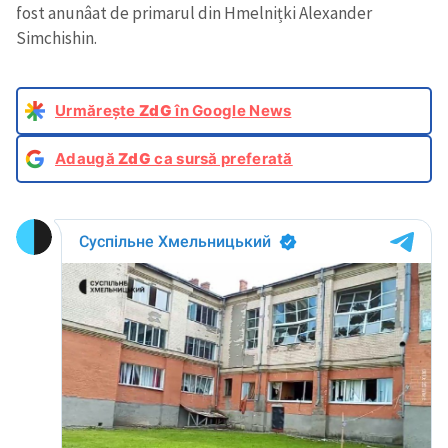
fost anunâat de primarul din Hmelnițki Alexander
Simchishin.
Urmărește
ZdG
în Google News
Adaugă
ZdG
ca sursă preferată