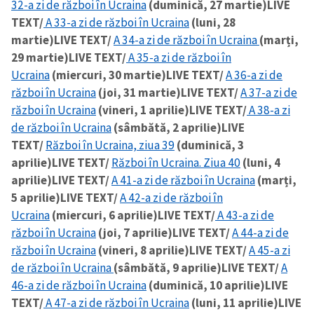
32-a zi de război în Ucraina
(duminică, 27 martie)
LIVE
TEXT/
A 33-a zi de război în Ucraina
(luni, 28
martie)
LIVE TEXT/
A 34-a zi de război în Ucraina
(marți,
SUSȚINE
29 martie)
LIVE TEXT/
A 35-a zi de război în
Ucraina
(miercuri, 30 martie)
LIVE TEXT/
A 36-a zi de
război în Ucraina
(joi, 31 martie)
LIVE TEXT/
A 37-a zi de
război în Ucraina
(vineri, 1 aprilie)
LIVE TEXT/
A 38-a zi
de război în Ucraina
(sâmbătă, 2 aprilie)
LIVE
TEXT/
Război în Ucraina, ziua 39
(duminică, 3
aprilie)
LIVE TEXT/
Război în Ucraina. Ziua 40
(luni, 4
aprilie)
LIVE TEXT/
A 41-a zi de război în Ucraina
(marți,
5 aprilie)
LIVE TEXT/
A 42-a zi de război în
Ucraina
(miercuri, 6 aprilie)
LIVE TEXT/
A 43-a zi de
război în Ucraina
(joi, 7 aprilie)
LIVE TEXT/
A 44-a zi de
război în Ucraina
(vineri, 8 aprilie)
LIVE TEXT/
A 45-a zi
de război în Ucraina
(sâmbătă, 9 aprilie)
LIVE TEXT/
A
46-a zi de război în Ucraina
(duminică, 10 aprilie)
LIVE
TEXT/
A 47-a zi de război în Ucraina
(luni, 11 aprilie)
LIVE