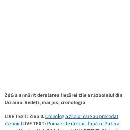
CONTACT SURSĂ
Sursă anonimă
Nume
+ Numele meu
Email
+ Emailul meu
Telefon
+ Telefon personal
Am citit și sunt de
acord cu
politica de
confidențialitate
.
ZdG a urmărit derularea fiecărei zile a războiului din
Ucraina. Vedeți, mai jos, cronologia
:
TRIMITE ȘTIREA
LIVE TEXT: Ziua 0.
Cronologia zilelor care au precedat
războiul
LIVE TEXT:
Prima zi de război, după ce Putin a