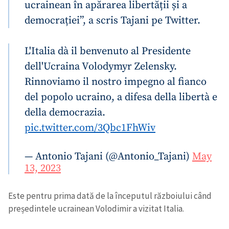
ucrainean în apărarea libertății și a
democrației”, a scris Tajani pe Twitter.
L'Italia dà il benvenuto al Presidente
dell'Ucraina Volodymyr Zelensky.
Rinnoviamo il nostro impegno al fianco
del popolo ucraino, a difesa della libertà e
della democrazia.
pic.twitter.com/3Qbc1FhWiv
— Antonio Tajani (@Antonio_Tajani)
May
13, 2023
Trimite o informație
Despre ZdG
Este pentru prima dată de la începutul războiului când
in English
на русском
președintele ucrainean Volodimir a vizitat Italia.