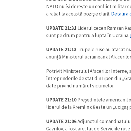
NATO nu îşi doreşte un conflict militar 
Link media
a raliat la această poziţie clară.
Detalii ai
UPDATE 21:31
Liderul cecen Ramzan Kadî
sunt pe drum pentru a lupta în Ucraina.
Mesajul știrei
UPDATE 21:13
Trupele ruse au atacat ma
anunță Ministerul ucrainean al Afacerilor
Potrivit Ministerului Afacerilor Interne, 
întreprinderile de stat din Irpen din „Gr
date privind numărul victimelor.
UPDATE 21:10
Președintele american Joe
liderul de la Kremlin că este un „ucigaș p
UPDATE 21:06
Adjunctul comandnatului 
Gavrilov, a fost arestat de Serviciile ruse