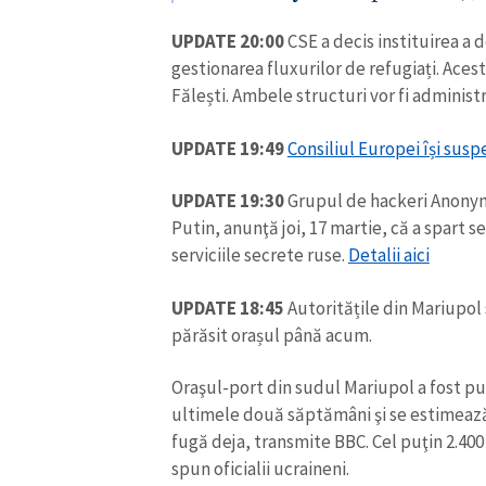
UPDATE 20:00
CSE a decis instituirea a 
gestionarea fluxurilor de refugiați. Aceste
Fălești. Ambele structuri vor fi administ
UPDATE 19:49
Consiliul Europei își susp
UPDATE 19:30
Grupul de hackeri Anonymo
Putin, anunţă joi, 17 martie, că a spart s
serviciile secrete ruse.
Detalii aici
UPDATE 18:45
Autoritățile din Mariupol
părăsit orașul până acum.
Oraşul-port din sudul Mariupol a fost p
ultimele două săptămâni şi se estimează
fugă deja, transmite BBC. Cel puţin 2.400 
spun oficialii ucraineni.