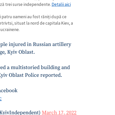
ează trei surse independente.
Detalii aici
și patru oameni au fost răniți după ce
ivtsi, situat la nord de capitala Kiev, a
 ucrainene.
ple injured in Russian artillery
age, Kyiv Oblast.
ed a multistoried building and
yiv Oblast Police reported.
Facebook
c
@KyivIndependent)
March 17, 2022