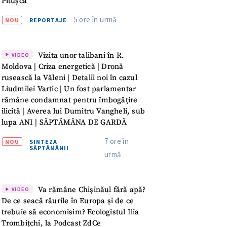
Pitușca
meu
5 ore în urmă
NOU
REPORTAJE
rsonal
Vizita unor talibani în R.
ord cu
politica de
VIDEO
Moldova | Criza energetică | Dronă
rusească la Văleni | Detalii noi în cazul
IREA
Liudmilei Vartic | Un fost parlamentar
rămâne condamnat pentru îmbogățire
ilicită | Averea lui Dumitru Vangheli, sub
lupa ANI | SĂPTĂMÂNA DE GARDĂ
7 ore în
NOU
SINTEZA
SĂPTĂMÂNII
urmă
Va rămâne Chișinăul fără apă?
VIDEO
De ce seacă râurile în Europa și de ce
trebuie să economisim? Ecologistul Ilia
Trombițchi, la Podcast ZdCe