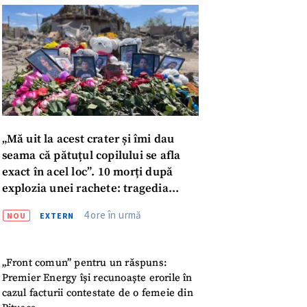
„Mă uit la acest crater și îmi dau
seama că pătuțul copilului se afla
exact în acel loc”. 10 morți după
explozia unei rachete: tragedia
familiei Voronov
4 ore în urmă
NOU
EXTERN
„Front comun” pentru un răspuns:
meu
Premier Energy își recunoaște erorile în
cazul facturii contestate de o femeie din