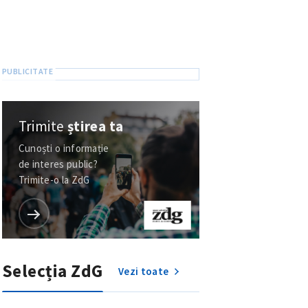
Trimite
știrea ta
Cunoști o informație
de interes public?
Trimite-o la ZdG
Selecția ZdG
Vezi toate