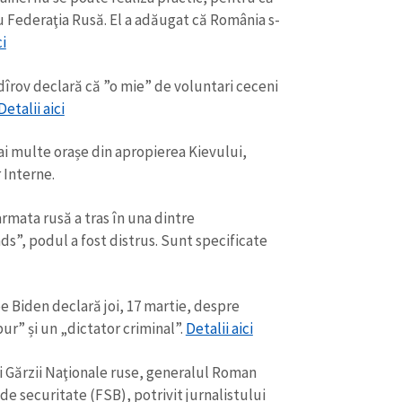
Email
+ Emailul 
cu Federaţia Rusă. El a adăugat că România s-
+ Link media
ci
Telefon
+ Telefon pe
rov declară că ”o mie” de voluntari ceceni
Am citit și sunt de ac
Detalii aici
+ Mesajul știrei
confidențialitate
.
i multe orașe din apropierea Kievului,
TRIMITE ȘT
 Interne.
armata rusă a tras în una dintre
ads”, podul a fost distrus. Sunt specificate
 Biden declară joi, 17 martie, despre
ur” și un „dictator criminal”.
Detalii aici
Gărzii Naţionale ruse, generalul Roman
 de securitate (FSB), potrivit jurnalistului