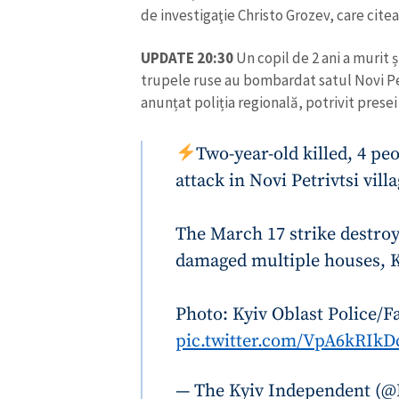
de investigaţie Christo Grozev, care cit
UPDATE 20:30
Un copil de 2 ani a murit 
trupele ruse au bombardat satul Novi Petr
anunțat poliția regională, potrivit presei
Two-year-old killed, 4 peo
attack in Novi Petrivtsi vill
The March 17 strike destroy
damaged multiple houses, K
Photo: Kyiv Oblast Police/
pic.twitter.com/VpA6kRIkD
— The Kyiv Independent (