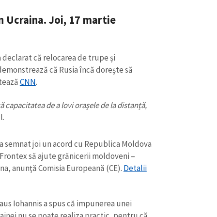
 Ucraina. Joi, 17 martie
a declarat că relocarea de trupe și
emonstrează că Rusia încă dorește să
atează
CNN
.
 capacitatea de a lovi orașele de la distanță,
l.
 semnat joi un acord cu Republica Moldova
CONTACT SURSĂ
 Frontex să ajute grănicerii moldoveni –
aina, anunţă Comisia Europeană (CE).
Detalii
Sursă anonimă
+ Adaugă titlu
Nume
+ Numele 
+ Încarcă imagine
aus Iohannis a spus că impunerea unei
inei nu se poate realiza practic, pentru că