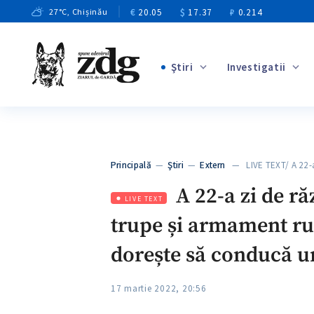
€
20.05
$
17.37
₽
0.214
27
°C
, Chișinău
Ştiri
Investigatii
+2
+2
+7
+2
Principală
—
Ştiri
—
Extern
— LIVE TEXT/ A 22-
+7
A 22-a zi de ră
LIVE TEXT
trupe și armament ru
dorește să conducă u
17 martie 2022, 20:56