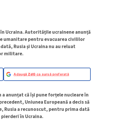
i în Ucraina. Autoritățile ucrainene anunță
re umanitare pentru evacuarea civililor
dată, Rusia și Ucraina nu au reluat
r militare.
Adaugă
ZdG
ca sursă preferată
 a anunțat că își pune forțele nucleare în
ră precedent, Uniunea Europeană a decis să
te, Rusia a recunoscut, pentru prima dată
 pierderi în Ucraina.