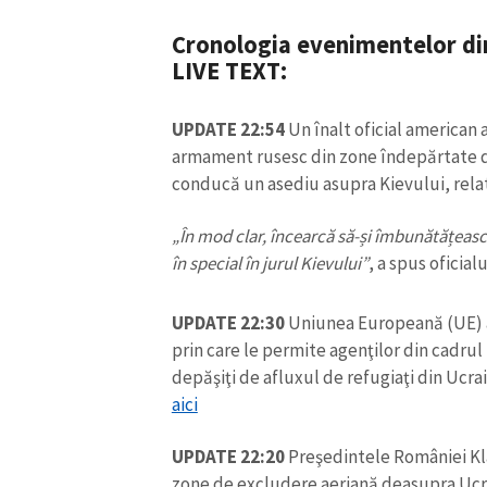
Cronologia evenimentelor din
LIVE TEXT:
UPDATE 22:54
Un înalt oficial american 
armament rusesc din zone îndepărtate d
conducă un asediu asupra Kievului, rel
„În mod clar, încearcă să-și îmbunătățească
în special în jurul Kievului”
, a spus oficialu
UPDATE 22:30
Uniunea Europeană (UE) a
ȘTIREA MEA
prin care le permite agenţilor din cadrul
depăşiţi de afluxul de refugiaţi din Ucr
Titlu știre
aici
Fotografie
UPDATE 22:20
Preşedintele României Kl
zone de excludere aeriană deasupra Ucra