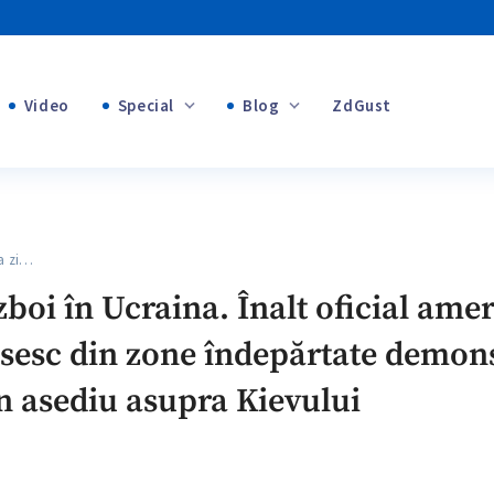
Video
Special
Blog
ZdGust
Banii tăi
+1
+1
+1
a zi…
+1
zboi în Ucraina. Înalt oficial ame
+1
sesc din zone îndepărtate demons
n asediu asupra Kievului