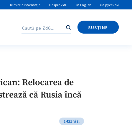
Trimite o informație
Despre ZdG
in English
на русском
SUSȚINE
Caută
Caută
rican: Relocarea de
trează că Rusia încă
1421 viz.