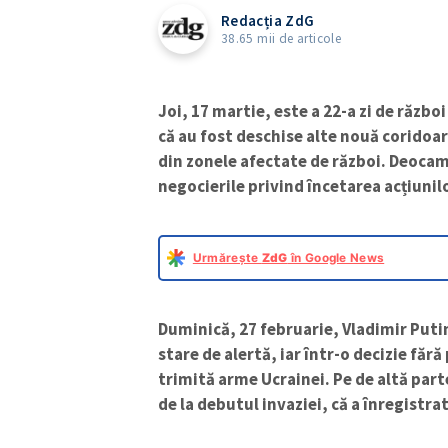
Redacția ZdG
38.65 mii de articole
Joi, 17 martie, este a 22-a zi de războ
că au fost deschise alte nouă coridoa
din zonele afectate de război. Deocam
negocierile privind încetarea acțiunilo
Urmărește
ZdG
în Google News
Duminică, 27 februarie, Vladimir Putin
stare de alertă, iar într-o decizie fă
trimită arme Ucrainei. Pe de altă par
de la debutul invaziei, că a înregistrat