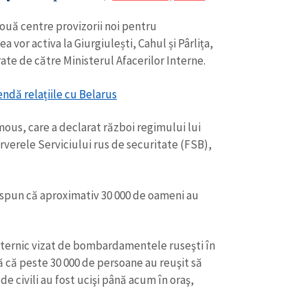
două centre provizorii noi pentru
a vor activa la Giurgiulești, Cahul și Pârlița,
rate de către Ministerul Afacerilor Interne.
endă relațiile cu Belarus
us, care a declarat război regimului lui
erverele Serviciului rus de securitate (FSB),
 spun că aproximativ 30 000 de oameni au
uternic vizat de bombardamentele ruseşti în
 că peste 30 000 de persoane au reuşit să
de civili au fost ucişi până acum în oraş,