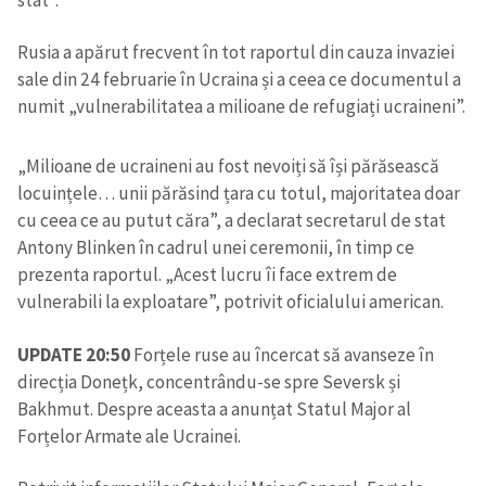
stat”.
Rusia a apărut frecvent în tot raportul din cauza invaziei
sale din 24 februarie în Ucraina și a ceea ce documentul a
numit „vulnerabilitatea a milioane de refugiați ucraineni”.
„Milioane de ucraineni au fost nevoiți să își părăsească
locuințele… unii părăsind țara cu totul, majoritatea doar
cu ceea ce au putut căra”, a declarat secretarul de stat
Antony Blinken în cadrul unei ceremonii, în timp ce
prezenta raportul. „Acest lucru îi face extrem de
vulnerabili la exploatare”, potrivit oficialului american.
UPDATE 20:50
Forțele ruse au încercat să avanseze în
direcția Donețk, concentrându-se spre Seversk și
Bakhmut. Despre aceasta a anunțat Statul Major al
Forțelor Armate ale Ucrainei.