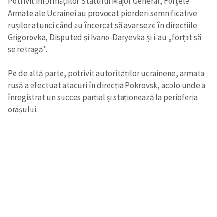
Potrivit informațiilor Statului Major General, Forțele
Armate ale Ucrainei au provocat pierderi semnificative
rușilor atunci când au încercat să avanseze în direcțiile
Grigorovka, Disputed și Ivano-Daryevka și i-au „forțat să
se retragă”.
Pe de altă parte, potrivit autorităților ucrainene, armata
rusă a efectuat atacuri în direcția Pokrovsk, acolo unde a
înregistrat un succes parțial și staționează la perioferia
orașului.