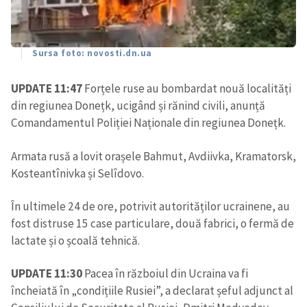
CONTACT SURSĂ
Sursă anonimă
Sursa foto: novosti.dn.ua
Nume
+ Numele meu
UPDATE 11:47
Forțele ruse au bombardat nouă localități
din regiunea Donețk, ucigând și rănind civili, anunță
Comandamentul Poliției Naționale din regiunea Donețk.
Email
+ Emailul meu
Armata rusă a lovit orașele Bahmut, Avdiivka, Kramatorsk,
Telefon
+ Telefon personal
Kosteantînivka și Selîdovo.
Am citit și sunt de
În ultimele 24 de ore, potrivit autorităților ucrainene, au
acord cu
politica de
fost distruse 15 case particulare, două fabrici, o fermă de
confidențialitate
.
lactate și o școală tehnică.
TRIMITE ȘTIREA
UPDATE 11:30
Pacea în războiul din Ucraina va fi
încheiată în „condițiile Rusiei”, a declarat șeful adjunct al