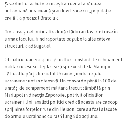
Șase dintre rachetele rusești au evitat apărarea
antiaeriană ucraineană și au lovit zone cu „populație
civilă”, a precizat Bratciuk.
Trei case și cel puțin alte două clădiri au fost distruse în
urma atacului, fiind raportate pagube la alte câteva
structuri, a adăugat el.
Oficialii ucraineni spun că un flux constant de echipament
militar rusesc se deplasează spre vest de la Mariupol
către alte părți din sudul Ucrainei, unde forțele
ucrainene sunt în ofensivă. Un convoi de până la 100 de
unități de echipament militar a trecut sâmbătă prin
Mariupol în direcția Zaporojie, potrivit oficialilor
ucraineni. Unii analiști politici cred că acesta are ca scop
sprijinirea forțelor ruse din Herson, care au fost atacate
de armele ucrainene cu rază lungă de acțiune.