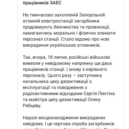
Trimite o informație
Despre ZdG
in English
на русском