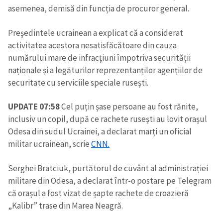
asemenea, demisă din funcția de procuror general.
Președintele ucrainean a explicat că a considerat
SUSȚINE
activitatea acestora nesatisfăcătoare din cauza
numărului mare de infracțiuni împotriva securității
naționale și a legăturilor reprezentanților agențiilor de
securitate cu serviciile speciale rusești.
UPDATE 07:58
Cel puțin șase persoane au fost rănite,
inclusiv un copil, după ce rachete rusești au lovit orașul
Odesa din sudul Ucrainei, a declarat marți un oficial
militar ucrainean, scrie
CNN.
Serghei Bratciuk, purtătorul de cuvânt al administrației
militare din Odesa, a declarat într-o postare pe Telegram
că orașul a fost vizat de șapte rachete de croazieră
„Kalibr” trase din Marea Neagră.