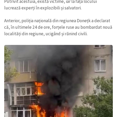
Potrivit acestuia, există victime, iar la fața locului
lucrează experți în explozibili și salvatori.
Anterior, poliția națională din regiunea Donețk a declarat
că, în ultimele 24 de ore, forțele ruse au bombardat nouă
localități din regiune, ucigând și rănind civili.
ȘTIREA MEA
Titlu știre
+ Adaugă titlu
Fotografie
+ Încarcă imagine
Link media
+ Link media
Mesajul știrei
+ Mesajul știrei