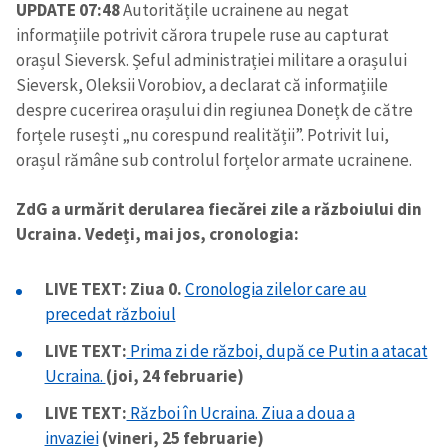
UPDATE 07:48
Autoritățile ucrainene au negat
informațiile potrivit cărora trupele ruse au capturat
orașul Sieversk. Șeful administrației militare a orașului
Sieversk, Oleksii Vorobiov, a declarat că informațiile
despre cucerirea orașului din regiunea Donețk de către
forțele rusești „nu corespund realității”. Potrivit lui,
orașul rămâne sub controlul forțelor armate ucrainene.
ZdG a urmărit derularea fiecărei zile a războiului din
Ucraina. Vedeți, mai jos, cronologia:
LIVE TEXT: Ziua 0.
Cronologia zilelor care au
precedat războiul
LIVE TEXT:
Prima zi de război, după ce Putin a atacat
Ucraina.
(joi, 24 februarie)
LIVE TEXT:
Război în Ucraina. Ziua a doua a
invaziei
(vineri, 25 februarie)