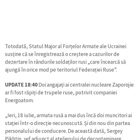
Totodată, Statul Major al Forțelor Armate ale Ucrainei
susține că se înregistrează o creștere a cazurilor de
dezertare în rândurile soldaților rusi „care încearcă să
ajungă în orice mod pe teritoriul Federației Ruse”.
UPDATE 18:40
Doi angajați ai centralei nucleare Zaporojie
ar fi fost răpiți de trupele ruse, potrivit companiei
Energoatom.
„Ieri, 18 iulie, armata rusă a mai dus încă doi muncitori ai
stației într-o direcție necunoscută. Și din nou din partea
personalului de conducere. De această dată, Sergey
Pikhtin, șef adjunct al atelierului de decontaminare