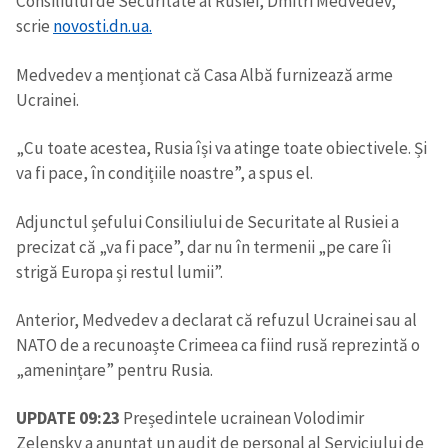
Consiliului de Securitate al Rusiei, Dmitri Medvedev,
scrie
novosti.dn.ua.
Medvedev a menționat că Casa Albă furnizează arme
Ucrainei.
„Cu toate acestea, Rusia își va atinge toate obiectivele. Și
va fi pace, în condițiile noastre”, a spus el.
Adjunctul șefului Consiliului de Securitate al Rusiei a
precizat că „va fi pace”, dar nu în termenii „pe care îi
strigă Europa și restul lumii”.
Anterior, Medvedev a declarat că refuzul Ucrainei sau al
NATO de a recunoaște Crimeea ca fiind rusă reprezintă o
„amenințare” pentru Rusia.
UPDATE 09:23
Președintele ucrainean Volodimir
Zelensky a anunțat un audit de personal al Serviciului de