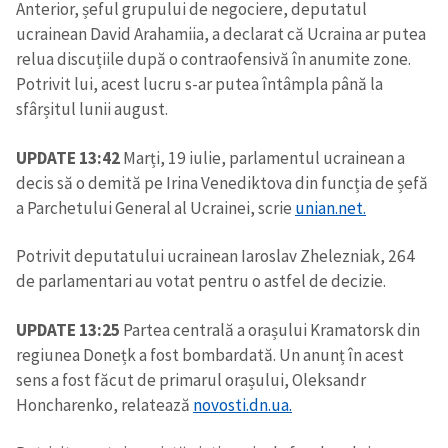
Anterior, șeful grupului de negociere, deputatul
ucrainean David Arahamiia, a declarat că Ucraina ar putea
relua discuțiile după o contraofensivă în anumite zone.
Potrivit lui, acest lucru s-ar putea întâmpla până la
sfârșitul lunii august.
UPDATE 13:42
Marți, 19 iulie, parlamentul ucrainean a
decis să o demită pe Irina Venediktova din funcția de șefă
a Parchetului General al Ucrainei, scrie
unian.net.
Potrivit deputatului ucrainean Iaroslav Zhelezniak, 264
de parlamentari au votat pentru o astfel de decizie.
UPDATE 13:25
Partea centrală a orașului Kramatorsk din
regiunea Donețk a fost bombardată. Un anunț în acest
sens a fost făcut de primarul orașului, Oleksandr
Honcharenko, relatează
novosti.dn.ua.