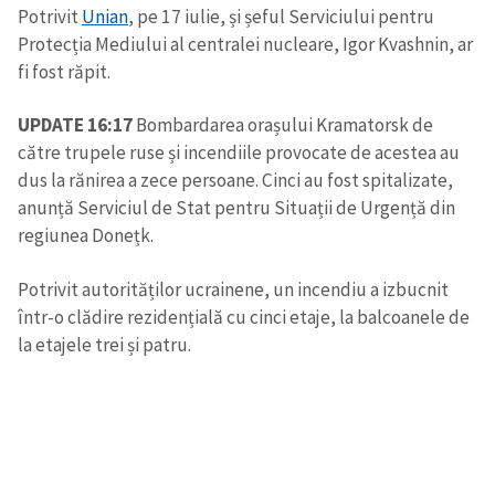
Potrivit
Unian
, pe 17 iulie, și șeful Serviciului pentru
Protecția Mediului al centralei nucleare, Igor Kvashnin, ar
fi fost răpit.
UPDATE 16:17
Bombardarea orașului Kramatorsk de
către trupele ruse și incendiile provocate de acestea au
dus la rănirea a zece persoane. Cinci au fost spitalizate,
anunță Serviciul de Stat pentru Situații de Urgență din
regiunea Donețk.
Potrivit autorităților ucrainene, un incendiu a izbucnit
într-o clădire rezidențială cu cinci etaje, la balcoanele de
la etajele trei și patru.