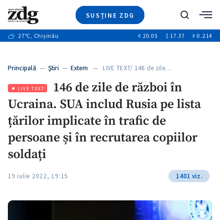
SUSȚINE ZDG
+2
Caută
+2
27
°C
, Chișinău
€
20.05
$
17.37
₽
0.214
Ştiri
+7
+2
Investigatii
Banii tăi
+7
Principală
—
Ştiri
—
Extern
— LIVE TEXT/ 146 de zile…
Video
+1
+1
+1
146 de zile de război în
Special
LIVE TEXT
Ucraina. SUA includ Rusia pe lista
Blog
+1
+1
ZdGust
țărilor implicate în trafic de
+1
persoane și în recrutarea copiilor
soldați
19 iulie 2022, 19:15
1401 viz.