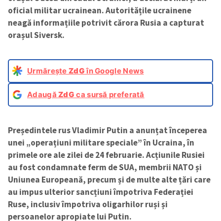
oficial militar ucrainean. Autoritățile ucrainene
neagă informațiile potrivit cărora Rusia a capturat
orașul Siversk.
Urmărește
ZdG
în Google News
Adaugă
ZdG
ca sursă preferată
Președintele rus Vladimir Putin a anunțat începerea
unei „operațiuni militare speciale” în Ucraina, în
primele ore ale zilei de 24 februarie. Acțiunile Rusiei
au fost condamnate ferm de SUA, membrii NATO și
Uniunea Europeană, precum și de multe alte țări care
au impus ulterior sancțiuni împotriva Federației
Ruse, inclusiv împotriva oligarhilor ruși și
persoanelor apropiate lui Putin.