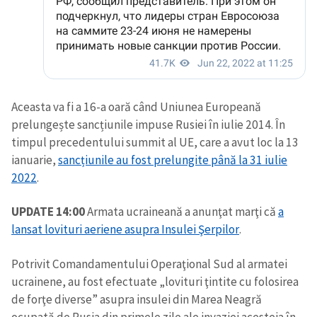
Aceasta va fi a 16-a oară când Uniunea Europeană
prelungește sancțiunile impuse Rusiei în iulie 2014. În
timpul precedentului summit al UE, care a avut loc la 13
ianuarie,
sancțiunile au fost prelungite până la 31 iulie
2022
.
UPDATE 14:00
Armata ucraineană a anunţat marţi că
a
lansat lovituri aeriene asupra Insulei Şerpilor
.
Potrivit Comandamentului Operaţional Sud al armatei
ucrainene, au fost efectuate „lovituri ţintite cu folosirea
de forţe diverse” asupra insulei din Marea Neagră
ocupată de Rusia din primele zile ale invaziei acesteia în