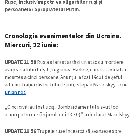
Ruse, inclusiv împotriva oligarhilor ruși și
persoanelor apropiate lui Putin.
Cronologia evenimentelor din Ucraina.
Miercuri, 22 iunie:
UPDATE 21:58
Rusia a lansat astăzi un atac cu mortiere
asupra satului Prîșîb, regiunea Harkov, care s-a soldat cu
moartea a cinci persoane. Anunțul a fost făcut de șeful
administrației districtului Izium, Stepan Maselskyy, scrie
unian.net.
„Cinci civili au fost uciși. Bombardamentul a avut loc
acum patru ore (în jurul orei 13:30)”, a declarat Maselskyy.
UPDATE 20:56
Trupele ruse încearcă să avanseze spre