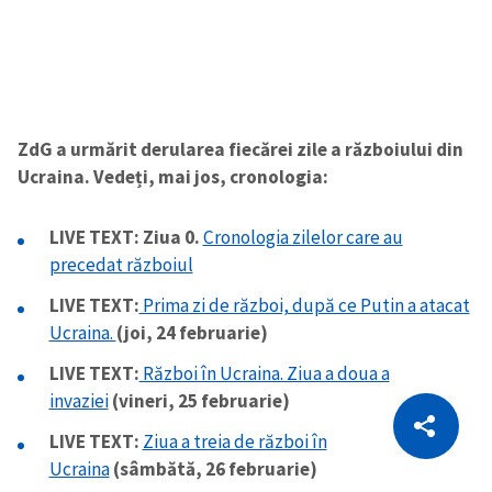
ZdG a urmărit derularea fiecărei zile a războiului din
Ucraina. Vedeți, mai jos, cronologia:
LIVE TEXT: Ziua 0.
Cronologia zilelor care au
precedat războiul
LIVE TEXT:
Prima zi de război, după ce Putin a atacat
Ucraina.
(joi, 24 februarie)
LIVE TEXT:
Război în Ucraina. Ziua a doua a
CITEȘTE
invaziei
(vineri, 25 februarie)
Citește articolul
Copiază Link
LIVE TEXT:
Ziua a treia de război în
Ucraina
(sâmbătă, 26 februarie)