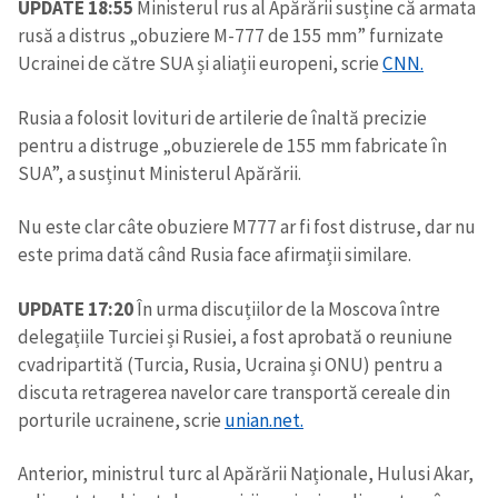
UPDATE 18:55
Ministerul rus al Apărării susține că armata
rusă a distrus „obuziere M-777 de 155 mm” furnizate
Ucrainei de către SUA și aliații europeni, scrie
CNN.
Rusia a folosit lovituri de artilerie de înaltă precizie
pentru a distruge „obuzierele de 155 mm fabricate în
SUA”, a susținut Ministerul Apărării.
Nu este clar câte obuziere M777 ar fi fost distruse, dar nu
este prima dată când Rusia face afirmații similare.
UPDATE 17:20
În urma discuțiilor de la Moscova între
delegațiile Turciei și Rusiei, a fost aprobată o reuniune
cvadripartită (Turcia, Rusia, Ucraina și ONU) pentru a
discuta retragerea navelor care transportă cereale din
porturile ucrainene, scrie
unian.net.
Anterior, ministrul turc al Apărării Naționale, Hulusi Akar,