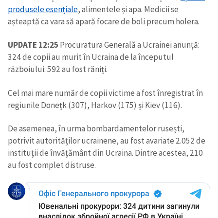
produsele esențiale
, alimentele și apa. Medicii se
așteaptă ca vara să apară focare de boli precum holera.
UPDATE 12:25
Procuratura Generală a Ucrainei anunță:
324 de copii au murit în Ucraina de la începutul
războiului: 592 au fost răniți.
ȘTIREA MEA
Cel mai mare număr de copii victime a fost înregistrat în
Titlu știre
regiunile Donețk (307), Harkov (175) și Kiev (116).
+ Adaugă titlu
De asemenea, în urma bombardamentelor rusești,
Fotografie
+ Încarcă imagine
potrivit autorităților ucrainene, au fost avariate 2.052 de
instituții de învățământ din Ucraina. Dintre acestea, 210
Link media
+ Link media
au fost complet distruse.
Mesajul știrei
+ Mesajul știrei