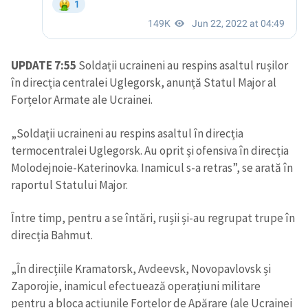
UPDATE 7:55
Soldații ucraineni au respins asaltul rușilor
în direcția centralei Uglegorsk, anunță Statul Major al
Forțelor Armate ale Ucrainei.
„Soldații ucraineni au respins asaltul în direcția
termocentralei Uglegorsk. Au oprit și ofensiva în direcția
Molodejnoie-Katerinovka. Inamicul s-a retras”, se arată în
raportul Statului Major.
Între timp, pentru a se întări, rușii și-au regrupat trupe în
direcția Bahmut.
„În direcțiile Kramatorsk, Avdeevsk, Novopavlovsk și
Zaporojie, inamicul efectuează operațiuni militare
pentru a bloca acțiunile Forțelor de Apărare (ale Ucrainei