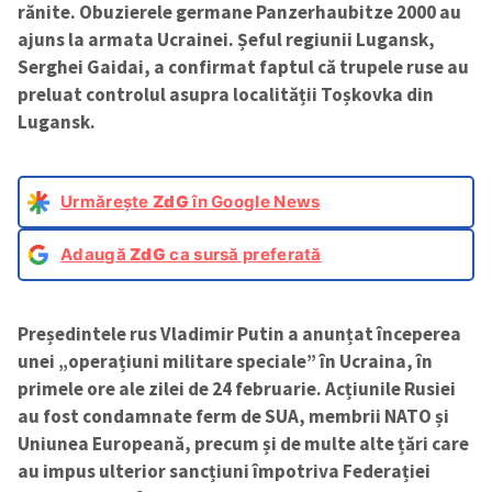
rănite. Obuzierele germane Panzerhaubitze 2000 au
ajuns la armata Ucrainei. Șeful regiunii Lugansk,
Serghei Gaidai, a confirmat faptul că trupele ruse au
preluat controlul asupra localității Toșkovka din
Lugansk.
Urmărește
ZdG
în Google News
Adaugă
ZdG
ca sursă preferată
Președintele rus Vladimir Putin a anunțat începerea
unei „operațiuni militare speciale” în Ucraina, în
primele ore ale zilei de 24 februarie. Acțiunile Rusiei
au fost condamnate ferm de SUA, membrii NATO și
Uniunea Europeană, precum și de multe alte țări care
au impus ulterior sancțiuni împotriva Federației