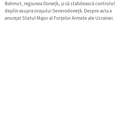
Bahmut, regiunea Donețk, și să stabilească controlul
deplin asupra orașului Severodonețk. Despre asta a
anunțat Statul Major al Forțelor Armate ale Ucrainei.