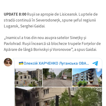
UPDATE 8:00
Rușii se apropie de Lisiceansk. Luptele de
stradă continuă în Severodonețk, spune șeful regiunii
Lugansk, Serghei Gaidai.
„Inamicul a tras din nou asupra satelor Sinețky și
Pavlohrad. Rușii încearcă să blocheze trupele Forțelor de
Apărare de lângă Borivskyi și Voronovoe”, a spus Gaidai.