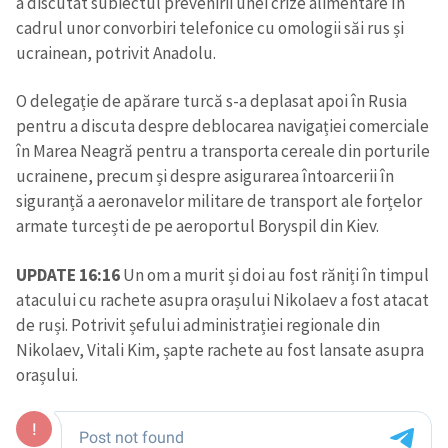
a discutat subiectul prevenirii unei crize alimentare în
cadrul unor convorbiri telefonice cu omologii săi rus și
ucrainean, potrivit Anadolu.
O delegație de apărare turcă s-a deplasat apoi în Rusia
pentru a discuta despre deblocarea navigației comerciale
în Marea Neagră pentru a transporta cereale din porturile
ucrainene, precum și despre asigurarea întoarcerii în
siguranță a aeronavelor militare de transport ale forțelor
armate turcești de pe aeroportul Boryspil din Kiev.
UPDATE 16:16
Un om a murit și doi au fost răniți în timpul
atacului cu rachete asupra orașului Nikolaev a fost atacat
de ruși. Potrivit șefului administrației regionale din
Nikolaev, Vitali Kim, șapte rachete au fost lansate asupra
orașului.