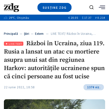
SUSȚINE ZDG
+1
Caută
+2
29
°C
, Chișinău
€
20.05
$
17.37
₽
0.214
Ştiri
+6
+3
Investigatii
Banii tăi
+7
Principală
—
Ştiri
—
Extern
— LIVE TEXT/ Război în Ucraina,…
Video
+1
+1
+1
Război în Ucraina, ziua 119.
Special
LIVE TEXT
Rusia a lansat un atac cu mortiere
Blog
+2
+1
ZdGust
asupra unui sat din regiunea
+1
Harkov: autoritățile ucrainene spun
că cinci persoane au fost ucise
22 iunie 2022, 18:58
1374 viz.