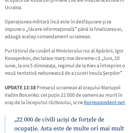
Ucraina.
Operaţiunea militară încă este în desfăşurare şi se
impune o „tăcere informaţională” până la finalizarea ei,
adaugă acelaşi comandament ucrainean.
Purtătorul de cuvânt al Ministerului rus al Apărării, Igor
Konaşenkov, declarase marţi mai devreme că „luni, 20
iunie, la ora 5 dimineaţa, regimul de la Kiev a întreprins o
nouă tentativă nebunească de a cuceri Insula Şerpilor”.
UPDATE 13:38
Primarul ucrainean al orașului Mariupol
Vadim Boicenko: cel puțin 22 000 de oameni au murit în
oraș de la începutul războiului, scrie
Korrespondent.net
.
„22 000 de civili uciși de forțele de
ocupație. Asta este de multe ori mai mult