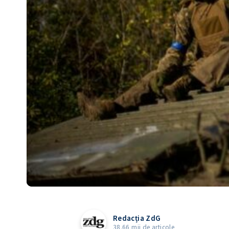
Redacția ZdG
38.66 mii de articole