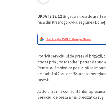
UPDATE 22:12
Brigada a treia de asalt s
rusă din Krasnogorovka, regiunea Doneț
Urmărește
ZdG
în Google News
Potrivit serviciului de presă al brigăzii, 
atacat prin „rostogolire” partea de sud-e
Pentru a-i împiedica pe ruși să se impună,
de asalt 1 și 2, au desfășurat o operațiu
rusești.
Astfel, în urma confruntărilor, aproximativ
Serviciul de presă a mai precizat că rușii