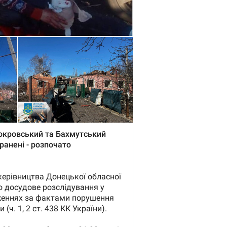
Email
+ Emailul 
+ Link media
Telefon
+ Telefon pe
Am citit și sunt de ac
+ Mesajul știrei
confidențialitate
.
TRIMITE ȘT