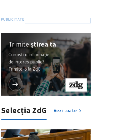
Trimite
știrea ta
Cunoști o informație
de interes public?
Trimite-o la ZdG
Selecția ZdG
Vezi toate