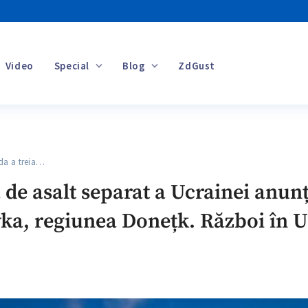
Video
Special
Blog
ZdGust
Banii tăi
a a treia…
 de asalt separat a Ucrainei anun
ka, regiunea Donețk. Război în U