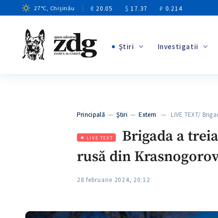
€
20.05
$
17.37
₽
0.214
27
°C
, Chișinău
Ştiri
Investigatii
+8
+2
Principală
—
Ştiri
—
Extern
— LIVE TEXT/ Brigad
+2
Brigada a treia
LIVE TEXT
rusă din Krasnogorov
28 februarie 2024, 20:12