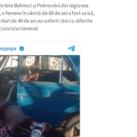
rictele Bahmut și Pokrovskii din regiunea
femeie în vârstă de 69 de ani a fost ucisă,
ărbat de 40 de ani au suferit răni cu diferite
curorului General.
CONTACT SURSĂ
Sursă anonimă
+ Adaugă titlu
Nume
+ Numele 
+ Încarcă imagine