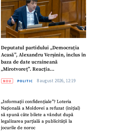
Deputatul partidului „Democrația
Acasă”, Alexandru Verșinin, inclus în
baza de date ucraineană
„Mirotvoreț”. Reacția
parlamentarului
8 august 2026, 12:19
NOU
POLITIC
„Informații confidențiale”? Loteria
Națională a Moldovei a refuzat (inițial)
să spună câte bilete a vândut după
meu
legalizarea parțială a publicității la
jocurile de noroc