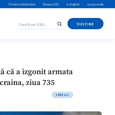
Trimite o informație
Despre ZdG
in English
на русском
SUSȚINE
Caută
Caută
ță că a izgonit armata
craina, ziua 735
1490 viz.