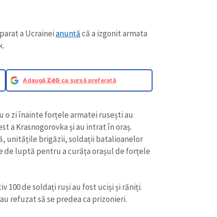
eparat a Ucrainei
anunță
că a izgonit armata
k.
Adaugă
ZdG
ca sursă preferată
cu o zi înainte forțele armatei rusești au
st a Krasnogorovka și au intrat în oraș.
 unitățile brigăzii, soldații batalioanelor
ne de luptă pentru a curăța orașul de forțele
 100 de soldați ruși au fost uciși și răniți.
 au refuzat să se predea ca prizonieri.