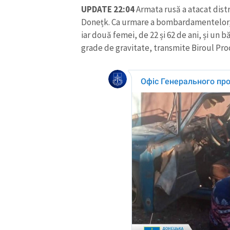
UPDATE 22:04
Armata rusă a atacat dist
Donețk. Ca urmare a bombardamentelor, o 
iar două femei, de 22 și 62 de ani, și un b
grade de gravitate, transmite Biroul Pro
ȘTIREA MEA
Titlu știre
Fotografie