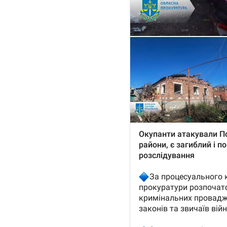
Link media
Mesajul știrei