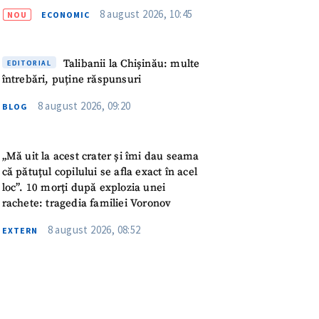
meu
8 august 2026, 10:45
NOU
ECONOMIC
rsonal
Talibanii la Chișinău: multe
EDITORIAL
ord cu
politica de
întrebări, puține răspunsuri
8 august 2026, 09:20
BLOG
IREA
„Mă uit la acest crater și îmi dau seama
că pătuțul copilului se afla exact în acel
loc”. 10 morți după explozia unei
rachete: tragedia familiei Voronov
8 august 2026, 08:52
EXTERN