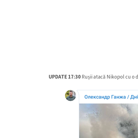
Link media
Mesajul știrei
UPDATE 17:30
Rușii atacă Nikopol cu o d