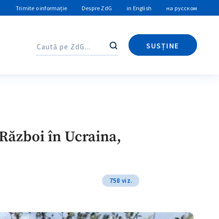
Trimite o informație
Despre ZdG
in English
на русском
SUSȚINE
Caută
Caută
Război în Ucraina,
758 viz.