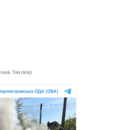
Email
+ Emailul 
+ Link media
Telefon
+ Telefon pe
Am citit și sunt de ac
+ Mesajul știrei
confidențialitate
.
TRIMITE ȘT
ronă. Trei răniți