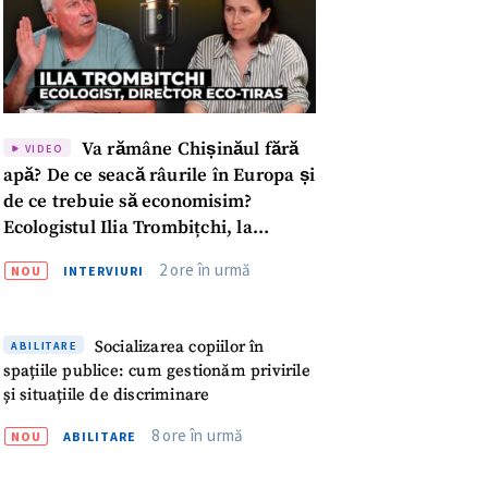
Va rămâne Chișinăul fără
VIDEO
apă? De ce seacă râurile în Europa și
de ce trebuie să economisim?
Ecologistul Ilia Trombițchi, la
Podcast ZdCe
2 ore în urmă
NOU
INTERVIURI
Socializarea copiilor în
ABILITARE
spațiile publice: cum gestionăm privirile
și situațiile de discriminare
meu
8 ore în urmă
NOU
ABILITARE