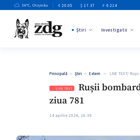
€
20.05
$
17.37
₽
0.214
36
°C
, Chișinău
Ştiri
Investigatii
+2
+1
+12
+7
Principală
—
Ştiri
—
Extern
— LIVE TEXT/ Ruși
+4
Rușii bombarde
LIVE TEXT
ziua 781
14 aprilie 2024, 16:30