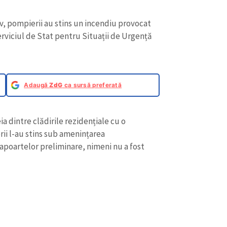
, pompierii au stins un incendiu provocat
viciul de Stat pentru Situații de Urgență
Adaugă
ZdG
ca sursă preferată
a dintre clădirile rezidențiale cu o
rii l-au stins sub amenințarea
poartelor preliminare, nimeni nu a fost