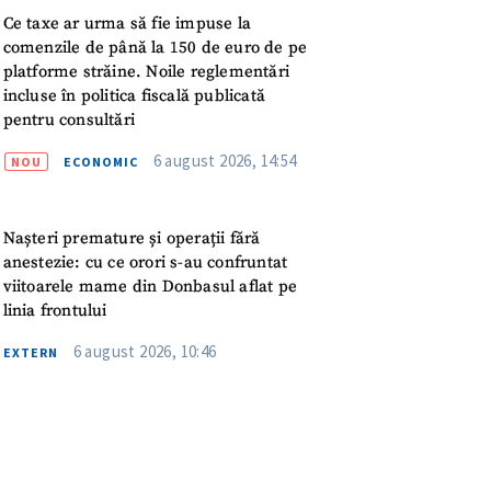
meu
Ce taxe ar urma să fie impuse la
comenzile de până la 150 de euro de pe
rsonal
platforme străine. Noile reglementări
incluse în politica fiscală publicată
ord cu
politica de
pentru consultări
6 august 2026, 14:54
NOU
ECONOMIC
IREA
Nașteri premature și operații fără
anestezie: cu ce orori s-au confruntat
viitoarele mame din Donbasul aflat pe
linia frontului
6 august 2026, 10:46
EXTERN