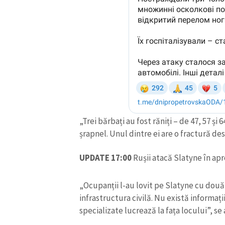
„Trei bărbați au fost răniți – de 47, 57 și
șrapnel. Unul dintre ei are o fractură des
UPDATE 17:00
Rușii atacă Slatyne în ap
„Ocupanții l-au lovit pe Slatyne cu două 
infrastructura civilă. Nu există informaț
specializate lucrează la fața locului”, se