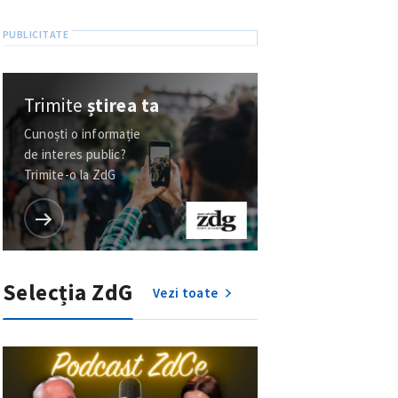
Trimite
știrea ta
Cunoști o informație
de interes public?
Trimite-o la ZdG
Selecția ZdG
Vezi toate