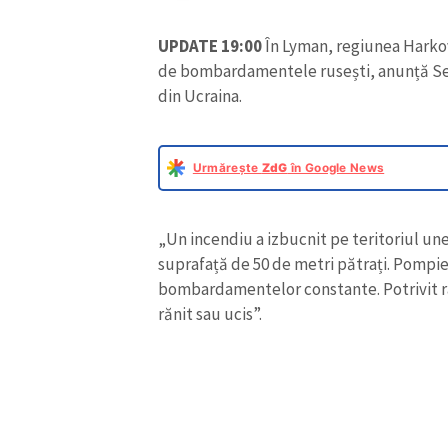
UPDATE 19:00
În Lyman, regiunea Harkov
de bombardamentele rusești, anunță Ser
din Ucraina.
Urmărește
ZdG
în Google News
„Un incendiu a izbucnit pe teritoriul unei
suprafață de 50 de metri pătrați. Pompie
bombardamentelor constante. Potrivit ra
rănit sau ucis”.