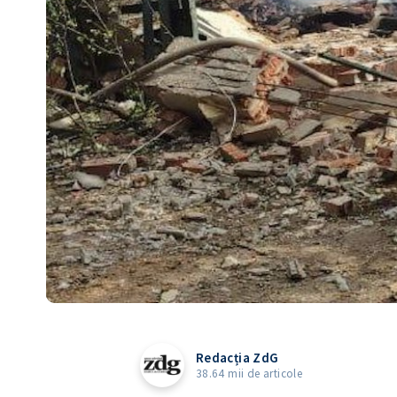
Redacția ZdG
38.64 mii de articole