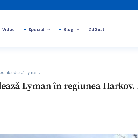
Video
Special
Blog
ZdGust
+1
Banii tăi
+1
i bombardează Lyman…
+1
ază Lyman în regiunea Harkov. 
+1