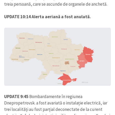
treia persoană, care se ascunde de organele de anchetă.
UPDATE 10:14 Alerta aeriană a fost anulată.
ȘTIREA MEA
Titlu știre
+ Adaugă titlu
Fotografie
+ Încarcă imagine
Link media
+ Link media
UPDATE 9:45
Bombardamente în regiunea
Dnepropetrovsk. a fost avariată o instalație electrică, iar
Mesajul știrei
+ Mesajul știrei
trei localități au fost parțial deconectate de la curent