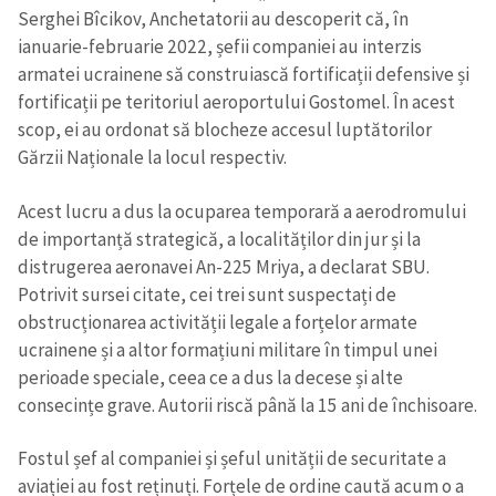
Serghei Bîcikov, Anchetatorii au descoperit că, în
ianuarie-februarie 2022, șefii companiei au interzis
armatei ucrainene să construiască fortificații defensive și
fortificații pe teritoriul aeroportului Gostomel. În acest
scop, ei au ordonat să blocheze accesul luptătorilor
Gărzii Naționale la locul respectiv.
Acest lucru a dus la ocuparea temporară a aerodromului
de importanță strategică, a localităților din jur și la
distrugerea aeronavei An-225 Mriya, a declarat SBU.
Potrivit sursei citate, cei trei sunt suspectați de
obstrucționarea activității legale a forțelor armate
ucrainene și a altor formațiuni militare în timpul unei
perioade speciale, ceea ce a dus la decese și alte
consecințe grave. Autorii riscă până la 15 ani de închisoare.
Fostul șef al companiei și șeful unității de securitate a
aviației au fost reținuți. Forțele de ordine caută acum o a