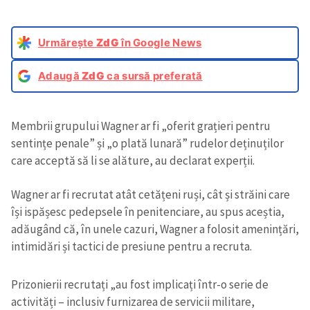
Urmărește
ZdG
în Google News
Adaugă
ZdG
ca sursă preferată
Membrii grupului Wagner ar fi „oferit grațieri pentru
sentințe penale” și „o plată lunară” rudelor deținuților
care acceptă să li se alăture, au declarat experții.
Wagner ar fi recrutat atât cetățeni ruși, cât și străini care
își ispășesc pedepsele în penitenciare, au spus aceștia,
adăugând că, în unele cazuri, Wagner a folosit amenințări,
intimidări și tactici de presiune pentru a recruta.
Prizonierii recrutați „au fost implicați într-o serie de
activități – inclusiv furnizarea de servicii militare,