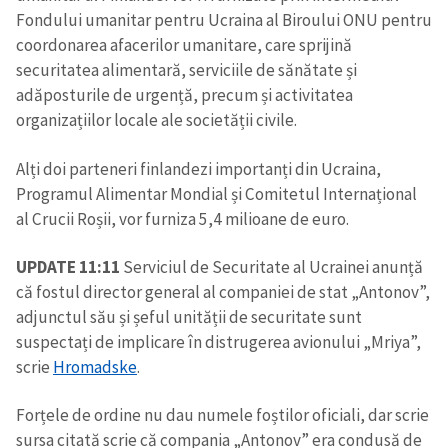
Fondului umanitar pentru Ucraina al Biroului ONU pentru
coordonarea afacerilor umanitare, care sprijină
securitatea alimentară, serviciile de sănătate și
adăposturile de urgență, precum și activitatea
organizațiilor locale ale societății civile.
Alți doi parteneri finlandezi importanți din Ucraina,
Programul Alimentar Mondial și Comitetul Internațional
al Crucii Roșii, vor furniza 5,4 milioane de euro.
UPDATE 11:11
Serviciul de Securitate al Ucrainei anunță
că fostul director general al companiei de stat „Antonov”,
adjunctul său și șeful unității de securitate sunt
suspectați de implicare în distrugerea avionului „Mriya”,
scrie
Hromadske
.
Forțele de ordine nu dau numele foștilor oficiali, dar scrie
sursa citată scrie că compania „Antonov” era condusă de