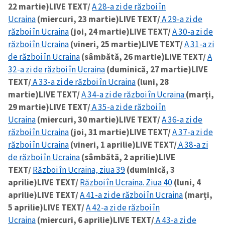
22 martie)
LIVE TEXT/
A 28-a zi de război în
Ucraina
(miercuri, 23 martie)
LIVE TEXT/
A 29-a zi de
război în Ucraina
(joi, 24 martie)
LIVE TEXT/
A 30-a zi de
război în Ucraina
(vineri, 25 martie)
LIVE TEXT/
A 31-a zi
de război în Ucraina
(sâmbătă, 26 martie)
LIVE TEXT/
A
32-a zi de război în Ucraina
(duminică, 27 martie)
LIVE
TEXT/
A 33-a zi de război în Ucraina
(luni, 28
martie)
LIVE TEXT/
A 34-a zi de război în Ucraina
(marți,
29 martie)
LIVE TEXT/
A 35-a zi de război în
Ucraina
(miercuri, 30 martie)
LIVE TEXT/
A 36-a zi de
război în Ucraina
(joi, 31 martie)
LIVE TEXT/
A 37-a zi de
război în Ucraina
(vineri, 1 aprilie)
LIVE TEXT/
A 38-a zi
de război în Ucraina
(sâmbătă, 2 aprilie)
LIVE
TEXT/
Război în Ucraina, ziua 39
(duminică, 3
aprilie)
LIVE TEXT/
Război în Ucraina. Ziua 40
(luni, 4
aprilie)
LIVE TEXT/
A 41-a zi de război în Ucraina
(marți,
5 aprilie)
LIVE TEXT/
A 42-a zi de război în
Ucraina
(miercuri, 6 aprilie)
LIVE TEXT/
A 43-a zi de