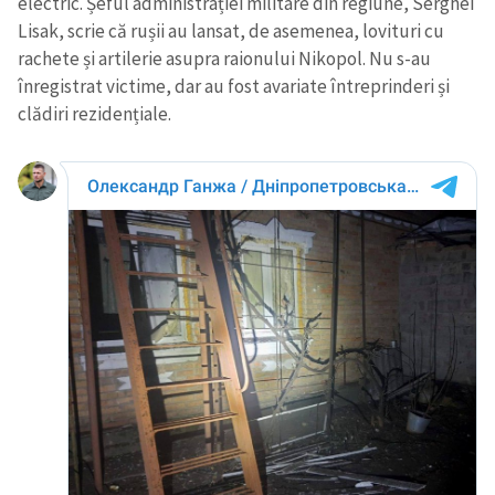
electric. Șeful administrației militare din regiune, Serghei
Lisak, scrie că rușii au lansat, de asemenea, lovituri cu
CONTACT SURSĂ
rachete și artilerie asupra raionului Nikopol. Nu s-au
înregistrat victime, dar au fost avariate întreprinderi și
Sursă anonimă
clădiri rezidențiale.
Nume
+ Numele meu
Email
+ Emailul meu
Telefon
+ Telefon personal
Am citit și sunt de
acord cu
politica de
confidențialitate
.
TRIMITE ȘTIREA