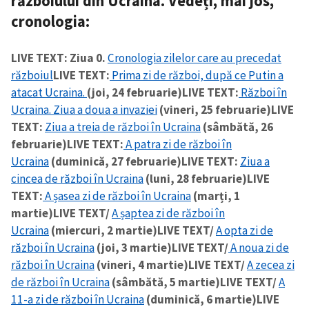
războiului din Ucraina. Vedeți, mai jos,
cronologia
:
LIVE TEXT: Ziua 0.
Cronologia zilelor care au precedat
războiul
LIVE TEXT:
Prima zi de război, după ce Putin a
atacat Ucraina.
(joi, 24 februarie)
LIVE TEXT:
Război în
Ucraina. Ziua a doua a invaziei
(vineri, 25 februarie)
LIVE
TEXT:
Ziua a treia de război în Ucraina
(sâmbătă, 26
februarie)
LIVE TEXT:
A patra zi de război în
Ucraina
(duminică, 27 februarie)
LIVE TEXT:
Ziua a
cincea de război în Ucraina
(luni, 28 februarie)
LIVE
TEXT:
A șasea zi de război în Ucraina
(marți, 1
martie)
LIVE TEXT/
A șaptea zi de război în
Ucraina
(miercuri, 2 martie)
LIVE TEXT/
A opta zi de
război în Ucraina
(joi, 3 martie)
LIVE TEXT/
A noua zi de
război în Ucraina
(vineri, 4 martie)
LIVE TEXT/
A zecea zi
de război în Ucraina
(sâmbătă, 5 martie)
LIVE TEXT/
A
11-a zi de război în Ucraina
(duminică, 6 martie)
LIVE