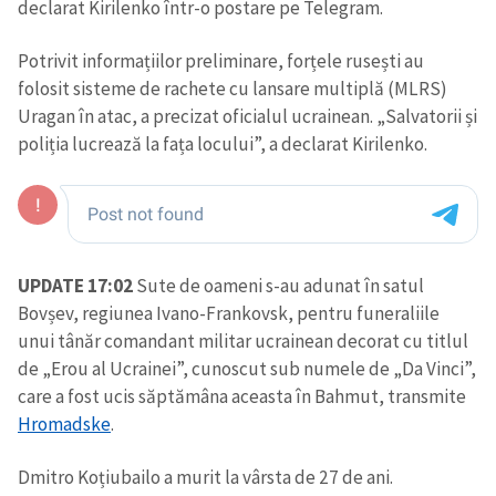
declarat Kirilenko într-o postare pe Telegram.
Potrivit informațiilor preliminare, forțele rusești au
folosit sisteme de rachete cu lansare multiplă (MLRS)
Uragan în atac, a precizat oficialul ucrainean. „Salvatorii și
poliția lucrează la fața locului”, a declarat Kirilenko.
UPDATE 17:02
Sute de oameni s-au adunat în satul
Bovșev, regiunea Ivano-Frankovsk, pentru funeraliile
unui tânăr comandant militar ucrainean decorat cu titlul
de „Erou al Ucrainei”, cunoscut sub numele de „Da Vinci”,
care a fost ucis săptămâna aceasta în Bahmut, transmite
Hromadske
.
Dmitro Koțiubailo a murit la vârsta de 27 de ani.