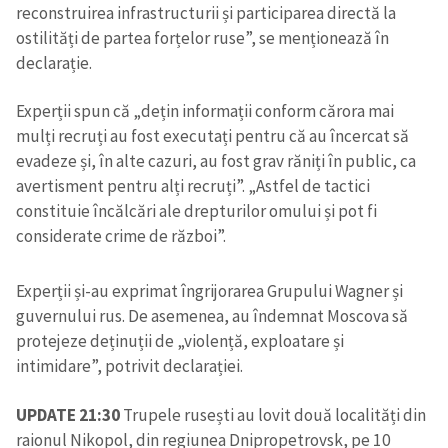
reconstruirea infrastructurii și participarea directă la
ostilități de partea forțelor ruse”, se menționează în
declarație.
Experții spun că „dețin informații conform cărora mai
mulți recruți au fost executați pentru că au încercat să
evadeze și, în alte cazuri, au fost grav răniți în public, ca
avertisment pentru alți recruți”. „Astfel de tactici
constituie încălcări ale drepturilor omului și pot fi
considerate crime de război”.
Experții și-au exprimat îngrijorarea Grupului Wagner și
guvernului rus. De asemenea, au îndemnat Moscova să
protejeze deținuții de „violență, exploatare și
intimidare”, potrivit declarației.
UPDATE 21:30
Trupele rusești au lovit două localități din
raionul Nikopol, din regiunea Dnipropetrovsk, pe 10