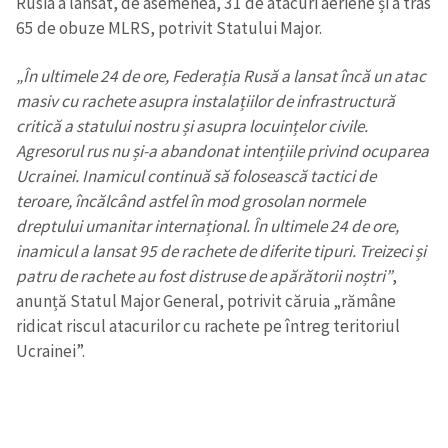
Rusia a lansat, de asemenea, 31 de atacuri aeriene și a tras
65 de obuze MLRS, potrivit Statului Major.
„În ultimele 24 de ore, Federația Rusă a lansat încă un atac
masiv cu rachete asupra instalațiilor de infrastructură
critică a statului nostru și asupra locuințelor civile.
Agresorul rus nu și-a abandonat intențiile privind ocuparea
Ucrainei. Inamicul continuă să folosească tactici de
teroare, încălcând astfel în mod grosolan normele
dreptului umanitar internațional. În ultimele 24 de ore,
inamicul a lansat 95 de rachete de diferite tipuri. Treizeci și
patru de rachete au fost distruse de apărătorii noștri”
,
anunță Statul Major General, potrivit căruia „rămâne
ridicat riscul atacurilor cu rachete pe întreg teritoriul
Ucrainei”.