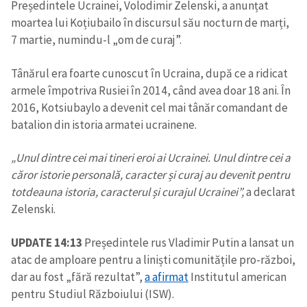
Președintele Ucrainei, Volodimir Zelenski, a anunțat
moartea lui Koțiubailo în discursul său nocturn de marți,
7 martie, numindu-l „om de curaj”.
Tânărul era foarte cunoscut în Ucraina, după ce a ridicat
armele împotriva Rusiei în 2014, când avea doar 18 ani. În
2016, Kotsiubaylo a devenit cel mai tânăr comandant de
batalion din istoria armatei ucrainene.
„Unul dintre cei mai tineri eroi ai Ucrainei. Unul dintre cei a
căror istorie personală, caracter și curaj au devenit pentru
totdeauna istoria, caracterul și curajul Ucrainei”,
a declarat
Zelenski.
UPDATE 14:13
Președintele rus Vladimir Putin a lansat un
Trimite o informație
Despre ZdG
atac de amploare pentru a liniști comunitățile pro-război,
in English
на русском
dar au fost „fără rezultat”,
a afirmat
Institutul american
pentru Studiul Războiului (ISW).