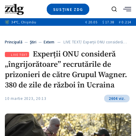
SUSȚINE ZDG
+9
Caută
+4
34
°C
, Chișinău
€
20.05
$
17.38
₽
0.214
Ştiri
+12
+2
Investigatii
Banii tăi
+5
Principală
—
Ştiri
—
Extern
— LIVE TEXT/ Experții ONU consideră…
Video
Experții ONU consideră
Special
LIVE TEXT
„îngrijorătoare” recrutările de
Blog
ZdGust
prizonieri de către Grupul Wagner.
380 de zile de război în Ucraina
10 martie 2023, 20:13
2604 viz.