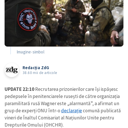
Imagine-simbol
Redacția ZdG
38.60 mii de articole
UPDATE 22:10
Recrutarea prizonierilor care își ispășesc
pedepsele în penitenciarele rusești de către organizația
paramilitară rusă Wagner este „alarmantă”, a afirmat un
grup de experți ONU într-o
declarație
comună publicată
vineri de Înaltul Comisariat al Națiunilor Unite pentru
Drepturile Omului (OHCHR).