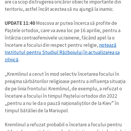
are ca scop distrugerea oricăror obiecte importante din
teritoriu, astfel încât acestea să nu ajungă la inamic.
SUSȚINE
UPDATE 11:40
Moscova ar putea încerca să profite de
Paștele ortodox, care va avea loc pe 16 aprilie, pentru a
întârzia contraofensivele ucrainene, făcând apel la o
încetare a focului din respect pentru religie,
notează
Institutul pentru Studiul Războiului în actualizarea sa
zilnică
.
„Kremlinul a cerut în mod selectiv încetarea focului în
preajma sărbătorilor religioase pentru a influența situația
de pe linia frontului. Kremlinul, de exemplu, a refuzat o
încetare a focului în timpul Paștelui ortodox din 2022
„pentru a nu le da o pauză naționaliștilor de la Kiev” în
timpul bătăliei de la Mariupol.
Kremlinul a refuzat probabil o încetare a focului pentru