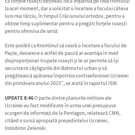
că forțele rusești dețineau încă inițiativa pe linia frontului
la acel moment, dar a solicitat o încetare a focului câteva
luni mai târziu, în timpul Crăciunului ortodox, pentru a
obține timp suplimentar pentru a pregăti forțele rusești
pentru ofensiva de iarnă.
Este posibil ca Kremlinul să ceară o încetare a focului de
Paște, deoarece o astfel de pauză ar avantaja în mod
disproporționat trupele rusești și le-ar permite să își
securizeze câștigurile din Bahmutul urban și să
pregătească apărarea împotriva contraofensivei Ucrainei
din primăvara anului 2023″, se arată în raportul ISW.
UPDATE 8:46
O parte dintre planurile militare ale
Ucrainei au fost modificate în urma unei presupuse
scurgeri de informații de la Pentagon, relatează CNN,
citând o sursă apropiată președintelui Ucrainei,
Volodimir Zelenski.