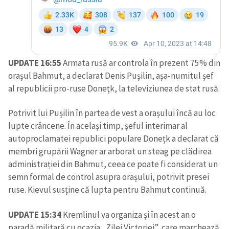
UPDATE 16:55
Armata rusă ar controla în prezent 75% din
orașul Bahmut, a declarat Denis Puşilin, așa-numitul șef
al republicii pro-ruse Doneţk, la televiziunea de stat rusă.
Potrivit lui Pușilin în partea de vest a orașului încă au loc
lupte crâncene. În același timp, șeful interimar al
autoproclamatei republici populare Donețk a declarat că
membri grupării Wagner ar arborat un steag pe clădirea
administrației din Bahmut, ceea ce poate fi considerat un
semn formal de control asupra orașului, potrivit presei
ruse. Kievul susține că lupta pentru Bahmut continuă.
UPDATE 15:34
Kremlinul va organiza și în acest an o
paradă militară cu ocazia „Zilei Victoriei”, care marchează