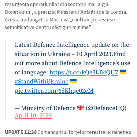
resurgența operațiunilor din sectorul mai larg al
Donețkului”, a precizat Ministerul Apărării de la Londra.
Acesta a adăugat că Moscova „cheltuiește resurse
semnificative pentru câștiguri minime”.
Latest Defence Intelligence update on the
situation in Ukraine – 10 April 2023.
Find
out more about Defence Intelligence's use
of language:
https://t.co/kQe3LB4QU7
#StandWithUkraine
pic.twitter.com/6SKhqe02eM
— Ministry of Defence
(@DefenceHQ)
April 10, 2023
UPDATE 12:38
Comandantul forțelor terestre ucrainene a