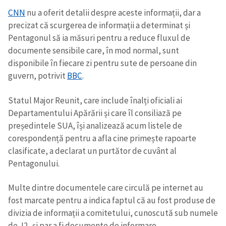
CNN
nu a oferit detalii despre aceste informații, dar a
precizat că scurgerea de informații a determinat și
Pentagonul să ia măsuri pentru a reduce fluxul de
documente sensibile care, în mod normal, sunt
disponibile în fiecare zi pentru sute de persoane din
guvern, potrivit
BBC
.
Statul Major Reunit, care include înalți oficiali ai
Departamentului Apărării și care îl consiliază pe
președintele SUA, își analizează acum listele de
corespondență pentru a afla cine primește rapoarte
clasificate, a declarat un purtător de cuvânt al
Pentagonului.
Multe dintre documentele care circulă pe internet au
fost marcate pentru a indica faptul că au fost produse de
divizia de informații a comitetului, cunoscută sub numele
de J2, și par a fi documente de informare.