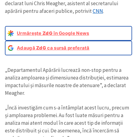
declarat luni Chris Meagher, asistent al secretarului
apărării pentru afaceri publice, potrivit
CNN
.
Urmărește
ZdG
în Google News
Adaugă
ZdG
ca sursă preferată
„Departamentul Apărării lucrează non-stop pentru a
analiza amploarea și dimensiunea distribuției, estimarea
impactului și măsurile noastre de atenuare”, a declarat
Meagher.
„Încă investigăm cum s-a întâmplat acest lucru, precum
și amploarea problemei. Au fost luate măsuri pentru a
analiza mai atent modul în care acest tip de informații
este distribuit și cui. De asemenea, încă încercăm să