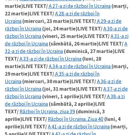
martie)
LIVE TEXT/
A 27-a zi de război în Ucraina
(marți,
22 martie)
LIVE TEXT/
A 28-a zi de război în
Ucraina
(miercuri, 23 martie)
LIVE TEXT/
A 29-a zi de
război în Ucraina
(joi, 24 martie)
LIVE TEXT/
A 30-a zi de
război în Ucraina
(vineri, 25 martie)
LIVE TEXT/
A 31-a zi
de război în Ucraina
(sâmbătă, 26 martie)
LIVE TEXT/
A
32-a zi de război în Ucraina
(duminică, 27 martie)
LIVE
TEXT/
A 33-a zi de război în Ucraina
(luni, 28
martie)
LIVE TEXT/
A 34-a zi de război în Ucraina
(marți,
29 martie)
LIVE TEXT/
A 35-a zi de război în
Ucraina
(miercuri, 30 martie)
LIVE TEXT/
A 36-a zi de
război în Ucraina
(joi, 31 martie)
LIVE TEXT/
A 37-a zi de
război în Ucraina
(vineri, 1 aprilie)
LIVE TEXT/
A 38-a zi
de război în Ucraina
(sâmbătă, 2 aprilie)
LIVE
TEXT/
Război în Ucraina, ziua 39
(duminică, 3
aprilie)
LIVE TEXT/
Război în Ucraina. Ziua 40
(luni, 4
aprilie)
LIVE TEXT/
A 41-a zi de război în Ucraina
(marți,
5 aprilie)
LIVE TEXT/
A 42-a zi de război în