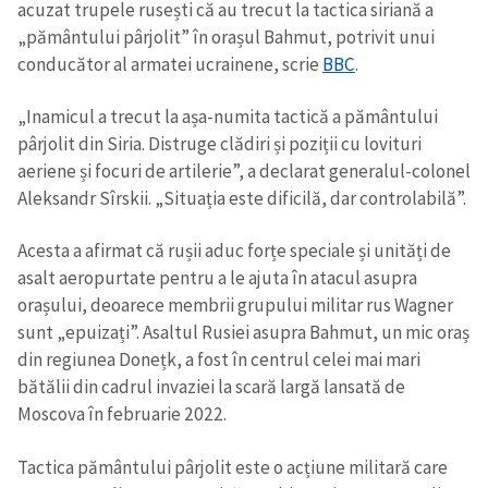
acuzat trupele rusești că au trecut la tactica siriană a
„pământului pârjolit” în orașul Bahmut, potrivit unui
conducător al armatei ucrainene, scrie
BBC
.
„Inamicul a trecut la așa-numita tactică a pământului
pârjolit din Siria. Distruge clădiri și poziții cu lovituri
aeriene și focuri de artilerie”, a declarat generalul-colonel
Aleksandr Sîrskii. „Situația este dificilă, dar controlabilă”.
Acesta a afirmat că rușii aduc forțe speciale și unități de
asalt aeropurtate pentru a le ajuta în atacul asupra
orașului, deoarece membrii grupului militar rus Wagner
sunt „epuizați”. Asaltul Rusiei asupra Bahmut, un mic oraș
din regiunea Donețk, a fost în centrul celei mai mari
bătălii din cadrul invaziei la scară largă lansată de
Moscova în februarie 2022.
Tactica pământului pârjolit este o acțiune militară care