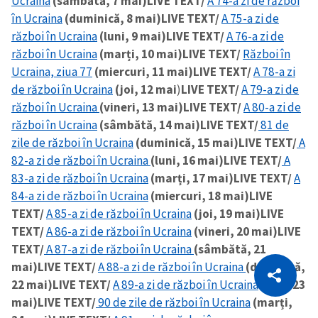
Ucraina
(sâmbătă, 7 mai)
LIVE TEXT/
A 74-a zi de război
în Ucraina
(duminică, 8 mai)
LIVE TEXT/
A 75-a zi de
război în Ucraina
(luni, 9 mai)
LIVE TEXT/
A 76-a zi de
război în Ucraina
(marți, 10 mai)
LIVE TEXT/
Război în
Ucraina, ziua 77
(miercuri, 11 mai)
LIVE TEXT/
A 78-a zi
de război în Ucraina
(joi, 12 mai
)
LIVE TEXT/
A 79-a zi de
război în Ucraina
(vineri, 13 mai)
LIVE TEXT/
A 80-a zi de
război în Ucraina
(sâmbătă, 14 mai)
LIVE TEXT/
81 de
zile de război în Ucraina
(duminică, 15 mai)
LIVE TEXT/
A
82-a zi de război în Ucraina
(luni, 16 mai)
LIVE TEXT/
A
83-a zi de război în Ucraina
(marți, 17 mai)
LIVE TEXT/
A
84-a zi de război în Ucraina
(miercuri, 18 mai)
LIVE
TEXT/
A 85-a zi de război în Ucraina
(joi, 19 mai)
LIVE
TEXT/
A 86-a zi de război în Ucraina
(vineri, 20 mai)
LIVE
TEXT/
A 87-a zi de război în Ucraina
(sâmbătă, 21
CITEȘTE
mai)
LIVE TEXT/
A 88-a zi de război în Ucraina
(duminică,
22 mai)
LIVE TEXT/
A 89-a zi de război în Ucraina
(luni, 23
Citește articolul
Copiază Link
mai)
LIVE TEXT/
90 de zile de război în Ucraina
(marți,