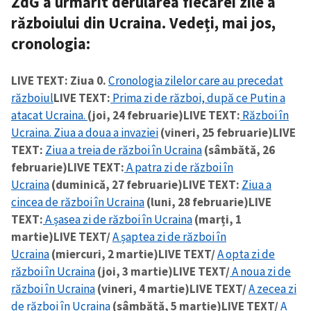
ZdG a urmărit derularea fiecărei zile a
războiului din Ucraina. Vedeți, mai jos,
cronologia
:
LIVE TEXT: Ziua 0.
Cronologia zilelor care au precedat
războiul
LIVE TEXT:
Prima zi de război, după ce Putin a
atacat Ucraina.
(joi, 24 februarie)
LIVE TEXT:
Război în
Ucraina. Ziua a doua a invaziei
(vineri, 25 februarie)
LIVE
TEXT:
Ziua a treia de război în Ucraina
(sâmbătă, 26
februarie)
LIVE TEXT:
A patra zi de război în
Ucraina
(duminică, 27 februarie)
LIVE TEXT:
Ziua a
cincea de război în Ucraina
(luni, 28 februarie)
LIVE
TEXT:
A șasea zi de război în Ucraina
(marți, 1
martie)
LIVE TEXT/
A șaptea zi de război în
Ucraina
(miercuri, 2 martie)
LIVE TEXT/
A opta zi de
război în Ucraina
(joi, 3 martie)
LIVE TEXT/
A noua zi de
război în Ucraina
(vineri, 4 martie)
LIVE TEXT/
A zecea zi
de război în Ucraina
(sâmbătă, 5 martie)
LIVE TEXT/
A