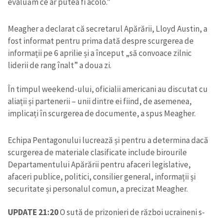
evaluăm ce ar putea fi acolo.”
Meagher a declarat că secretarul Apărării, Lloyd Austin, a
fost informat pentru prima dată despre scurgerea de
informații pe 6 aprilie și a început „să convoace zilnic
liderii de rang înalt” a doua zi.
În timpul weekend-ului, oficialii americani au discutat cu
aliații și partenerii – unii dintre ei fiind, de asemenea,
implicați în scurgerea de documente, a spus Meagher.
Echipa Pentagonului lucrează și pentru a determina dacă
scurgerea de materiale clasificate include birourile
Departamentului Apărării pentru afaceri legislative,
afaceri publice, politici, consilier general, informații și
securitate și personalul comun, a precizat Meagher.
UPDATE 21:20
O sută de prizonieri de război ucraineni s-