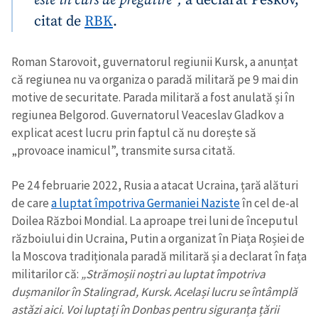
este în curs de pregătire”,
a declarat Peskov,
citat de
RBK
.
Roman Starovoit, guvernatorul regiunii Kursk, a anunțat
că regiunea nu va organiza o paradă militară pe 9 mai din
motive de securitate. Parada militară a fost anulată și în
regiunea Belgorod. Guvernatorul Veaceslav Gladkov a
explicat acest lucru prin faptul că nu dorește să
„provoace inamicul”, transmite sursa citată.
Pe 24 februarie 2022, Rusia a atacat Ucraina, țară alături
de care
a luptat împotriva Germaniei Naziste
în cel de-al
Doilea Război Mondial. La aproape trei luni de începutul
războiului din Ucraina, Putin a organizat în Piața Roșiei de
la Moscova tradiționala paradă militară și a declarat în fața
militarilor că:
„Strămoșii noștri au luptat împotriva
dușmanilor în Stalingrad, Kursk. Același lucru se întâmplă
astăzi aici. Voi luptați în Donbas pentru siguranța țării