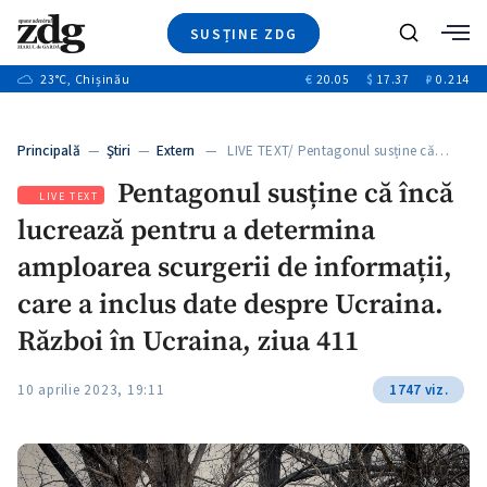
SUSȚINE ZDG
Caută
+2
23
°C
, Chișinău
€
20.05
$
17.37
₽
0.214
Ştiri
+6
+3
Investigatii
Banii tăi
+3
Principală
—
Ştiri
—
Extern
— LIVE TEXT/ Pentagonul susține că…
Video
+1
+1
Pentagonul susține că încă
Special
LIVE TEXT
lucrează pentru a determina
Blog
+2
ZdGust
amploarea scurgerii de informații,
+1
care a inclus date despre Ucraina.
Război în Ucraina, ziua 411
10 aprilie 2023, 19:11
1747 viz.