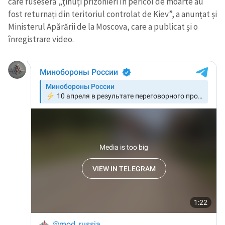
care fuseseră „ținuți prizonieri în pericol de moarte au
fost returnați din teritoriul controlat de Kiev”, a anunțat și
Ministerul Apărării de la Moscova, care a publicat și o
înregistrare video.
Trimite o informație
Despre ZdG
in English
на русском