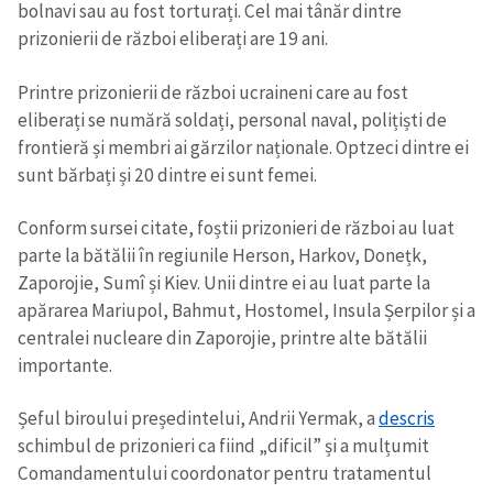
bolnavi sau au fost torturați. Cel mai tânăr dintre
prizonierii de război eliberați are 19 ani.
Printre prizonierii de război ucraineni care au fost
eliberați se numără soldați, personal naval, polițiști de
frontieră și membri ai gărzilor naționale. Optzeci dintre ei
sunt bărbați și 20 dintre ei sunt femei.
Conform sursei citate, foștii prizonieri de război au luat
parte la bătălii în regiunile Herson, Harkov, Donețk,
Zaporojie, Sumî și Kiev. Unii dintre ei au luat parte la
apărarea Mariupol, Bahmut, Hostomel, Insula Șerpilor și a
centralei nucleare din Zaporojie, printre alte bătălii
importante.
Șeful biroului președintelui, Andrii Yermak, a
descris
schimbul de prizonieri ca fiind „dificil” și a mulțumit
Comandamentului coordonator pentru tratamentul