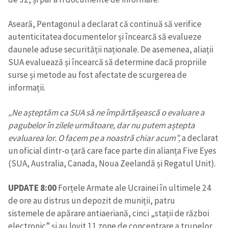
Aseară, Pentagonul a declarat că continuă să verifice
autenticitatea documentelor și încearcă să evalueze
daunele aduse securității naționale. De asemenea, aliații
SUA evaluează și încearcă să determine dacă propriile
surse și metode au fost afectate de scurgerea de
informații.
„Ne așteptăm ca SUA să ne împărtășească o evaluare a
pagubelor în zilele următoare, dar nu putem aștepta
evaluarea lor. O facem pe a noastră chiar acum”,
a declarat
un oficial dintr-o țară care face parte din alianța Five Eyes
(SUA, Australia, Canada, Noua Zeelandă și Regatul Unit).
UPDATE 8:00
Forțele Armate ale Ucrainei în ultimele 24
de ore au distrus un depozit de muniții, patru
sistemele de apărare antiaeriană, cinci „stații de război
electronic” și au lovit 11 zone de concentrare a trupelor