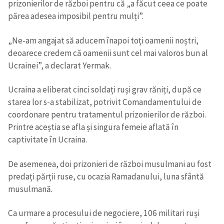
prizonierilor de război pentru că „a făcut ceea ce poate
părea adesea imposibil pentru mulți”.
„Ne-am angajat să aducem înapoi toți oamenii noștri,
deoarece credem că oamenii sunt cel mai valoros bun al
Ucrainei”, a declarat Yermak.
Ucraina a eliberat cinci soldați ruși grav răniți, după ce
starea lor s-a stabilizat, potrivit Comandamentului de
coordonare pentru tratamentul prizonierilor de război.
Printre aceștia se afla și singura femeie aflată în
captivitate în Ucraina.
De asemenea, doi prizonieri de război musulmani au fost
predați părții ruse, cu ocazia Ramadanului, luna sfântă
musulmană.
Ca urmare a procesului de negociere, 106 militari ruși