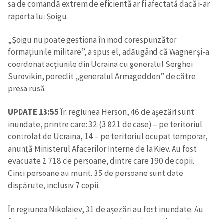
sa de comandă extrem de eficientă ar fi afectată dacă i-ar
raporta lui Șoigu.
„Șoigu nu poate gestiona în mod corespunzător
formațiunile militare”, a spus el, adăugând că Wagner și-a
coordonat acțiunile din Ucraina cu generalul Serghei
Surovikin, poreclit „generalul Armageddon” de către
presa rusă.
UPDATE 13:55
În regiunea Herson, 46 de așezări sunt
inundate, printre care: 32 (3 821 de case) – pe teritoriul
controlat de Ucraina, 14 – pe teritoriul ocupat temporar,
anunță Ministerul Afacerilor Interne de la Kiev. Au fost
evacuate 2 718 de persoane, dintre care 190 de copii.
Cinci persoane au murit. 35 de persoane sunt date
dispărute, inclusiv 7 copii.
În regiunea Nikolaiev, 31 de așezări au fost inundate. Au