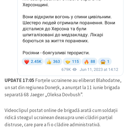
UPDATE 17:05
Forțele ucrainene au eliberat Blahodatne,
un sat din regiunea Donețk, a anunțat la 11 iunie brigada
separată 68 Jaeger „Oleksa Dovbush”.
Videoclipul postat online de brigadă arată cum soldații
ridică steagul ucrainean deasupra unei clădiri parțial
distruse, care pare a fi o clădire administrativă.