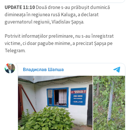
UPDATE 11:10
Două drone s-au prăbușit duminică
dimineața în regiunea rusă Kaluga, a declarat
guvernatorul regiunii, Vladislav Șapșa.
Potrivit informațiilor preliminare, nu s-au înregistrat
victime, ci doar pagube minime, a precizat Șapșa pe
Telegram.
Trimite o informație
Despre ZdG
in English
на русском