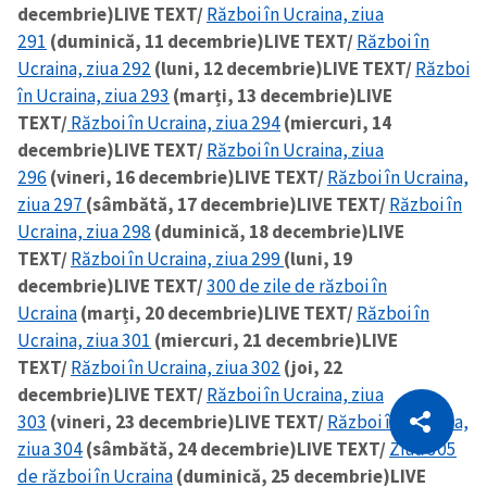
decembrie)
LIVE TEXT/
Război în Ucraina, ziua
291
(duminică, 11 decembrie)
LIVE TEXT/
Război în
Ucraina, ziua 292
(luni, 12 decembrie)
LIVE TEXT/
Război
în Ucraina, ziua 293
(marți, 13 decembrie)
LIVE
TEXT/
Război în Ucraina, ziua 294
(miercuri, 14
decembrie)
LIVE TEXT/
Război în Ucraina, ziua
296
(vineri, 16 decembrie)
LIVE TEXT/
Război în Ucraina,
ziua 297
(sâmbătă, 17 decembrie)
LIVE TEXT/
Război în
Ucraina, ziua 298
(duminică, 18 decembrie)
LIVE
TEXT/
Război în Ucraina, ziua 299
(luni, 19
decembrie)
LIVE TEXT/
300 de zile de război în
Ucraina
(marți, 20 decembrie)
LIVE TEXT/
Război în
Ucraina, ziua 301
(miercuri, 21 decembrie)
LIVE
TEXT/
Război în Ucraina, ziua 302
(joi, 22
CITEȘTE
decembrie)
LIVE TEXT/
Război în Ucraina, ziua
303
(vineri, 23 decembrie)
LIVE TEXT/
Război în Ucraina,
Citește articolul
Copiază Link
ziua 304
(sâmbătă, 24 decembrie)
LIVE TEXT/
Ziua 305
de război în Ucraina
(duminică, 25 decembrie)
LIVE