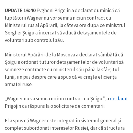
UPDATE 16:40
Evgheni Prigojin a declarat duminică că
luptătorii Wagner nu vor semna niciun contract cu
Ministerul rus al Apărării, la câteva ore după ce ministrul
Serghei Șoigu a încercat să aducă detașamentele de
voluntari sub controlul său.
Ministerul Apărării de la Moscova a declarat sâmbătă că
Șoigu a ordonat tuturor detașamentelor de voluntari să
semneze contracte cu ministerul său până la sfârșitul
lunii, un pas despre care a spus că va crește eficiența
armatei ruse.
„Wagner nu va semna niciun contract cu Șoigu”, a
declarat
Prigojin ca răspuns la o solicitare de comentarii.
El a spus că Wagner este integrat în sistemul general și
complet subordonat intereselor Rusiei, dar că structura