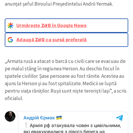
anunțat șeful Biroului Președintelui Andrii Yermak.
Urmărește
ZdG
în Google News
Adaugă
ZdG
ca sursă preferată
„Armata rusă a atacat o barcă cu civili care se evacuau de
pe malul stâng în regiunea Herson. Au deschis focul în
spatele civililor. Șase persoane au fost rănite. Acestea au
ajuns la Herson și au fost spitalizate. Medicii se luptă
pentru viața răniților. Rușii sunt niște teroriști lași”, a scris
oficialul.