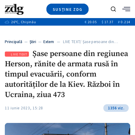
SUSȚINE ZDG
+3
Caută
+1
26
°C
, Chișinău
€
20.05
$
17.37
₽
0.214
Ştiri
+9
+4
Investigatii
Banii tăi
+1
+5
Principală
—
Ştiri
—
Extern
— LIVE TEXT/ Șase persoane din…
Video
+1
Șase persoane din regiunea
Special
LIVE TEXT
Herson, rănite de armata rusă în
Blog
+1
ZdGust
timpul evacuării, conform
autorităților de la Kiev. Război în
Ucraina, ziua 473
+1
11 iunie 2023, 15:28
1356 viz.