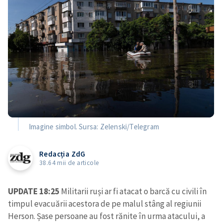
Imagine simbol. Sursa: Zelenski/Telegram
Redacția ZdG
38.64 mii de articole
UPDATE 18:25
Militarii ruși ar fi atacat o barcă cu civili în
timpul evacuării acestora de pe malul stâng al regiunii
Herson. Șase persoane au fost rănite în urma atacului, a