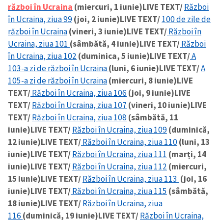
război în Ucraina
(miercuri, 1 iunie)
LIVE TEXT/
Război
în Ucraina, ziua 99
(joi, 2 iunie)
LIVE TEXT/
100 de zile de
război în Ucraina
(vineri, 3 iunie)
LIVE TEXT/
Război în
SUSȚINE
Ucraina, ziua 101
(sâmbătă, 4 iunie)
LIVE TEXT/
Război
în Ucraina, ziua 102
(duminica, 5 iunie)
LIVE TEXT/
A
103-a zi de război în Ucraina
(luni, 6 iunie)
LIVE TEXT/
A
105-a zi de război în Ucraina
(miercuri, 8 iunie)
LIVE
TEXT/
Război în Ucraina, ziua 106
(joi, 9 iunie)
LIVE
TEXT/
Război în Ucraina, ziua 107
(vineri, 10 iunie)
LIVE
TEXT/
Război în Ucraina, ziua 108
(sâmbătă, 11
iunie)
LIVE TEXT/
Război în Ucraina, ziua 109
(duminică,
12 iunie)
LIVE TEXT/
Război în Ucraina, ziua 110
(luni, 13
iunie)
LIVE TEXT/
Război în Ucraina, ziua 111
(marți, 14
iunie)
LIVE TEXT/
Război în Ucraina, ziua 112
(miercuri,
15 iunie)
LIVE TEXT/
Război în Ucraina, ziua 113
(joi, 16
iunie)
LIVE TEXT/
Război în Ucraina, ziua 115
(sâmbătă,
18 iunie)
LIVE TEXT/
Război în Ucraina, ziua
116
(duminică, 19 iunie)
LIVE TEXT/
Război în Ucraina,