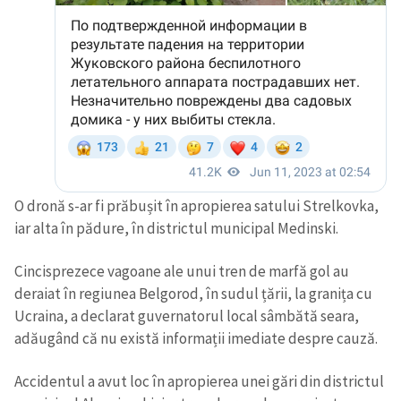
O dronă s-ar fi prăbușit în apropierea satului Strelkovka,
iar alta în pădure, în districtul municipal Medinski.
Cincisprezece vagoane ale unui tren de marfă gol au
deraiat în regiunea Belgorod, în sudul țării, la granița cu
Ucraina, a declarat guvernatorul local sâmbătă seara,
adăugând că nu există informații imediate despre cauză.
Accidentul a avut loc în apropierea unei gări din districtul