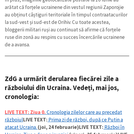
arătat că forțele ucrainene din vestul regiunii Zaporojie
au obținut câștiguri teritoriale în timpul contraatacurilor
la sud-vest și sud-est de Orihiv. Cu toate acestea,
bloggerii militari ruși au continuat să afirme că forțele
ruse din zonă au respins cu succes încercările ucrainene
de a avansa.
ZdG a urmărit derularea fiecărei zile a
războiului din Ucraina. Vedeți, mai jos,
cronologia
:
LIVE TEXT: Ziua 0.
Cronologia zilelor care au precedat
războiul
LIVE TEXT:
Prima zi de război, după ce Putin a
atacat Ucraina.
(joi, 24 februarie)
LIVE TEXT:
Război în