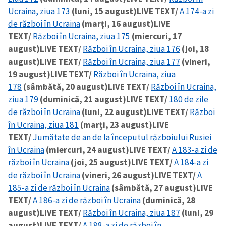
Ucraina, ziua 173
(luni, 15 august)
LIVE TEXT/
A 174-a zi
de război în Ucraina
(marți, 16 august)
LIVE
TEXT/
Război în Ucraina, ziua 175
(miercuri, 17
august)
LIVE TEXT/
Război în Ucraina, ziua 176
(joi, 18
august)
LIVE TEXT/
Război în Ucraina, ziua 177
(vineri,
19 august)
LIVE TEXT/
Război în Ucraina, ziua
178
(sâmbătă, 20 august)
LIVE TEXT/
Război în Ucraina,
ziua 179
(duminică, 21 august)
LIVE TEXT/
180 de zile
de război în Ucraina
(luni, 22 august)
LIVE TEXT/
Război
în Ucraina, ziua 181
(marți, 23 august)
LIVE
TEXT/
Jumătate de an de la începutul războiului Rusiei
în Ucraina
(miercuri, 24 august)
LIVE TEXT/
A 183-a zi de
război în Ucraina
(joi, 25 august)
LIVE TEXT/
A 184-a zi
de război în Ucraina
(vineri, 26 august)
LIVE TEXT/
A
185-a zi de război în Ucraina
(sâmbătă, 27 august)
LIVE
TEXT/
A 186-a zi de război în Ucraina
(duminică, 28
august)
LIVE TEXT/
Război în Ucraina, ziua 187
(luni, 29
august)
LIVE TEXT/
A 188-a zi de război în