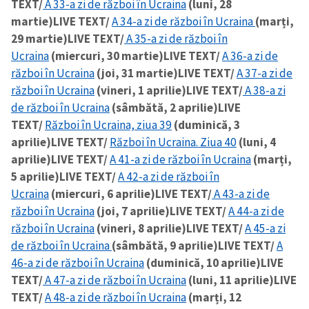
TEXT/
A 33-a zi de război în Ucraina
(luni, 28
martie)
LIVE TEXT/
A 34-a zi de război în Ucraina
(marți,
29 martie)
LIVE TEXT/
A 35-a zi de război în
Ucraina
(miercuri, 30 martie)
LIVE TEXT/
A 36-a zi de
război în Ucraina
(joi, 31 martie)
LIVE TEXT/
A 37-a zi de
război în Ucraina
(vineri, 1 aprilie)
LIVE TEXT/
A 38-a zi
de război în Ucraina
(sâmbătă, 2 aprilie)
LIVE
ȘTIREA MEA
TEXT/
Război în Ucraina, ziua 39
(duminică, 3
aprilie)
LIVE TEXT/
Război în Ucraina. Ziua 40
(luni, 4
Titlu știre
+ Adaugă titlu
aprilie)
LIVE TEXT/
A 41-a zi de război în Ucraina
(marți,
5 aprilie)
LIVE TEXT/
A 42-a zi de război în
Fotografie
+ Încarcă imagine
Ucraina
(miercuri, 6 aprilie)
LIVE TEXT/
A 43-a zi de
război în Ucraina
(joi, 7 aprilie)
LIVE TEXT/
A 44-a zi de
Link media
+ Link media
război în Ucraina
(vineri, 8 aprilie)
LIVE TEXT/
A 45-a zi
de război în Ucraina
(sâmbătă, 9 aprilie)
LIVE TEXT/
A
46-a zi de război în Ucraina
(duminică, 10 aprilie)
LIVE
TEXT/
A 47-a zi de război în Ucraina
(luni, 11 aprilie)
LIVE
Mesajul știrei
+ Mesajul știrei
TEXT/
A 48-a zi de război în Ucraina
(marți, 12