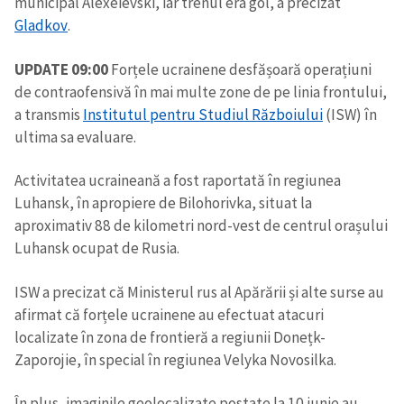
municipal Alexeievski, iar trenul era gol, a precizat
Gladkov
.
UPDATE 09:00
Forțele ucrainene desfășoară operațiuni
de contraofensivă în mai multe zone de pe linia frontului,
a transmis
Institutul pentru Studiul Războiului
(ISW) în
ultima sa evaluare.
Activitatea ucraineană a fost raportată în regiunea
Luhansk, în apropiere de Bilohorivka, situat la
aproximativ 88 de kilometri nord-vest de centrul orașului
Luhansk ocupat de Rusia.
ISW a precizat că Ministerul rus al Apărării și alte surse au
afirmat că forțele ucrainene au efectuat atacuri
localizate în zona de frontieră a regiunii Donețk-
Zaporojie, în special în regiunea Velyka Novosilka.
În plus, imaginile geolocalizate postate la 10 iunie au