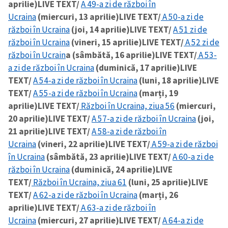
aprilie)
LIVE TEXT/
A 49-a zi de război în
Ucraina
(miercuri, 13 aprilie)
LIVE TEXT/
A 50-a zi de
CONTACT SURSĂ
război în Ucraina
(joi, 14 aprilie)
LIVE TEXT/
A 51 zi de
Sursă anonimă
război în Ucraina
(vineri, 15 aprilie)
LIVE TEXT/
A 52 zi de
război în Ucrain
a (sâmbătă, 16 aprilie)
LIVE TEXT/
A 53-
Nume
+ Numele meu
a zi de război în Ucraina
(duminică, 17 aprilie)
LIVE
TEXT/
A 54-a zi de război în Ucraina
(luni, 18 aprilie)
LIVE
Email
+ Emailul meu
TEXT/
A 55-a zi de război în Ucraina
(marți, 19
aprilie)
LIVE TEXT/
Război în Ucraina, ziua 56
(miercuri,
20 aprilie)
LIVE TEXT/
A 57-a zi de război în Ucraina
(joi,
Telefon
+ Telefon personal
21 aprilie)
LIVE TEXT/
A 58-a zi de război în
Ucraina
(vineri, 22 aprilie)
LIVE TEXT/
A 59-a zi de război
Am citit și sunt de
acord cu
politica de
în Ucraina
(sâmbătă, 23 aprilie)
LIVE TEXT/
A 60-a zi de
confidențialitate
.
război în Ucraina
(duminică, 24 aprilie)
LIVE
TEXT/
Război în Ucraina, ziua 61
(luni, 25 aprilie)
LIVE
TRIMITE ȘTIREA
TEXT/
A 62-a zi de război în Ucraina
(marți, 26
aprilie)
LIVE TEXT/
A 63-a zi de război în
Ucraina
(miercuri, 27 aprilie)
LIVE TEXT/
A 64-a zi de