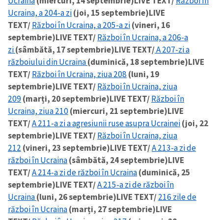
Ucraina
(miercuri, 14 septembrie)
LIVE TEXT/
Război în
Ucraina, a 204-a zi
(joi, 15 septembrie)
LIVE
TEXT/
Război în Ucraina, a 205-a zi
(vineri, 16
septembrie)
LIVE TEXT/
Război în Ucraina, a 206-a
zi
(sâmbătă, 17 septembrie)
LIVE TEXT/
A 207-zi a
războiului din Ucraina
(duminică, 18 septembrie)
LIVE
TEXT/
Război în Ucraina, ziua 208
(luni, 19
septembrie)
LIVE TEXT/
Război în Ucraina, ziua
209
(marți, 20 septembrie)
LIVE TEXT/
Război în
Ucraina, ziua 210
(miercuri, 21 septembrie)
LIVE
TEXT/
A 211-a zi a agresiunii ruse asupra Ucrainei
(joi, 22
septembrie)
LIVE TEXT/
Război în Ucraina, ziua
212
(vineri, 23 septembrie)
LIVE TEXT/
A 213-a zi de
război în Ucraina
(sâmbătă, 24 septembrie)
LIVE
TEXT/
A 214-a zi de război în Ucraina
(duminică, 25
septembrie)
LIVE TEXT/
A 215-a zi de război în
Ucraina
(luni, 26 septembrie)
LIVE TEXT/
216 zile de
război în Ucraina
(marți, 27 septembrie)
LIVE