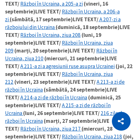
TEXT/
Război în Ucraina, a 205-a zi
(vineri, 16
septembrie)
LIVE TEXT/
Război în Ucraina, a 206-a
zi
(sâmbătă, 17 septembrie)
LIVE TEXT/
A 207-zi a
războiului din Ucraina
(duminică, 18 septembrie)
LIVE
TEXT/
Război în Ucraina, ziua 208
(luni, 19
septembrie)
LIVE TEXT/
Război în Ucraina, ziua
209
(marți, 20 septembrie)
LIVE TEXT/
Război în
Ucraina, ziua 210
(miercuri, 21 septembrie)
LIVE
TEXT/
A 211-a zi a agresiunii ruse asupra Ucrainei
(joi, 22
septembrie)
LIVE TEXT/
Război în Ucraina, ziua
212
(vineri, 23 septembrie)
LIVE TEXT/
A 213-a zi de
război în Ucraina
(sâmbătă, 24 septembrie)
LIVE
TEXT/
A 214-a zi de război în Ucraina
(duminică, 25
septembrie)
LIVE TEXT/
A 215-a zi de război în
Ucraina
(luni, 26 septembrie)
LIVE TEXT/
216 zile de
CITEȘTE
război în Ucraina
(marți, 27 septembrie)
LIVE
Citește articolul
Copiază Link
TEXT/
Război în Ucraina, ziua 217
(miercuri, 28
septembrie)
LIVE TEXT/
Război în Ucraina, ziua 218
(joi,