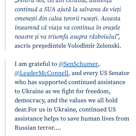
„
Pentru noi, cei din Ucraina, asistența
continuă a SUA ajută la salvarea de vieți
omenești din calea terorii rusești. Aceasta
înseamnă că viața va continua în orașele
noastre și va triumfa asupra războiului
”,
ascris președintele Volodîmîr Zelenski.
I am grateful to
@SenSchumer
,
@LeaderMcConnell
, and every US Senator
who has supported continued assistance
to Ukraine as we fight for freedom,
democracy, and the values we all hold
dear.
For us in Ukraine, continued US
assistance helps to save human lives from
Russian terror.…