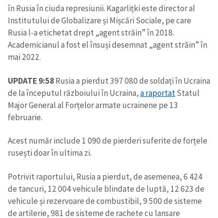
în Rusia în ciuda represiunii. Kagarlițki este director al
Institutului de Globalizare și Mișcări Sociale, pe care
Rusia l-a etichetat drept „agent străin” în 2018.
Academicianul a fost el însuși desemnat „agent străin” în
mai 2022.
UPDATE 9:58
Rusia a pierdut 397 080 de soldați în Ucraina
de la începutul războiului în Ucraina,
a raportat
Statul
Major General al Forțelor armate ucrainene pe 13
februarie.
Acest număr include 1 090 de pierderi suferite de forțele
rusești doar în ultima zi.
Potrivit raportului, Rusia a pierdut, de asemenea, 6 424
de tancuri, 12 004 vehicule blindate de luptă, 12 623 de
vehicule și rezervoare de combustibil, 9 500 de sisteme
de artilerie, 981 de sisteme de rachete cu lansare