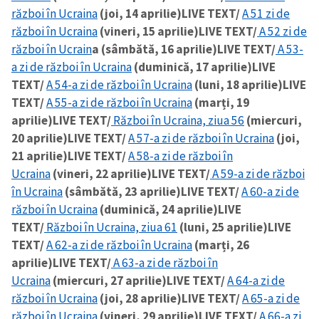
război în Ucraina
(joi, 14 aprilie)
LIVE TEXT/
A 51 zi de
război în Ucraina
(vineri, 15 aprilie)
LIVE TEXT/
A 52 zi de
război în Ucrain
a (sâmbătă, 16 aprilie)
LIVE TEXT/
A 53-
a zi de război în Ucraina
(duminică, 17 aprilie)
LIVE
TEXT/
A 54-a zi de război în Ucraina
(luni, 18 aprilie)
LIVE
TEXT/
A 55-a zi de război în Ucraina
(marți, 19
aprilie)
LIVE TEXT/
Război în Ucraina, ziua 56
(miercuri,
20 aprilie)
LIVE TEXT/
A 57-a zi de război în Ucraina
(joi,
21 aprilie)
LIVE TEXT/
A 58-a zi de război în
Ucraina
(vineri, 22 aprilie)
LIVE TEXT/
A 59-a zi de război
în Ucraina
(sâmbătă, 23 aprilie)
LIVE TEXT/
A 60-a zi de
război în Ucraina
(duminică, 24 aprilie)
LIVE
TEXT/
Război în Ucraina, ziua 61
(luni, 25 aprilie)
LIVE
TEXT/
A 62-a zi de război în Ucraina
(marți, 26
aprilie)
LIVE TEXT/
A 63-a zi de război în
Ucraina
(miercuri, 27 aprilie)
LIVE TEXT/
A 64-a zi de
război în Ucraina
(joi, 28 aprilie)
LIVE TEXT/
A 65-a zi de
război în Ucraina
(vineri, 29 aprilie)
LIVE TEXT/
A 66-a zi