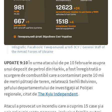
Infografic: Facebook/ Генеральний штаб ЗСУ / General Staff of
the Armed Forces of Ukraine
UPDATE 9:10
În urma atacului de pe 10 februarie asupra
unui depozit de petrol din Harkiv, a fost înregistrată o
scurgere de combustibil care a contaminat peste 10 mii
de metri pătrați de teren, relatează Serhîi Bolvinov,
șefului departamentului de investigații al Poliției
regionale, citat de
The Kyiv Independent
.
Atacul a provocat un incendiu care a cuprins 15 case și a