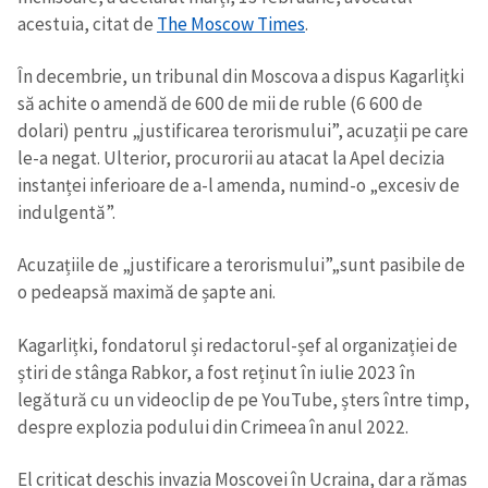
acestuia, citat de
The Moscow Times
.
În decembrie, un tribunal din Moscova a dispus Kagarlițki
să achite o amendă de 600 de mii de ruble (6 600 de
dolari) pentru „justificarea terorismului”, acuzații pe care
le-a negat. Ulterior, procurorii au atacat la Apel decizia
instanței inferioare de a-l amenda, numind-o „excesiv de
indulgentă”.
Acuzațiile de „justificare a terorismului”„sunt pasibile de
o pedeapsă maximă de șapte ani.
Kagarlițki, fondatorul și redactorul-șef al organizației de
știri de stânga Rabkor, a fost reținut în iulie 2023 în
legătură cu un videoclip de pe YouTube, șters între timp,
Trimite o informație
Despre ZdG
despre explozia podului din Crimeea în anul 2022.
in English
на русском
El criticat deschis invazia Moscovei în Ucraina, dar a rămas