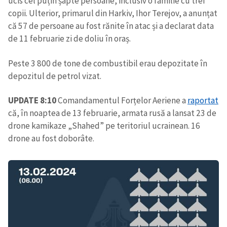
ucis cel puțin șapte persoane, inclusiv o familie cu trei
copii. Ulterior, primarul din Harkiv, Ihor Terejov, a anunțat
că 57 de persoane au fost rănite în atac și a declarat data
de 11 februarie zi de doliu în oraș.
Peste 3 800 de tone de combustibil erau depozitate în
depozitul de petrol vizat.
UPDATE 8:10
Comandamentul Forțelor Aeriene a
raportat
că, în noaptea de 13 februarie, armata rusă a lansat 23 de
drone kamikaze „Shahed” pe teritoriul ucrainean. 16
drone au fost doborâte.