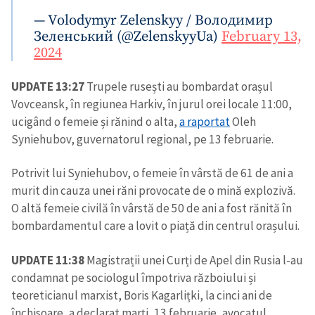
— Volodymyr Zelenskyy / Володимир
Зеленський (@ZelenskyyUa)
February 13,
2024
UPDATE 13:27
Trupele rusești au bombardat orașul
Vovceansk, în regiunea Harkiv, în jurul orei locale 11:00,
ucigând o femeie și rănind o alta,
a raportat
Oleh
Syniehubov, guvernatorul regional, pe 13 februarie.
Potrivit lui Syniehubov, o femeie în vârstă de 61 de ani a
murit din cauza unei răni provocate de o mină explozivă.
O altă femeie civilă în vârstă de 50 de ani a fost rănită în
bombardamentul care a lovit o piață din centrul orașului.
UPDATE 11:38
Magistrații unei Curți de Apel din Rusia l-au
condamnat pe sociologul împotriva războiului și
teoreticianul marxist, Boris Kagarlițki, la cinci ani de
închisoare, a declarat marți, 13 februarie, avocatul