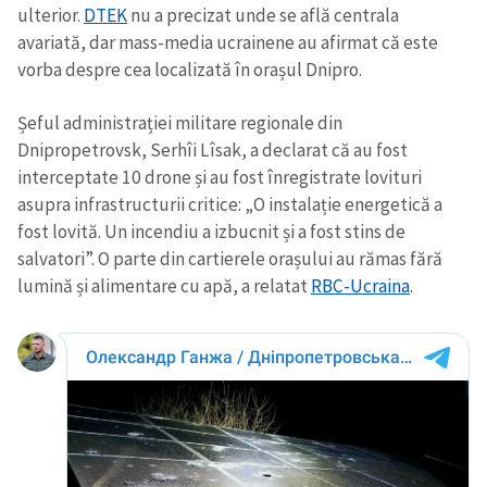
ulterior.
DTEK
nu a precizat unde se află centrala
avariată, dar mass-media ucrainene au afirmat că este
vorba despre cea localizată în orașul Dnipro.
Șeful administrației militare regionale din
Dnipropetrovsk, Serhîi Lîsak, a declarat că au fost
interceptate 10 drone și au fost înregistrate lovituri
ȘTIREA MEA
asupra infrastructurii critice: „O instalație energetică a
fost lovită. Un incendiu a izbucnit și a fost stins de
Titlu știre
+ Adaugă titlu
salvatori”. O parte din cartierele orașului au rămas fără
lumină și alimentare cu apă, a relatat
RBC-Ucraina
.
Fotografie
+ Încarcă imagine
Link media
+ Link media
Mesajul știrei
+ Mesajul știrei