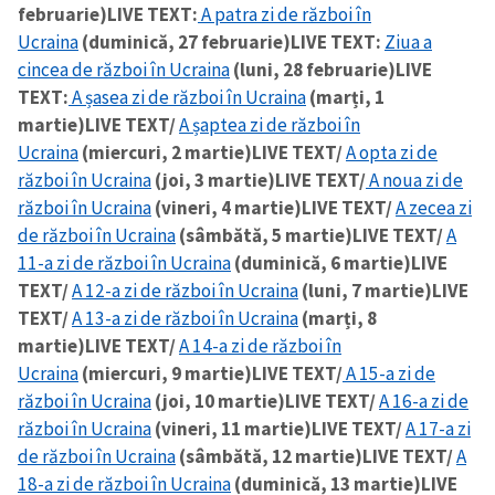
februarie)
LIVE TEXT:
A patra zi de război în
Ucraina
(duminică, 27 februarie)
LIVE TEXT:
Ziua a
cincea de război în Ucraina
(luni, 28 februarie)
LIVE
SUSȚINE
TEXT:
A șasea zi de război în Ucraina
(marți, 1
martie)
LIVE TEXT/
A șaptea zi de război în
Ucraina
(miercuri, 2 martie)
LIVE TEXT/
A opta zi de
război în Ucraina
(joi, 3 martie)
LIVE TEXT/
A noua zi de
război în Ucraina
(vineri, 4 martie)
LIVE TEXT/
A zecea zi
de război în Ucraina
(sâmbătă, 5 martie)
LIVE TEXT/
A
11-a zi de război în Ucraina
(duminică, 6 martie)
LIVE
TEXT/
A 12-a zi de război în Ucraina
(luni, 7 martie)
LIVE
TEXT/
A 13-a zi de război în Ucraina
(marți, 8
martie)
LIVE TEXT/
A 14-a zi de război în
Ucraina
(miercuri, 9 martie)
LIVE TEXT/
A 15-a zi de
război în Ucraina
(joi, 10 martie)
LIVE TEXT/
A 16-a zi de
război în Ucraina
(vineri, 11 martie)
LIVE TEXT/
A 17-a zi
de război în Ucraina
(sâmbătă, 12 martie)
LIVE TEXT/
A
18-a zi de război în Ucraina
(duminică, 13 martie)
LIVE