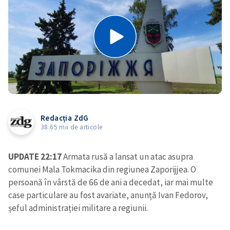
Redacția ZdG
38.65 mii de articole
UPDATE 22:17
Armata rusă a lansat un atac asupra
comunei Mala Tokmacika din regiunea Zaporijjea. O
persoană în vârstă de 66 de ani a decedat, iar mai multe
case particulare au fost avariate, anunță Ivan Fedorov,
șeful administrației militare a regiunii.