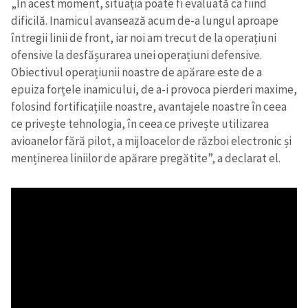
„În acest moment, situația poate fi evaluată ca fiind
dificilă. Inamicul avansează acum de-a lungul aproape
întregii linii de front, iar noi am trecut de la operațiuni
ofensive la desfășurarea unei operațiuni defensive.
Obiectivul operațiunii noastre de apărare este de a
epuiza forțele inamicului, de a-i provoca pierderi maxime,
folosind fortificațiile noastre, avantajele noastre în ceea
ce privește tehnologia, în ceea ce privește utilizarea
avioanelor fără pilot, a mijloacelor de război electronic și
menținerea liniilor de apărare pregătite”, a declarat el.