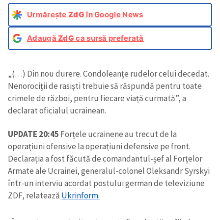
Urmărește
ZdG
în Google News
Adaugă
ZdG
ca sursă preferată
„(…) Din nou durere. Condoleanțe rudelor celui decedat.
Nenorociții de rasiști trebuie să răspundă pentru toate
crimele de război, pentru fiecare viață curmată”, a
declarat oficialul ucrainean.
UPDATE 20:45
Forțele ucrainene au trecut de la
operațiuni ofensive la operațiuni defensive pe front.
Declarația a fost făcută de comandantul-șef al Forțelor
Armate ale Ucrainei, generalul-colonel Oleksandr Syrskyi
într-un interviu acordat postului german de televiziune
ZDF, relatează
Ukrinform.