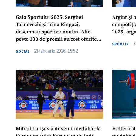
Gala Sportului 2025: Serghei
Argint și
Tarnovschi și Irina Rîngaci,
competiți
desemnați sportivii anului. Alte
2025, org
peste 100 de premii au fost oferite
3
SPORTIV
pentru performanța sportivă
23 ianuarie 2026, 15:52
SOCIAL
Mihail Latîşev a devenit medaliat la
Halterofi