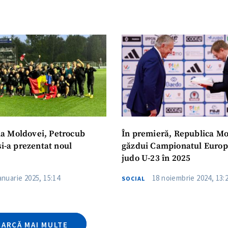
CONTACT SURSĂ
Sursă anonimă
+ Adaugă titlu
Nume
+ Numele 
+ Încarcă imagine
Email
+ Emailul 
+ Link media
a Moldovei, Petrocub
În premieră, Republica Mo
și-a prezentat noul
găzdui Campionatul Europ
Telefon
+ Telefon pe
judo U-23 în 2025
Am citit și sunt de ac
ianuarie 2025, 15:14
18 noiembrie 2024, 13:
+ Mesajul știrei
SOCIAL
confidențialitate
.
TRIMITE ȘT
CARCĂ MAI MULTE