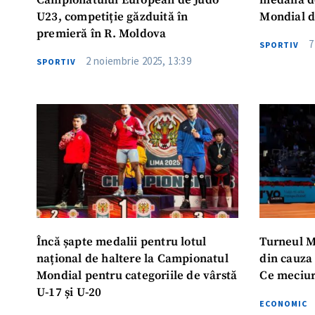
Campionatului European de Judo
medalia d
U23, competiție găzduită în
Mondial d
premieră în R. Moldova
7
SPORTIV
2 noiembrie 2025, 13:39
SPORTIV
Încă șapte medalii pentru lotul
Turneul M
național de haltere la Campionatul
din cauza
Mondial pentru categoriile de vârstă
Ce meciuri
U-17 și U-20
ECONOMIC