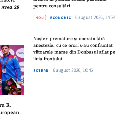
fratele
pentru consultări
. Avea 28
6 august 2026, 14:54
NOU
ECONOMIC
Nașteri premature și operații fără
anestezie: cu ce orori s-au confruntat
viitoarele mame din Donbasul aflat pe
linia frontului
6 august 2026, 10:46
EXTERN
ru R.
European