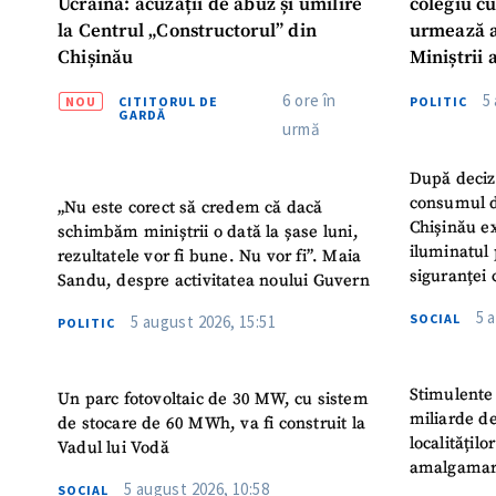
Ucraina: acuzații de abuz și umilire
colegiu c
la Centrul „Constructorul” din
urmează a
Chișinău
Miniștrii 
Instituție
6 ore în
5
NOU
CITITORUL DE
POLITIC
Turc „Rec
GARDĂ
urmă
După deciz
consumul d
„Nu este corect să credem că dacă
Chișinău ex
schimbăm miniștrii o dată la șase luni,
iluminatul 
rezultatele vor fi bune. Nu vor fi”. Maia
siguranței 
Sandu, despre activitatea noului Guvern
5 
SOCIAL
5 august 2026, 15:51
POLITIC
Stimulente 
Un parc fotovoltaic de 30 MW, cu sistem
miliarde de
de stocare de 60 MWh, va fi construit la
localitățil
Vadul lui Vodă
amalgamar
5 august 2026, 10:58
SOCIAL