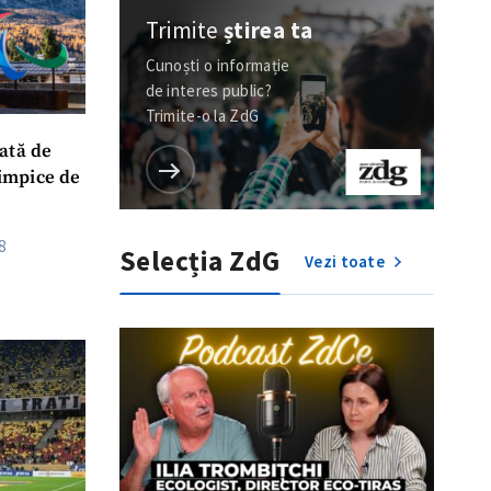
Trimite
știrea ta
Cunoști o informație
de interes public?
Trimite-o la ZdG
ată de
limpice de
8
Selecția ZdG
Vezi toate