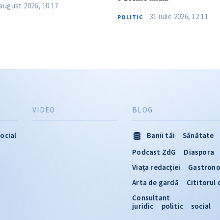
 august 2026, 10:17
31 iulie 2026, 12:11
POLITIC
VIDEO
BLOG
ocial
Banii tăi
Sănătate
Podcast ZdG
Diaspora
Viața redacției
Gastron
Arta de gardă
Cititorul
Consultant
juridic
politic
social