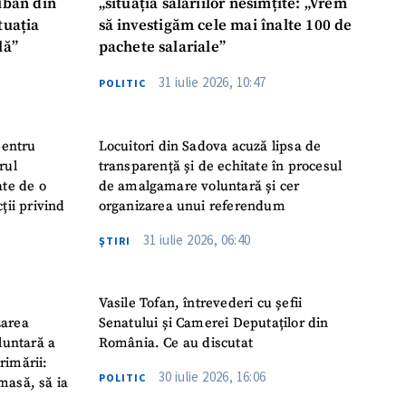
liban din
„situația salariilor nesimțite: „Vrem
tuația
să investigăm cele mai înalte 100 de
lă”
pachete salariale”
31 iulie 2026, 10:47
POLITIC
pentru
Locuitori din Sadova acuză lipsa de
rul
transparență și de echitate în procesul
ate de o
de amalgamare voluntară și cer
ții privind
organizarea unui referendum
31 iulie 2026, 06:40
ŞTIRI
Vasile Tofan, întrevederi cu șefii
zarea
Senatului și Camerei Deputaților din
luntară a
România. Ce au discutat
rimării:
30 iulie 2026, 16:06
POLITIC
masă, să ia