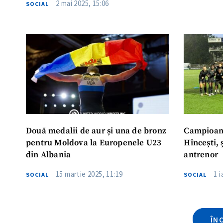
2 mai 2025, 15:06
SOCIAL
ȘTIREA MEA
Titlu știre
Fotografie
Link media
Două medalii de aur și una de bronz
Campioan
pentru Moldova la Europenele U23
Hîncești, 
din Albania
antrenor
15 martie 2025, 11:19
1 
Mesajul știrei
SOCIAL
SOCIAL
ÎN