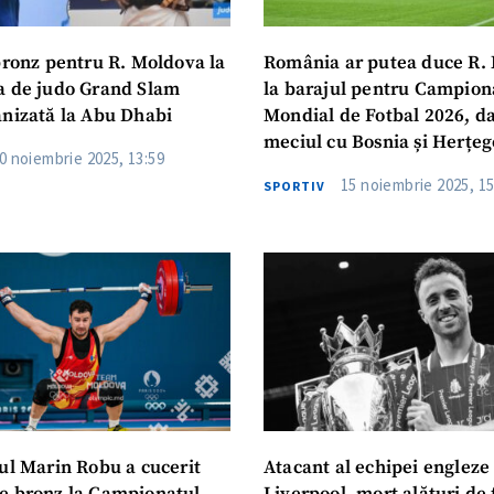
 bronz pentru R. Moldova la
România ar putea duce R.
a de judo Grand Slam
la barajul pentru Campion
anizată la Abu Dhabi
Mondial de Fotbal 2026, da
meciul cu Bosnia și Herțe
0 noiembrie 2025, 13:59
15 noiembrie 2025, 15
SPORTIV
lul Marin Robu a cucerit
Atacant al echipei engleze