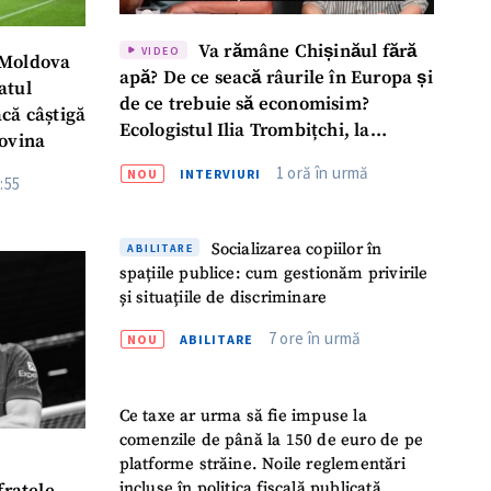
Va rămâne Chișinăul fără
VIDEO
 Moldova
apă? De ce seacă râurile în Europa și
atul
de ce trebuie să economisim?
că câștigă
Ecologistul Ilia Trombițchi, la
govina
Podcast ZdCe
1 oră în urmă
NOU
INTERVIURI
:55
Socializarea copiilor în
ABILITARE
spațiile publice: cum gestionăm privirile
și situațiile de discriminare
7 ore în urmă
NOU
ABILITARE
Ce taxe ar urma să fie impuse la
comenzile de până la 150 de euro de pe
platforme străine. Noile reglementări
incluse în politica fiscală publicată