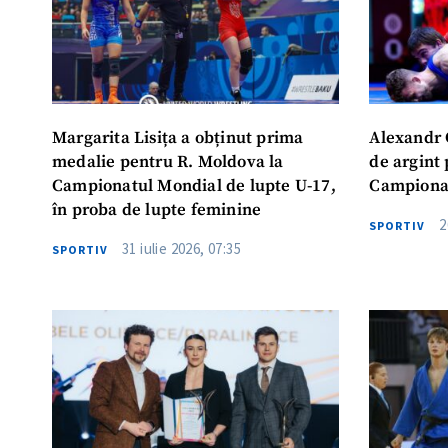
Margarita Lisița a obținut prima
Alexandr 
medalie pentru R. Moldova la
de argint
Campionatul Mondial de lupte U-17,
Campionat
în proba de lupte feminine
2
SPORTIV
31 iulie 2026, 07:35
SPORTIV