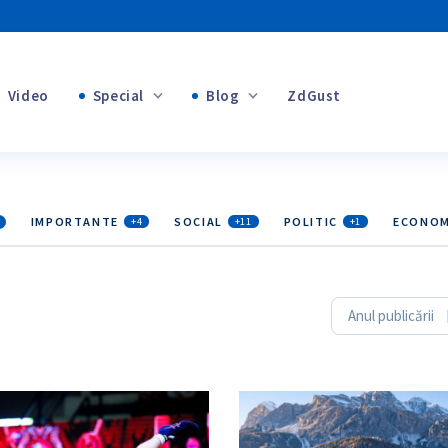
Video
Special
Blog
ZdGust
+1
Banii tăi
+1
IMPORTANTE
SOCIAL
POLITIC
ECONOM
+4
+11
+1
+1
Anul publicării
+1