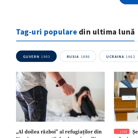
Tag-uri populare
din ultima lună
GUVERN
1903
RUSIA
1886
UCRAINA
1662
„Al doilea război” al refugiaților din
Șe
LIVE