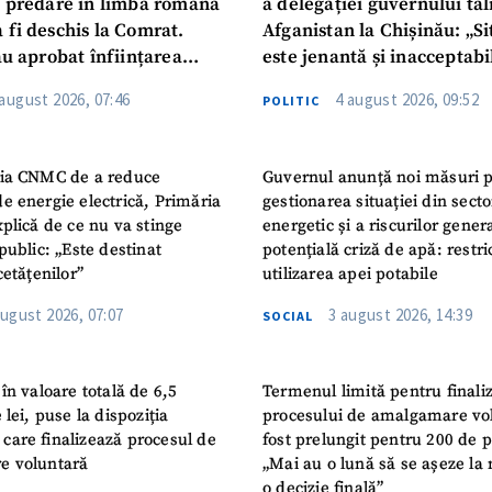
u predare în limba română
a delegației guvernului ta
 fi deschis la Comrat.
Afganistan la Chișinău: „Si
au aprobat înființarea
este jenantă și inacceptabi
i Publice Colegiul Moldo-
 august 2026, 07:46
4 august 2026, 09:52
POLITIC
ep Tayyip Erdogan”
ia CNMC de a reduce
Guvernul anunță noi măsuri 
e energie electrică, Primăria
gestionarea situației din secto
plică de ce nu va stinge
energetic și a riscurilor gener
public: „Este destinat
potențială criză de apă: restric
cetățenilor”
utilizarea apei potabile
august 2026, 07:07
3 august 2026, 14:39
SOCIAL
în valoare totală de 6,5
Termenul limită pentru finali
 lei, puse la dispoziția
procesului de amalgamare vo
or care finalizează procesul de
fost prelungit pentru 200 de p
e voluntară
„Mai au o lună să se așeze la 
o decizie finală”