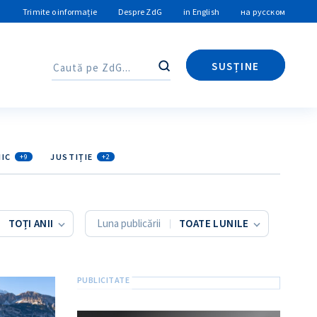
Trimite o informație
Despre ZdG
in English
на русском
SUSȚINE
Caută
Caută
IC
JUSTIȚIE
+9
+2
Luna publicării