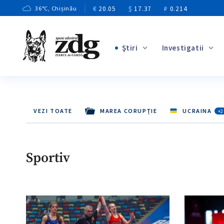
€
20.05
$
17.37
₽
0.214
36
°C
, Chișinău
Ştiri
Investigatii
+2
+1
+11
VEZI TOATE
MAREA CORUPȚIE
UCRAINA
+2
+9
+4
Sportiv