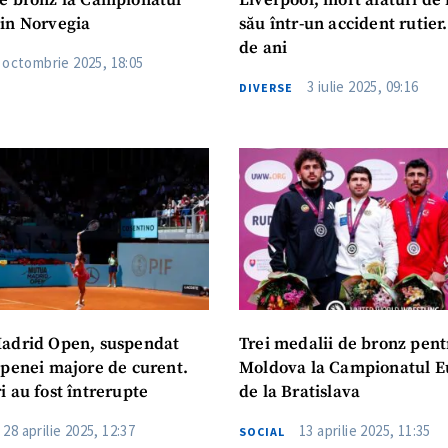
e bronz la Campionatul
Liverpool, mort alături de 
in Norvegia
său într-un accident rutier
de ani
 octombrie 2025, 18:05
3 iulie 2025, 09:16
DIVERSE
adrid Open, suspendat
Trei medalii de bronz pent
 penei majore de curent.
Moldova la Campionatul 
 au fost întrerupte
de la Bratislava
28 aprilie 2025, 12:37
13 aprilie 2025, 11:35
SOCIAL