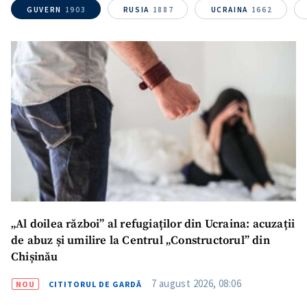
GUVERN
1903
RUSIA
1887
UCRAINA
1662
„Al doilea război” al refugiaților din Ucraina: acuzații
de abuz și umilire la Centrul „Constructorul” din
Chișinău
7 august 2026, 08:06
NOU
CITITORUL DE GARDĂ