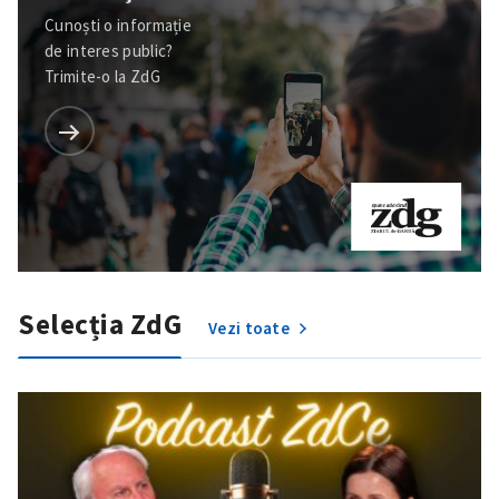
Cunoști o informație
de interes public?
Trimite-o la ZdG
Selecția ZdG
Vezi toate