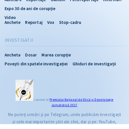
Expo 30 de ani de corupție
Video
Anchete
Reportaj
Vox
Stop-cadru
INVESTIGATII
Ancheta
Dosar
Marea corupție
Povești din spatele investigației
Ghiduri de investigații
CITEȘTE
Laureat al
Premiului Naţional de Etică și Deontologie
Jurnalistică 2017
Citește articolul
Ne puteți urmări și pe Telegram, unde publicăm investigații
și cele mai importante știri ale zilei, dar și pe: YouTube,
Facebook, Instagram și TikTok.