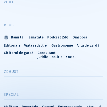
VIDEO
BLOG
Banii tăi
Sănătate
Podcast ZdG
Diaspora
Editoriale
Viața redacției
Gastronomie
Arta de gardă
Cititorul de gardă
Consultant
juridic
politic
social
ZDGUST
SPECIAL
Abilitare
Reportaje
Oameni
Fotoreportaje
Interviuri