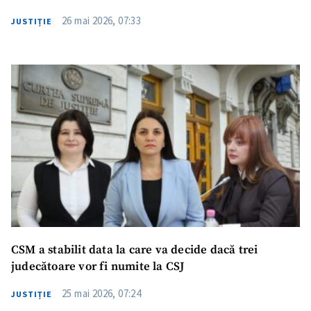
26 mai 2026, 07:33
JUSTIȚIE
Trimite o informație
Despre ZdG
in English
на русском
CSM a stabilit data la care va decide dacă trei
judecătoare vor fi numite la CSJ
25 mai 2026, 07:24
JUSTIȚIE