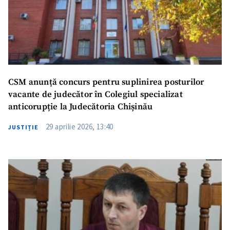
Fotografie
+ Încarcă imagine
Link media
+ Link media
CSM anunță concurs pentru suplinirea posturilor
vacante de judecător în Colegiul specializat
Mesajul știrei
+ Mesajul știrei
anticorupție la Judecătoria Chișinău
29 aprilie 2026, 13:40
JUSTIȚIE
CONTACT SURSĂ
Sursă anonimă
Nume
+ Numele meu
Email
+ Emailul meu