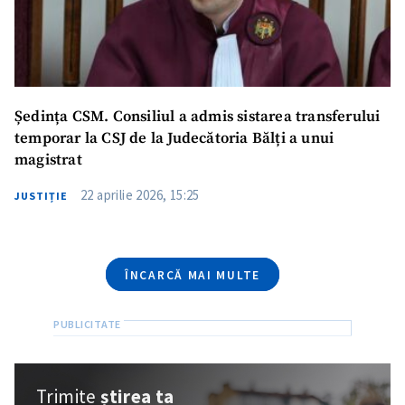
Telefon
+ Telefon personal
Am citit și sunt de
acord cu
politica de
confidențialitate
.
Ședința CSM. Consiliul a admis sistarea transferului
TRIMITE ȘTIREA
temporar la CSJ de la Judecătoria Bălți a unui
magistrat
22 aprilie 2026, 15:25
JUSTIȚIE
ÎNCARCĂ MAI MULTE
Trimite
știrea ta