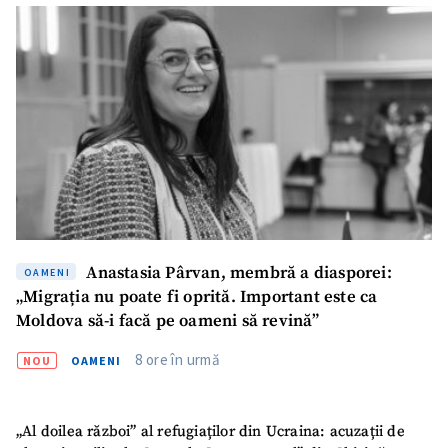
Anastasia Pârvan, membră a diasporei:
OAMENI
„Migrația nu poate fi oprită. Important este ca
Moldova să-i facă pe oameni să revină”
8 ore în urmă
NOU
OAMENI
„Al doilea război” al refugiaților din Ucraina: acuzații de