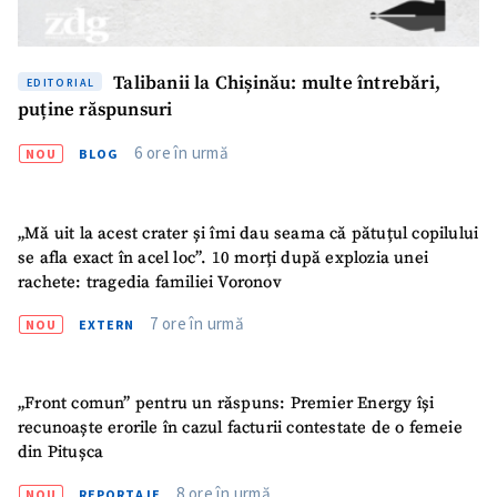
Talibanii la Chișinău: multe întrebări,
EDITORIAL
puține răspunsuri
6 ore în urmă
NOU
BLOG
„Mă uit la acest crater și îmi dau seama că pătuțul copilului
se afla exact în acel loc”. 10 morți după explozia unei
rachete: tragedia familiei Voronov
7 ore în urmă
NOU
EXTERN
„Front comun” pentru un răspuns: Premier Energy își
recunoaște erorile în cazul facturii contestate de o femeie
din Pitușca
8 ore în urmă
NOU
REPORTAJE