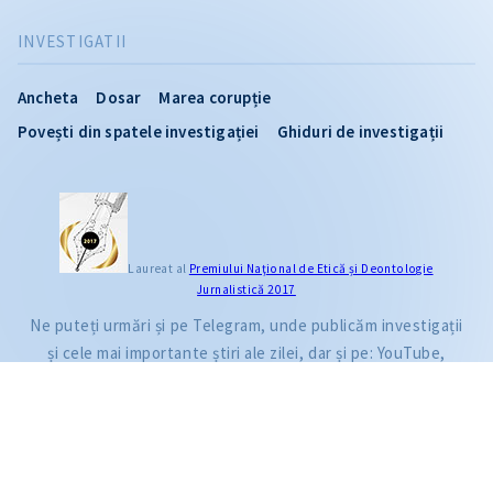
INVESTIGATII
Ancheta
Dosar
Marea corupție
Povești din spatele investigației
Ghiduri de investigații
CITEȘTE
Laureat al
Premiului Naţional de Etică și Deontologie
Jurnalistică 2017
Citește articolul
Ne puteți urmări și pe Telegram, unde publicăm investigații
și cele mai importante știri ale zilei, dar și pe: YouTube,
Facebook, Instagram și TikTok.