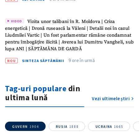
Vizita unor talibani în R. Moldova | Criza
VIDEO
energetică | Dronă rusească la Văleni | Detalii noi în cazul
Liudmilei Vartic | Un fost parlamentar rămâne condamnat
pentru îmbogățire ilicită | Averea lui Dumitru Vangheli, sub
lupa ANI | SĂPTĂMÂNA DE GARDĂ
9 ore în urmă
NOU
SINTEZA SĂPTĂMÂNII
Tag-uri populare
din
ultima lună
Vezi ultimele știri
GUVERN
1904
RUSIA
1888
UCRAINA
1665