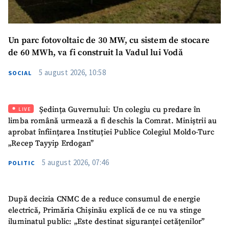
Un parc fotovoltaic de 30 MW, cu sistem de stocare
de 60 MWh, va fi construit la Vadul lui Vodă
5 august 2026, 10:58
SOCIAL
Ședința Guvernului: Un colegiu cu predare în
LIVE
limba română urmează a fi deschis la Comrat. Miniștrii au
aprobat înființarea Instituției Publice Colegiul Moldo-Turc
„Recep Tayyip Erdogan”
5 august 2026, 07:46
POLITIC
După decizia CNMC de a reduce consumul de energie
electrică, Primăria Chișinău explică de ce nu va stinge
iluminatul public: „Este destinat siguranței cetățenilor”