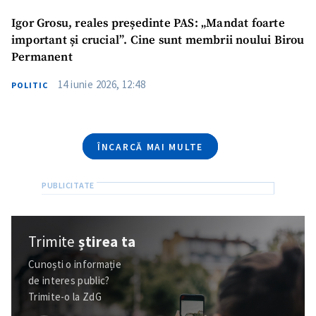
Am citit și sunt de
acord cu
politica de
Igor Grosu, reales președinte PAS: „Mandat foarte
confidențialitate
.
important și crucial”. Cine sunt membrii noului Birou
Permanent
TRIMITE ȘTIREA
14 iunie 2026, 12:48
POLITIC
ÎNCARCĂ MAI MULTE
Trimite
știrea ta
Cunoști o informație
de interes public?
Trimite-o la ZdG