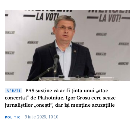
PAS susține că ar fi ținta unui „atac
UPDATE
concertat” de Plahotniuc. Igor Grosu cere scuze
jurnaliștilor „onești”, dar își menține acuzațiile
9 iulie 2026, 10:10
POLITIC