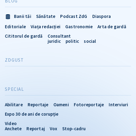
BLOG
Banii tăi
Sănătate
Podcast ZdG
Diaspora
Editoriale
Viața redacției
Gastronomie
Arta de gardă
Cititorul de gardă
Consultant
juridic
politic
social
ZDGUST
SPECIAL
Abilitare
Reportaje
Oameni
Fotoreportaje
Interviuri
Expo 30 de ani de corupție
Video
Anchete
Reportaj
Vox
Stop-cadru