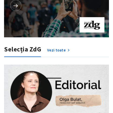
Selecția ZdG
Vezi toate
SUSȚINE