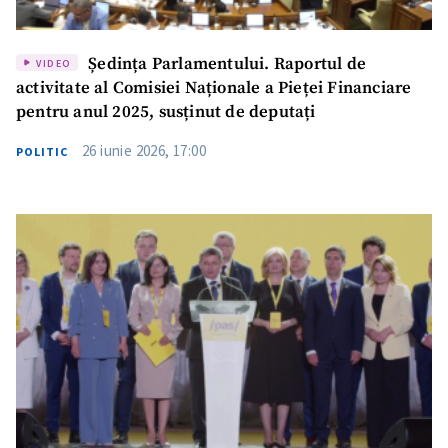
Link media
+ Link media
Ședința Parlamentului. Raportul de
VIDEO
activitate al Comisiei Naționale a Pieței Financiare
pentru anul 2025, susținut de deputați
Mesajul știrei
+ Mesajul știrei
26 iunie 2026, 17:00
POLITIC
CONTACT SURSĂ
Sursă anonimă
Nume
+ Numele meu
Email
+ Emailul meu
Telefon
+ Telefon personal