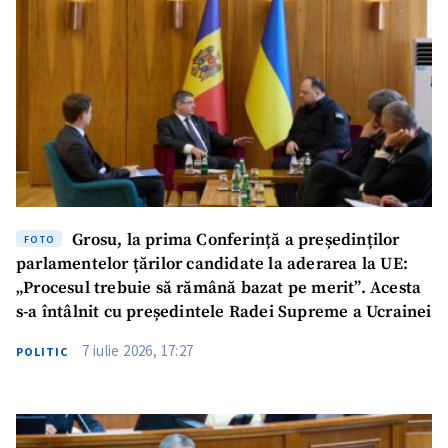
Trimite o informație
Despre ZdG
in English
на русском
Grosu, la prima Conferință a președinților
FOTO
parlamentelor țărilor candidate la aderarea la UE:
„Procesul trebuie să rămână bazat pe merit”. Acesta
s-a întâlnit cu președintele Radei Supreme a Ucrainei
7 iulie 2026, 17:27
POLITIC