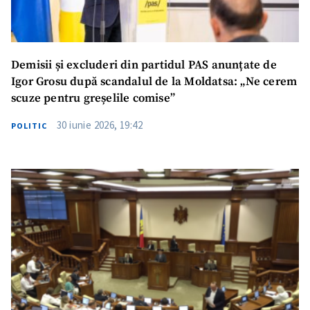
Demisii și excluderi din partidul PAS anunțate de
Igor Grosu după scandalul de la Moldatsa: „Ne cerem
scuze pentru greșelile comise”
30 iunie 2026, 19:42
POLITIC
ȘTIREA MEA
Titlu știre
+ Adaugă titlu
Fotografie
+ Încarcă imagine