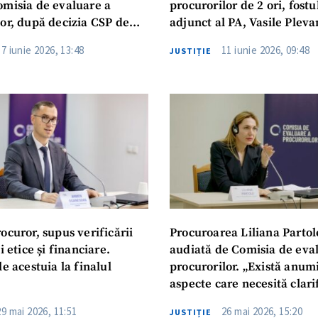
omisia de evaluare a
procurorilor de 2 ori, fostu
lor, după decizia CSP de
adjunct al PA, Vasile Pleva
e
menținut în sistem de CSP
17 iunie 2026, 13:48
11 iunie 2026, 09:48
JUSTIȚIE
ocuror, supus verificării
Procuroarea Liliana Partole
i etice și financiare.
audiată de Comisia de eva
le acestuia la finalul
procurorilor. „Există anum
aspecte care necesită clari
suplimentare”, într-o ședin
29 mai 2026, 11:51
26 mai 2026, 15:20
JUSTIȚIE