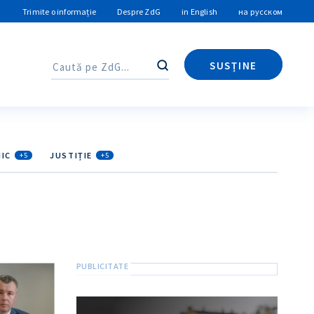
Trimite o informație
Despre ZdG
in English
на русском
SUSȚINE
Caută
Caută
IC
JUSTIȚIE
+5
+5