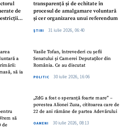
ectorul
transparență și de echitate în
enerate de
procesul de amalgamare voluntară
estricții
și cer organizarea unui referendum
abile
31 iulie 2026, 06:40
ŞTIRI
zarea
Vasile Tofan, întrevederi cu șefii
luntară a
Senatului și Camerei Deputaților din
rimării:
România. Ce au discutat
masă, să ia
30 iulie 2026, 16:06
POLITIC
„ZdG a fost o speranță foarte mare” –
povestea Alionei Zuza, cititoarea care de
pentru
22 de ani rămâne de partea Adevărului
 „Vrem să
30 iulie 2026, 08:13
OAMENI
0 de