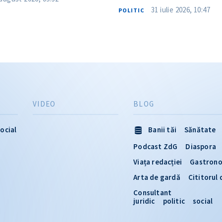
31 iulie 2026, 10:47
POLITIC
VIDEO
BLOG
ocial
Banii tăi
Sănătate
Podcast ZdG
Diaspora
Viața redacției
Gastron
Arta de gardă
Cititorul
Consultant
juridic
politic
social