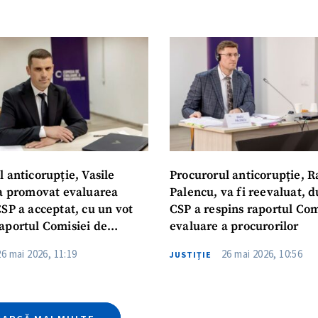
CONTACT SURSĂ
Sursă anonimă
+ Adaugă titlu
Nume
+ Numele 
+ Încarcă imagine
Email
+ Emailul 
 anticorupție, Vasile
Procurorul anticorupție, 
+ Link media
 a promovat evaluarea
Palencu, va fi reevaluat, 
Telefon
+ Telefon pe
SP a acceptat, cu un vot
CSP a respins raportul Com
aportul Comisiei de
evaluare a procurorilor
Am citit și sunt de ac
+ Mesajul știrei
confidențialitate
.
26 mai 2026, 11:19
26 mai 2026, 10:56
JUSTIȚIE
TRIMITE ȘT