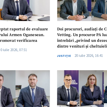
eptat raportul de evaluare
Doi procurori, audiați de 
rului Armen Oganesean.
Vetting. Un procuror PA lua
promovat verificarea
întrebări „privind un deze
dintre venituri și cheltuiel
30 iulie 2026, 07:51
identificat pentru mai mul
20 iulie 2026, 16:41
JUSTIȚIE