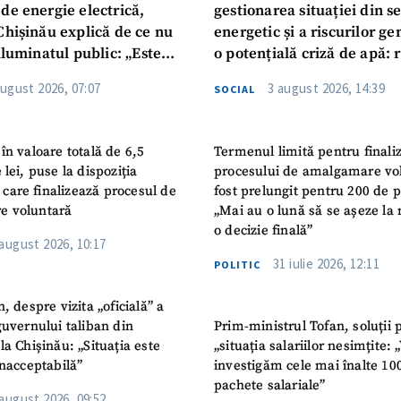
de energie electrică,
gestionarea situației din s
Chișinău explică de ce nu
energetic și a riscurilor g
iluminatul public: „Este
o potențială criză de apă: r
iguranței cetățenilor”
privind utilizarea apei pot
august 2026, 07:07
3 august 2026, 14:39
SOCIAL
în valoare totală de 6,5
Termenul limită pentru finali
 lei, puse la dispoziția
procesului de amalgamare vo
or care finalizează procesul de
fost prelungit pentru 200 de p
e voluntară
„Mai au o lună să se așeze la 
o decizie finală”
 august 2026, 10:17
31 iulie 2026, 12:11
POLITIC
n, despre vizita „oficială” a
guvernului taliban din
Prim-ministrul Tofan, soluții 
la Chișinău: „Situația este
„situația salariilor nesimțite:
inacceptabilă”
investigăm cele mai înalte 10
pachete salariale”
 august 2026, 09:52