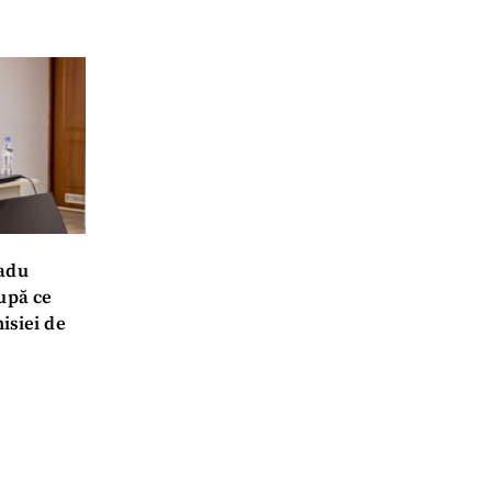
meu
meu
Radu
după ce
rsonal
isiei de
ord cu
politica de
IREA