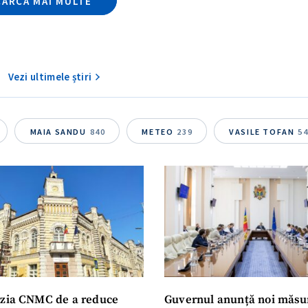
CARCĂ MAI MULTE
Vezi ultimele știri
MAIA SANDU
840
METEO
239
VASILE TOFAN
5
zia CNMC de a reduce
Guvernul anunță noi măsu