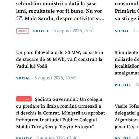
schimbăm miniștrii o dată la șase
consumul 
luni, rezultatele vor fi bune. Nu vor
Primăria 
fi”. Maia Sandu, despre activitatea
va stinge 
noului Guvern
destinat s
5 august 2026, 15:51
5 
NOU
POLITIC
SOCIAL
Un parc fotovoltaic de 30 MW, cu sistem
Stimulente 
de stocare de 60 MWh, va fi construit la
miliarde de
Vadul lui Vodă
localitățil
amalgamar
5 august 2026, 10:58
SOCIAL
4
POLITIC
Ședința Guvernului: Un colegiu
LIVE
cu predare în limba română urmează a
Vasile Tofa
fi deschis la Comrat. Miniștrii au aprobat
delegației 
înființarea Instituției Publice Colegiul
Afganistan 
Moldo-Turc „Recep Tayyip Erdogan”
jenantă și 
5 august 2026, 07:46
4
POLITIC
POLITIC