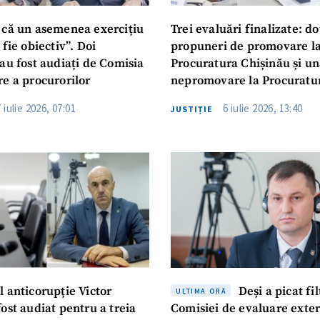
 că un asemenea exercițiu
Trei evaluări finalizate: d
 fie obiectiv”. Doi
propuneri de promovare l
au fost audiați de Comisia
Procuratura Chișinău și un
re a procurorilor
nepromovare la Procuratu
Anticorupție
7 iulie 2026, 07:01
6 iulie 2026, 13:40
JUSTIȚIE
 anticorupție Victor
Deși a picat fil
ULTIMA ORĂ
ost audiat pentru a treia
Comisiei de evaluare exte