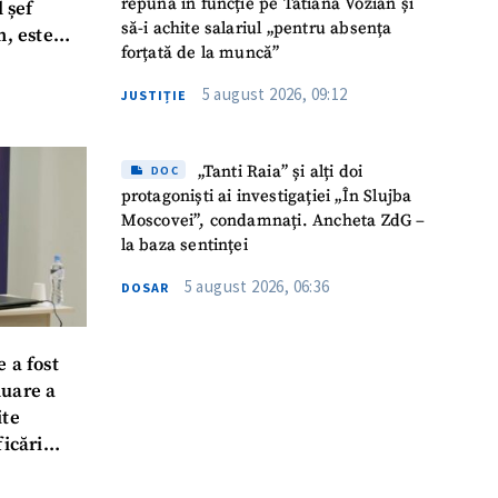
repună în funcție pe Tatiana Vozian și
l șef
să-i achite salariul „pentru absența
n, este
forțată de la muncă”
5 august 2026, 09:12
JUSTIȚIE
„Tanti Raia” și alți doi
DOC
protagoniști ai investigației „În Slujba
Moscovei”, condamnați. Ancheta ZdG –
la baza sentinței
5 august 2026, 06:36
DOSAR
 a fost
luare a
ite
ficări
ță închisă