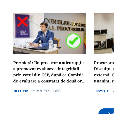
activitatea Comisiei de evaluare a
procurorilor
ȘTIREA MEA
Titlu știre
Fotografie
Premieră: Un procuror anticorupție
Procurorul
Link media
a promovat evaluarea integrității
Disculțu,
prin votul din CSP, după ce Comisia
externă. C
de evaluare a constatat de două ori
unanim, r
că acesta nu corespunde criteriilor
evaluare
Mesajul știrei
26 mai 2026, 14:57
JUSTIȚIE
JUSTIȚIE