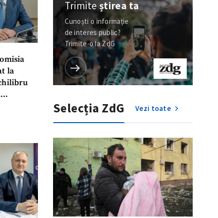
Trimite
știrea ta
Cunoști o informație
de interes public?
Trimite-o la ZdG
Comisia
t la
chilibru
i
Selecția ZdG
ți ani”
Vezi toate