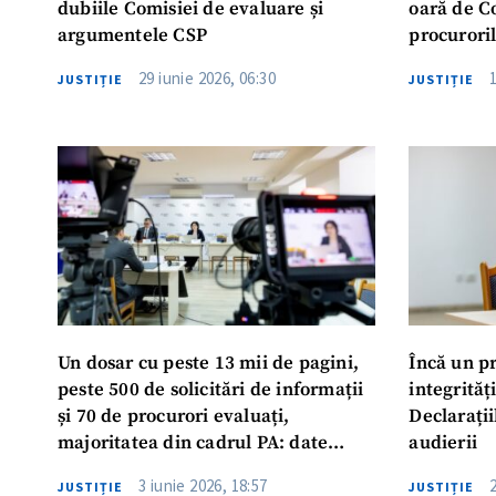
dubiile Comisiei de evaluare și
oară de C
argumentele CSP
procurori
reevaluar
29 iunie 2026, 06:30
JUSTIȚIE
JUSTIȚIE
Un dosar cu peste 13 mii de pagini,
Încă un pr
peste 500 de solicitări de informații
integrități
și 70 de procurori evaluați,
Declarații
majoritatea din cadrul PA: date
audierii
statistice actualizate privind
3 iunie 2026, 18:57
JUSTIȚIE
JUSTIȚIE