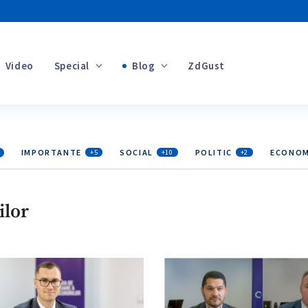
Video
Special
Blog
ZdGust
Banii tăi
IMPORTANTE
SOCIAL
POLITIC
ECONOM
+5
+10
+2
+1
ilor