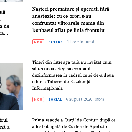
Nașteri premature și operații fără
ouă
anestezie: cu ce orori s-au
a
confruntat viitoarele mame din
a de
Donbasul aflat pe linia frontului
ra
11 ore în urmă
NOU
EXTERN
Tineri din întreaga țară au învățat cum
să recunoască și să combată
dezinformarea în cadrul celei de-a doua
ediții a Taberei de Reziliență
Informațională
6 august 2026, 09:43
NOU
SOCIAL
Prima reacție a Curții de Conturi după ce
trul
a fost obligată de Curtea de Apel să o
rnă a