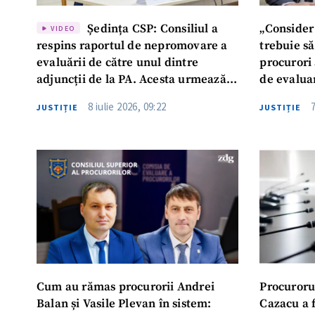
Ședința CSP: Consiliul a
„Consider
VIDEO
respins raportul de nepromovare a
trebuie să
evaluării de către unul dintre
procurori 
adjuncții de la PA. Acesta urmează
de evalua
să fie reevaluat
8 iulie 2026, 09:22
JUSTIȚIE
JUSTIȚIE
Cum au rămas procurorii Andrei
Procurorul
Balan și Vasile Plevan în sistem:
Cazacu a f