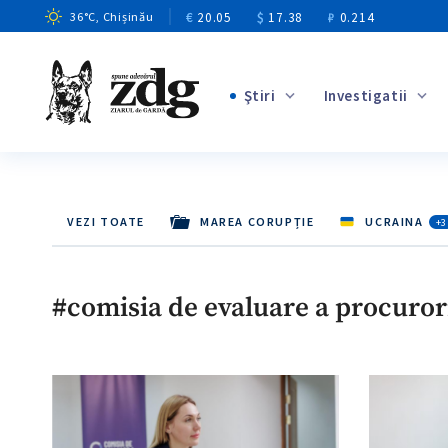
€
20.05
$
17.38
₽
0.214
36
°C
, Chișinău
Ştiri
Investigatii
+5
+2
+10
VEZI TOATE
MAREA CORUPȚIE
UCRAINA
+3
+5
+6
#comisia de evaluare a procuror