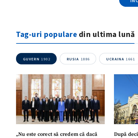
ÎN
Tag-uri populare
din ultima lună
GUVERN
1902
RUSIA
1886
UCRAINA
1661
„Nu este corect să credem că dacă
După deci