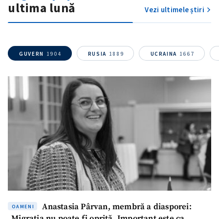
ultima lună
Vezi ultimele știri
GUVERN
1904
RUSIA
1889
UCRAINA
1667
Anastasia Pârvan, membră a diasporei:
OAMENI
„Migrația nu poate fi oprită. Important este ca