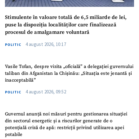
Stimulente în valoare totală de 6,5 miliarde de lei,
puse la dispoziția localităților care finalizează
procesul de amalgamare voluntară
4 august 2026, 10:17
POLITIC
Vasile Tofan, despre vizita „oficială” a delegației guvernului
taliban din Afganistan la Chișinău: „Situația este jenantă și
inacceptabilă”
4 august 2026, 09:52
POLITIC
Guvernul anunță noi măsuri pentru gestionarea situației
din sectorul energetic și a riscurilor generate de o
potențială criză de apă: restricții privind utilizarea apei
potabile