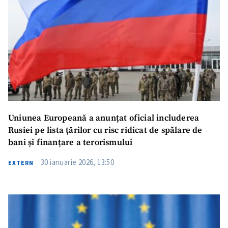
Titlu știre
+ Adaugă titlu
Fotografie
+ Încarcă imagine
Link media
+ Link media
Mesajul știrei
+ Mesajul știrei
Uniunea Europeană a anunțat oficial includerea
Rusiei pe lista țărilor cu risc ridicat de spălare de
bani și finanțare a terorismului
CONTACT SURSĂ
30 ianuarie 2026, 13:50
Sursă anonimă
EXTERN
Nume
+ Numele meu
Email
+ Emailul meu