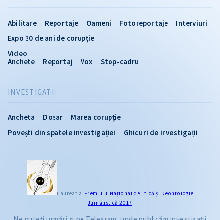
Abilitare
Reportaje
Oameni
Fotoreportaje
Interviuri
Expo 30 de ani de corupție
Video
Anchete
Reportaj
Vox
Stop-cadru
INVESTIGATII
Ancheta
Dosar
Marea corupție
Povești din spatele investigației
Ghiduri de investigații
CITEȘTE
Laureat al
Premiului Naţional de Etică și Deontologie
Jurnalistică 2017
Citește articolul
Ne puteți urmări și pe Telegram, unde publicăm investigații