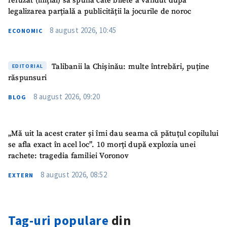
refuzat (inițial) să spună câte bilete a vândut după
legalizarea parțială a publicității la jocurile de noroc
8 august 2026, 10:45
ECONOMIC
Talibanii la Chișinău: multe întrebări, puține
EDITORIAL
răspunsuri
8 august 2026, 09:20
BLOG
„Mă uit la acest crater și îmi dau seama că pătuțul copilului
se afla exact în acel loc”. 10 morți după explozia unei
rachete: tragedia familiei Voronov
8 august 2026, 08:52
EXTERN
Tag-uri populare
din