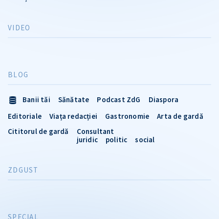
VIDEO
BLOG
Banii tăi
Sănătate
Podcast ZdG
Diaspora
Editoriale
Viața redacției
Gastronomie
Arta de gardă
Cititorul de gardă
Consultant
juridic
politic
social
ZDGUST
SPECIAL