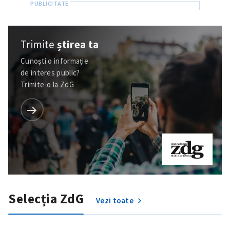
Trimite
știrea ta
Cunoști o informație
de interes public?
Trimite-o la ZdG
Selecția ZdG
Vezi toate