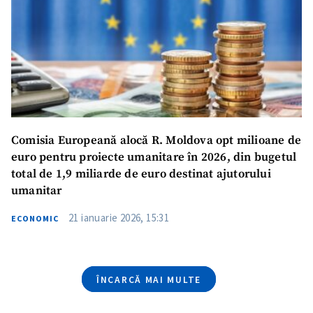
Telefon
+ Telefon personal
Am citit și sunt de
acord cu
politica de
confidențialitate
.
TRIMITE ȘTIREA
Comisia Europeană alocă R. Moldova opt milioane de
euro pentru proiecte umanitare în 2026, din bugetul
total de 1,9 miliarde de euro destinat ajutorului
umanitar
21 ianuarie 2026, 15:31
ECONOMIC
ÎNCARCĂ MAI MULTE