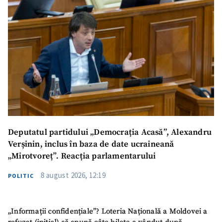
SUSȚINE
Deputatul partidului „Democrația Acasă”, Alexandru
Verșinin, inclus în baza de date ucraineană
„Mirotvoreț”. Reacția parlamentarului
8 august 2026, 12:19
POLITIC
„Informații confidențiale”? Loteria Națională a Moldovei a