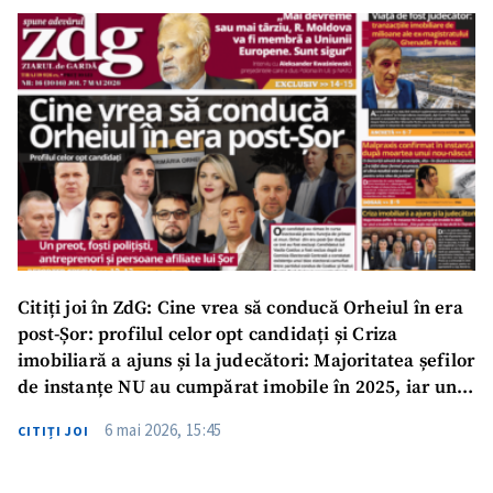
ȘTIREA MEA
Titlu știre
+ Adaugă titlu
Fotografie
+ Încarcă imagine
Link media
+ Link media
Mesajul știrei
+ Mesajul știrei
Citiți joi în ZdG: Cine vrea să conducă Orheiul în era
post-Șor: profilul celor opt candidați și Criza
imobiliară a ajuns și la judecători: Majoritatea șefilor
CONTACT SURSĂ
de instanțe NU au cumpărat imobile în 2025, iar unul
Sursă anonimă
a investit în România
6 mai 2026, 15:45
CITIȚI JOI
Nume
+ Numele meu