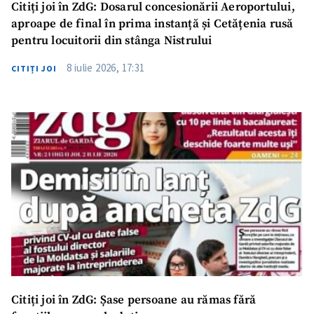
Citiți joi în ZdG: Dosarul concesionării Aeroportului,
aproape de final în prima instanță și Cetățenia rusă
pentru locuitorii din stânga Nistrului
8 iulie 2026, 17:31
CITIȚI JOI
Citiți joi în ZdG: Șase persoane au rămas fără