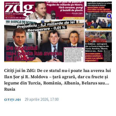
Email
+ Emailul meu
Telefon
+ Telefon personal
Am citit și sunt de
acord cu
politica de
confidențialitate
.
TRIMITE ȘTIREA
Citiți joi în ZdG: De ce statul nu-i poate lua averea lui
Ilan Șor și R. Moldova – țară agrară, dar cu fructe și
legume din Turcia, România, Albania, Belarus sau…
Rusia
29 aprilie 2026, 17:00
CITIȚI JOI