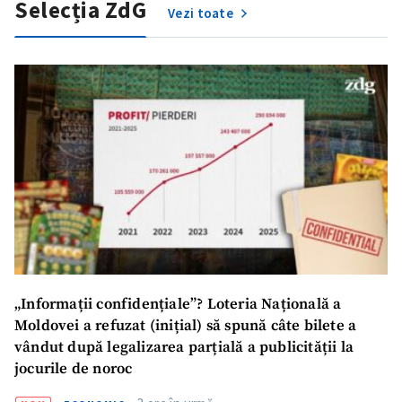
Selecția ZdG
Vezi toate
SUSȚINE
„Informații confidențiale”? Loteria Națională a
Moldovei a refuzat (inițial) să spună câte bilete a
vândut după legalizarea parțială a publicității la
jocurile de noroc