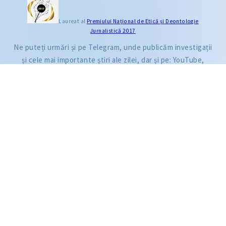
CITEȘTE
Laureat al
Premiului Naţional de Etică și Deontologie
Jurnalistică 2017
Categoria
Citește articolul
Anul publicării
Ne puteți urmări și pe Telegram, unde publicăm investigații
Luna publicării
și cele mai importante știri ale zilei, dar și pe: YouTube,
Facebook, Instagram și TikTok.
ZdG este membru al rețelei globale a jurnaliștilor de investigație (GIJN).
2004—2026 © Ziarul de Gardă.
Toate drepturile rezervate.