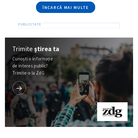
ÎNCARCĂ MAI MULTE
Trimite
știrea ta
Cunoști o informație
de interes public?
Trimite-o la ZdG