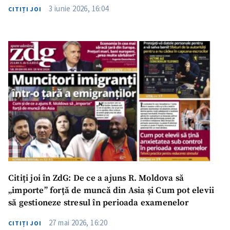
iubire necondiționată și acceptare
3 iunie 2026, 16:04
CITIȚI JOI
Citiți joi în ZdG: De ce a ajuns R. Moldova să
„importe” forță de muncă din Asia și Cum pot elevii
să gestioneze stresul în perioada examenelor
27 mai 2026, 16:20
CITIȚI JOI