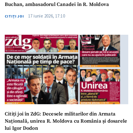
Buchan, ambasadorul Canadei în R. Moldova
17 iunie 2026, 17:10
CITIȚI JOI
Trimite o informație
Despre ZdG
in English
на русском
Citiți joi în ZdG: Decesele militarilor din Armata
Națională, unirea R. Moldova cu România și dosarele
lui Igor Dodon