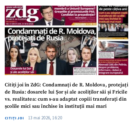
Citiți joi în ZdG: Condamnați de R. Moldova, protejați
de Rusia: dosarele lui Șor și ale acoliților săi și Fricile
vs. realitatea: cum s-au adaptat copiii transferați din
școlile mici sau închise în instituții mai mari
13 mai 2026, 16:20
CITIȚI JOI