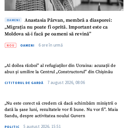
Anastasia Pârvan, membră a diasporei:
OAMENI
„Migrația nu poate fi oprită. Important este ca
Moldova să-i facă pe oameni să revină”
6 ore în urmă
NOU
OAMENI
„Al doilea război” al refugiaților din Ucraina: acuzații de
abuz și umilire la Centrul „Constructorul” din Chișinău
7 august 2026, 08:06
CITITORUL DE GARDĂ
„Nu este corect să credem că dacă schimbăm miniștrii o
dată la șase luni, rezultatele vor fi bune. Nu vor fi”. Maia
Sandu, despre activitatea noului Guvern
5 august 2026, 15:51
POLITIC