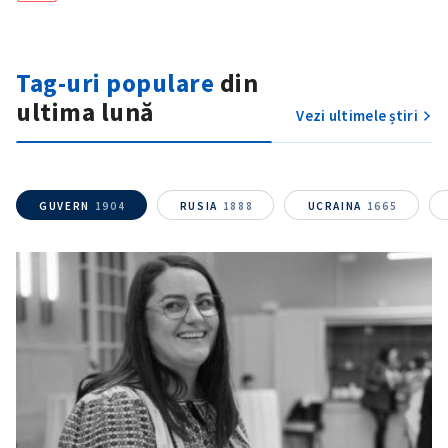
Tag-uri populare
din
ultima lună
Vezi ultimele știri
GUVERN
1904
RUSIA
1888
UCRAINA
1665