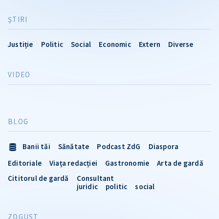
ŞTIRI
Justiție
Politic
Social
Economic
Extern
Diverse
VIDEO
BLOG
Banii tăi
Sănătate
Podcast ZdG
Diaspora
Editoriale
Viața redacției
Gastronomie
Arta de gardă
Cititorul de gardă
Consultant
juridic
politic
social
ZDGUST