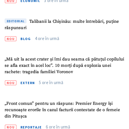
3 ore în urmă
NOU
ECONOMIC
Talibanii la Chișinău: multe întrebări, puține
EDITORIAL
răspunsuri
4 ore în urmă
NOU
BLOG
„Mă uit la acest crater și îmi dau seama că pătuțul copilului
se afla exact în acel loc”. 10 morți după explozia unei
rachete: tragedia familiei Voronov
5 ore în urmă
NOU
EXTERN
„Front comun” pentru un răspuns: Premier Energy își
recunoaște erorile în cazul facturii contestate de o femeie
din Pitușca
6 ore în urmă
NOU
REPORTAJE