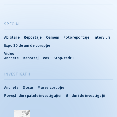
SPECIAL
Abilitare
Reportaje
Oameni
Fotoreportaje
Interviuri
Expo 30 de ani de corupție
Video
Anchete
Reportaj
Vox
Stop-cadru
INVESTIGATII
Ancheta
Dosar
Marea corupție
Povești din spatele investigației
Ghiduri de investigații