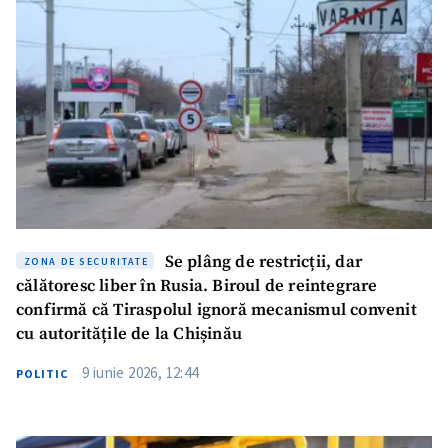
Se plâng de restricții, dar
ZONA DE SECURITATE
călătoresc liber în Rusia. Biroul de reintegrare
confirmă că Tiraspolul ignoră mecanismul convenit
cu autoritățile de la Chișinău
9 iunie 2026, 12:44
POLITIC
ȘTIREA MEA
Titlu știre
+ Adaugă titlu