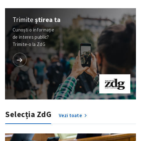
Trimite
știrea ta
Cunoști o informație
de interes public?
Trimite-o la ZdG
Selecția ZdG
Vezi toate