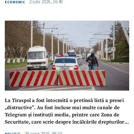
2 iulie 2026, 16:40
ECONOMIC
Trimite o informație
Despre ZdG
in English
на русском
La Tiraspol a fost întocmită o pretinsă listă a presei
„distructive”. Au fost incluse mai multe canale de
Telegram și instituții media, printre care Zona de
Securitate, care scrie despre încălcările drepturilor
omului și detențiile ilegale din stânga Nistrului
29 iunie 2026, 09:24
POLITIC