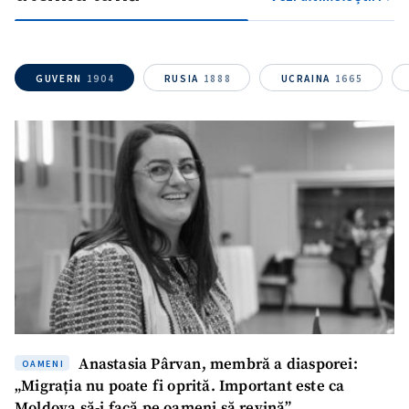
GUVERN
1904
RUSIA
1888
UCRAINA
1665
Anastasia Pârvan, membră a diasporei:
OAMENI
„Migrația nu poate fi oprită. Important este ca
Moldova să-i facă pe oameni să revină”