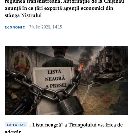
regiunea transnistreană. Autoritățile de la Chișinău
anunță în ce țări exportă agenții economici din
stânga Nistrului
7 iulie 2026, 14:15
ECONOMIC
„Lista neagră” a Tiraspolului vs. frica de
EDITORIAL
adevăr