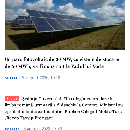
Un parc fotovoltaic de 30 MW, cu sistem de stocare
de 60 MWh, va fi construit la Vadul lui Vodă
5 august 2026, 10:58
SOCIAL
Ședința Guvernului: Un colegiu cu predare în
LIVE
limba română urmează a fi deschis la Comrat. Miniștrii au
aprobat înființarea Instituției Publice Colegiul Moldo-Turc
„Recep Tayyip Erdogan”
5 august 2026, 07:46
POLITIC