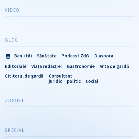
VIDEO
BLOG
Banii tăi
Sănătate
Podcast ZdG
Diaspora
Editoriale
Viața redacției
Gastronomie
Arta de gardă
Cititorul de gardă
Consultant
juridic
politic
social
ZDGUST
SPECIAL