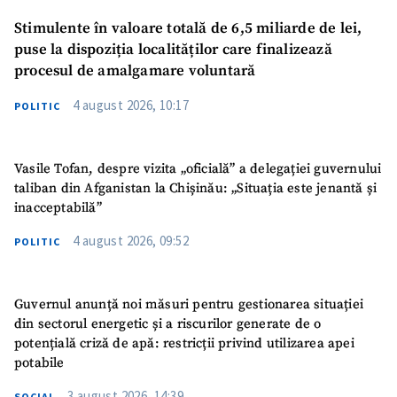
Stimulente în valoare totală de 6,5 miliarde de lei,
puse la dispoziția localităților care finalizează
procesul de amalgamare voluntară
4 august 2026, 10:17
POLITIC
Vasile Tofan, despre vizita „oficială” a delegației guvernului
taliban din Afganistan la Chișinău: „Situația este jenantă și
inacceptabilă”
4 august 2026, 09:52
POLITIC
Guvernul anunță noi măsuri pentru gestionarea situației
din sectorul energetic și a riscurilor generate de o
potențială criză de apă: restricții privind utilizarea apei
potabile
3 august 2026, 14:39
SOCIAL