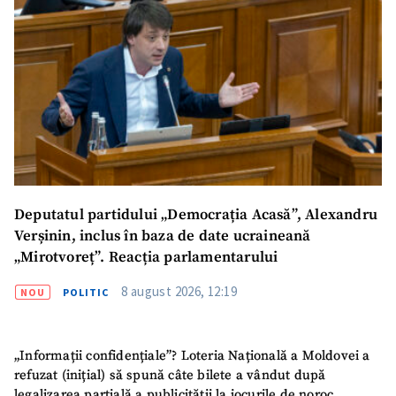
SUSȚINE
Deputatul partidului „Democrația Acasă”, Alexandru
Verșinin, inclus în baza de date ucraineană
„Mirotvoreț”. Reacția parlamentarului
8 august 2026, 12:19
NOU
POLITIC
„Informații confidențiale”? Loteria Națională a Moldovei a
refuzat (inițial) să spună câte bilete a vândut după
legalizarea parțială a publicității la jocurile de noroc