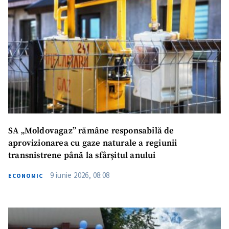
Fotografie
+ Încarcă imagine
Link media
+ Link media
Mesajul știrei
+ Mesajul știrei
SA „Moldovagaz” rămâne responsabilă de
CONTACT SURSĂ
aprovizionarea cu gaze naturale a regiunii
transnistrene până la sfârșitul anului
Sursă anonimă
9 iunie 2026, 08:08
ECONOMIC
Nume
+ Numele meu
Email
+ Emailul meu