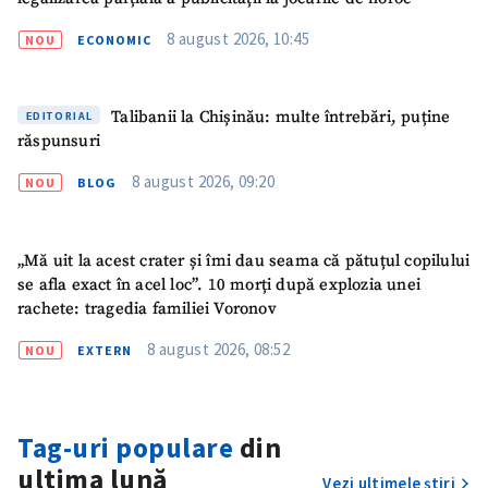
8 august 2026, 10:45
NOU
ECONOMIC
Talibanii la Chișinău: multe întrebări, puține
EDITORIAL
răspunsuri
8 august 2026, 09:20
NOU
BLOG
„Mă uit la acest crater și îmi dau seama că pătuțul copilului
se afla exact în acel loc”. 10 morți după explozia unei
rachete: tragedia familiei Voronov
8 august 2026, 08:52
NOU
EXTERN
Tag-uri populare
din
ultima lună
Vezi ultimele știri