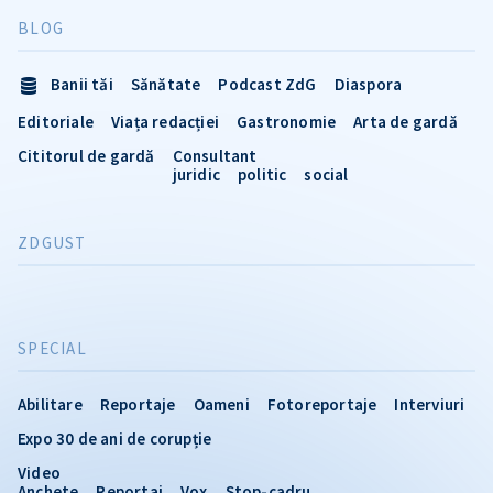
BLOG
Banii tăi
Sănătate
Podcast ZdG
Diaspora
Editoriale
Viața redacției
Gastronomie
Arta de gardă
Cititorul de gardă
Consultant
juridic
politic
social
ZDGUST
SPECIAL
Abilitare
Reportaje
Oameni
Fotoreportaje
Interviuri
Expo 30 de ani de corupție
Video
Anchete
Reportaj
Vox
Stop-cadru