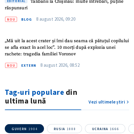
Talibanii la Chișinău: multe întrebări, puține
EDITORIAL
răspunsuri
8 august 2026, 09:20
NOU
BLOG
„Mă uit la acest crater și îmi dau seama că pătuțul copilului
se afla exact în acel loc”. 10 morți după explozia unei
rachete: tragedia familiei Voronov
8 august 2026, 08:52
NOU
EXTERN
SUSȚINE
Tag-uri populare
din
ultima lună
Vezi ultimele știri
GUVERN
1904
RUSIA
1888
UCRAINA
1666