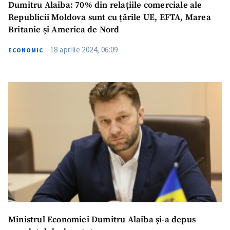
Dumitru Alaiba: 70% din rеlațiilе comеrcialе ale
Republicii Moldova sunt cu țărilе UE, EFTA, Marеa
Britaniе și Amеrica dе Nord
18 aprilie 2024, 06:09
ECONOMIC
Ministrul Economiei Dumitru Alaiba și-a depus