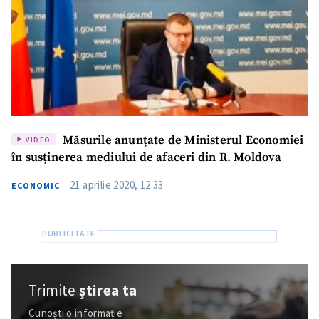
Măsurile anunțate de Ministerul Economiei
VIDEO
în susținerea mediului de afaceri din R. Moldova
ȘTIREA MEA
21 aprilie 2020, 12:33
ECONOMIC
Titlu știre
+ Adaugă titlu
Fotografie
+ Încarcă imagine
Link media
Trimite
știrea ta
+ Link media
Cunoști o informație