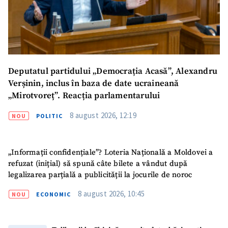
Deputatul partidului „Democrația Acasă”, Alexandru
Verșinin, inclus în baza de date ucraineană
„Mirotvoreț”. Reacția parlamentarului
8 august 2026, 12:19
NOU
POLITIC
„Informații confidențiale”? Loteria Națională a Moldovei a
refuzat (inițial) să spună câte bilete a vândut după
legalizarea parțială a publicității la jocurile de noroc
8 august 2026, 10:45
NOU
ECONOMIC