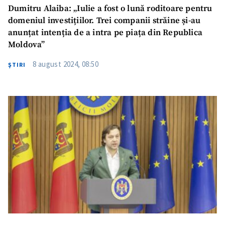
Dumitru Alaiba: „Iulie a fost o lună roditoare pentru
domeniul investițiilor. Trei companii străine și-au
anunțat intenția de a intra pe piața din Republica
Moldova”
8 august 2024, 08:50
ŞTIRI