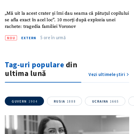
„Mă uit la acest crater și îmi dau seama că pătuțul copilului
se afla exact în acel loc”. 10 morți după explozia unei
rachete: tragedia familiei Voronov
5 ore în urmă
NOU
EXTERN
Tag-uri populare
din
ultima lună
Vezi ultimele știri
GUVERN
1904
RUSIA
1888
UCRAINA
1665
ȘTIREA MEA