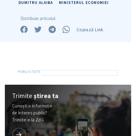
DUMITRU ALAIBA
MINISTERUL ECONOMIEI
Distribuie articolul:
Copiază Link
Trimite
știrea ta
Cunoști o informație
de interes public?
Trimite-o la ZdG