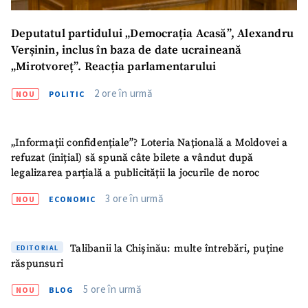
Deputatul partidului „Democrația Acasă”, Alexandru
Verșinin, inclus în baza de date ucraineană
„Mirotvoreț”. Reacția parlamentarului
2 ore în urmă
NOU
POLITIC
„Informații confidențiale”? Loteria Națională a Moldovei a
refuzat (inițial) să spună câte bilete a vândut după
legalizarea parțială a publicității la jocurile de noroc
3 ore în urmă
NOU
ECONOMIC
Talibanii la Chișinău: multe întrebări, puține
EDITORIAL
răspunsuri
5 ore în urmă
NOU
BLOG