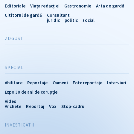
Editoriale
Viața redacției
Gastronomie
Arta de gardă
Cititorul de gardă
Consultant
juridic
politic
social
ZDGUST
SPECIAL
Abilitare
Reportaje
Oameni
Fotoreportaje
Interviuri
Expo 30 de ani de corupție
Video
Anchete
Reportaj
Vox
Stop-cadru
INVESTIGATII