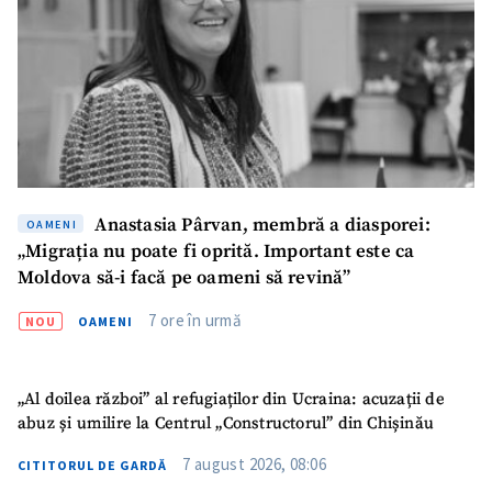
Titlu știre
+ Adaugă titlu
Fotografie
+ Încarcă imagine
Link media
+ Link media
Anastasia Pârvan, membră a diasporei:
OAMENI
Mesajul știrei
+ Mesajul știrei
„Migrația nu poate fi oprită. Important este ca
Moldova să-i facă pe oameni să revină”
7 ore în urmă
NOU
OAMENI
CONTACT SURSĂ
Sursă anonimă
„Al doilea război” al refugiaților din Ucraina: acuzații de
Nume
+ Numele meu
abuz și umilire la Centrul „Constructorul” din Chișinău
7 august 2026, 08:06
CITITORUL DE GARDĂ
Email
+ Emailul meu