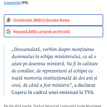
transmite
IPN.
Urmărește
ZdG
în Google News
Adaugă
ZdG
ca sursă preferată
„Deocamdată, vorbim despre menținerea
dumnealui în echipa ministerului, ca să o
ajute pe doamna ministră. Va fi în calitate
de consilier, de reprezentant al echipei cu
toată memoria instituțională de doi ani și
ceva, de când a fost ministru”
, a declarat
Coșeru în cadrul unei emisiuni la TV8.
Pe de altă parte, fostul deputat comunist Iurie Muntean,