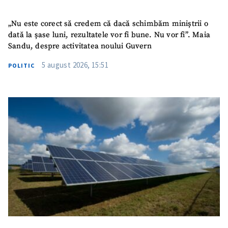
Telefon
+ Telefon personal
„Nu este corect să credem că dacă schimbăm miniștrii o
dată la șase luni, rezultatele vor fi bune. Nu vor fi”. Maia
Am citit și sunt de
Sandu, despre activitatea noului Guvern
acord cu
politica de
confidențialitate
.
5 august 2026, 15:51
POLITIC
TRIMITE ȘTIREA