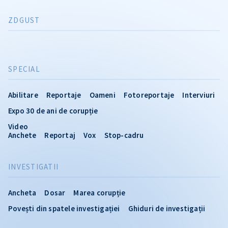
ZDGUST
SPECIAL
Abilitare
Reportaje
Oameni
Fotoreportaje
Interviuri
Expo 30 de ani de corupție
Video
Anchete
Reportaj
Vox
Stop-cadru
INVESTIGATII
Ancheta
Dosar
Marea corupție
Povești din spatele investigației
Ghiduri de investigații