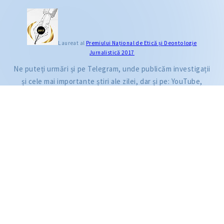
CITEȘTE
Laureat al
Premiului Naţional de Etică și Deontologie
Jurnalistică 2017
Citește articolul
Ne puteți urmări și pe Telegram, unde publicăm investigații
și cele mai importante știri ale zilei, dar și pe: YouTube,
Facebook, Instagram și TikTok.
ZdG este membru al rețelei globale a jurnaliștilor de investigație (GIJN).