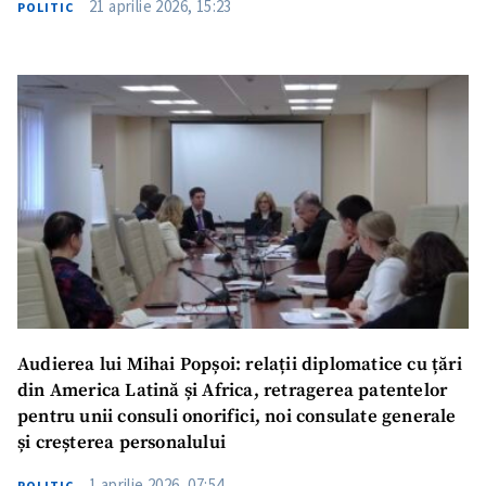
21 aprilie 2026, 15:23
POLITIC
Trimite o informație
Despre ZdG
in English
на русском
Audierea lui Mihai Popșoi: relații diplomatice cu țări
din America Latină și Africa, retragerea patentelor
pentru unii consuli onorifici, noi consulate generale
și creșterea personalului
1 aprilie 2026, 07:54
POLITIC