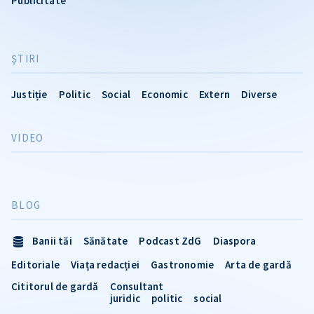
Publicitate
ŞTIRI
Justiție
Politic
Social
Economic
Extern
Diverse
VIDEO
BLOG
Banii tăi
Sănătate
Podcast ZdG
Diaspora
Editoriale
Viața redacției
Gastronomie
Arta de gardă
Cititorul de gardă
Consultant
juridic
politic
social