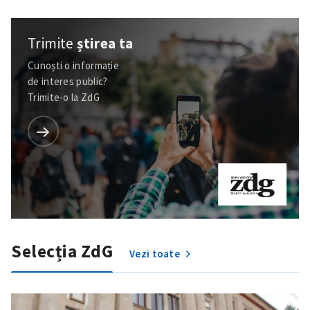
Trimite
știrea ta
Cunoști o informație
de interes public?
Trimite-o la ZdG
Selecția ZdG
Vezi toate