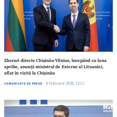
ȘTIREA MEA
Titlu știre
+ Adaugă titlu
Fotografie
+ Încarcă imagine
Link media
+ Link media
Zboruri directe Chișinău-Vilnius, începând cu luna
aprilie, anunță ministrul de Externe al Lituaniei,
aflat în vizită la Chișinău
Mesajul știrei
+ Mesajul știrei
6 februarie 2026, 12:12
COMUNICATE DE PRESĂ
CONTACT SURSĂ
Sursă anonimă
Nume
+ Numele meu