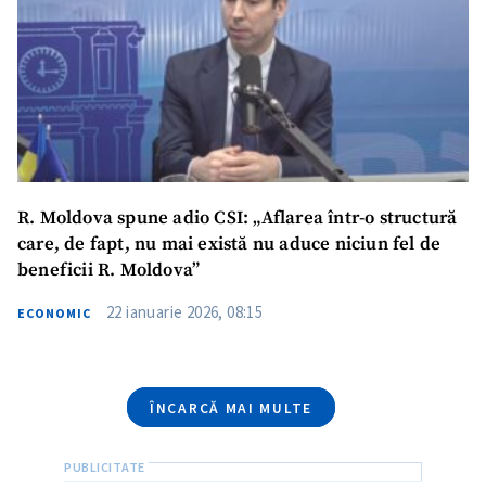
Email
+ Emailul meu
Telefon
+ Telefon personal
Am citit și sunt de
acord cu
politica de
confidențialitate
.
R. Moldova spune adio CSI: „Aflarea într-o structură
care, de fapt, nu mai există nu aduce niciun fel de
TRIMITE ȘTIREA
beneficii R. Moldova”
22 ianuarie 2026, 08:15
ECONOMIC
ÎNCARCĂ MAI MULTE