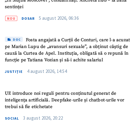
„În Slujba Moscovei”, condamnați. Ancheta ZdG – la baza
sentinței
5 august 2026, 06:36
NOU
DOSAR
Fosta angajată a Curții de Conturi, care l-a acuzat
DOC
pe Marian Lupu de „avansuri sexuale”, a obținut câștig de
cauză la Curtea de Apel. Instituția, obligată să o repună în
funcție pe Tatiana Vozian și să-i achite salariul
4 august 2026, 14:54
JUSTIȚIE
UE introduce noi reguli pentru conținutul generat de
inteligența artificială. Deepfake-urile și chatbot-urile vor
trebui să fie etichetate
3 august 2026, 20:22
SOCIAL