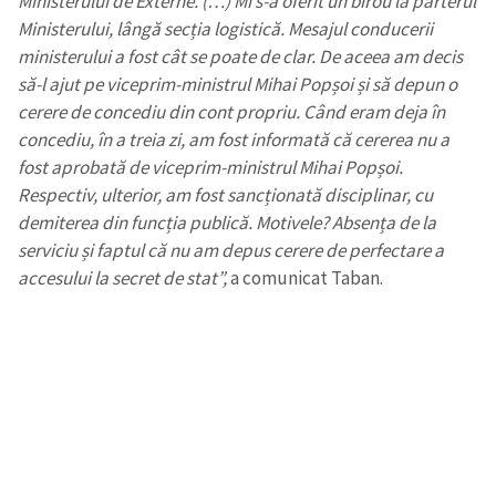
Ministerului de Externe. (…) Mi s-a oferit un birou la parterul
Ministerului, lângă secția logistică. Mesajul conducerii
ministerului a fost cât se poate de clar. De aceea am decis
să-l ajut pe viceprim-ministrul Mihai Popșoi și să depun o
cerere de concediu din cont propriu. Când eram deja în
concediu, în a treia zi, am fost informată că cererea nu a
fost aprobată de viceprim-ministrul Mihai Popșoi.
Respectiv, ulterior, am fost sancționată disciplinar, cu
demiterea din funcția publică. Motivele? Absența de la
serviciu și faptul că nu am depus cerere de perfectare a
accesului la secret de stat”,
a comunicat Taban.