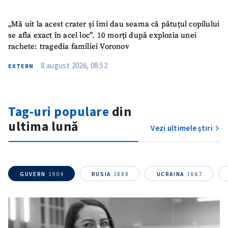
„Mă uit la acest crater și îmi dau seama că pătuțul copilului
se afla exact în acel loc”. 10 morți după explozia unei
rachete: tragedia familiei Voronov
8 august 2026, 08:52
EXTERN
SUSȚINE
Tag-uri populare
din
ultima lună
Vezi ultimele știri
GUVERN
1904
RUSIA
1888
UCRAINA
1667