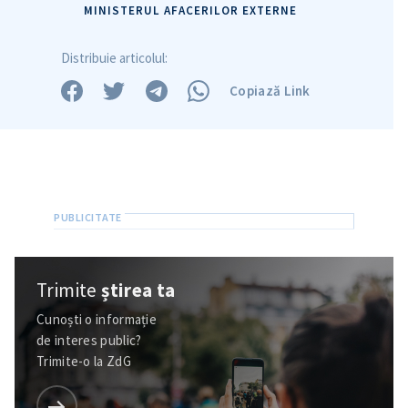
MINISTERUL AFACERILOR EXTERNE
Distribuie articolul:
Copiază Link
ȘTIREA MEA
Titlu știre
+ Adaugă titlu
Fotografie
+ Încarcă imagine
Trimite
știrea ta
Cunoști o informație
Link media
+ Link media
de interes public?
Trimite-o la ZdG