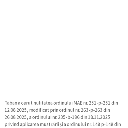
Trimite o informație
Despre ZdG
in English
на русском
Taban a cerut nulitatea ordinului MAE nr. 251-p-251 din
12.08.2025, modificat prin ordinul nr. 263-p-263 din
26.08.2025, a ordinului nr. 235-b-196 din 18.11.2025
privind aplicarea mustrării și a ordinului nr. 148 p-148 din