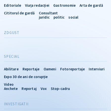
Editoriale
Viața redacției
Gastronomie
Arta de gardă
Cititorul de gardă
Consultant
juridic
politic
social
ZDGUST
SPECIAL
Abilitare
Reportaje
Oameni
Fotoreportaje
Interviuri
Expo 30 de ani de corupție
Video
Anchete
Reportaj
Vox
Stop-cadru
INVESTIGATII