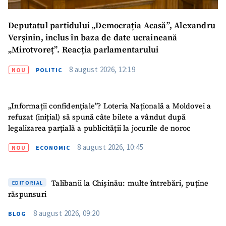
Deputatul partidului „Democrația Acasă”, Alexandru
Verșinin, inclus în baza de date ucraineană
„Mirotvoreț”. Reacția parlamentarului
8 august 2026, 12:19
NOU
POLITIC
„Informații confidențiale”? Loteria Națională a Moldovei a
refuzat (inițial) să spună câte bilete a vândut după
legalizarea parțială a publicității la jocurile de noroc
8 august 2026, 10:45
NOU
ECONOMIC
Talibanii la Chișinău: multe întrebări, puține
EDITORIAL
răspunsuri
8 august 2026, 09:20
BLOG