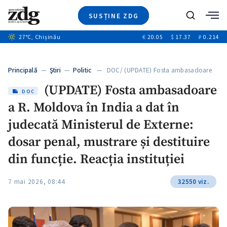
SUSȚINE ZDG
Caută
27
°C
, Chișinău
€
20.05
$
17.37
₽
0.214
Ştiri
+8
+3
Investigatii
Banii tăi
+2
Principală
—
Ştiri
—
Politic
— DOC/ (UPDATE) Fosta ambasadoare
Video
a…
(UPDATE) Fosta ambasadoare
Special
DOC
a R. Moldova în India a dat în
Blog
ZdGust
judecată Ministerul de Externe:
dosar penal, mustrare și destituire
din funcție. Reacția instituției
7 mai 2026, 08:44
32550 viz.