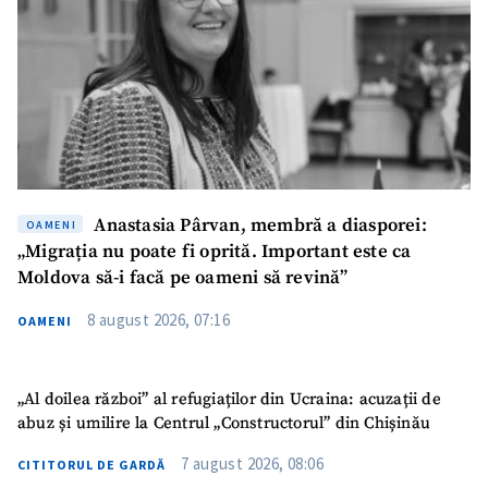
Anastasia Pârvan, membră a diasporei:
OAMENI
„Migrația nu poate fi oprită. Important este ca
Moldova să-i facă pe oameni să revină”
8 august 2026, 07:16
OAMENI
„Al doilea război” al refugiaților din Ucraina: acuzații de
abuz și umilire la Centrul „Constructorul” din Chișinău
7 august 2026, 08:06
CITITORUL DE GARDĂ