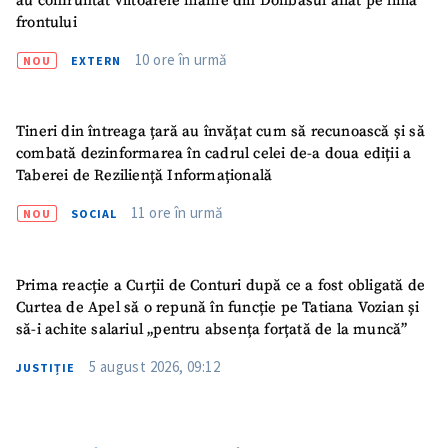
au confruntat viitoarele mame din Donbasul aflat pe linia
frontului
10 ore în urmă
NOU
EXTERN
Tineri din întreaga țară au învățat cum să recunoască și să
combată dezinformarea în cadrul celei de-a doua ediții a
Taberei de Reziliență Informațională
11 ore în urmă
NOU
SOCIAL
Prima reacție a Curții de Conturi după ce a fost obligată de
Curtea de Apel să o repună în funcție pe Tatiana Vozian și
să-i achite salariul „pentru absența forțată de la muncă”
5 august 2026, 09:12
JUSTIȚIE