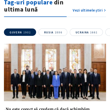
Tag-uri populare
din
ultima lună
Vezi ultimele știri
GUVERN
1902
RUSIA
1886
UCRAINA
1661
„Nu este corect să credem că dacă schimbăm