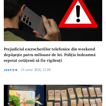
ȘTIREA MEA
Titlu știre
+ Adaugă titlu
Fotografie
+ Încarcă imagine
Link media
+ Link media
Prejudiciul escrocheriilor telefonice din weekend
depășește patru milioane de lei. Poliția îndeamnă
repetat cetățenii să fie vigilenți
Mesajul știrei
+ Mesajul știrei
15 iunie 2026, 13:08
JUSTIȚIE
CONTACT SURSĂ
Sursă anonimă
Nume
+ Numele meu