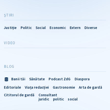
ŞTIRI
Justiție
Politic
Social
Economic
Extern
Diverse
VIDEO
BLOG
Banii tăi
Sănătate
Podcast ZdG
Diaspora
Editoriale
Viața redacției
Gastronomie
Arta de gardă
Cititorul de gardă
Consultant
juridic
politic
social