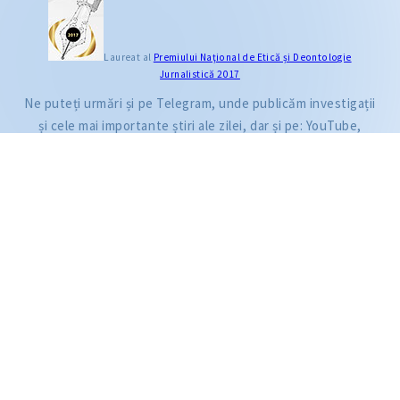
CITEȘTE
Laureat al
Premiului Naţional de Etică și Deontologie
Jurnalistică 2017
Citește articolul
Ne puteți urmări și pe Telegram, unde publicăm investigații
și cele mai importante știri ale zilei, dar și pe: YouTube,
Facebook, Instagram și TikTok.
ZdG este membru al rețelei globale a jurnaliștilor de investigație (GIJN).
2004—2026 © Ziarul de Gardă.