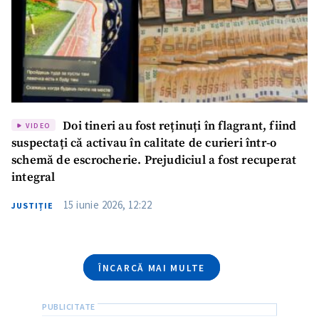
Email
+ Emailul meu
Telefon
+ Telefon personal
Am citit și sunt de
acord cu
politica de
Doi tineri au fost reținuți în flagrant, fiind
confidențialitate
.
VIDEO
suspectați că activau în calitate de curieri într-o
TRIMITE ȘTIREA
schemă de escrocherie. Prejudiciul a fost recuperat
integral
15 iunie 2026, 12:22
JUSTIȚIE
ÎNCARCĂ MAI MULTE