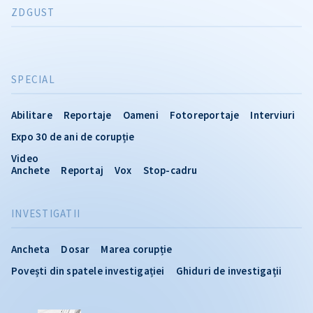
ZDGUST
SPECIAL
Abilitare
Reportaje
Oameni
Fotoreportaje
Interviuri
Expo 30 de ani de corupție
Video
Anchete
Reportaj
Vox
Stop-cadru
INVESTIGATII
Ancheta
Dosar
Marea corupție
Povești din spatele investigației
Ghiduri de investigații