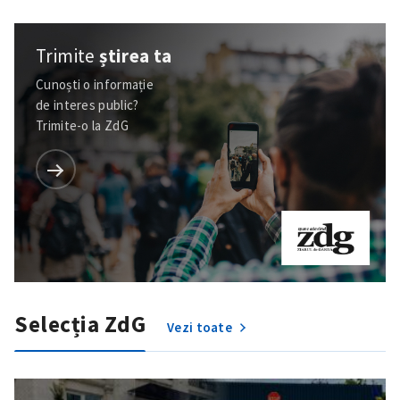
Trimite
știrea ta
Cunoști o informație
de interes public?
Trimite-o la ZdG
Selecția ZdG
Vezi toate