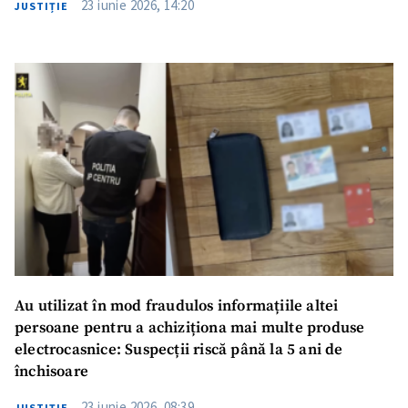
23 iunie 2026, 14:20
JUSTIȚIE
Trimite o informație
Despre ZdG
in English
на русском
Au utilizat în mod fraudulos informațiile altei
persoane pentru a achiziționa mai multe produse
electrocasnice: Suspecții riscă până la 5 ani de
închisoare
23 iunie 2026, 08:39
JUSTIȚIE