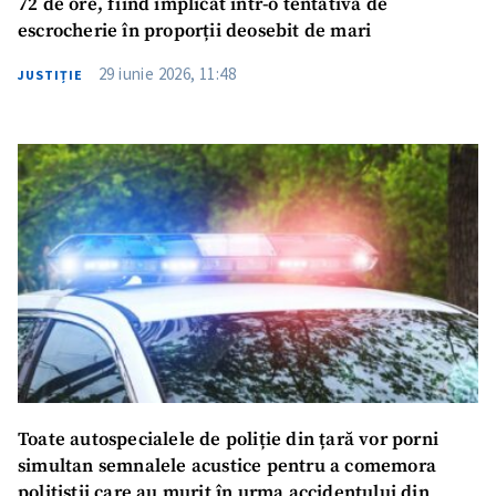
72 de ore, fiind implicat într-o tentativă de
escrocherie în proporții deosebit de mari
29 iunie 2026, 11:48
JUSTIȚIE
Toate autospecialele de poliție din țară vor porni
simultan semnalele acustice pentru a comemora
polițiștii care au murit în urma accidentului din