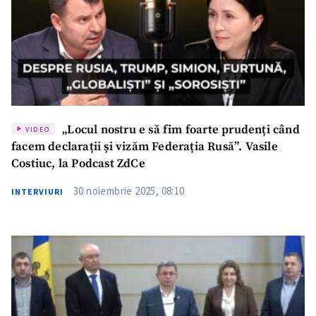
Fotografie
+ Încarcă imagine
Link media
+ Link media
„Locul nostru e să fim foarte prudenți când
VIDEO
facem declarații și vizăm Federația Rusă”. Vasile
Mesajul știrei
+ Mesajul știrei
Costiuc, la Podcast ZdCe
30 noiembrie 2025, 08:10
INTERVIURI
CONTACT SURSĂ
Sursă anonimă
Nume
+ Numele meu
Email
+ Emailul meu