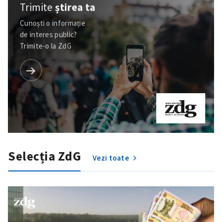
Trimite
știrea ta
Cunoști o informație
de interes public?
Trimite-o la ZdG
Selecția ZdG
Vezi toate