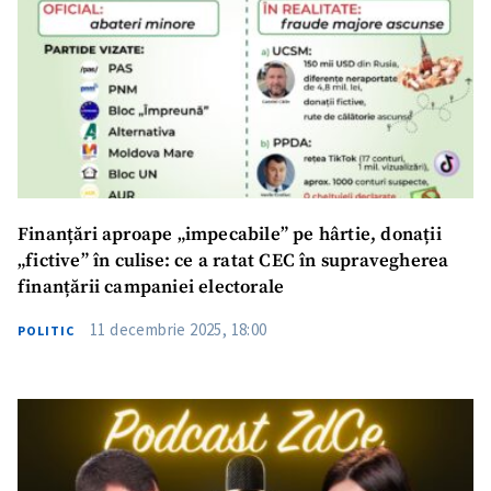
Finanțări aproape „impecabile” pe hârtie, donații
„fictive” în culise: ce a ratat CEC în supravegherea
finanțării campaniei electorale
11 decembrie 2025, 18:00
POLITIC
ȘTIREA MEA
Titlu știre
+ Adaugă titlu