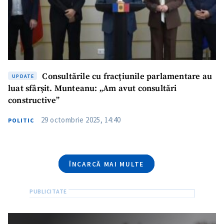
Telefon
+ Telefon personal
Am citit și sunt de
acord cu
politica de
confidențialitate
.
Consultările cu fracțiunile parlamentare au
TRIMITE ȘTIREA
UPDATE
luat sfârșit. Munteanu: „Am avut consultări
constructive”
29 octombrie 2025, 14:40
POLITIC
ÎNCARCĂ MAI MULTE