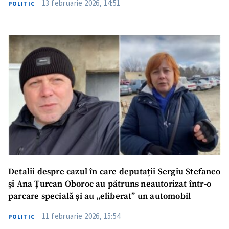
13 februarie 2026, 14:51
POLITIC
Trimite o informație
Despre ZdG
in English
на русском
Detalii despre cazul în care deputații Sergiu Stefanco
și Ana Țurcan Oboroc au pătruns neautorizat într-o
parcare specială și au „eliberat” un automobil
11 februarie 2026, 15:54
POLITIC