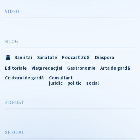
VIDEO
BLOG
Banii tăi
Sănătate
Podcast ZdG
Diaspora
Editoriale
Viața redacției
Gastronomie
Arta de gardă
Cititorul de gardă
Consultant
juridic
politic
social
ZDGUST
SPECIAL