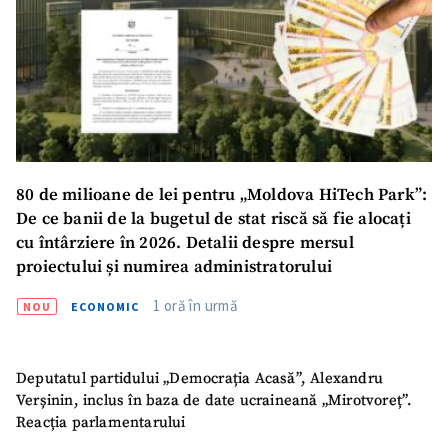
SUSȚINE
80 de milioane de lei pentru „Moldova HiTech Park”:
De ce banii de la bugetul de stat riscă să fie alocați
cu întârziere în 2026. Detalii despre mersul
proiectului și numirea administratorului
1 oră în urmă
NOU
ECONOMIC
Deputatul partidului „Democrația Acasă”, Alexandru
Verșinin, inclus în baza de date ucraineană „Mirotvoreț”.
Reacția parlamentarului