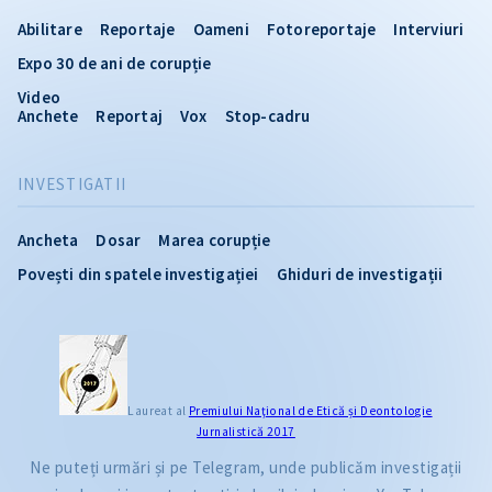
Abilitare
Reportaje
Oameni
Fotoreportaje
Interviuri
Expo 30 de ani de corupție
Video
Anchete
Reportaj
Vox
Stop-cadru
INVESTIGATII
Ancheta
Dosar
Marea corupție
Povești din spatele investigației
Ghiduri de investigații
CITEȘTE
Laureat al
Premiului Naţional de Etică și Deontologie
Jurnalistică 2017
Citește articolul
Ne puteți urmări și pe Telegram, unde publicăm investigații