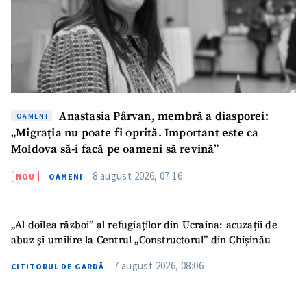
SUSȚINE
Anastasia Pârvan, membră a diasporei:
OAMENI
„Migrația nu poate fi oprită. Important este ca
Moldova să-i facă pe oameni să revină”
8 august 2026, 07:16
NOU
OAMENI
„Al doilea război” al refugiaților din Ucraina: acuzații de
abuz și umilire la Centrul „Constructorul” din Chișinău
7 august 2026, 08:06
CITITORUL DE GARDĂ