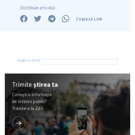
Distribuie articolul:
Copiază Link
Trimite
știrea ta
Cunoști o informație
de interes public?
Trimite-o la ZdG