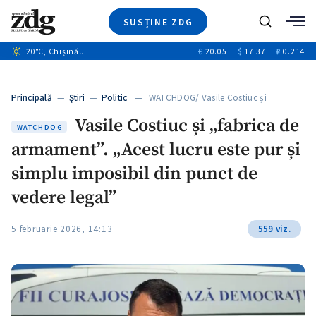
SUSȚINE ZDG
Caută
+2
20
°C
, Chișinău
€
20.05
$
17.37
₽
0.214
Ştiri
+6
+3
Investigatii
Banii tăi
+2
Principală
—
Ştiri
—
Politic
— WATCHDOG/ Vasile Costiuc și
Video
+1
„fabrica…
+1
Vasile Costiuc și „fabrica de
Special
WATCHDOG
armament”. „Acest lucru este pur și
Blog
+2
ZdGust
simplu imposibil din punct de
+1
vedere legal”
5 februarie 2026, 14:13
559 viz.