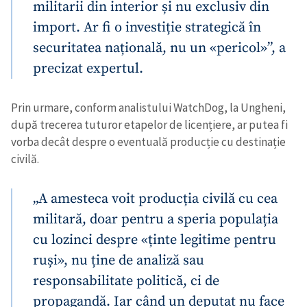
militarii din interior și nu exclusiv din
import. Ar fi o investiție strategică în
securitatea națională, nu un «pericol»”, a
precizat expertul.
Prin urmare, conform analistului WatchDog, la Ungheni,
după trecerea tuturor etapelor de licențiere, ar putea fi
vorba decât despre o eventuală producție cu destinație
civilă.
„A amesteca voit producția civilă cu cea
militară, doar pentru a speria populația
cu lozinci despre «ținte legitime pentru
ruși», nu ține de analiză sau
Trimite o informație
Despre ZdG
in English
на русском
responsabilitate politică, ci de
propagandă. Iar când un deputat nu face