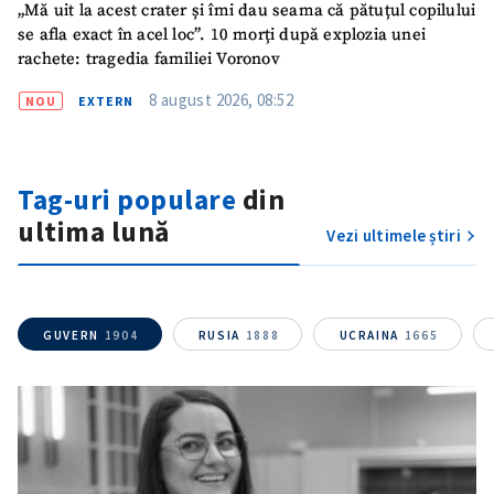
„Mă uit la acest crater și îmi dau seama că pătuțul copilului
se afla exact în acel loc”. 10 morți după explozia unei
rachete: tragedia familiei Voronov
8 august 2026, 08:52
NOU
EXTERN
Tag-uri populare
din
ultima lună
Vezi ultimele știri
GUVERN
1904
RUSIA
1888
UCRAINA
1665