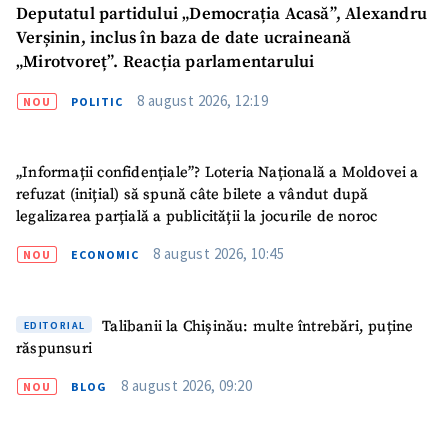
Deputatul partidului „Democrația Acasă”, Alexandru
Verșinin, inclus în baza de date ucraineană
CONTACT SURSĂ
„Mirotvoreț”. Reacția parlamentarului
Sursă anonimă
8 august 2026, 12:19
NOU
POLITIC
Nume
+ Numele meu
„Informații confidențiale”? Loteria Națională a Moldovei a
Email
+ Emailul meu
refuzat (inițial) să spună câte bilete a vândut după
legalizarea parțială a publicității la jocurile de noroc
Telefon
+ Telefon personal
8 august 2026, 10:45
NOU
ECONOMIC
Am citit și sunt de
acord cu
politica de
Talibanii la Chișinău: multe întrebări, puține
EDITORIAL
confidențialitate
.
răspunsuri
TRIMITE ȘTIREA
8 august 2026, 09:20
NOU
BLOG