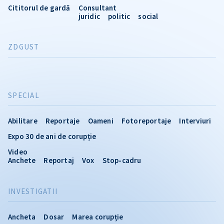
Cititorul de gardă
Consultant
juridic
politic
social
ZDGUST
SPECIAL
Abilitare
Reportaje
Oameni
Fotoreportaje
Interviuri
Expo 30 de ani de corupție
Video
Anchete
Reportaj
Vox
Stop-cadru
INVESTIGATII
Ancheta
Dosar
Marea corupție