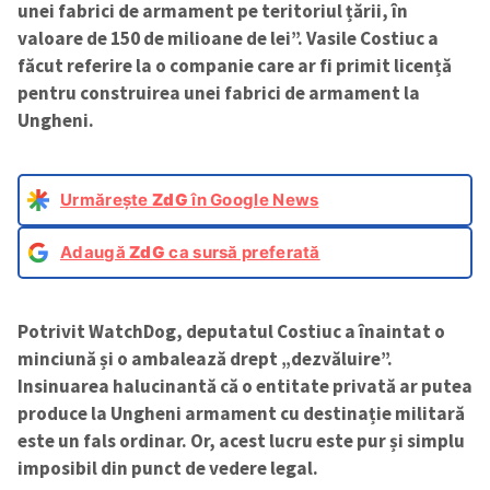
unei fabrici de armament pe teritoriul țării, în
valoare de 150 de milioane de lei”. Vasile Costiuc a
făcut referire la o companie care ar fi primit licență
pentru construirea unei fabrici de armament la
Ungheni.
Urmărește
ZdG
în Google News
Adaugă
ZdG
ca sursă preferată
Potrivit WatchDog, deputatul Costiuc a înaintat o
minciună și o ambalează drept „dezvăluire”.
Insinuarea halucinantă că o entitate privată ar putea
produce la Ungheni armament cu destinație militară
este un fals ordinar. Or, acest lucru este pur și simplu
imposibil din punct de vedere legal.