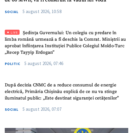
de 60 MWh, va fi construit la Vadul lui Vodă
5 august 2026, 10:58
SOCIAL
Ședința Guvernului: Un colegiu cu predare în
LIVE
limba română urmează a fi deschis la Comrat. Miniștrii au
aprobat înființarea Instituției Publice Colegiul Moldo-Turc
„Recep Tayyip Erdogan”
5 august 2026, 07:46
POLITIC
După decizia CNMC de a reduce consumul de energie
electrică, Primăria Chișinău explică de ce nu va stinge
iluminatul public: „Este destinat siguranței cetățenilor”
5 august 2026, 07:07
SOCIAL