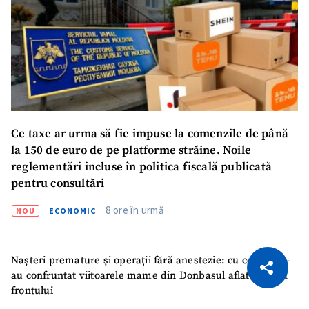
Ce taxe ar urma să fie impuse la comenzile de până
la 150 de euro de pe platforme străine. Noile
reglementări incluse în politica fiscală publicată
pentru consultări
8 ore în urmă
NOU
ECONOMIC
CITEȘTE
Nașteri premature și operații fără anestezie: cu ce orori s-
au confruntat viitoarele mame din Donbasul aflat pe linia
Citește articolul
Copiază Link
frontului