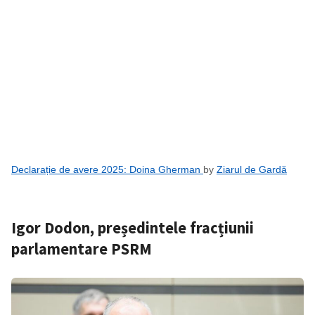
Declarație de avere 2025: Doina Gherman
by
Ziarul de Gardă
Igor Dodon, președintele fracțiunii
parlamentare PSRM
Trimite o informație
Despre ZdG
in English
на русском