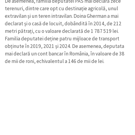
De asemenea, familia deputatei PAS mai declară zece
terenuri, dintre care opt cu destinație agricolă, unul
extravilan și un teren intravilan. Doina Gherman a mai
declarat și o casă de locuit, dobândită în 2014, de 212
metri pătrați, cu o valoare declarată de 1 787 519 lei.
Familia deputatei deține patru mijloace de transport
obținute în 2019, 2021 și 2024. De asemenea, deputata
mai declară un cont bancar în România, în valoare de 38
de mii de roni, echivalentul a 146 de mii de lei.