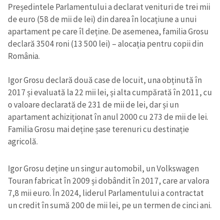
Președintele Parlamentului a declarat venituri de trei mii
de euro (58 de mii de lei) din darea în locațiune a unui
apartament pe care îl deține. De asemenea, familia Grosu
declară 3504 roni (13 500 lei) – alocația pentru copii din
România.
Igor Grosu declară două case de locuit, una obținută în
2017 și evaluată la 22 mii lei, și alta cumpărată în 2011, cu
o valoare declarată de 231 de mii de lei, dar și un
apartament achiziționat în anul 2000 cu 273 de mii de lei.
Familia Grosu mai deține șase terenuri cu destinație
agricolă.
Igor Grosu deține un singur automobil, un Volkswagen
Touran fabricat în 2009 și dobândit în 2017, care ar valora
7,8 mii euro. În 2024, liderul Parlamentului a contractat
un credit în sumă 200 de mii lei, pe un termen de cinci ani.