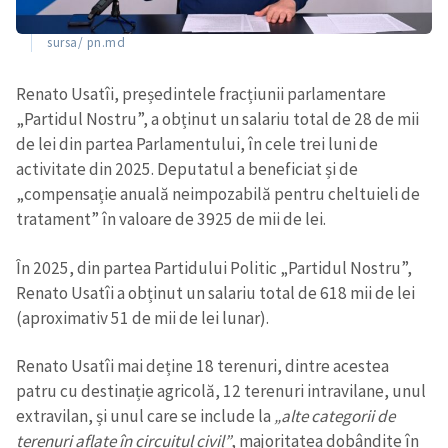
sursa/ pn.md
Renato Usatîi, președintele fracțiunii parlamentare
„Partidul Nostru”, a obținut un salariu total de 28 de mii
de lei din partea Parlamentului, în cele trei luni de
activitate din 2025. Deputatul a beneficiat și de
„compensație anuală neimpozabilă pentru cheltuieli de
tratament” în valoare de 3925 de mii de lei.
În 2025, din partea Partidului Politic „Partidul Nostru”,
Renato Usatîi a obținut un salariu total de 618 mii de lei
(aproximativ 51 de mii de lei lunar).
Renato Usatîi mai deține 18 terenuri, dintre acestea
patru cu destinație agricolă, 12 terenuri intravilane, unul
extravilan, și unul care se include la
„alte categorii de
terenuri aflate în circuitul civil”
, majoritatea dobândite în