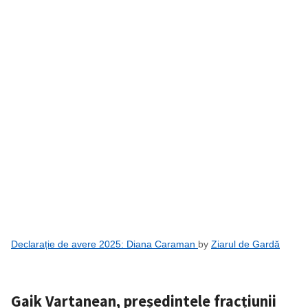
ȘTIREA MEA
Titlu știre
+ Adaugă titlu
Fotografie
+ Încarcă imagine
Link media
+ Link media
Declarație de avere 2025: Diana Caraman
by
Ziarul de Gardă
Mesajul știrei
+ Mesajul știrei
Gaik Vartanean, președintele fracțiunii