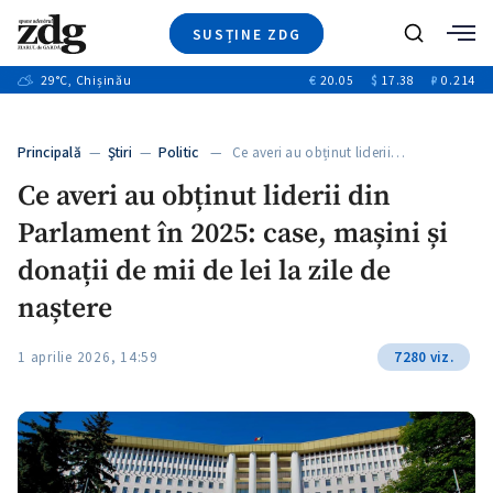
SUSȚINE ZDG
+4
Caută
+1
29
°C
, Chișinău
€
20.05
$
17.38
₽
0.214
Ştiri
+11
+8
Investigatii
Banii tăi
+4
Principală
—
Ştiri
—
Politic
— Ce averi au obținut liderii…
Video
Ce averi au obținut liderii din
Special
Parlament în 2025: case, mașini și
Blog
+1
ZdGust
donații de mii de lei la zile de
naștere
1 aprilie 2026, 14:59
7280 viz.