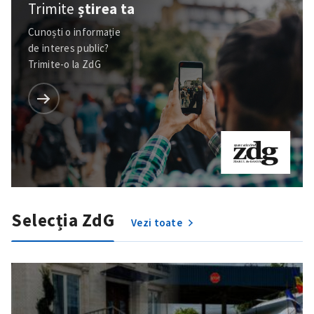
Trimite
știrea ta
Cunoști o informație
de interes public?
Trimite-o la ZdG
Selecția ZdG
Vezi toate