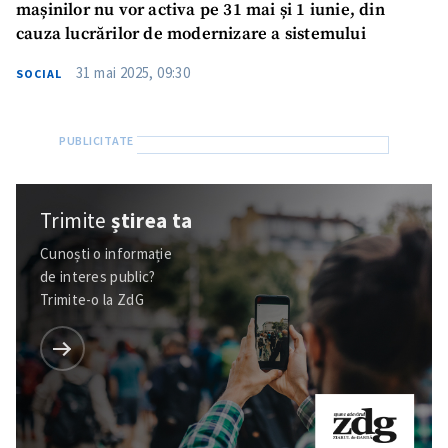
mașinilor nu vor activa pe 31 mai și 1 iunie, din
cauza lucrărilor de modernizare a sistemului
31 mai 2025, 09:30
SOCIAL
Trimite
știrea ta
Cunoști o informație
de interes public?
Trimite-o la ZdG
Trimite o informație
Despre ZdG
in English
на русском