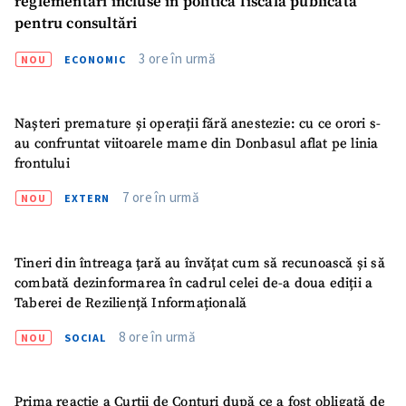
reglementări incluse în politica fiscală publicată
pentru consultări
3 ore în urmă
NOU
ECONOMIC
Nașteri premature și operații fără anestezie: cu ce orori s-
au confruntat viitoarele mame din Donbasul aflat pe linia
frontului
7 ore în urmă
NOU
EXTERN
Tineri din întreaga țară au învățat cum să recunoască și să
combată dezinformarea în cadrul celei de-a doua ediții a
Taberei de Reziliență Informațională
8 ore în urmă
NOU
SOCIAL
Prima reacție a Curții de Conturi după ce a fost obligată de