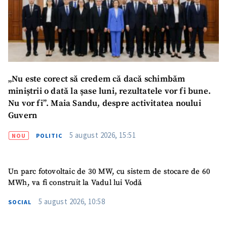
Mesajul știrei
+ Mesajul știrei
CONTACT SURSĂ
Sursă anonimă
„Nu este corect să credem că dacă schimbăm
Nume
+ Numele meu
miniștrii o dată la șase luni, rezultatele vor fi bune.
Nu vor fi”. Maia Sandu, despre activitatea noului
Guvern
Email
+ Emailul meu
5 august 2026, 15:51
NOU
POLITIC
Telefon
+ Telefon personal
Un parc fotovoltaic de 30 MW, cu sistem de stocare de 60
Am citit și sunt de
acord cu
politica de
MWh, va fi construit la Vadul lui Vodă
confidențialitate
.
5 august 2026, 10:58
SOCIAL
TRIMITE ȘTIREA