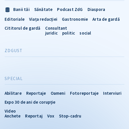
Banii tăi
Sănătate
Podcast ZdG
Diaspora
Editoriale
Viața redacției
Gastronomie
Arta de gardă
Cititorul de gardă
Consultant
juridic
politic
social
ZDGUST
SPECIAL
Abilitare
Reportaje
Oameni
Fotoreportaje
Interviuri
Expo 30 de ani de corupție
Video
Anchete
Reportaj
Vox
Stop-cadru