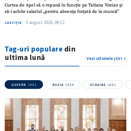
Curtea de Apel să o repună în funcție pe Tatiana Vozian și
să-i achite salariul „pentru absența forțată de la muncă”
5 august 2026, 09:12
JUSTIȚIE
Tag-uri populare
din
ultima lună
Vezi ultimele știri
ȘTIREA MEA
Titlu știre
+ Adaugă titlu
GUVERN
1902
RUSIA
1886
UCRAINA
1661
Fotografie
+ Încarcă imagine
Link media
+ Link media