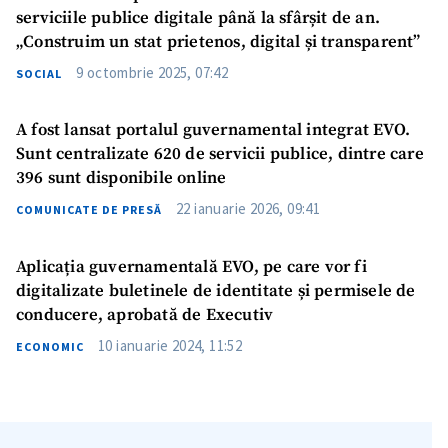
serviciile publice digitale până la sfârșit de an.
„Construim un stat prietenos, digital și transparent”
9 octombrie 2025, 07:42
SOCIAL
A fost lansat portalul guvernamental integrat EVO.
Trimite o informație
Despre ZdG
Sunt centralizate 620 de servicii publice, dintre care
in English
на русском
396 sunt disponibile online
22 ianuarie 2026, 09:41
COMUNICATE DE PRESĂ
Aplicația guvernamentală EVO, pe care vor fi
digitalizate buletinele de identitate și permisele de
conducere, aprobată de Executiv
10 ianuarie 2024, 11:52
ECONOMIC