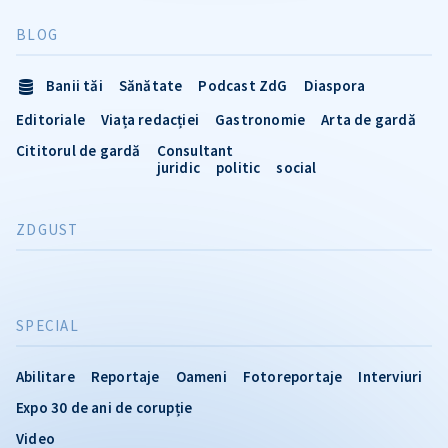
BLOG
Banii tăi
Sănătate
Podcast ZdG
Diaspora
Editoriale
Viața redacției
Gastronomie
Arta de gardă
Cititorul de gardă
Consultant
juridic
politic
social
ZDGUST
SPECIAL
Abilitare
Reportaje
Oameni
Fotoreportaje
Interviuri
Expo 30 de ani de corupție
Video