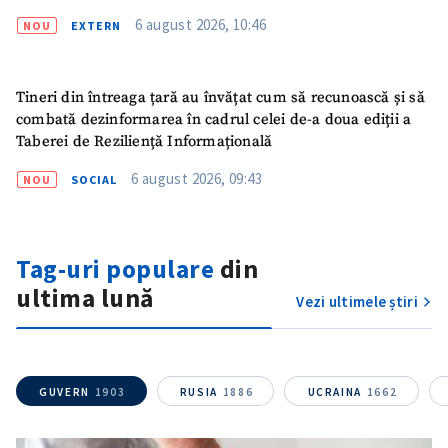
6 august 2026, 10:46
NOU
EXTERN
Mesajul știrei
+ Mesajul știrei
Tineri din întreaga țară au învățat cum să recunoască și să
combată dezinformarea în cadrul celei de-a doua ediții a
CONTACT SURSĂ
Taberei de Reziliență Informațională
Sursă anonimă
6 august 2026, 09:43
NOU
SOCIAL
Nume
+ Numele meu
Email
+ Emailul meu
Tag-uri populare
din
ultima lună
Vezi ultimele știri
Telefon
+ Telefon personal
Am citit și sunt de
acord cu
politica de
GUVERN
1903
RUSIA
1886
UCRAINA
1662
confidențialitate
.
TRIMITE ȘTIREA