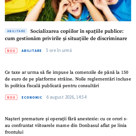
Socializarea copiilor în spațiile publice:
ABILITARE
cum gestionăm privirile și situațiile de discriminare
5 ore în urmă
NOU
ABILITARE
Ce taxe ar urma să fie impuse la comenzile de până la 150
ȘTIREA MEA
de euro de pe platforme străine. Noile reglementări incluse
în politica fiscală publicată pentru consultări
Titlu știre
+ Adaugă titlu
6 august 2026, 14:54
NOU
ECONOMIC
Fotografie
+ Încarcă imagine
Nașteri premature și operații fără anestezie: cu ce orori s-
Link media
+ Link media
au confruntat viitoarele mame din Donbasul aflat pe linia
frontului