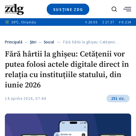
SUSȚINE ZDG
+2
Caută
36
°C
, Chișinău
€
20.05
$
17.37
₽
0.214
Ştiri
+13
+9
Investigatii
Banii tăi
+1
+3
Principală
—
Ştiri
—
Social
— Fără hârtii la ghișeu: Cetățenii…
Video
Fără hârtii la ghișeu: Cetățenii vor
Special
putea folosi actele digitale direct în
Blog
ZdGust
relația cu instituțiile statului, din
iunie 2026
+1
14 aprilie 2026, 07:44
291 viz.