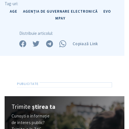
Tag-uri:
AGE
AGENȚIA DE GUVERNARE ELECTRONICĂ
EVO
MPAY
Distribuie articolul:
Copiază Link
Trimite
știrea ta
Cunoști o informație
de interes public?