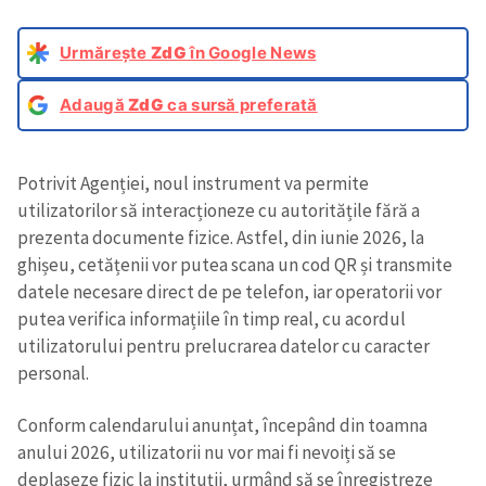
Urmărește
ZdG
în Google News
Adaugă
ZdG
ca sursă preferată
Potrivit Agenției, noul instrument va permite
utilizatorilor să interacționeze cu autoritățile fără a
prezenta documente fizice. Astfel, din iunie 2026, la
ghișeu, cetățenii vor putea scana un cod QR și transmite
datele necesare direct de pe telefon, iar operatorii vor
putea verifica informațiile în timp real, cu acordul
utilizatorului pentru prelucrarea datelor cu caracter
personal.
Conform calendarului anunțat, începând din toamna
anului 2026, utilizatorii nu vor mai fi nevoiți să se
deplaseze fizic la instituții, urmând să se înregistreze