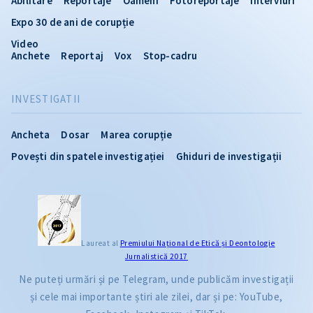
Abilitare
Reportaje
Oameni
Fotoreportaje
Interviuri
Expo 30 de ani de corupție
Video
Anchete
Reportaj
Vox
Stop-cadru
INVESTIGATII
Ancheta
Dosar
Marea corupție
Povești din spatele investigației
Ghiduri de investigații
Laureat al
Premiului Naţional de Etică și Deontologie
Jurnalistică 2017
Ne puteți urmări și pe Telegram, unde publicăm investigații
și cele mai importante știri ale zilei, dar și pe: YouTube,