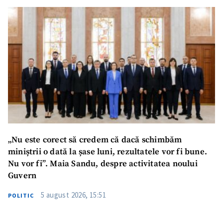
Mesajul știrei
+ Mesajul știrei
CONTACT SURSĂ
Sursă anonimă
Nume
+ Numele meu
„Nu este corect să credem că dacă schimbăm
Email
+ Emailul meu
miniștrii o dată la șase luni, rezultatele vor fi bune.
Nu vor fi”. Maia Sandu, despre activitatea noului
Telefon
+ Telefon personal
Guvern
5 august 2026, 15:51
POLITIC
Am citit și sunt de
acord cu
politica de
confidențialitate
.