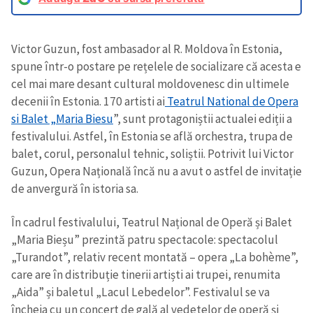
Victor Guzun, fost ambasador al R. Moldova în Estonia,
spune într-o postare pe rețelele de socializare că acesta e
cel mai mare desant cultural moldovenesc din ultimele
decenii în Estonia. 170 artisti ai
Teatrul National de Opera
si Balet „Maria Biesu
”, sunt protagoniștii actualei ediții a
festivalului. Astfel, în Estonia se află orchestra, trupa de
balet, corul, personalul tehnic, soliștii. Potrivit lui Victor
Guzun, Opera Națională încă nu a avut o astfel de invitație
de anvergură în istoria sa.
În cadrul festivalului, Teatrul Național de Operă și Balet
„Maria Bieșu” prezintă patru spectacole: spectacolul
„Turandot”, relativ recent montată – opera „La bohème”,
care are în distribuție tinerii artiști ai trupei, renumita
„Aida” și baletul „Lacul Lebedelor”. Festivalul se va
încheia cu un concert de gală al vedetelor de operă și