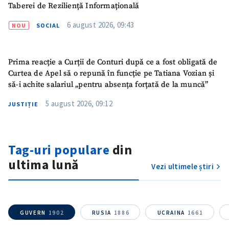
Taberei de Reziliență Informațională
6 august 2026, 09:43
NOU
SOCIAL
Prima reacție a Curții de Conturi după ce a fost obligată de
Curtea de Apel să o repună în funcție pe Tatiana Vozian și
să-i achite salariul „pentru absența forțată de la muncă”
5 august 2026, 09:12
JUSTIȚIE
ȘTIREA MEA
Tag-uri populare
din
ultima lună
Vezi ultimele știri
Titlu știre
+ Adaugă titlu
Fotografie
+ Încarcă imagine
GUVERN
1902
RUSIA
1886
UCRAINA
1661
Link media
+ Link media