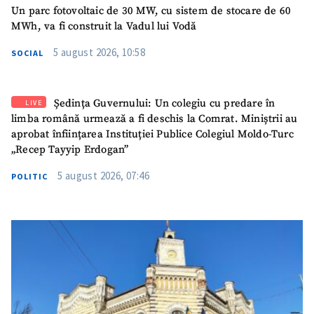
Un parc fotovoltaic de 30 MW, cu sistem de stocare de 60
TRIMITE ȘTIREA
MWh, va fi construit la Vadul lui Vodă
5 august 2026, 10:58
SOCIAL
Ședința Guvernului: Un colegiu cu predare în
LIVE
limba română urmează a fi deschis la Comrat. Miniștrii au
aprobat înființarea Instituției Publice Colegiul Moldo-Turc
„Recep Tayyip Erdogan”
5 august 2026, 07:46
POLITIC