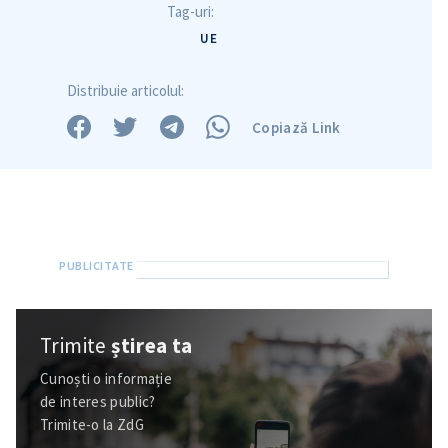
Tag-uri:
UE
Distribuie articolul:
Copiază Link
Trimite
știrea ta
Trimite o informație
Despre ZdG
in English
на русском
Cunoști o informație
de interes public?
Trimite-o la ZdG