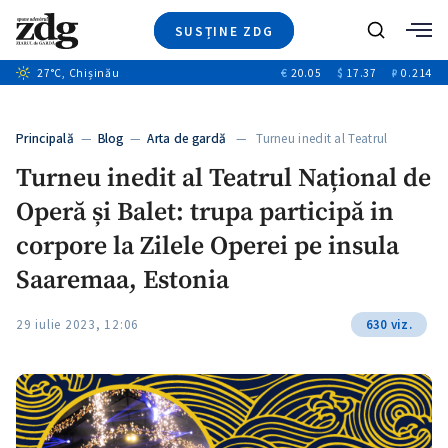
SUSȚINE ZDG
+4
Caută
+1
27
°C
, Chișinău
€
20.05
$
17.37
₽
0.214
Ştiri
+12
+11
Investigatii
Banii tăi
+4
Principală
—
Blog
—
Arta de gardă
— Turneu inedit al Teatrul
Video
Național…
Turneu inedit al Teatrul Național de
Special
Operă și Balet: trupa participă in
Blog
+1
ZdGust
corpore la Zilele Operei pe insula
Saaremaa, Estonia
29 iulie 2023, 12:06
630 viz.