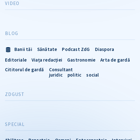
VIDEO
BLOG
Banii tăi
Sănătate
Podcast ZdG
Diaspora
Editoriale
Viața redacției
Gastronomie
Arta de gardă
Cititorul de gardă
Consultant
juridic
politic
social
ZDGUST
SPECIAL