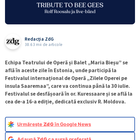
Redacția ZdG
38.63 mii de articole
Echipa Teatrului de Operă și Balet „Maria Bieșu” se
află în aceste zile în Estonia, unde participă la
Festivalul internațional de Operă „Zilele Operei pe
insula Saaremaa”, care va continua până la 30 iulie.
Festivalul se desfășoară în or. Kuressaare și se află la
cea de-a 16-a ediție, dedicată exclusiv R. Moldova.
Urmărește
ZdG
în Google News
Adaugă
ZdG
ca sursă preferată