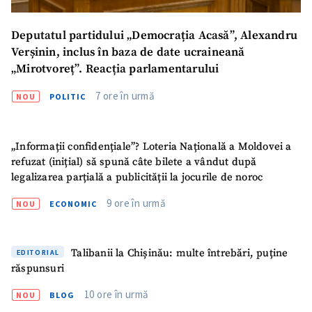
Deputatul partidului „Democrația Acasă”, Alexandru
Verșinin, inclus în baza de date ucraineană
„Mirotvoreț”. Reacția parlamentarului
7 ore în urmă
NOU
POLITIC
„Informații confidențiale”? Loteria Națională a Moldovei a
refuzat (inițial) să spună câte bilete a vândut după
legalizarea parțială a publicității la jocurile de noroc
9 ore în urmă
NOU
ECONOMIC
Talibanii la Chișinău: multe întrebări, puține
EDITORIAL
răspunsuri
10 ore în urmă
NOU
BLOG