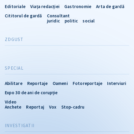
Editoriale
Viața redacției
Gastronomie
Arta de gardă
Cititorul de gardă
Consultant
juridic
politic
social
ZDGUST
SPECIAL
Abilitare
Reportaje
Oameni
Fotoreportaje
Interviuri
Expo 30 de ani de corupție
Video
Anchete
Reportaj
Vox
Stop-cadru
INVESTIGATII