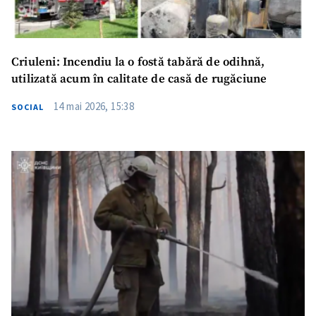
Link media
+ Link media
Criuleni: Incendiu la o fostă tabără de odihnă,
Mesajul știrei
+ Mesajul știrei
utilizată acum în calitate de casă de rugăciune
14 mai 2026, 15:38
SOCIAL
CONTACT SURSĂ
Sursă anonimă
Nume
+ Numele meu
Email
+ Emailul meu
Telefon
+ Telefon personal
Am citit și sunt de
acord cu
politica de