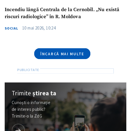
confidențialitate
.
Incendiu lângă Centrala de la Cernobîl. „Nu există
TRIMITE ȘTIREA
riscuri radiologice” în R. Moldova
10 mai 2026, 10:24
SOCIAL
ÎNCARCĂ MAI MULTE
Trimite
știrea ta
Cunoști o informație
de interes public?
Trimite-o la ZdG