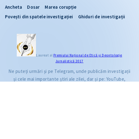
Ancheta
Dosar
Marea corupție
Povești din spatele investigației
Ghiduri de investigații
CITEȘTE
Laureat al
Premiului Naţional de Etică și Deontologie
Jurnalistică 2017
Citește articolul
Ne puteți urmări și pe Telegram, unde publicăm investigații
și cele mai importante știri ale zilei, dar și pe: YouTube,
Facebook, Instagram și TikTok.