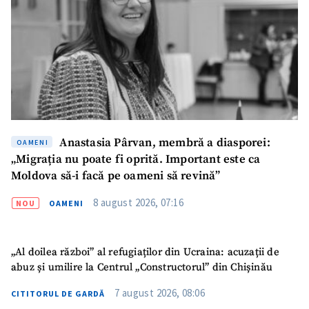
Anastasia Pârvan, membră a diasporei:
OAMENI
„Migrația nu poate fi oprită. Important este ca
Moldova să-i facă pe oameni să revină”
8 august 2026, 07:16
NOU
OAMENI
„Al doilea război” al refugiaților din Ucraina: acuzații de
abuz și umilire la Centrul „Constructorul” din Chișinău
7 august 2026, 08:06
CITITORUL DE GARDĂ