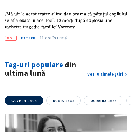
„Mă uit la acest crater și îmi dau seama că pătuțul copilului
se afla exact în acel loc”. 10 morți după explozia unei
rachete: tragedia familiei Voronov
11 ore în urmă
NOU
EXTERN
Tag-uri populare
din
ultima lună
Vezi ultimele știri
GUVERN
1904
RUSIA
1888
UCRAINA
1665