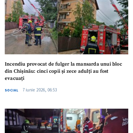
Trimite o informație
Despre ZdG
in English
на русском
Incendiu provocat de fulger la mansarda unui bloc
din Chișinău: cinci copii și zece adulți au fost
evacuați
7 iunie 2026, 06:53
SOCIAL