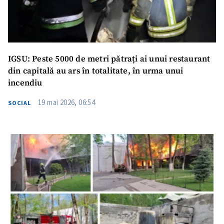
IGSU: Peste 5000 de metri pătrați ai unui restaurant
din capitală au ars în totalitate, în urma unui
incendiu
19 mai 2026, 06:54
SOCIAL
ȘTIREA MEA
Titlu știre
+ Adaugă titlu
Fotografie
+ Încarcă imagine