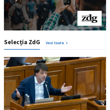
Selecția ZdG
Vezi toate
SUSȚINE