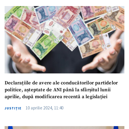
Trimite o informație
Despre ZdG
in English
на русском
Declarațiile de avere ale conducătorilor partidelor
politice, așteptate de ANI până la sfârșitul lunii
aprilie, după modificarea recentă a legislației
10 aprilie 2024, 11:40
JUSTIȚIE