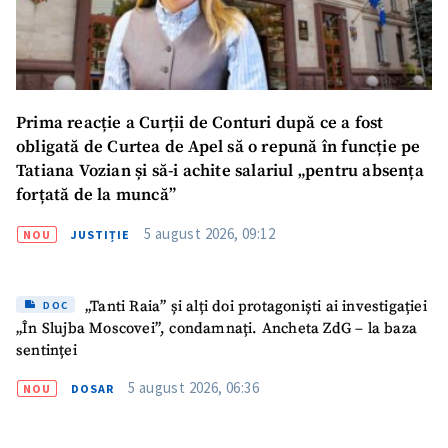
SUSȚINE
Prima reacție a Curții de Conturi după ce a fost
obligată de Curtea de Apel să o repună în funcție pe
Tatiana Vozian și să-i achite salariul „pentru absența
forțată de la muncă”
5 august 2026, 09:12
NOU
JUSTIȚIE
„Tanti Raia” și alți doi protagoniști ai investigației
DOC
„În Slujba Moscovei”, condamnați. Ancheta ZdG – la baza
sentinței
5 august 2026, 06:36
NOU
DOSAR