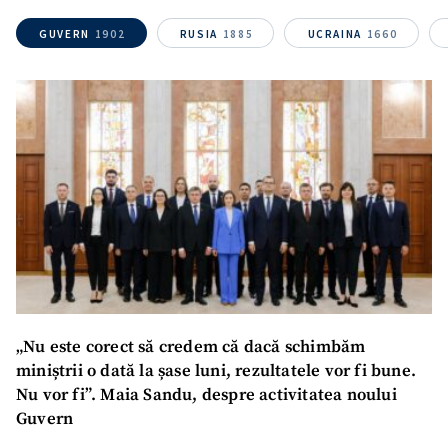
GUVERN
1902
RUSIA
1885
UCRAINA
1660
„Nu este corect să credem că dacă schimbăm
miniștrii o dată la șase luni, rezultatele vor fi bune.
Nu vor fi”. Maia Sandu, despre activitatea noului
Guvern