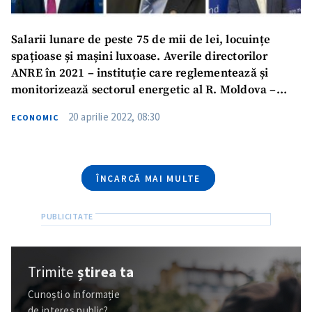
Telefon
+ Telefon personal
Salarii lunare de peste 75 de mii de lei, locuințe
spațioase și mașini luxoase. Averile directorilor
Am citit și sunt de
ANRE în 2021 – instituție care reglementează și
acord cu
politica de
monitorizează sectorul energetic al R. Moldova –
confidențialitate
.
DOC
20 aprilie 2022, 08:30
ECONOMIC
TRIMITE ȘTIREA
ÎNCARCĂ MAI MULTE
Trimite
știrea ta
Cunoști o informație
de interes public?