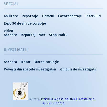
SPECIAL
Abilitare
Reportaje
Oameni
Fotoreportaje
Interviuri
Expo 30 de ani de corupție
Video
Anchete
Reportaj
Vox
Stop-cadru
INVESTIGATII
Ancheta
Dosar
Marea corupție
Povești din spatele investigației
Ghiduri de investigații
CITEȘTE
Laureat al
Premiului Naţional de Etică și Deontologie
Jurnalistică 2017