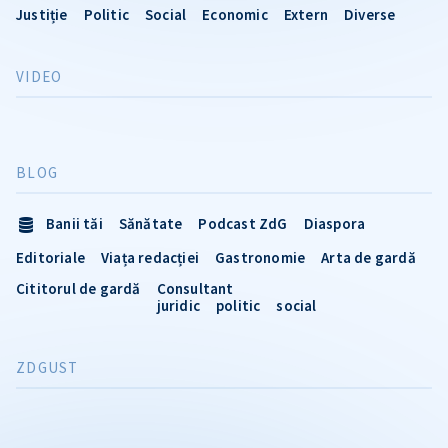
Justiție
Politic
Social
Economic
Extern
Diverse
VIDEO
BLOG
Banii tăi
Sănătate
Podcast ZdG
Diaspora
Editoriale
Viața redacției
Gastronomie
Arta de gardă
Cititorul de gardă
Consultant
juridic
politic
social
ZDGUST