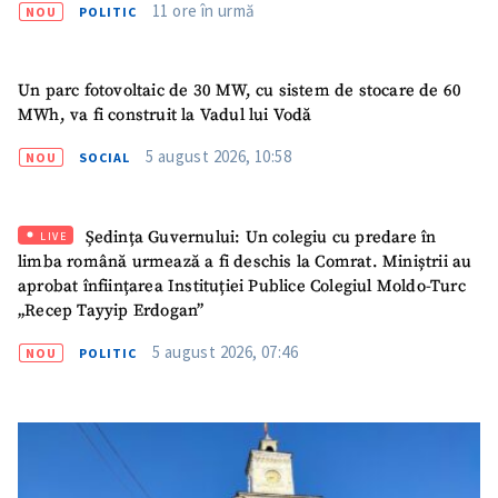
11 ore în urmă
NOU
POLITIC
Un parc fotovoltaic de 30 MW, cu sistem de stocare de 60
MWh, va fi construit la Vadul lui Vodă
5 august 2026, 10:58
NOU
SOCIAL
Ședința Guvernului: Un colegiu cu predare în
LIVE
limba română urmează a fi deschis la Comrat. Miniștrii au
aprobat înființarea Instituției Publice Colegiul Moldo-Turc
„Recep Tayyip Erdogan”
5 august 2026, 07:46
NOU
POLITIC