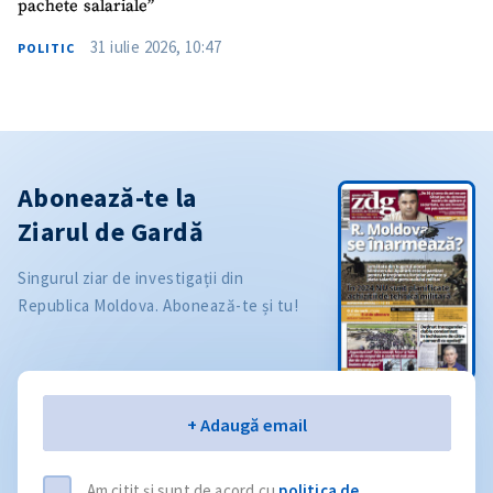
pachete salariale”
31 iulie 2026, 10:47
POLITIC
Abonează-te la
Ziarul de Gardă
Singurul ziar de investigații din
Republica Moldova. Abonează-te și tu!
Email
+ Adaugă email
Am citit și sunt de acord cu
politica de