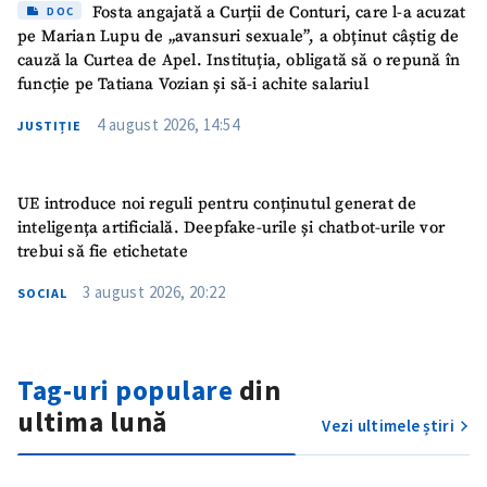
Fosta angajată a Curții de Conturi, care l-a acuzat
DOC
pe Marian Lupu de „avansuri sexuale”, a obținut câștig de
cauză la Curtea de Apel. Instituția, obligată să o repună în
funcție pe Tatiana Vozian și să-i achite salariul
4 august 2026, 14:54
JUSTIȚIE
UE introduce noi reguli pentru conținutul generat de
inteligența artificială. Deepfake-urile și chatbot-urile vor
trebui să fie etichetate
3 august 2026, 20:22
SOCIAL
Tag-uri populare
din
ultima lună
Vezi ultimele știri