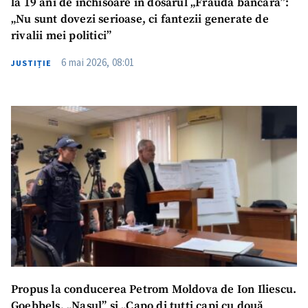
la 19 ani de închisoare în dosarul „Frauda bancară”:
„Nu sunt dovezi serioase, ci fantezii generate de
rivalii mei politici”
6 mai 2026, 08:01
JUSTIȚIE
Propus la conducerea Petrom Moldova de Ion Iliescu.
Goebbels, „Nașul” și „Capo di tutti capi cu două