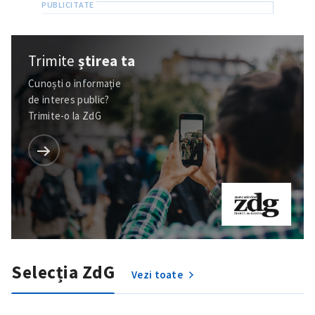
Trimite
știrea ta
Cunoști o informație
de interes public?
Trimite-o la ZdG
Selecția ZdG
Vezi toate