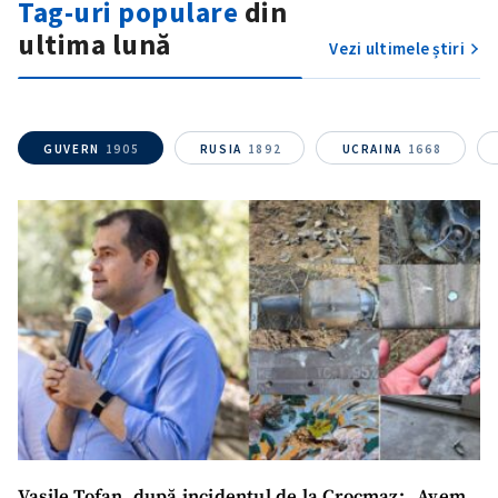
Tag-uri populare
din
ultima lună
Vezi ultimele știri
GUVERN
1905
RUSIA
1892
UCRAINA
1668
Vasile Tofan, după incidentul de la Crocmaz: „Avem