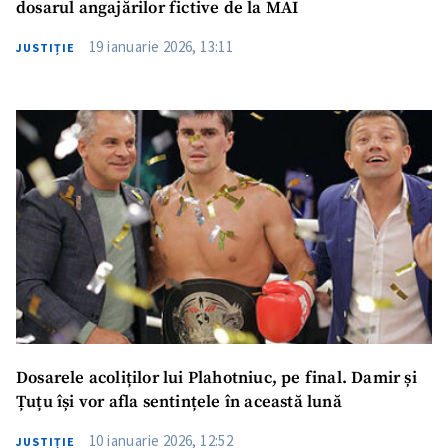
dosarul angajărilor fictive de la MAI
19 ianuarie 2026, 13:11
JUSTIȚIE
Dosarele acoliților lui Plahotniuc, pe final. Damir și
Țuțu își vor afla sentințele în această lună
10 ianuarie 2026, 12:52
JUSTIȚIE