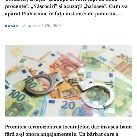
procente”. „Născociri” și acuzații „haioase”. Cum s-a
apărat Plahotniuc în fața instanței de judecată.
DETALII din sentință
25 aprilie 2026, 06:20
DOSAR
Promitea termoizolarea locuințelor, dar însușea banii
fără a-și onora angajamentele. Un bărbat care a