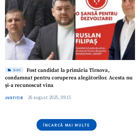
Email
+ Emailul meu
Telefon
+ Telefon personal
Am citit și sunt de
acord cu
politica de
confidențialitate
.
TRIMITE ȘTIREA
Fost candidat la primăria Tîrnova,
DOC
condamnat pentru coruperea alegătorilor. Acesta nu
și-a recunoscut vina
26 august 2025, 09:15
JUSTIȚIE
ÎNCARCĂ MAI MULTE