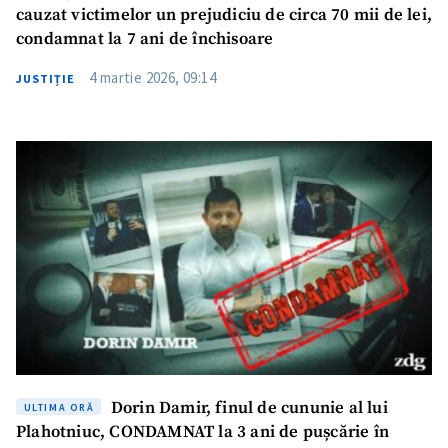
cauzat victimelor un prejudiciu de circa 70 mii de lei,
condamnat la 7 ani de închisoare
4 martie 2026, 09:14
JUSTIȚIE
Trimite o informație
Despre ZdG
in English
на русском
Dorin Damir, finul de cununie al lui
ULTIMA ORĂ
Plahotniuc, CONDAMNAT la 3 ani de pușcărie în