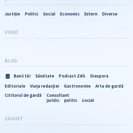
Justiție
Politic
Social
Economic
Extern
Diverse
VIDEO
BLOG
Banii tăi
Sănătate
Podcast ZdG
Diaspora
Editoriale
Viața redacției
Gastronomie
Arta de gardă
Cititorul de gardă
Consultant
juridic
politic
social
ZDGUST