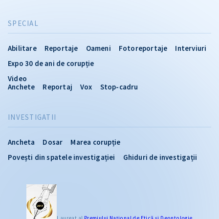
SPECIAL
Abilitare
Reportaje
Oameni
Fotoreportaje
Interviuri
Expo 30 de ani de corupție
Video
Anchete
Reportaj
Vox
Stop-cadru
INVESTIGATII
Ancheta
Dosar
Marea corupție
Povești din spatele investigației
Ghiduri de investigații
CITEȘTE
Laureat al
Premiului Naţional de Etică și Deontologie