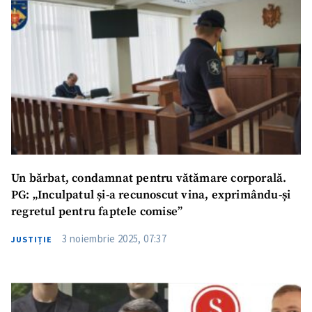
Titlu știre
+ Adaugă titlu
Fotografie
+ Încarcă imagine
Link media
+ Link media
Mesajul știrei
+ Mesajul știrei
Un bărbat, condamnat pentru vătămare corporală.
PG: „Inculpatul și-a recunoscut vina, exprimându-și
regretul pentru faptele comise”
CONTACT SURSĂ
3 noiembrie 2025, 07:37
JUSTIȚIE
Sursă anonimă
Nume
+ Numele meu