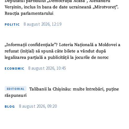
Deputatul partidului „Democrația Acasă”, Alexandru
Verșinin, inclus în baza de date ucraineană „Mirotvoreț”.
Reacția parlamentarului
8 august 2026, 12:19
POLITIC
„Informații confidențiale”? Loteria Națională a Moldovei a
refuzat (inițial) să spună câte bilete a vândut după
legalizarea parțială a publicității la jocurile de noroc
8 august 2026, 10:45
ECONOMIC
Talibanii la Chișinău: multe întrebări, puține
EDITORIAL
răspunsuri
8 august 2026, 09:20
BLOG