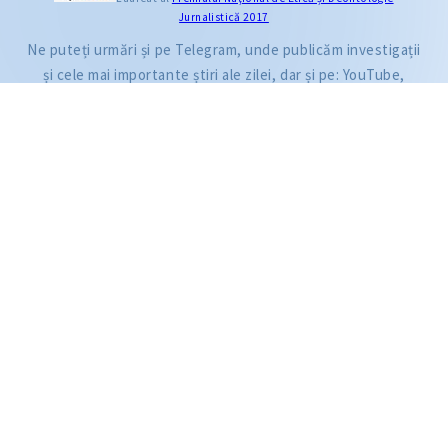
Jurnalistică 2017
Citește articolul
Ne puteți urmări și pe Telegram, unde publicăm investigații
și cele mai importante știri ale zilei, dar și pe: YouTube,
Facebook, Instagram și TikTok.
ZdG este membru al rețelei globale a jurnaliștilor de investigație (GIJN).
2004—2026 © Ziarul de Gardă.
Toate drepturile rezervate.
Dezvoltat de
SENSMEDIA