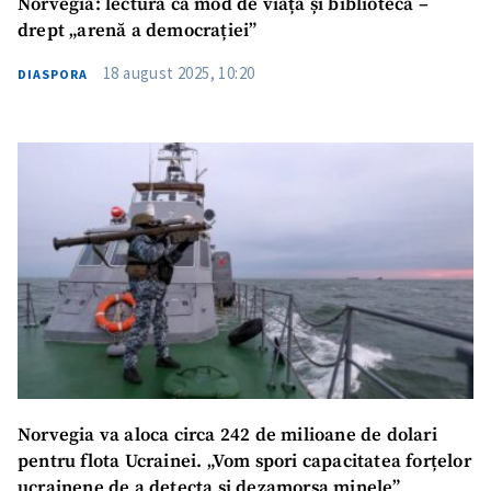
Norvegia: lectura ca mod de viață și biblioteca –
drept „arenă a democrației”
18 august 2025, 10:20
DIASPORA
Norvegia va aloca circa 242 de milioane de dolari
pentru flota Ucrainei. „Vom spori capacitatea forțelor
ucrainene de a detecta și dezamorsa minele”