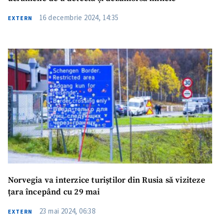
Trimite o informație
Despre ZdG
16 decembrie 2024, 14:35
in English
EXTERN
на русском
Norvegia va interzice turiștilor din Rusia să viziteze
țara începând cu 29 mai
23 mai 2024, 06:38
EXTERN