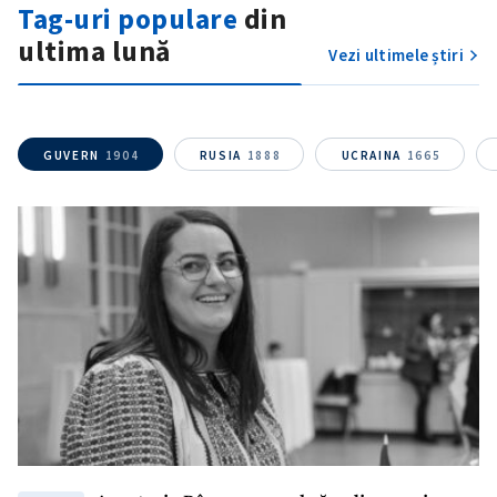
Tag-uri populare
din
ultima lună
Vezi ultimele știri
GUVERN
1904
RUSIA
1888
UCRAINA
1665
SUSȚINE