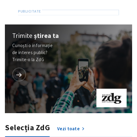
Trimite
știrea ta
Cunoști o informație
de interes public?
Trimite-o la ZdG
ȘTIREA MEA
Titlu știre
+ Adaugă titlu
Selecția ZdG
Vezi toate
Fotografie
+ Încarcă imagine