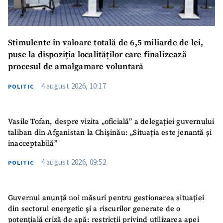
Stimulente în valoare totală de 6,5 miliarde de lei,
puse la dispoziția localităților care finalizează
procesul de amalgamare voluntară
4 august 2026, 10:17
POLITIC
Vasile Tofan, despre vizita „oficială” a delegației guvernului
taliban din Afganistan la Chișinău: „Situația este jenantă și
inacceptabilă”
4 august 2026, 09:52
POLITIC
Guvernul anunță noi măsuri pentru gestionarea situației
din sectorul energetic și a riscurilor generate de o
potențială criză de apă: restricții privind utilizarea apei