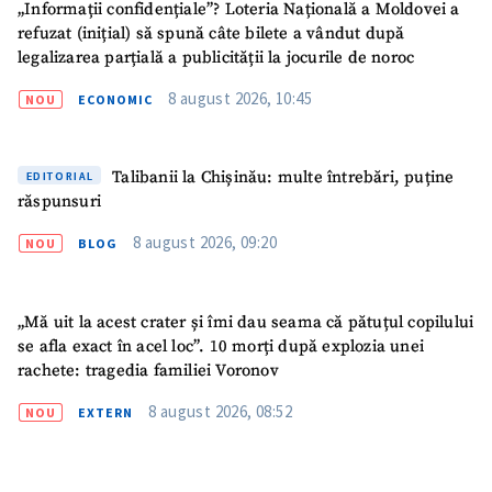
„Informații confidențiale”? Loteria Națională a Moldovei a
acord cu
politica de
refuzat (inițial) să spună câte bilete a vândut după
confidențialitate
.
legalizarea parțială a publicității la jocurile de noroc
TRIMITE ȘTIREA
8 august 2026, 10:45
NOU
ECONOMIC
Talibanii la Chișinău: multe întrebări, puține
EDITORIAL
răspunsuri
8 august 2026, 09:20
NOU
BLOG
„Mă uit la acest crater și îmi dau seama că pătuțul copilului
se afla exact în acel loc”. 10 morți după explozia unei
rachete: tragedia familiei Voronov
8 august 2026, 08:52
NOU
EXTERN