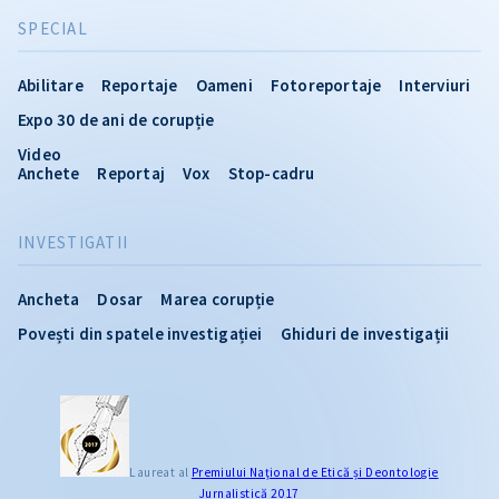
SPECIAL
Abilitare
Reportaje
Oameni
Fotoreportaje
Interviuri
Expo 30 de ani de corupție
Video
Anchete
Reportaj
Vox
Stop-cadru
INVESTIGATII
Ancheta
Dosar
Marea corupție
Povești din spatele investigației
Ghiduri de investigații
Laureat al
Premiului Naţional de Etică și Deontologie
Jurnalistică 2017