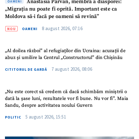
Anastasia Pârvan, membră a diasporei:
OAMENI
„Migrația nu poate fi oprită. Important este ca
Moldova să-i facă pe oameni să revină”
8 august 2026, 07:16
NOU
OAMENI
„Al doilea război” al refugiaților din Ucraina: acuzații de
abuz și umilire la Centrul „Constructorul” din Chișinău
7 august 2026, 08:06
CITITORUL DE GARDĂ
„Nu este corect să credem că dacă schimbăm miniștrii o
dată la șase luni, rezultatele vor fi bune. Nu vor fi”. Maia
Sandu, despre activitatea noului Guvern
5 august 2026, 15:51
POLITIC