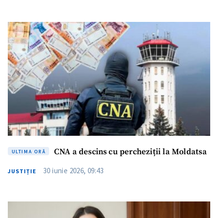
Trimite o informație
Despre ZdG
in English
на русском
CNA a descins cu percheziții la Moldatsa
ULTIMA ORĂ
30 iunie 2026, 09:43
JUSTIȚIE