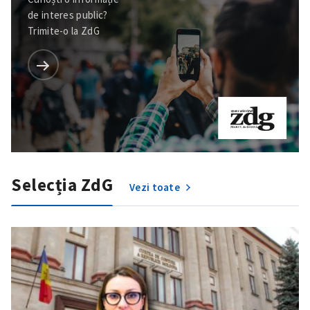
de interes public?
Trimite-o la ZdG
Selecția ZdG
Vezi toate