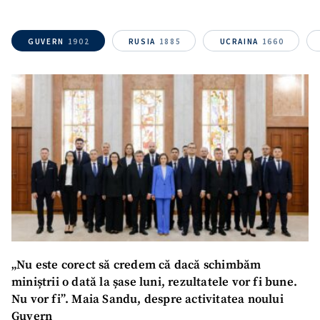
GUVERN
1902
RUSIA
1885
UCRAINA
1660
„Nu este corect să credem că dacă schimbăm
miniștrii o dată la șase luni, rezultatele vor fi bune.
Nu vor fi”. Maia Sandu, despre activitatea noului
Guvern