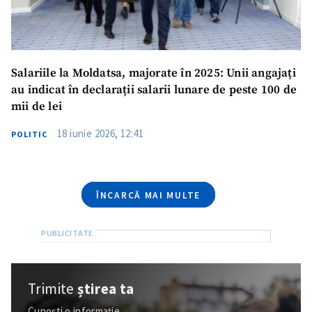
Telefon
+ Telefon personal
Am citit și sunt de
Salariile la Moldatsa, majorate în 2025: Unii angajați
acord cu
politica de
au indicat în declarații salarii lunare de peste 100 de
confidențialitate
.
mii de lei
TRIMITE ȘTIREA
18 iunie 2026, 12:41
POLITIC
ÎNCARCĂ MAI MULTE
Trimite
știrea ta
Cunoști o informație