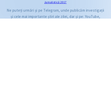
Jurnalistică 2017
Citește articolul
Ne puteți urmări și pe Telegram, unde publicăm investigații
și cele mai importante știri ale zilei, dar și pe: YouTube,
Facebook, Instagram și TikTok.
ZdG este membru al rețelei globale a jurnaliștilor de investigație (GIJN).
2004—2026 © Ziarul de Gardă.
Toate drepturile rezervate.
Dezvoltat de
SENSMEDIA