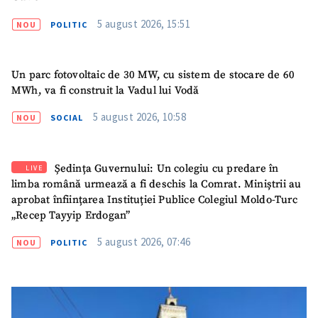
5 august 2026, 15:51
NOU
POLITIC
Un parc fotovoltaic de 30 MW, cu sistem de stocare de 60
MWh, va fi construit la Vadul lui Vodă
5 august 2026, 10:58
NOU
SOCIAL
Ședința Guvernului: Un colegiu cu predare în
LIVE
limba română urmează a fi deschis la Comrat. Miniștrii au
aprobat înființarea Instituției Publice Colegiul Moldo-Turc
„Recep Tayyip Erdogan”
5 august 2026, 07:46
NOU
POLITIC