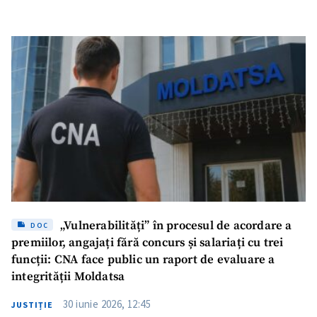
„Vulnerabilități” în procesul de acordare a
DOC
premiilor, angajați fără concurs și salariați cu trei
funcții: CNA face public un raport de evaluare a
integrității Moldatsa
30 iunie 2026, 12:45
JUSTIȚIE