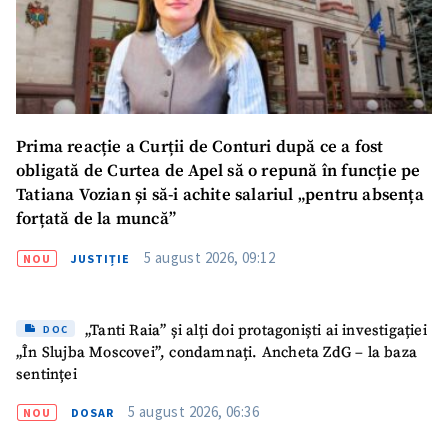
SUSȚINE
Prima reacție a Curții de Conturi după ce a fost
obligată de Curtea de Apel să o repună în funcție pe
Tatiana Vozian și să-i achite salariul „pentru absența
forțată de la muncă”
5 august 2026, 09:12
NOU
JUSTIȚIE
„Tanti Raia” și alți doi protagoniști ai investigației
DOC
„În Slujba Moscovei”, condamnați. Ancheta ZdG – la baza
sentinței
5 august 2026, 06:36
NOU
DOSAR