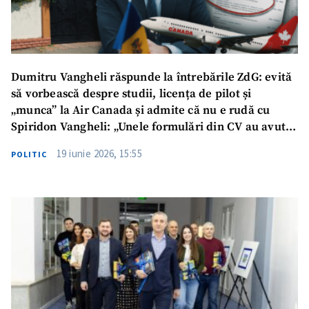
Titlu știre
+ Adaugă titlu
Fotografie
+ Încarcă imagine
Dumitru Vangheli răspunde la întrebările ZdG: evită
să vorbească despre studii, licența de pilot și
Link media
+ Link media
„munca” la Air Canada și admite că nu e rudă cu
Spiridon Vangheli: „Unele formulări din CV au avut
caracter sumar”
19 iunie 2026, 15:55
POLITIC
Mesajul știrei
+ Mesajul știrei
CONTACT SURSĂ
Sursă anonimă
Nume
+ Numele meu
Email
+ Emailul meu