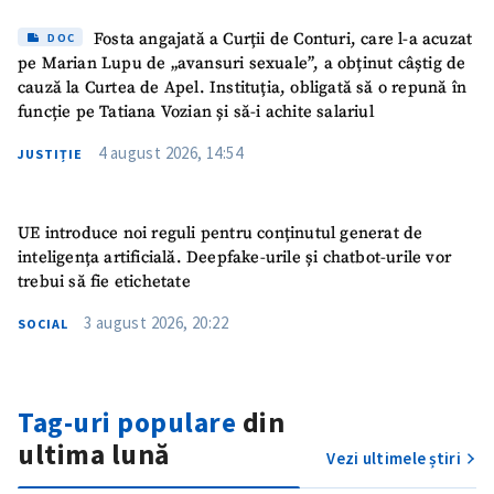
Fosta angajată a Curții de Conturi, care l-a acuzat
DOC
pe Marian Lupu de „avansuri sexuale”, a obținut câștig de
cauză la Curtea de Apel. Instituția, obligată să o repună în
funcție pe Tatiana Vozian și să-i achite salariul
4 august 2026, 14:54
JUSTIȚIE
UE introduce noi reguli pentru conținutul generat de
inteligența artificială. Deepfake-urile și chatbot-urile vor
trebui să fie etichetate
3 august 2026, 20:22
SOCIAL
Tag-uri populare
din
ultima lună
Vezi ultimele știri