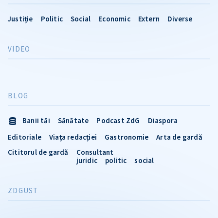
Justiție
Politic
Social
Economic
Extern
Diverse
VIDEO
BLOG
Banii tăi
Sănătate
Podcast ZdG
Diaspora
Editoriale
Viața redacției
Gastronomie
Arta de gardă
Cititorul de gardă
Consultant
juridic
politic
social
ZDGUST