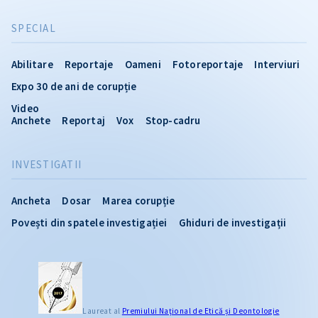
SPECIAL
Abilitare
Reportaje
Oameni
Fotoreportaje
Interviuri
Expo 30 de ani de corupție
Video
Anchete
Reportaj
Vox
Stop-cadru
INVESTIGATII
Ancheta
Dosar
Marea corupție
Povești din spatele investigației
Ghiduri de investigații
CITEȘTE
Laureat al
Premiului Naţional de Etică și Deontologie