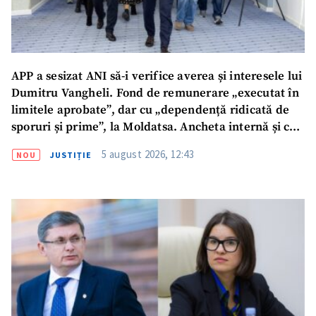
APP a sesizat ANI să-i verifice averea și interesele lui
Dumitru Vangheli. Fond de remunerare „executat în
limitele aprobate”, dar cu „dependență ridicată de
sporuri și prime”, la Moldatsa. Ancheta internă și cea
a Comisiei de cenzori, finalizate
5 august 2026, 12:43
NOU
JUSTIȚIE