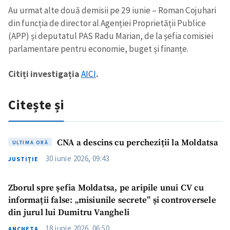
Au urmat alte două demisii pe 29 iunie – Roman Cojuhari
din funcția de director al Agenției Proprietății Publice
(APP) și deputatul PAS Radu Marian, de la șefia comisiei
parlamentare pentru economie, buget și finanțe.
Citiți investigația
AICI
.
Citește și
CNA a descins cu percheziții la Moldatsa
ULTIMA ORĂ
30 iunie 2026, 09:43
JUSTIȚIE
Zborul spre șefia Moldatsa, pe aripile unui CV cu
informații false: „misiunile secrete” și controversele
din jurul lui Dumitru Vangheli
18 iunie 2026, 06:50
ANCHETA