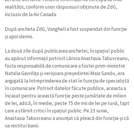
realității, conform unor răspunsuri obținute de ZdG,
inclusiv de la Air Canada.
După ancheta ZdG, Vangheli a fost suspendat din funcție
și apoi demis.
La două zile după publicarea anchetei, în spațiul public
au apărut informații potrivit cărora Anastasia Taburceanu,
fosta responsabilă de comunicare a fostei prim-ministre
Natalia Gavrilița și verișoara președintei Maia Sandu, era
angajată la întreprinderea de stat în funcția de specialistă
în comunicare. Potrivit datelor făcute publice, aceasta a
încasat pentru această funcție peste jumătate de milion
de lei, adică, în medie, peste 75 de mii de lei pe lună, fapt
care a stârnit critici în spațiul public. Pe 23 iunie,
Anastasia Taburceanu a anunțat că pleacă din funcție și că
va restitui banii.