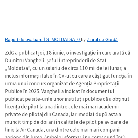
Raport de evaluare Î.S. MOLDATSA_0
by
Ziarul de Gardă
ZdG a publicat joi, 18 iunie, o investigație în care arată că
Dumitru Vangheli, șeful Întreprinderii de Stat
„Moldatsa”, cu un salariu de circa 110 mii de lei lunar, a
inclus informații false în CV-ul cu care a câștigat funcția în
urma unui concurs organizat de Agenția Proprietății
Publice în 2025. Vangheli a indicat în documentul
publicat pe site-urile unor instituții publice că a obținut
licența de pilot la una dintre cele mai mari academii
private de pilotaj din Canada, iar imediat după asta a
muncit timp de doi ani în calitate de pilot pe avioane de
linie la Air Canada, una dintre cele mai mari companii
aeriene din lume. Ambele informații nu corespund însă