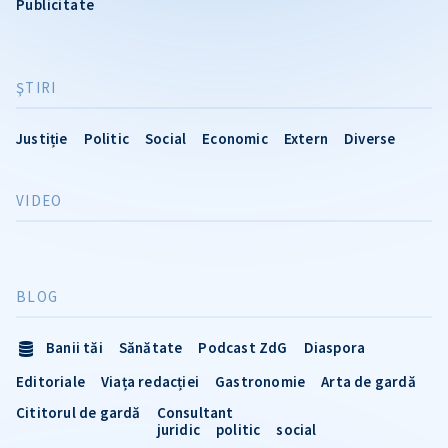
Publicitate
ŞTIRI
Justiție
Politic
Social
Economic
Extern
Diverse
VIDEO
BLOG
Banii tăi
Sănătate
Podcast ZdG
Diaspora
Editoriale
Viața redacției
Gastronomie
Arta de gardă
Cititorul de gardă
Consultant
juridic
politic
social