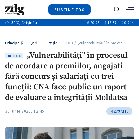
SUSȚINE ZDG
+3
Caută
+1
30
°C
, Chișinău
€
20.05
$
17.37
₽
0.214
Ştiri
+9
+4
Investigatii
Banii tăi
+1
+5
Principală
—
Ştiri
—
Justiție
— DOC/ „Vulnerabilități” în procesul
Video
de…
+1
„Vulnerabilități” în procesul
Special
DOC
de acordare a premiilor, angajați
Blog
+1
ZdGust
fără concurs și salariați cu trei
funcții: CNA face public un raport
de evaluare a integrității Moldatsa
+1
30 iunie 2026, 12:45
4279 viz.