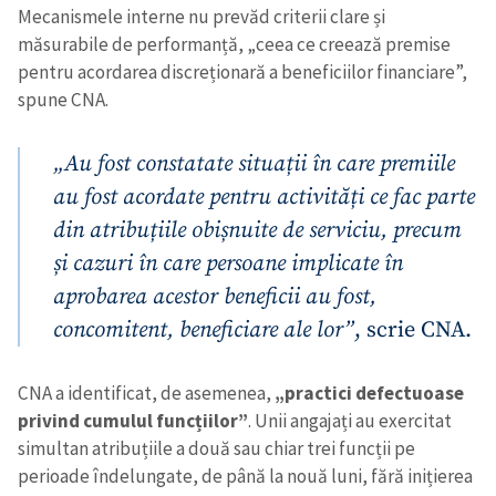
Mecanismele interne nu prevăd criterii clare și
măsurabile de performanță, „ceea ce creează premise
pentru acordarea discreționară a beneficiilor financiare”,
spune CNA.
„Au fost constatate situații în care premiile
au fost acordate pentru activități ce fac parte
din atribuțiile obișnuite de serviciu, precum
și cazuri în care persoane implicate în
aprobarea acestor beneficii au fost,
concomitent, beneficiare ale lor”
, scrie CNA.
CNA a identificat, de asemenea,
„practici defectuoase
privind cumulul funcțiilor”
. Unii angajați au exercitat
simultan atribuțiile a două sau chiar trei funcții pe
perioade îndelungate, de până la nouă luni, fără inițierea