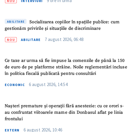
9 ore în urmă
NOU
INTERVIURI
Socializarea copiilor în spațiile publice: cum
ABILITARE
gestionăm privirile și situațiile de discriminare
7 august 2026, 06:48
NOU
ABILITARE
Ce taxe ar urma să fie impuse la comenzile de până la 150
SUSȚINE
de euro de pe platforme străine. Noile reglementări incluse
în politica fiscală publicată pentru consultări
6 august 2026, 14:54
ECONOMIC
Nașteri premature și operații fără anestezie: cu ce orori s-
au confruntat viitoarele mame din Donbasul aflat pe linia
frontului
6 august 2026, 10:46
EXTERN