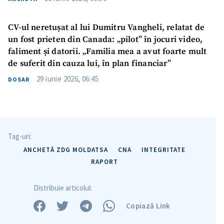
CV-ul neretușat al lui Dumitru Vangheli, relatat de
un fost prieten din Canada: „pilot” în jocuri video,
faliment și datorii. „Familia mea a avut foarte mult
de suferit din cauza lui, în plan financiar”
ȘTIREA MEA
29 iunie 2026, 06:45
DOSAR
Titlu știre
+ Adaugă titlu
Fotografie
+ Încarcă imagine
Tag-uri:
ANCHETĂ ZDG MOLDATSA
CNA
INTEGRITATE
Link media
+ Link media
RAPORT
Distribuie articolul:
Mesajul știrei
+ Mesajul știrei
Copiază Link