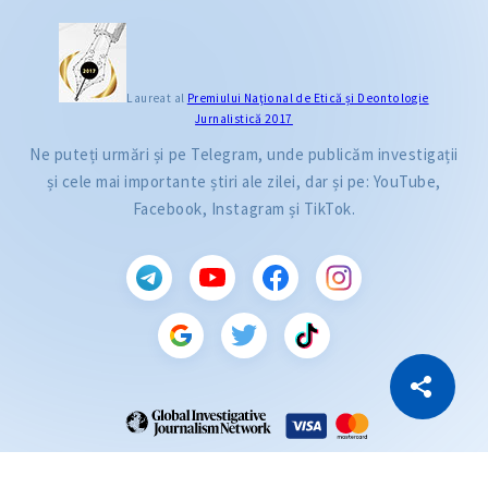
Laureat al
Premiului Naţional de Etică și Deontologie
Jurnalistică 2017
Ne puteți urmări și pe Telegram, unde publicăm investigații
și cele mai importante știri ale zilei, dar și pe: YouTube,
Facebook, Instagram și TikTok.
CITEȘTE
Citește articolul
Copiază Link
ZdG este membru al rețelei globale a jurnaliștilor de investigație (GIJN).