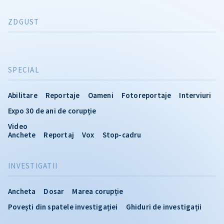
ZDGUST
SPECIAL
Abilitare
Reportaje
Oameni
Fotoreportaje
Interviuri
Expo 30 de ani de corupție
Video
Anchete
Reportaj
Vox
Stop-cadru
INVESTIGATII
Ancheta
Dosar
Marea corupție
Povești din spatele investigației
Ghiduri de investigații