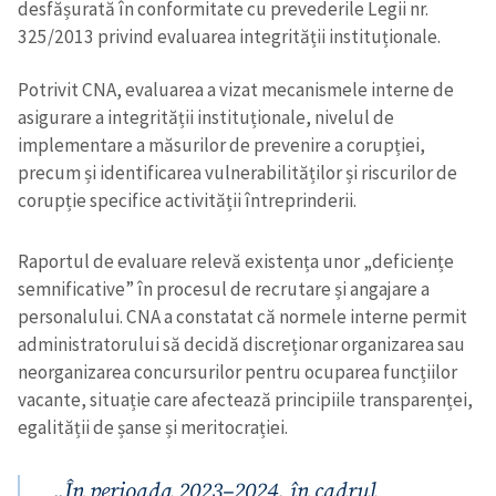
desfășurată în conformitate cu prevederile Legii nr.
325/2013 privind evaluarea integrității instituționale.
Potrivit CNA, evaluarea a vizat mecanismele interne de
asigurare a integrității instituționale, nivelul de
implementare a măsurilor de prevenire a corupției,
precum și identificarea vulnerabilităților și riscurilor de
corupție specifice activității întreprinderii.
Raportul de evaluare relevă existența unor „deficiențe
semnificative” în procesul de recrutare și angajare a
personalului. CNA a constatat că normele interne permit
administratorului să decidă discreționar organizarea sau
neorganizarea concursurilor pentru ocuparea funcțiilor
vacante, situație care afectează principiile transparenței,
egalității de șanse și meritocrației.
„În perioada 2023–2024, în cadrul