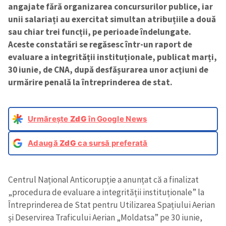
angajate fără organizarea concursurilor publice, iar
unii salariați au exercitat simultan atribuțiile a două
sau chiar trei funcții, pe perioade îndelungate.
Aceste constatări se regăsesc într-un raport de
evaluare a integrității instituționale, publicat marți,
30 iunie, de CNA, după desfășurarea unor acțiuni de
urmărire penală la întreprinderea de stat.
Urmărește
ZdG
în Google News
Adaugă
ZdG
ca sursă preferată
Centrul Național Anticorupție a anunțat că a finalizat
„procedura de evaluare a integrității instituționale” la
Întreprinderea de Stat pentru Utilizarea Spațiului Aerian
și Deservirea Traficului Aerian „Moldatsa” pe 30 iunie,