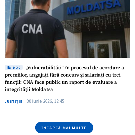
Email
+ Emailul meu
Telefon
+ Telefon personal
Am citit și sunt de
acord cu
politica de
confidențialitate
.
TRIMITE ȘTIREA
„Vulnerabilități” în procesul de acordare a
DOC
premiilor, angajați fără concurs și salariați cu trei
funcții: CNA face public un raport de evaluare a
integrității Moldatsa
30 iunie 2026, 12:45
JUSTIȚIE
ÎNCARCĂ MAI MULTE