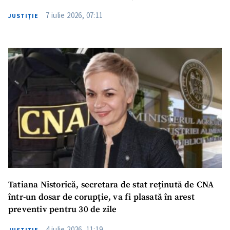
7 iulie 2026, 07:11
JUSTIȚIE
Trimite o informație
Despre ZdG
in English
на русском
Tatiana Nistorică, secretara de stat reținută de CNA
într-un dosar de corupție, va fi plasată în arest
preventiv pentru 30 de zile
4 iulie 2026, 11:19
JUSTIȚIE