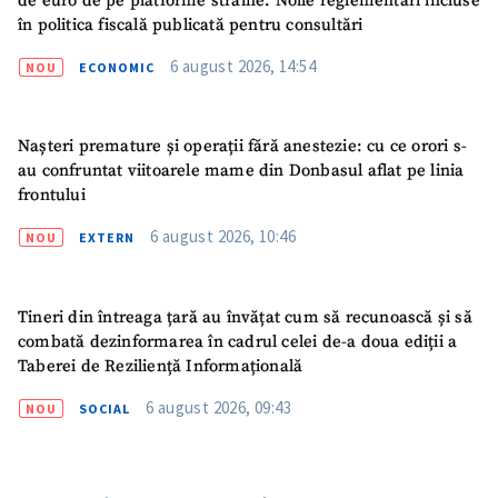
de euro de pe platforme străine. Noile reglementări incluse
în politica fiscală publicată pentru consultări
6 august 2026, 14:54
NOU
ECONOMIC
Nașteri premature și operații fără anestezie: cu ce orori s-
au confruntat viitoarele mame din Donbasul aflat pe linia
frontului
6 august 2026, 10:46
NOU
EXTERN
Tineri din întreaga țară au învățat cum să recunoască și să
combată dezinformarea în cadrul celei de-a doua ediții a
Taberei de Reziliență Informațională
6 august 2026, 09:43
NOU
SOCIAL