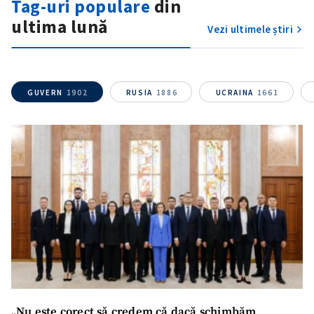
Tag-uri populare
din
ultima lună
Vezi ultimele știri
GUVERN
1902
RUSIA
1886
UCRAINA
1661
„Nu este corect să credem că dacă schimbăm