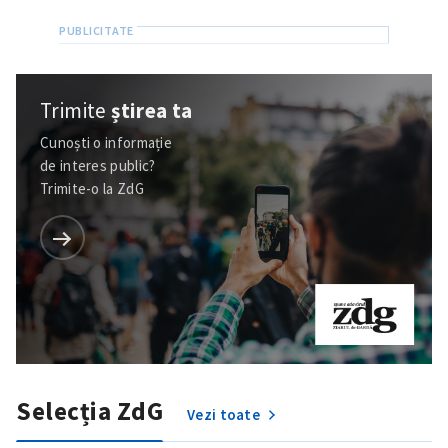
Trimite
știrea ta
Cunoști o informație
de interes public?
Trimite-o la ZdG
Selecția ZdG
Vezi toate