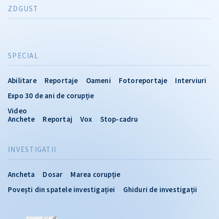
ZDGUST
SPECIAL
Abilitare
Reportaje
Oameni
Fotoreportaje
Interviuri
Expo 30 de ani de corupție
Video
Anchete
Reportaj
Vox
Stop-cadru
INVESTIGATII
Ancheta
Dosar
Marea corupție
Povești din spatele investigației
Ghiduri de investigații