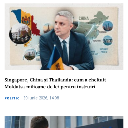
ȘTIREA MEA
Titlu știre
+ Adaugă titlu
Fotografie
+ Încarcă imagine
Link media
+ Link media
Mesajul știrei
+ Mesajul știrei
Singapore, China și Thailanda: cum a cheltuit
Moldatsa milioane de lei pentru instruiri
30 iunie 2026, 14:08
POLITIC
CONTACT SURSĂ
Sursă anonimă
Nume
+ Numele meu