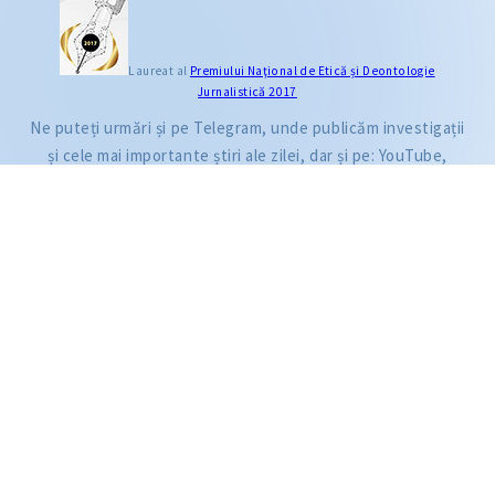
CITEȘTE
Laureat al
Premiului Naţional de Etică și Deontologie
Jurnalistică 2017
Citește articolul
Ne puteți urmări și pe Telegram, unde publicăm investigații
și cele mai importante știri ale zilei, dar și pe: YouTube,
Facebook, Instagram și TikTok.
ZdG este membru al rețelei globale a jurnaliștilor de investigație (GIJN).
2004—2026 © Ziarul de Gardă.