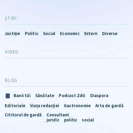
ŞTIRI
Justiție
Politic
Social
Economic
Extern
Diverse
VIDEO
BLOG
Banii tăi
Sănătate
Podcast ZdG
Diaspora
Editoriale
Viața redacției
Gastronomie
Arta de gardă
Cititorul de gardă
Consultant
juridic
politic
social