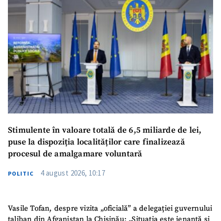
Stimulente în valoare totală de 6,5 miliarde de lei,
puse la dispoziția localităților care finalizează
procesul de amalgamare voluntară
4 august 2026, 10:17
POLITIC
Vasile Tofan, despre vizita „oficială” a delegației guvernului
taliban din Afganistan la Chișinău: „Situația este jenantă și