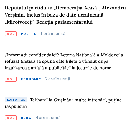
Deputatul partidului „Democrația Acasă”, Alexandru
Verșinin, inclus în baza de date ucraineană
„Mirotvoreț”. Reacția parlamentarului
1 oră în urmă
NOU
POLITIC
„Informații confidențiale”? Loteria Națională a Moldovei a
refuzat (inițial) să spună câte bilete a vândut după
legalizarea parțială a publicității la jocurile de noroc
2 ore în urmă
NOU
ECONOMIC
Talibanii la Chișinău: multe întrebări, puține
EDITORIAL
răspunsuri
4 ore în urmă
NOU
BLOG