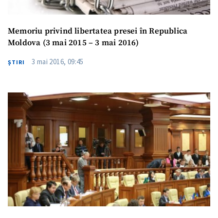
Link media
+ Link media
Memoriu privind libertatea presei în Republica
Moldova (3 mai 2015 – 3 mai 2016)
Mesajul știrei
+ Mesajul știrei
3 mai 2016, 09:45
ŞTIRI
CONTACT SURSĂ
Sursă anonimă
Nume
+ Numele meu
Email
+ Emailul meu
Telefon
+ Telefon personal
Am citit și sunt de
acord cu
politica de
confidențialitate
.