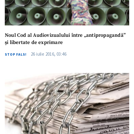
Noul Cod al Audiovizualului între „antipropagandă”
și libertate de exprimare
26 iulie 2016, 03:46
STOP FALS!
ȘTIREA MEA
Titlu știre
+ Adaugă titlu
Fotografie
+ Încarcă imagine