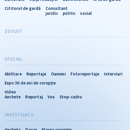
Cititorul de gardă
Consultant
juridic
politic
social
ZDGUST
SPECIAL
Abilitare
Reportaje
Oameni
Fotoreportaje
Interviuri
Expo 30 de ani de corupție
Video
Anchete
Reportaj
Vox
Stop-cadru
INVESTIGATII
Ancheta
Dosar
Marea corupție