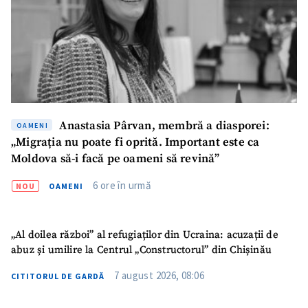
Anastasia Pârvan, membră a diasporei:
OAMENI
„Migrația nu poate fi oprită. Important este ca
Moldova să-i facă pe oameni să revină”
6 ore în urmă
NOU
OAMENI
„Al doilea război” al refugiaților din Ucraina: acuzații de
abuz și umilire la Centrul „Constructorul” din Chișinău
7 august 2026, 08:06
CITITORUL DE GARDĂ