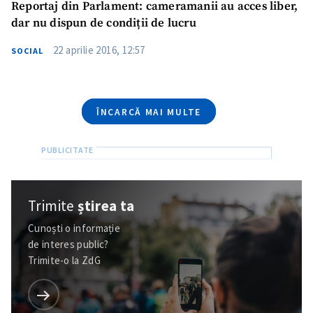
Reportaj din Parlament: cameramanii au acces liber,
dar nu dispun de condiții de lucru
TRIMITE ȘTIREA
22 aprilie 2016, 12:57
SOCIAL
ÎNCARCĂ MAI MULTE
Trimite
știrea ta
Cunoști o informație
de interes public?
Trimite-o la ZdG