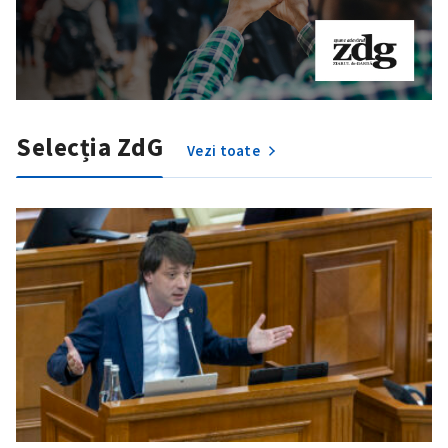
Selecția ZdG
Vezi toate
SUSȚINE