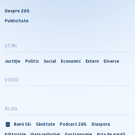
Despre ZdG
Publicitate
ŞTIRI
Justiție
Politic
Social
Economic
Extern
Diverse
VIDEO
BLOG
Banii tăi
Sănătate
Podcast ZdG
Diaspora
Editoriale
Viața redacției
Gastronomie
Arta de gardă