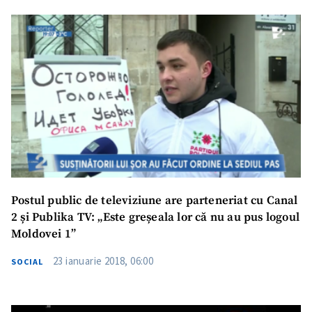
Trimite o informație
Despre ZdG
in English
на русском
Postul public de televiziune are parteneriat cu Canal
2 și Publika TV: „Este greșeala lor că nu au pus logoul
Moldovei 1”
23 ianuarie 2018, 06:00
SOCIAL