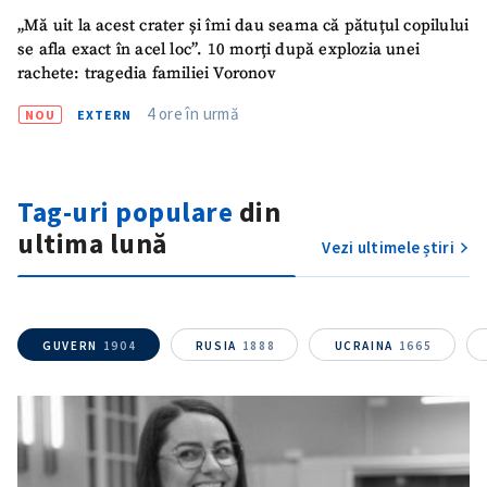
„Mă uit la acest crater și îmi dau seama că pătuțul copilului
se afla exact în acel loc”. 10 morți după explozia unei
rachete: tragedia familiei Voronov
4 ore în urmă
NOU
EXTERN
Tag-uri populare
din
ultima lună
Vezi ultimele știri
GUVERN
1904
RUSIA
1888
UCRAINA
1665