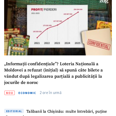
„Informații confidențiale”? Loteria Națională a
Moldovei a refuzat (inițial) să spună câte bilete a
vândut după legalizarea parțială a publicității la
jocurile de noroc
2 ore în urmă
NOU
ECONOMIC
SUSȚINE
Talibanii la Chișinău: multe întrebări, puține
EDITORIAL