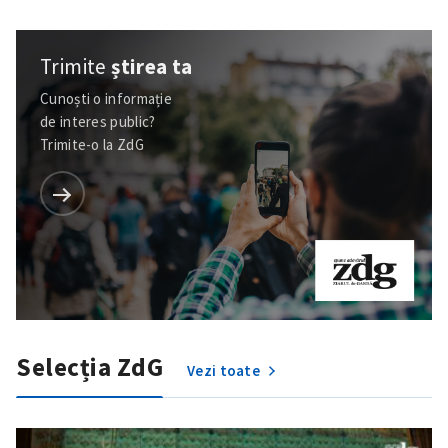
confidențialitate
.
TRIMITE ȘTIREA
Trimite
știrea ta
Cunoști o informație
de interes public?
Trimite-o la ZdG
Selecția ZdG
Vezi toate