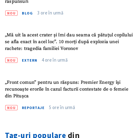
răspunsuri
3 ore în urmă
NOU
BLOG
„Mă uit la acest crater și îmi dau seama că pătuțul copilului
se afla exact în acel loc”. 10 morți după explozia unei
rachete: tragedia familiei Voronov
4 ore în urmă
NOU
EXTERN
„Front comun” pentru un răspuns: Premier Energy își
recunoaște erorile în cazul facturii contestate de o femeie
din Pitușca
5 ore în urmă
NOU
REPORTAJE
Tag-uri populare
din