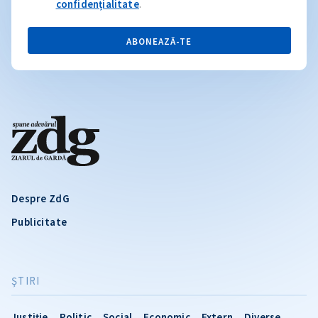
confidențialitate
.
ABONEAZĂ-TE
Despre ZdG
Publicitate
ŞTIRI
Justiție
Politic
Social
Economic
Extern
Diverse