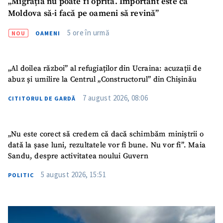
„Migrația nu poate fi oprită. Important este ca
Moldova să-i facă pe oameni să revină”
5 ore în urmă
NOU
OAMENI
„Al doilea război” al refugiaților din Ucraina: acuzații de
abuz și umilire la Centrul „Constructorul” din Chișinău
7 august 2026, 08:06
CITITORUL DE GARDĂ
„Nu este corect să credem că dacă schimbăm miniștrii o
dată la șase luni, rezultatele vor fi bune. Nu vor fi”. Maia
Sandu, despre activitatea noului Guvern
5 august 2026, 15:51
POLITIC