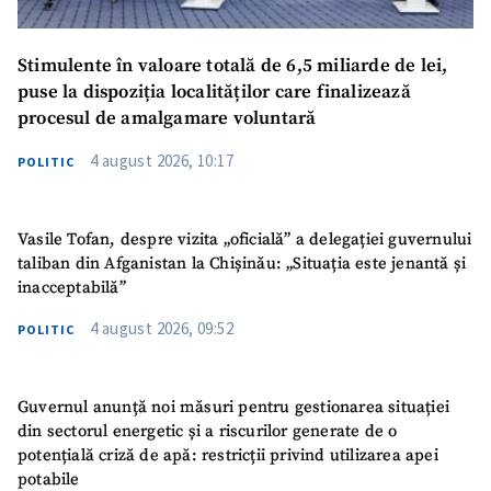
Stimulente în valoare totală de 6,5 miliarde de lei,
puse la dispoziția localităților care finalizează
procesul de amalgamare voluntară
4 august 2026, 10:17
POLITIC
Vasile Tofan, despre vizita „oficială” a delegației guvernului
taliban din Afganistan la Chișinău: „Situația este jenantă și
inacceptabilă”
4 august 2026, 09:52
POLITIC
Guvernul anunță noi măsuri pentru gestionarea situației
din sectorul energetic și a riscurilor generate de o
potențială criză de apă: restricții privind utilizarea apei
potabile