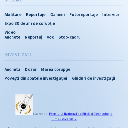
Abilitare
Reportaje
Oameni
Fotoreportaje
Interviuri
Expo 30 de ani de corupție
Video
Anchete
Reportaj
Vox
Stop-cadru
INVESTIGATII
Ancheta
Dosar
Marea corupție
Povești din spatele investigației
Ghiduri de investigații
Laureat al
Premiului Naţional de Etică și Deontologie
Jurnalistică 2017