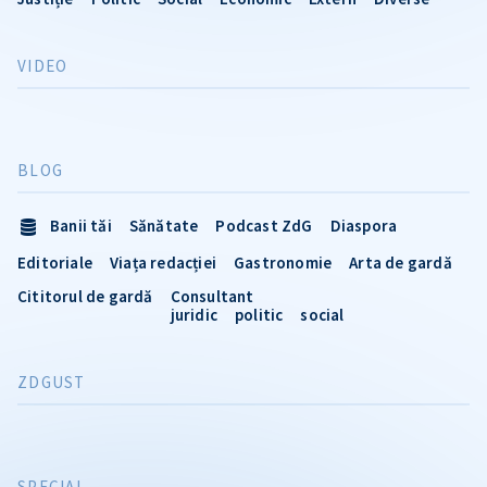
VIDEO
BLOG
Banii tăi
Sănătate
Podcast ZdG
Diaspora
Editoriale
Viața redacției
Gastronomie
Arta de gardă
Cititorul de gardă
Consultant
juridic
politic
social
ZDGUST
SPECIAL