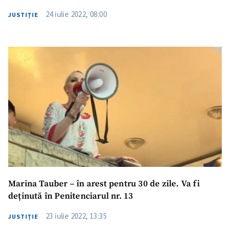
24 iulie 2022, 08:00
JUSTIȚIE
ȘTIREA MEA
Titlu știre
+ Adaugă titlu
Marina Tauber – în arest pentru 30 de zile. Va fi
deținută în Penitenciarul nr. 13
Fotografie
+ Încarcă imagine
23 iulie 2022, 13:35
JUSTIȚIE