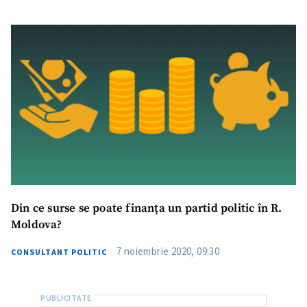
Link media
+ Link media
Mesajul știrei
+ Mesajul știrei
CONTACT SURSĂ
Sursă anonimă
Nume
+ Numele meu
Din ce surse se poate finanța un partid politic în R.
Email
+ Emailul meu
Moldova?
7 noiembrie 2020, 09:30
CONSULTANT POLITIC
Telefon
+ Telefon personal
Am citit și sunt de
acord cu
politica de