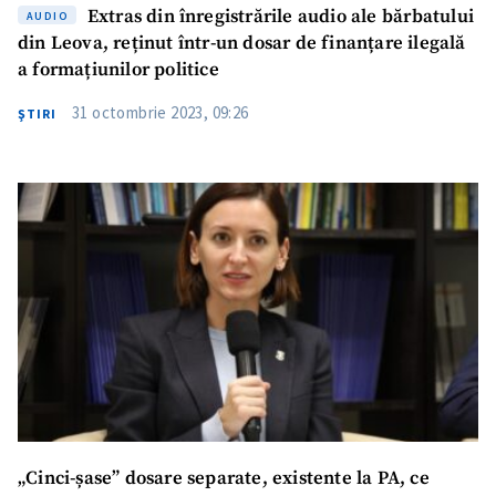
Extras din înregistrările audio ale bărbatului
AUDIO
din Leova, reținut într-un dosar de finanțare ilegală
a formațiunilor politice
Trimite o informație
Despre ZdG
31 octombrie 2023, 09:26
ŞTIRI
in English
на русском
„Cinci-șase” dosare separate, existente la PA, ce