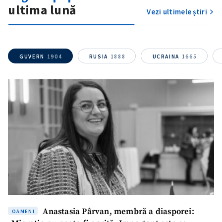
ultima lună
Vezi ultimele știri
GUVERN
1904
RUSIA
1888
UCRAINA
1665
Anastasia Pârvan, membră a diasporei:
OAMENI