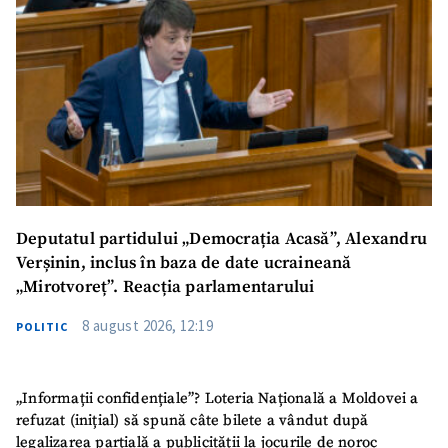
SUSȚINE
Deputatul partidului „Democrația Acasă”, Alexandru
Verșinin, inclus în baza de date ucraineană
„Mirotvoreț”. Reacția parlamentarului
8 august 2026, 12:19
POLITIC
„Informații confidențiale”? Loteria Națională a Moldovei a
refuzat (inițial) să spună câte bilete a vândut după
legalizarea parțială a publicității la jocurile de noroc