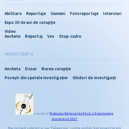
Abilitare
Reportaje
Oameni
Fotoreportaje
Interviuri
Expo 30 de ani de corupție
Video
Anchete
Reportaj
Vox
Stop-cadru
INVESTIGATII
Ancheta
Dosar
Marea corupție
Povești din spatele investigației
Ghiduri de investigații
CITEȘTE
Laureat al
Premiului Naţional de Etică și Deontologie
Jurnalistică 2017
Citește articolul
Ne puteți urmări și pe Telegram, unde publicăm investigații