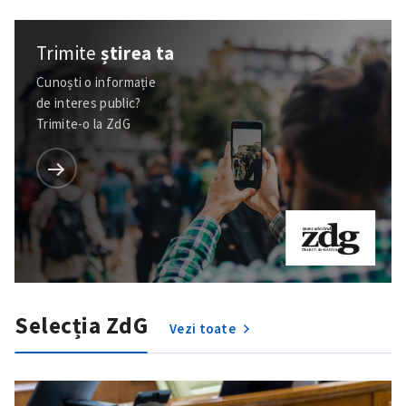
Trimite
știrea ta
Cunoști o informație
de interes public?
Trimite-o la ZdG
Selecția ZdG
Vezi toate