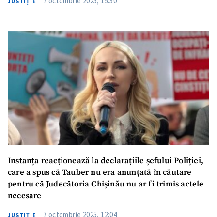
7 octombrie 2025, 15:30
JUSTIȚIE
Trimite o informație
Despre ZdG
in English
на русском
Instanța reacționează la declarațiile șefului Poliției,
care a spus că Tauber nu era anunțată în căutare
pentru că Judecătoria Chișinău nu ar fi trimis actele
necesare
7 octombrie 2025, 12:04
JUSTIȚIE