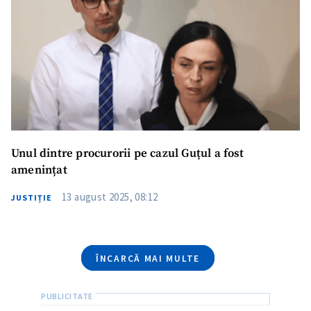
Telefon
+ Telefon personal
Am citit și sunt de
acord cu
politica de
confidențialitate
.
TRIMITE ȘTIREA
Unul dintre procurorii pe cazul Guțul a fost
amenințat
13 august 2025, 08:12
JUSTIȚIE
ÎNCARCĂ MAI MULTE