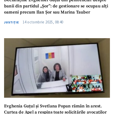
Declarațiile Evgheniei Guțul din penitenciar despre
banii din partidul „Șor”: de gestionare se ocupau alţi
oameni precum Ilan Șor sau Marina Tauber
14 octombrie 2025, 08:40
JUSTIȚIE
Evghenia Guțul și Svetlana Popan rămân în arest.
Curtea de Apel a respins toate solicitările avocaților