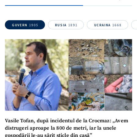
GUVERN
1905
RUSIA
1891
UCRAINA
1668
Vasile Tofan, după incidentul de la Crocmaz: „Avem
distrugeri aproape la 800 de metri, iar la unele
gospodării le-au sărit sticle din casă”