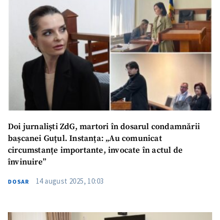
Doi jurnaliști ZdG, martori în dosarul condamnării
bașcanei Guțul. Instanța: „Au comunicat
circumstanțe importante, invocate în actul de
învinuire”
14 august 2025, 10:03
DOSAR
ȘTIREA MEA