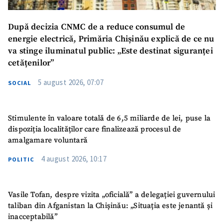
După decizia CNMC de a reduce consumul de
energie electrică, Primăria Chișinău explică de ce nu
va stinge iluminatul public: „Este destinat siguranței
cetățenilor”
5 august 2026, 07:07
SOCIAL
Stimulente în valoare totală de 6,5 miliarde de lei, puse la
dispoziția localităților care finalizează procesul de
amalgamare voluntară
4 august 2026, 10:17
POLITIC
Vasile Tofan, despre vizita „oficială” a delegației guvernului
taliban din Afganistan la Chișinău: „Situația este jenantă și
inacceptabilă”