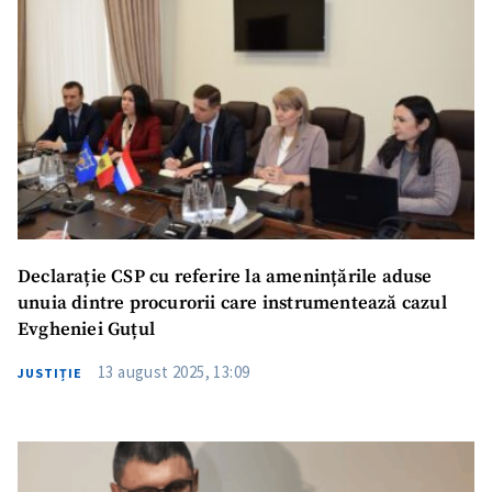
Titlu știre
+ Adaugă titlu
Fotografie
+ Încarcă imagine
Link media
+ Link media
Mesajul știrei
+ Mesajul știrei
Declarație CSP cu referire la amenințările aduse
unuia dintre procurorii care instrumentează cazul
CONTACT SURSĂ
Evgheniei Guțul
Sursă anonimă
13 august 2025, 13:09
JUSTIȚIE
Nume
+ Numele meu
Email
+ Emailul meu