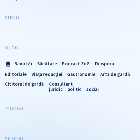
VIDEO
BLOG
Banii tăi
Sănătate
Podcast ZdG
Diaspora
Editoriale
Viața redacției
Gastronomie
Arta de gardă
Cititorul de gardă
Consultant
juridic
politic
social
ZDGUST
SPECIAL