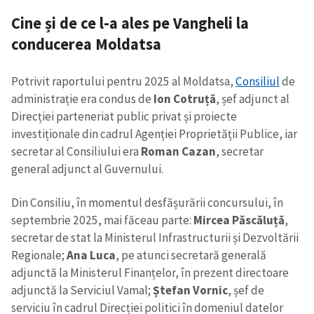
Cine și de ce l-a ales pe Vangheli la
conducerea Moldatsa
Potrivit raportului pentru 2025 al Moldatsa,
Consiliul
de
administrație era condus de
Ion Cotruță
, șef adjunct al
Direcției parteneriat public privat și proiecte
investiționale din cadrul Agenției Proprietății Publice, iar
secretar al Consiliului era
Roman Cazan
, secretar
general adjunct al Guvernului.
Din Consiliu, în momentul desfășurării concursului, în
septembrie 2025, mai făceau parte:
Mircea Păscăluță
,
secretar de stat la Ministerul Infrastructurii și Dezvoltării
Regionale;
Ana Luca
, pe atunci secretară generală
adjunctă la Ministerul Finanțelor, în prezent directoare
adjunctă la Serviciul Vamal;
Ștefan Vornic
, șef de
serviciu în cadrul Direcției politici în domeniul datelor