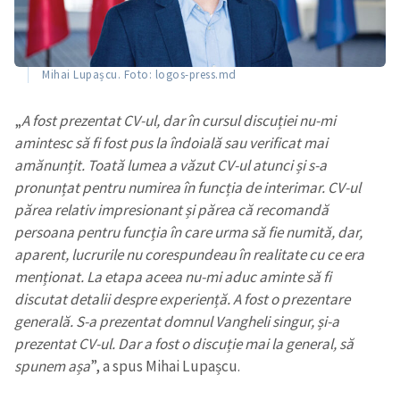
Mihai Lupașcu. Foto: logos-press.md
„
A fost prezentat CV-ul, dar în cursul discuției nu-mi
amintesc să fi fost pus la îndoială sau verificat mai
amănunțit. Toată lumea a văzut CV-ul atunci și s-a
pronunțat pentru numirea în funcția de interimar. CV-ul
părea relativ impresionant și părea că recomandă
persoana pentru funcția în care urma să fie numită, dar,
aparent, lucrurile nu corespundeau în realitate cu ce era
menționat. La etapa aceea nu-mi aduc aminte să fi
discutat detalii despre experiență. A fost o prezentare
generală. S-a prezentat domnul Vangheli singur, și-a
prezentat CV-ul. Dar a fost o discuție mai la general, să
spunem așa
”, a spus Mihai Lupașcu.