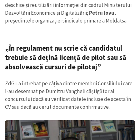
deschise și reutilizării informației din cadrul Ministerului
Dezvoltării Economice și Digitalizării;
Petru Iovu
,
președintele organizației sindicale primare a Moldatsa.
„În regulament nu scrie că candidatul
trebuie să dețină licență de pilot sau să
absolvească cursuri de pilotaj”
ZdG i-a întrebat pe câțiva dintre membrii Consiliului care
l-au desemnat pe Dumitru Vangheli câștigător al
concursului dacă au verificat datele incluse de acesta în
CV sau dacă au cerut documente confirmative.
Trimite o informație
Despre ZdG
in English
на русском