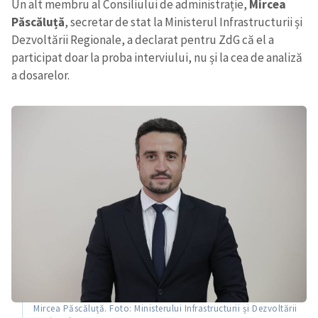
Un alt membru al Consiliului de administrație,
Mircea
Păscăluță
, secretar de stat la Ministerul Infrastructurii și
Dezvoltării Regionale, a declarat pentru ZdG că el a
participat doar la proba interviului, nu și la cea de analiză
a dosarelor.
ȘTIREA MEA
Titlu știre
+ Adaugă titlu
Fotografie
+ Încarcă imagine
Link media
+ Link media
Mesajul știrei
+ Mesajul știrei
Mircea Păscăluță. Foto: Ministerului Infrastructurii și Dezvoltării