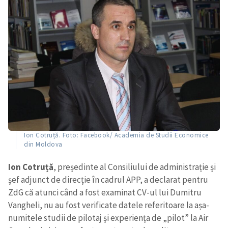
Ion Cotruță. Foto: Facebook/ Academia de Studii Economice
din Moldova
Ion Cotruță
, președinte al Consiliului de administrație și
șef adjunct de direcție în cadrul APP, a declarat pentru
ZdG că atunci când a fost examinat CV-ul lui Dumitru
Vangheli, nu au fost verificate datele referitoare la așa-
numitele studii de pilotaj și experiența de „pilot” la Air