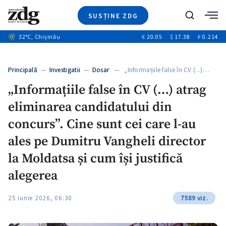
SUSȚINE ZDG
+8
Caută
+5
32
°C
, Chișinău
€
20.05
$
17.38
₽
0.214
Ştiri
+11
+2
Investigatii
Banii tăi
+5
Principală
—
Investigatii
—
Dosar
— „Informațiile false în CV (...)…
Video
„Informațiile false în CV (…) atrag
Special
eliminarea candidatului din
Blog
ZdGust
concurs”. Cine sunt cei care l-au
ales pe Dumitru Vangheli director
la Moldatsa și cum își justifică
alegerea
25 iunie 2026, 06:30
7589 viz.