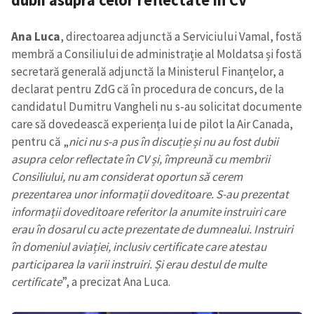
Ana Luca
, directoarea adjunctă a Serviciului Vamal, fostă
membră a Consiliului de administrație al Moldatsa și fostă
secretară generală adjunctă la Ministerul Finanțelor, a
declarat pentru ZdG că în procedura de concurs, de la
candidatul Dumitru Vangheli nu s-au solicitat documente
care să dovedească experiența lui de pilot la Air Canada,
pentru că „
nici nu s-a pus în discuție și nu au fost dubii
asupra celor reflectate în CV și, împreună cu membrii
Consiliului, nu am considerat oportun să cerem
prezentarea unor informații doveditoare. S-au prezentat
informații doveditoare referitor la anumite instruiri care
erau în dosarul cu acte prezentate de dumnealui. Instruiri
în domeniul aviației, inclusiv certificate care atestau
participarea la varii instruiri. Și erau destul de multe
certificate
”, a precizat Ana Luca.