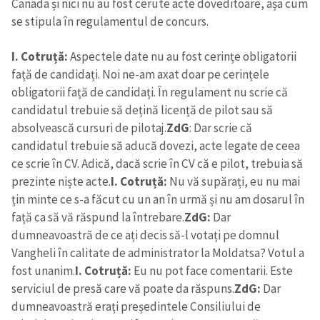
Canada și nici nu au fost cerute acte doveditoare, așa cum
se stipula în regulamentul de concurs.
I. Cotruță:
Aspectele date nu au fost cerințe obligatorii
față de candidați. Noi ne-am axat doar pe cerințele
obligatorii față de candidați. În regulament nu scrie că
candidatul trebuie să dețină licență de pilot sau să
absolvească cursuri de pilotaj.
ZdG
: Dar scrie că
candidatul trebuie să aducă dovezi, acte legate de ceea
ce scrie în CV. Adică, dacă scrie în CV că e pilot, trebuia să
prezinte niște acte.
I. Cotruță:
Nu vă supărați, eu nu mai
țin minte ce s-a făcut cu un an în urmă și nu am dosarul în
față ca să vă răspund la întrebare.
ZdG:
Dar
dumneavoastră de ce ați decis să-l votați pe domnul
Vangheli în calitate de administrator la Moldatsa? Votul a
fost unanim.
I. Cotruță:
Eu nu pot face comentarii. Este
serviciul de presă care vă poate da răspuns.
ZdG:
Dar
dumneavoastră erați președintele Consiliului de