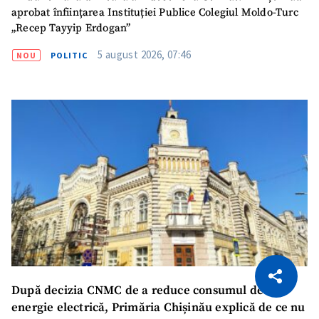
aprobat înființarea Instituției Publice Colegiul Moldo-Turc
„Recep Tayyip Erdogan”
5 august 2026, 07:46
NOU
POLITIC
CITEȘTE
Citește articolul
Copiază Link
După decizia CNMC de a reduce consumul de
energie electrică, Primăria Chișinău explică de ce nu