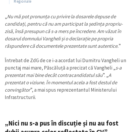
Regionale
CONTACT SURSĂ
„
Nu mă pot pronunța cu privire la dosarele depuse de
Sursă anonimă
candidați, pentru că nu am participat la ședința propriu-
zisă, însă presupun că s-a mers pe încredere. Am văzut în
Nume
+ Numele meu
dosarul domnului Vangheli și o declarație pe propria
răspundere că documentele prezentate sunt autentice.
”
Email
+ Emailul meu
Întrebat de ZdG de ce i-a acordat lui Dumitru Vangheli un
punctaj mai mare, Păscăluță a precizat că Vangheli „
s-a
Telefon
+ Telefon personal
prezentat mai bine decât contracandidatul său
”. „
A
prezentat o viziune. În momentul acela a fost destul de
Am citit și sunt de
convingător
”, a mai spus reprezentantul Ministerului
acord cu
politica de
confidențialitate
.
Infrastructurii.
TRIMITE ȘTIREA
„Nici nu s-a pus în discuție și nu au fost
dubii asupra celor reflectate în CV”