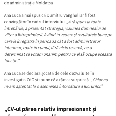
de administrație Moldatsa.
Ana Luca a mai spus că Dumitru Vangheli ar fi fost
SUSȚINE
convingător în cadrul interviului. „
A răspuns la toate
întrebările, a prezentat strategia, viziunea dumnealui de
viitor a întreprinderii. Având în vedere și rezultatele bune pe
care le înregistra în perioada cât a fost administrator
interimar, toate în cumul, fără nicio rezervă, ne-a
determinat să votăm unanim pentru ca el să ocupe această
funcție.
”
Ana Luca se declară șocată de cele dezvăluite în
investigația ZdG și spune că a rămas surprinsă: „
Chiar nu
m-am așteptat la o asemenea întorsătură a lucrurilor.
”
„CV-ul părea relativ impresionant și