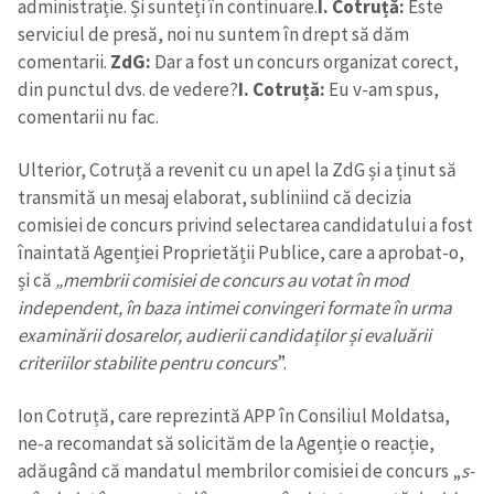
administrație. Și sunteți în continuare.
I. Cotruță:
Este
serviciul de presă, noi nu suntem în drept să dăm
comentarii.
ZdG:
Dar a fost un concurs organizat corect,
din punctul dvs. de vedere?
I. Cotruță:
Eu v-am spus,
comentarii nu fac.
Ulterior, Cotruță a revenit cu un apel la ZdG și a ținut să
transmită un mesaj elaborat, subliniind că decizia
comisiei de concurs privind selectarea candidatului a fost
înaintată Agenției Proprietății Publice, care a aprobat-o,
și că
„membrii comisiei de concurs au votat în mod
independent, în baza intimei convingeri formate în urma
examinării dosarelor, audierii candidaților și evaluării
criteriilor stabilite pentru concurs
”.
Ion Cotruță, care reprezintă APP în Consiliul Moldatsa,
ne-a recomandat să solicităm de la Agenție o reacție,
adăugând că mandatul membrilor comisiei de concurs „
s-