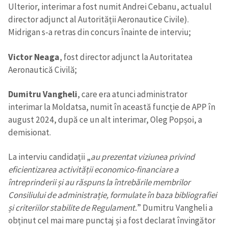
Ulterior, interimar a fost numit Andrei Cebanu, actualul
director adjunct al Autorității Aeronautice Civile).
Midrigan s-a retras din concurs înainte de interviu;
Victor Neaga
, fost director adjunct la Autoritatea
Aeronautică Civilă;
Dumitru Vangheli
, care era atunci administrator
interimar la Moldatsa, numit în această funcție de APP în
august 2024, după ce un alt interimar, Oleg Popșoi, a
demisionat.
La interviu candidații „
au prezentat viziunea privind
eficientizarea activității economico-financiare a
întreprinderii și au răspuns la întrebările membrilor
Consiliului de administrație, formulate în baza bibliografiei
și criteriilor stabilite de Regulament.
” Dumitru Vangheli a
obținut cel mai mare punctaj și a fost declarat învingător