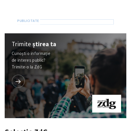
Trimite
știrea ta
Cunoști o informație
de interes public?
Trimite-o la ZdG