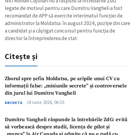
Nici Roman Cojuhari nu a răspuns la întrebările ZdG
legate de motivul pentru care Dumitru Vangheli a fost
recomandat de APP să exercite interimatul funcției de
administrator la Moldatsa în august 2024, poziție din care
a candidat și a câștigat concursul pentru funcția de
director la întreprinderea de stat.
Citește și
Zborul spre șefia Moldatsa, pe aripile unui CV cu
informații false: „misiunile secrete” și controversele
din jurul lui Dumitru Vangheli
18 iunie 2026, 06:50
ANCHETA
Dumitru Vangheli răspunde la întrebările ZdG: evită
să vorbească despre studii, licența de pilot și
„munca” la Air Canada și admite că nu e rudă cu