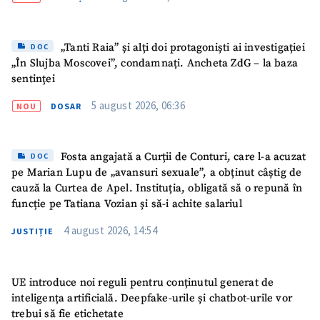
„Tanti Raia” și alți doi protagoniști ai investigației
DOC
„În Slujba Moscovei”, condamnați. Ancheta ZdG – la baza
sentinței
5 august 2026, 06:36
NOU
DOSAR
Fosta angajată a Curții de Conturi, care l-a acuzat
DOC
pe Marian Lupu de „avansuri sexuale”, a obținut câștig de
cauză la Curtea de Apel. Instituția, obligată să o repună în
funcție pe Tatiana Vozian și să-i achite salariul
4 august 2026, 14:54
JUSTIȚIE
UE introduce noi reguli pentru conținutul generat de
inteligența artificială. Deepfake-urile și chatbot-urile vor
trebui să fie etichetate