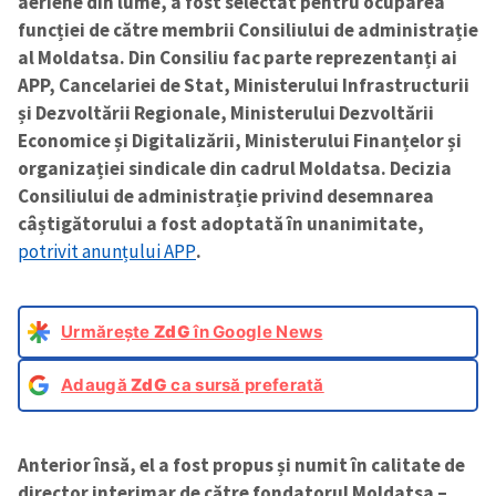
aeriene din lume, a fost selectat pentru ocuparea
funcției de către membrii Consiliului de administrație
al Moldatsa. Din Consiliu fac parte reprezentanți ai
APP, Cancelariei de Stat, Ministerului Infrastructurii
și Dezvoltării Regionale, Ministerului Dezvoltării
Economice și Digitalizării, Ministerului Finanțelor și
organizației sindicale din cadrul Moldatsa. Decizia
Consiliului de administrație privind desemnarea
câștigătorului a fost adoptată în unanimitate,
potrivit anunțului APP
.
Urmărește
ZdG
în Google News
Adaugă
ZdG
ca sursă preferată
Anterior însă, el a fost propus și numit în calitate de
director interimar de către fondatorul Moldatsa –