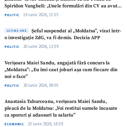
Spiridon Vangheli: „Unele formulări din CV au avut
caracter sumar”
19 iunie 2026, 15:55
POLITIC
Șeful suspendat al „Moldatsa”, vizat într-
ULTIMA ORĂ
o investigație ZdG, va fi demis. Decizia APP
20 iunie 2026, 12:59
POLITIC
Verișoara Maiei Sandu, angajată fără concurs la
„Moldatsa”: „Eu îmi caut joburi așa cum fiecare din
noi o face”
20 iunie 2026, 09:05
POLITIC
Anastasia Taburceanu, verișoara Maiei Sandu,
pleacă de la Moldatsa: „Voi restitui sumele încasate
ca sporuri și adaosuri la salariu”
23 iunie 2026, 16:59
ECONOMIC