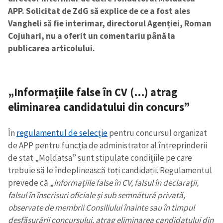
APP. Solicitat de ZdG să explice de ce a fost ales
Vangheli să fie interimar, directorul Agenției, Roman
Cojuhari, nu a oferit un comentariu până la
publicarea articolului.
„Informațiile false în CV (…) atrag
eliminarea candidatului din concurs”
În
regulamentul de selecție
pentru concursul organizat
de APP pentru funcția de administrator al întreprinderii
de stat „Moldatsa” sunt stipulate condițiile pe care
trebuie să le îndeplinească toți candidații. Regulamentul
prevede că „
informațiile false în CV, falsul în declarații,
falsul în înscrisuri oficiale și sub semnătură privată,
observate de membrii Consiliului înainte sau în timpul
desfășurării concursului, atrag eliminarea candidatului din