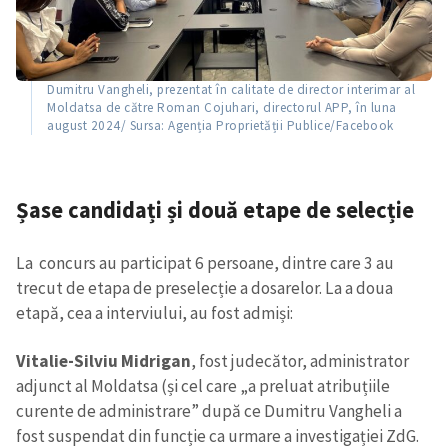
Dumitru Vangheli, prezentat în calitate de director interimar al
Moldatsa de către Roman Cojuhari, directorul APP, în luna
august 2024/ Sursa: Agenția Proprietății Publice/Facebook
Șase candidați și două etape de selecție
La concurs au participat 6 persoane, dintre care 3 au
trecut de etapa de preselecție a dosarelor. La a doua
etapă, cea a interviului, au fost admiși:
Vitalie-Silviu Midrigan
, fost judecător, administrator
adjunct al Moldatsa (și cel care „a preluat atribuțiile
curente de administrare” după ce Dumitru Vangheli a
fost suspendat din funcție ca urmare a investigației ZdG.