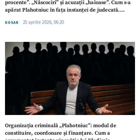
procente”. „Născociri” și acuzații „haioase”. Cum s-a
apărat Plahotniuc în fața instanței de judecată.
DETALII din sentință
25 aprilie 2026, 06:20
DOSAR
Organizația criminală „Plahotniuc”: modul de
constituire, coordonare și finanțare. Cum a