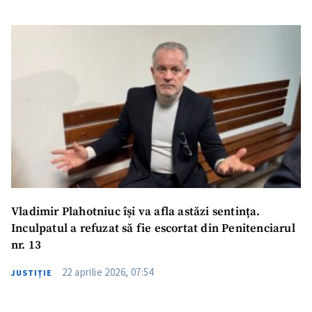
ȘTIREA MEA
Titlu știre
+ Adaugă titlu
Fotografie
+ Încarcă imagine
Link media
+ Link media
Vladimir Plahotniuc își va afla astăzi sentința.
Mesajul știrei
+ Mesajul știrei
Inculpatul a refuzat să fie escortat din Penitenciarul
nr. 13
CONTACT SURSĂ
22 aprilie 2026, 07:54
JUSTIȚIE
Sursă anonimă