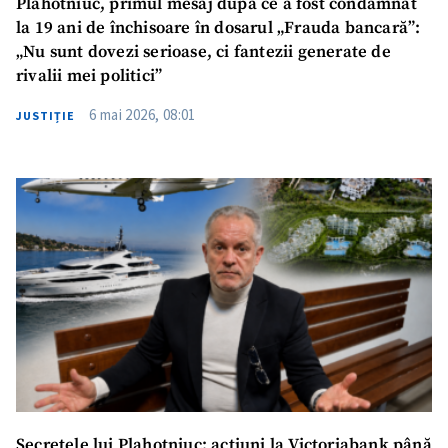
Plahotniuc, primul mesaj după ce a fost condamnat
la 19 ani de închisoare în dosarul „Frauda bancară”:
„Nu sunt dovezi serioase, ci fantezii generate de
rivalii mei politici”
6 mai 2026, 08:01
JUSTIȚIE
Secretele lui Plahotniuc: acțiuni la Victoriabank până