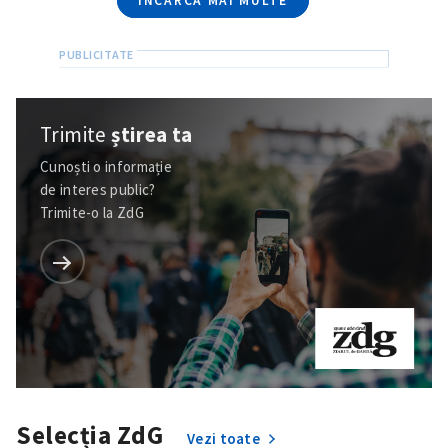
ÎNCARCĂ MAI MULTE
Trimite
știrea ta
Cunoști o informație
de interes public?
Trimite-o la ZdG
Selecția ZdG
Vezi toate