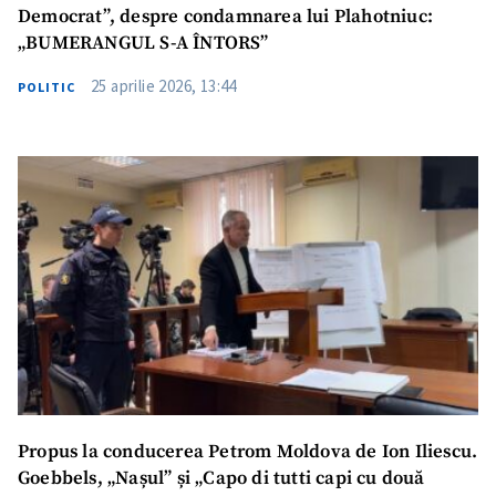
Democrat”, despre condamnarea lui Plahotniuc:
„BUMERANGUL S-A ÎNTORS”
25 aprilie 2026, 13:44
POLITIC
Trimite o informație
Despre ZdG
in English
на русском
Propus la conducerea Petrom Moldova de Ion Iliescu.
Goebbels, „Nașul” și „Capo di tutti capi cu două