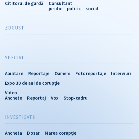
Cititorul de gardă
Consultant
juridic
politic
social
ZDGUST
SPECIAL
Abilitare
Reportaje
Oameni
Fotoreportaje
Interviuri
Expo 30 de ani de corupție
Video
Anchete
Reportaj
Vox
Stop-cadru
INVESTIGATII
Ancheta
Dosar
Marea corupție