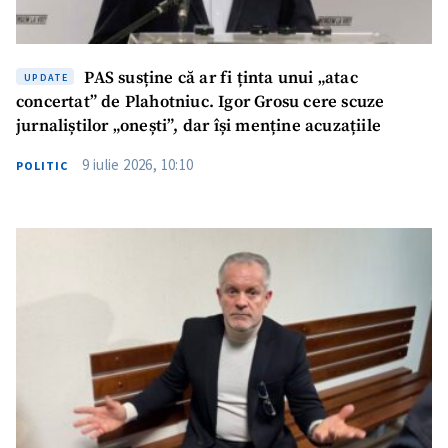
PAS susține că ar fi ținta unui „atac
UPDATE
concertat” de Plahotniuc. Igor Grosu cere scuze
jurnaliștilor „onești”, dar își menține acuzațiile
9 iulie 2026, 10:10
POLITIC