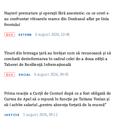
Nașteri premature și operații fără anestezie: cu ce orori s-
au confruntat viitoarele mame din Donbasul aflat pe linia
frontului
6 august 2026, 10:46
NOU
EXTERN
Tineri din întreaga țară au învățat cum să recunoască și să
combată dezinformarea în cadrul celei de-a doua ediții a
Taberei de Reziliență Informațională
6 august 2026, 09:43
NOU
SOCIAL
Prima reacție a Curții de Conturi după ce a fost obligată de
Curtea de Apel să o repună în funcție pe Tatiana Vozian și
să-i achite salariul „pentru absența forțată de la muncă”
5 august 2026, 09:12
JUSTIȚIE