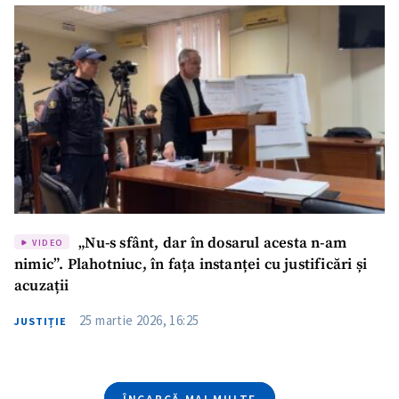
Nume
+ Numele meu
Email
+ Emailul meu
Telefon
+ Telefon personal
Am citit și sunt de
acord cu
politica de
confidențialitate
.
TRIMITE ȘTIREA
„Nu-s sfânt, dar în dosarul acesta n-am
VIDEO
nimic”. Plahotniuc, în fața instanței cu justificări și
acuzații
25 martie 2026, 16:25
JUSTIȚIE