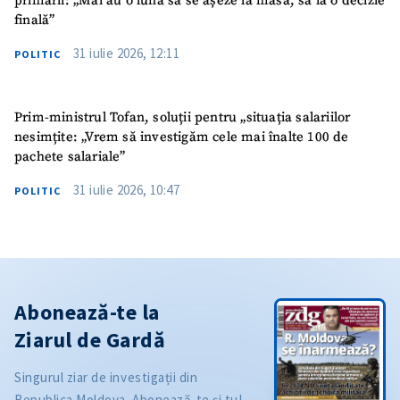
primării: „Mai au o lună să se așeze la masă, să ia o decizie
finală”
31 iulie 2026, 12:11
POLITIC
Prim-ministrul Tofan, soluții pentru „situația salariilor
nesimțite: „Vrem să investigăm cele mai înalte 100 de
pachete salariale”
31 iulie 2026, 10:47
POLITIC
Abonează-te la
Ziarul de Gardă
Singurul ziar de investigații din
Republica Moldova. Abonează-te și tu!