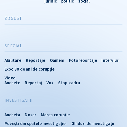
juridic
politic
social
ZDGUST
SPECIAL
Abilitare
Reportaje
Oameni
Fotoreportaje
Interviuri
Expo 30 de ani de corupție
Video
Anchete
Reportaj
Vox
Stop-cadru
INVESTIGATII
Ancheta
Dosar
Marea corupție
Povești din spatele investigației
Ghiduri de investigații