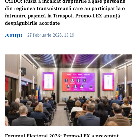
CtEDO: Rusia a încălcat drepturile a șase persoane
din regiunea transnistreană care au participat la o
întrunire pașnică la Tiraspol. Promo-LEX anunță
despăgubirile acordate
27 februarie 2026, 13:19
JUSTIȚIE
Forumul Electoral 2026: Promo-LEX a prezentat