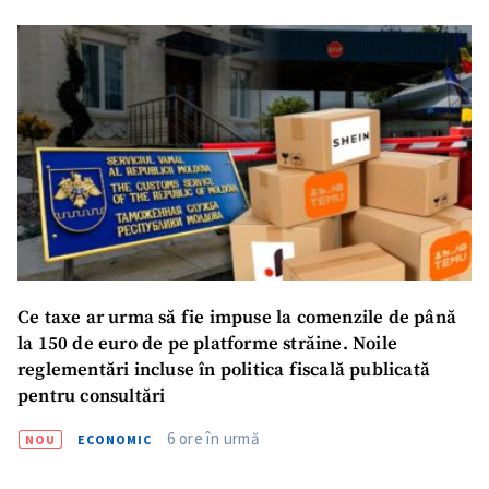
CONTACT SURSĂ
Sursă anonimă
Nume
+ Numele meu
Email
+ Emailul meu
Telefon
+ Telefon personal
Am citit și sunt de
Ce taxe ar urma să fie impuse la comenzile de până
acord cu
politica de
la 150 de euro de pe platforme străine. Noile
confidențialitate
.
reglementări incluse în politica fiscală publicată
pentru consultări
TRIMITE ȘTIREA
6 ore în urmă
NOU
ECONOMIC