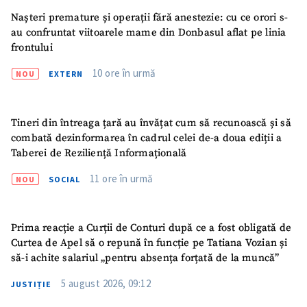
Nașteri premature și operații fără anestezie: cu ce orori s-
au confruntat viitoarele mame din Donbasul aflat pe linia
frontului
10 ore în urmă
NOU
EXTERN
Tineri din întreaga țară au învățat cum să recunoască și să
combată dezinformarea în cadrul celei de-a doua ediții a
Taberei de Reziliență Informațională
11 ore în urmă
NOU
SOCIAL
Prima reacție a Curții de Conturi după ce a fost obligată de
Curtea de Apel să o repună în funcție pe Tatiana Vozian și
să-i achite salariul „pentru absența forțată de la muncă”
5 august 2026, 09:12
JUSTIȚIE