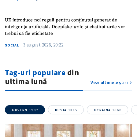
UE introduce noi reguli pentru conținutul generat de
inteligența artificială. Deepfake-urile și chatbot-urile vor
trebui să fie etichetate
3 august 2026, 20:22
SOCIAL
Tag-uri populare
din
ultima lună
ȘTIREA MEA
Vezi ultimele știri
Titlu știre
+ Adaugă titlu
Fotografie
+ Încarcă imagine
GUVERN
1902
RUSIA
1885
UCRAINA
1660
Link media
+ Link media