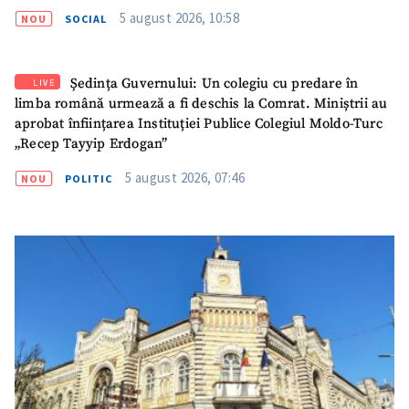
TRIMITE ȘTIREA
5 august 2026, 10:58
NOU
SOCIAL
Ședința Guvernului: Un colegiu cu predare în
LIVE
limba română urmează a fi deschis la Comrat. Miniștrii au
aprobat înființarea Instituției Publice Colegiul Moldo-Turc
„Recep Tayyip Erdogan”
5 august 2026, 07:46
NOU
POLITIC
SUSȚINE