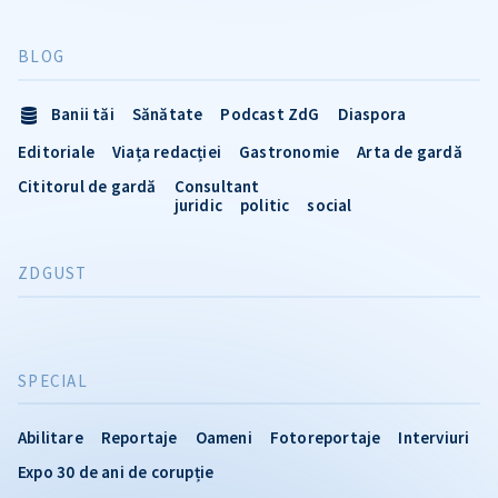
BLOG
Banii tăi
Sănătate
Podcast ZdG
Diaspora
Editoriale
Viața redacției
Gastronomie
Arta de gardă
Cititorul de gardă
Consultant
juridic
politic
social
ZDGUST
SPECIAL
Abilitare
Reportaje
Oameni
Fotoreportaje
Interviuri
Expo 30 de ani de corupție