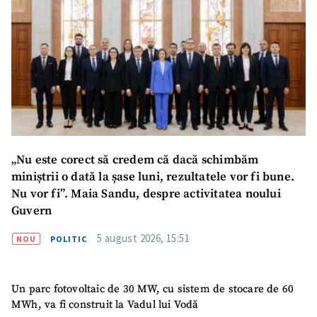
Mesajul știrei
+ Mesajul știrei
CONTACT SURSĂ
Sursă anonimă
Nume
+ Numele meu
„Nu este corect să credem că dacă schimbăm
miniștrii o dată la șase luni, rezultatele vor fi bune.
Email
+ Emailul meu
Nu vor fi”. Maia Sandu, despre activitatea noului
Guvern
Telefon
+ Telefon personal
5 august 2026, 15:51
NOU
POLITIC
Am citit și sunt de
acord cu
politica de
Un parc fotovoltaic de 30 MW, cu sistem de stocare de 60
confidențialitate
.
MWh, va fi construit la Vadul lui Vodă