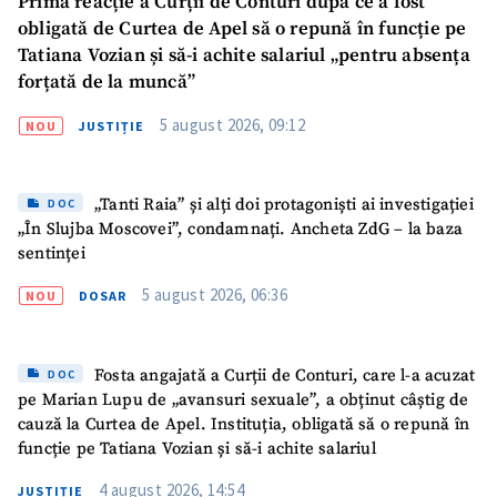
Prima reacție a Curții de Conturi după ce a fost
obligată de Curtea de Apel să o repună în funcție pe
Tatiana Vozian și să-i achite salariul „pentru absența
forțată de la muncă”
5 august 2026, 09:12
NOU
JUSTIȚIE
„Tanti Raia” și alți doi protagoniști ai investigației
DOC
„În Slujba Moscovei”, condamnați. Ancheta ZdG – la baza
sentinței
5 august 2026, 06:36
NOU
DOSAR
Fosta angajată a Curții de Conturi, care l-a acuzat
DOC
pe Marian Lupu de „avansuri sexuale”, a obținut câștig de
cauză la Curtea de Apel. Instituția, obligată să o repună în
funcție pe Tatiana Vozian și să-i achite salariul
4 august 2026, 14:54
JUSTIȚIE