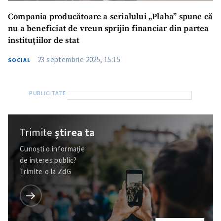
Compania producătoare a serialului „Plaha” spune că
nu a beneficiat de vreun sprijin financiar din partea
instituțiilor de stat
23 septembrie 2025, 15:15
SOCIAL
Trimite
știrea ta
Cunoști o informație
de interes public?
Trimite o informație
Despre ZdG
Trimite-o la ZdG
in English
на русском