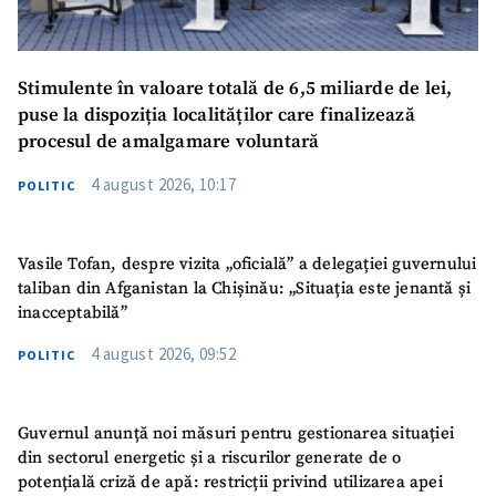
Stimulente în valoare totală de 6,5 miliarde de lei,
puse la dispoziția localităților care finalizează
procesul de amalgamare voluntară
4 august 2026, 10:17
POLITIC
Vasile Tofan, despre vizita „oficială” a delegației guvernului
taliban din Afganistan la Chișinău: „Situația este jenantă și
inacceptabilă”
4 august 2026, 09:52
POLITIC
Guvernul anunță noi măsuri pentru gestionarea situației
din sectorul energetic și a riscurilor generate de o
potențială criză de apă: restricții privind utilizarea apei