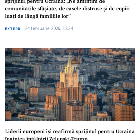
sprijinul pentru Ucraina: „Ne amintim de
comunitățile sfâșiate, de casele distruse și de copiii
luați de lângă familiile lor”
24 februarie 2026, 12:34
EXTERN
Liderii europeni își reafirmă sprijinul pentru Ucraina
înaintea întâlnirii Zelenski-Trump