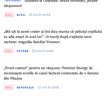
Talibanii la Chișinău: multe întrebări, puține
EDITORIAL
răspunsuri
10 ore în urmă
NOU
BLOG
„Mă uit la acest crater și îmi dau seama că pătuțul copilului
se afla exact în acel loc”. 10 morți după explozia unei
rachete: tragedia familiei Voronov
10 ore în urmă
NOU
EXTERN
„Front comun” pentru un răspuns: Premier Energy își
recunoaște erorile în cazul facturii contestate de o femeie
din Pitușca
11 ore în urmă
NOU
REPORTAJE