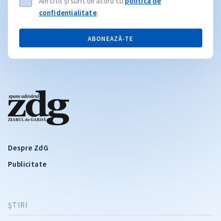
Am citit și sunt de acord cu
politica de
confidențialitate
.
ABONEAZĂ-TE
Despre ZdG
Publicitate
ŞTIRI