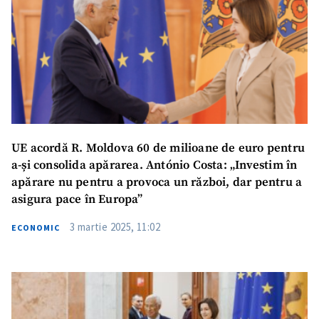
Titlu știre
+ Adaugă titlu
Fotografie
+ Încarcă imagine
Link media
+ Link media
UE acordă R. Moldova 60 de milioane de euro pentru
Mesajul știrei
+ Mesajul știrei
a-și consolida apărarea. António Costa: „Investim în
apărare nu pentru a provoca un război, dar pentru a
asigura pace în Europa”
CONTACT SURSĂ
3 martie 2025, 11:02
ECONOMIC
Sursă anonimă
Nume
+ Numele meu
Email
+ Emailul meu