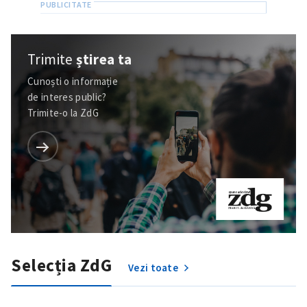
Trimite
știrea ta
Cunoști o informație
de interes public?
Trimite-o la ZdG
Selecția ZdG
Vezi toate