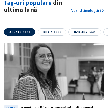
Tag-uri populare
din
ultima lună
Vezi ultimele știri
GUVERN
1904
RUSIA
1888
UCRAINA
1665
Anastasia Pârvan, membră a diasporei:
OAMENI