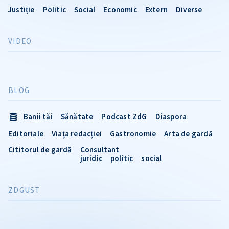
Justiție
Politic
Social
Economic
Extern
Diverse
VIDEO
BLOG
Banii tăi
Sănătate
Podcast ZdG
Diaspora
Editoriale
Viața redacției
Gastronomie
Arta de gardă
Cititorul de gardă
Consultant
juridic
politic
social
ZDGUST