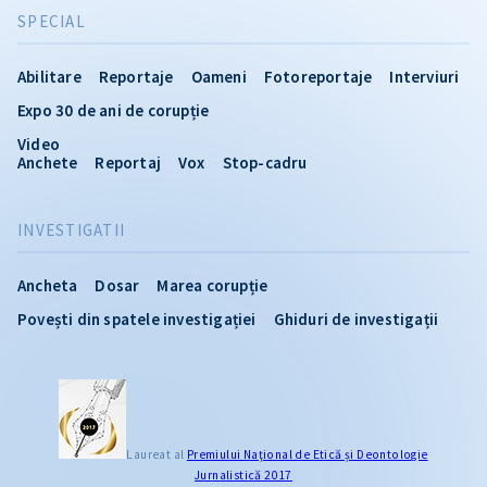
SPECIAL
Abilitare
Reportaje
Oameni
Fotoreportaje
Interviuri
Expo 30 de ani de corupție
Video
Anchete
Reportaj
Vox
Stop-cadru
INVESTIGATII
Ancheta
Dosar
Marea corupție
Povești din spatele investigației
Ghiduri de investigații
CITEȘTE
Laureat al
Premiului Naţional de Etică și Deontologie
Jurnalistică 2017