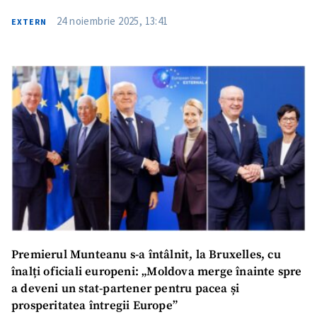
24 noiembrie 2025, 13:41
EXTERN
Trimite o informație
Despre ZdG
in English
на русском
Premierul Munteanu s-a întâlnit, la Bruxelles, cu
înalți oficiali europeni: „Moldova merge înainte spre
a deveni un stat-partener pentru pacea și
prosperitatea întregii Europe”