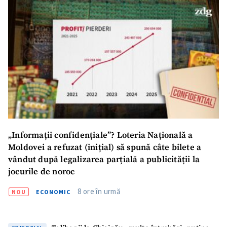
SUSȚINE
„Informații confidențiale”? Loteria Națională a
Moldovei a refuzat (inițial) să spună câte bilete a
vândut după legalizarea parțială a publicității la
jocurile de noroc
8 ore în urmă
NOU
ECONOMIC