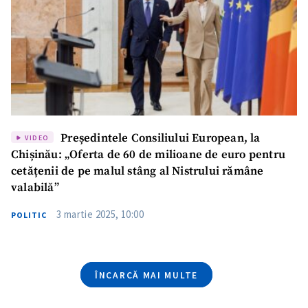
Telefon
+ Telefon personal
Am citit și sunt de
acord cu
politica de
confidențialitate
.
TRIMITE ȘTIREA
Președintele Consiliului European, la
VIDEO
Chișinău: „Oferta de 60 de milioane de euro pentru
cetățenii de pe malul stâng al Nistrului rămâne
valabilă”
3 martie 2025, 10:00
POLITIC
ÎNCARCĂ MAI MULTE