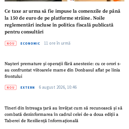
Ce taxe ar urma să fie impuse la comenzile de până
la 150 de euro de pe platforme străine. Noile
Trimite o informație
Despre ZdG
reglementări incluse în politica fiscală publicată
in English
на русском
pentru consultări
11 ore în urmă
NOU
ECONOMIC
Nașteri premature și operații fără anestezie: cu ce orori s-
au confruntat viitoarele mame din Donbasul aflat pe linia
frontului
6 august 2026, 10:46
NOU
EXTERN
Tineri din întreaga țară au învățat cum să recunoască și să
combată dezinformarea în cadrul celei de-a doua ediții a
Taberei de Reziliență Informațională