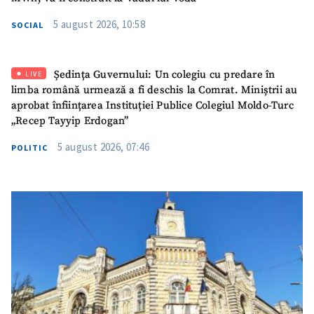
5 august 2026, 10:58
SOCIAL
Mesajul știrei
+ Mesajul știrei
Ședința Guvernului: Un colegiu cu predare în
LIVE
limba română urmează a fi deschis la Comrat. Miniștrii au
CONTACT SURSĂ
aprobat înființarea Instituției Publice Colegiul Moldo-Turc
„Recep Tayyip Erdogan”
Sursă anonimă
5 august 2026, 07:46
POLITIC
Nume
+ Numele meu
Email
+ Emailul meu
Telefon
+ Telefon personal
Am citit și sunt de
acord cu
politica de
confidențialitate
.