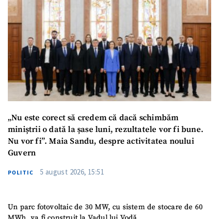
„Nu este corect să credem că dacă schimbăm
miniștrii o dată la șase luni, rezultatele vor fi bune.
ȘTIREA MEA
Nu vor fi”. Maia Sandu, despre activitatea noului
Titlu știre
+ Adaugă titlu
Guvern
5 august 2026, 15:51
POLITIC
Fotografie
+ Încarcă imagine
Link media
Un parc fotovoltaic de 30 MW, cu sistem de stocare de 60
+ Link media
MWh, va fi construit la Vadul lui Vodă