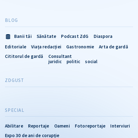
BLOG
Banii tăi
Sănătate
Podcast ZdG
Diaspora
Editoriale
Viața redacției
Gastronomie
Arta de gardă
Cititorul de gardă
Consultant
juridic
politic
social
ZDGUST
SPECIAL
Abilitare
Reportaje
Oameni
Fotoreportaje
Interviuri
Expo 30 de ani de corupție