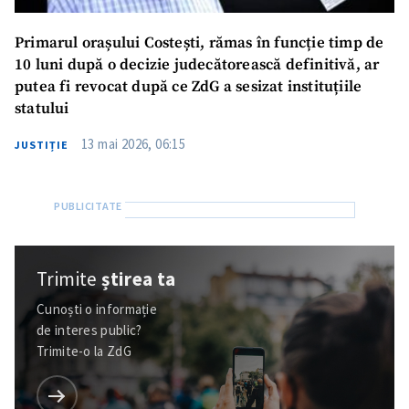
Primarul orașului Costești, rămas în funcție timp de
10 luni după o decizie judecătorească definitivă, ar
putea fi revocat după ce ZdG a sesizat instituțiile
statului
13 mai 2026, 06:15
JUSTIȚIE
Trimite
știrea ta
Cunoști o informație
de interes public?
Trimite-o la ZdG