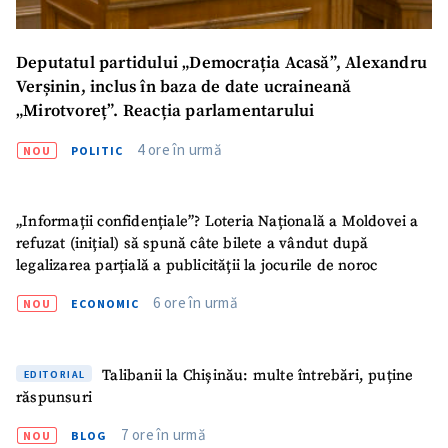
Trimite o informație
Despre ZdG
in English
на русском
Deputatul partidului „Democrația Acasă”, Alexandru
Verșinin, inclus în baza de date ucraineană
„Mirotvoreț”. Reacția parlamentarului
4 ore în urmă
NOU
POLITIC
„Informații confidențiale”? Loteria Națională a Moldovei a
refuzat (inițial) să spună câte bilete a vândut după
legalizarea parțială a publicității la jocurile de noroc
6 ore în urmă
NOU
ECONOMIC
Talibanii la Chișinău: multe întrebări, puține
EDITORIAL
răspunsuri
7 ore în urmă
NOU
BLOG