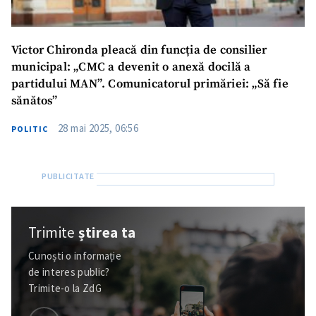
Victor Chironda pleacă din funcția de consilier
municipal: „CMC a devenit o anexă docilă a
partidului MAN”. Comunicatorul primăriei: „Să fie
sănătos”
28 mai 2025, 06:56
POLITIC
Trimite
știrea ta
Cunoști o informație
de interes public?
Trimite-o la ZdG