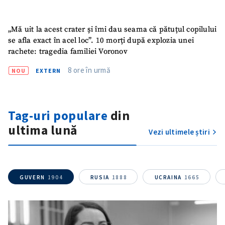
„Mă uit la acest crater și îmi dau seama că pătuțul copilului
se afla exact în acel loc”. 10 morți după explozia unei
rachete: tragedia familiei Voronov
8 ore în urmă
NOU
EXTERN
Tag-uri populare
din
ultima lună
Vezi ultimele știri
GUVERN
1904
RUSIA
1888
UCRAINA
1665