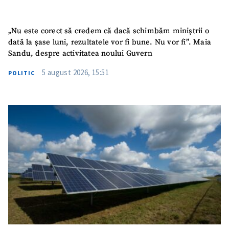
Mesajul știrei
+ Mesajul știrei
„Nu este corect să credem că dacă schimbăm miniștrii o
CONTACT SURSĂ
dată la șase luni, rezultatele vor fi bune. Nu vor fi”. Maia
Sandu, despre activitatea noului Guvern
Sursă anonimă
5 august 2026, 15:51
POLITIC
Nume
+ Numele meu
Email
+ Emailul meu
Telefon
+ Telefon personal
Am citit și sunt de
acord cu
politica de
confidențialitate
.
TRIMITE ȘTIREA