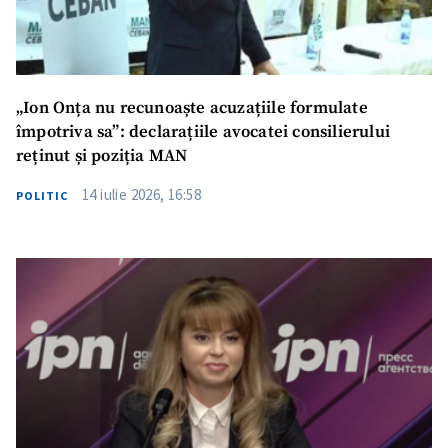
„Ion Onța nu recunoaște acuzațiile formulate
împotriva sa”: declarațiile avocatei consilierului
reținut și poziția MAN
14 iulie 2026, 16:58
POLITIC