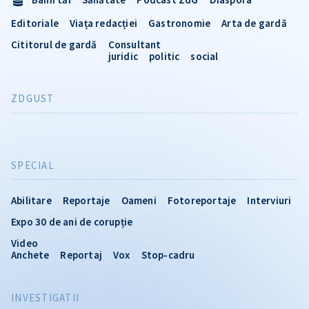
Editoriale
Viața redacției
Gastronomie
Arta de gardă
Cititorul de gardă
Consultant
juridic
politic
social
ZDGUST
SPECIAL
Abilitare
Reportaje
Oameni
Fotoreportaje
Interviuri
Expo 30 de ani de corupție
Video
Anchete
Reportaj
Vox
Stop-cadru
INVESTIGATII