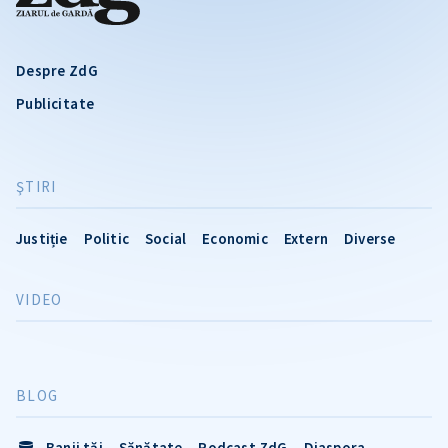
Despre ZdG
Publicitate
ŞTIRI
Justiție
Politic
Social
Economic
Extern
Diverse
VIDEO
BLOG
Banii tăi
Sănătate
Podcast ZdG
Diaspora