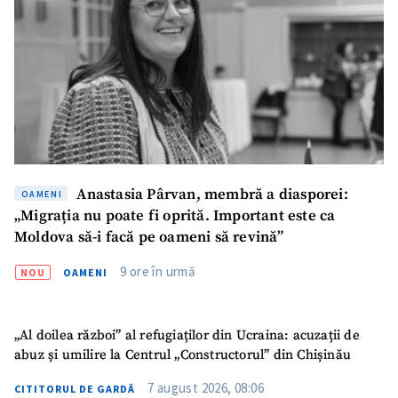
ȘTIREA MEA
Anastasia Pârvan, membră a diasporei:
OAMENI
„Migrația nu poate fi oprită. Important este ca
Titlu știre
+ Adaugă titlu
Moldova să-i facă pe oameni să revină”
9 ore în urmă
Fotografie
+ Încarcă imagine
NOU
OAMENI
Link media
+ Link media
„Al doilea război” al refugiaților din Ucraina: acuzații de
abuz și umilire la Centrul „Constructorul” din Chișinău
7 august 2026, 08:06
CITITORUL DE GARDĂ