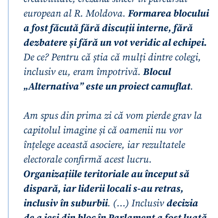
european al R. Moldova.
Formarea blocului
a fost făcută fără discuții interne, fără
dezbatere și fără un vot veridic al echipei.
De ce? Pentru că știa că mulți dintre colegi,
inclusiv eu, eram împotrivă.
Blocul
„Alternativa” este un proiect camuflat
.
Am spus din prima zi că vom pierde grav la
capitolul imagine și că oamenii nu vor
înțelege această asociere, iar rezultatele
electorale confirmă acest lucru.
Organizațiile teritoriale au început să
dispară, iar liderii locali s-au retras,
inclusiv în suburbii
. (…) Inclusiv
decizia
de a ieși din bloc în Parlament a fost luată