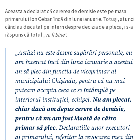
Aceasta a declarat că cererea de demisie este pe masa
CONTACT SURSĂ
primarului Ion Ceban încă din luna ianuarie. Totuși, atunci
Sursă anonimă
când au discutat pe intern despre decizia de a pleca, i s-a
răspuns că totul
„va fi bine”.
Nume
+ Numele meu
„Astăzi nu este despre supărări personale, eu
Email
+ Emailul meu
am încercat încă din luna ianuarie a acestui
an să plec din funcția de viceprimar al
Telefon
+ Telefon personal
municipiului Chișinău, pentru că nu mai
puteam accepta ceea ce se întâmplă pe
Am citit și sunt de
acord cu
politica de
interiorul instituției, echipei.
Nu am plecat,
confidențialitate
.
chiar dacă am depus cerere de demisie,
TRIMITE ȘTIREA
pentru că nu am fost lăsată de către
primar să plec.
Declarațiile unor executori
ai primarului, referitor la revocarea mea din