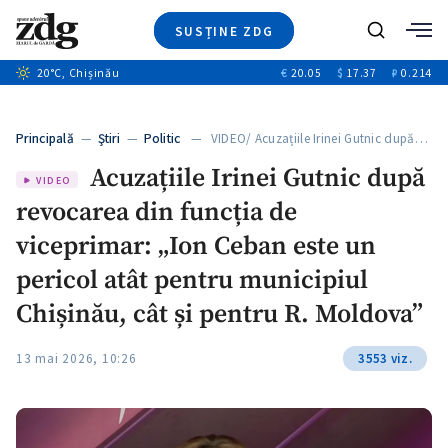
SUSȚINE ZDG
Caută
+2
20
°C
, Chișinău
€
20.05
$
17.37
₽
0.214
Ştiri
+6
+3
Investigatii
Banii tăi
+2
Principală
—
Ştiri
—
Politic
— VIDEO/ Acuzațiile Irinei Gutnic după…
Video
+1
+1
Acuzațiile Irinei Gutnic după
Special
VIDEO
revocarea din funcția de
Blog
+2
ZdGust
viceprimar: „Ion Ceban este un
+1
pericol atât pentru municipiul
Chișinău, cât și pentru R. Moldova”
13 mai 2026, 10:26
3553 viz.