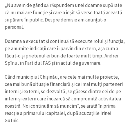
„Nu avem de gând să răspundem unei doamne supărate
că nu mai are funcție și care a ieșit să verse toată această
supărare în public. Despre demisie am anunțat-o
personal.
Doamna a executat și continuă să execute rolul și funcția,
pe anumite indicații care îi parvin din extern, așa cum a
făcut-o și prietenul ei bun de foarte mult timp, Andrei
Spînu, în Partidul PAS și în actul de guvernare.
Când municipiul Chișinău, are cele mai multe proiecte,
cea mai bună situație financiară și cei mai mulți parteneri
interni și externi, se dezvoltă, se găsesc dintre cei de pe
intern și extern care încearcă să compromită activitatea
noastră. Noi continuăm să muncim”, se arată în prima
reacție a primarului capitalei, după acuzațiile Irinei
Gutnic.