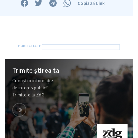
Copiază Link
Trimite
știrea ta
Cunoști o informație
de interes public?
Trimite-o la ZdG