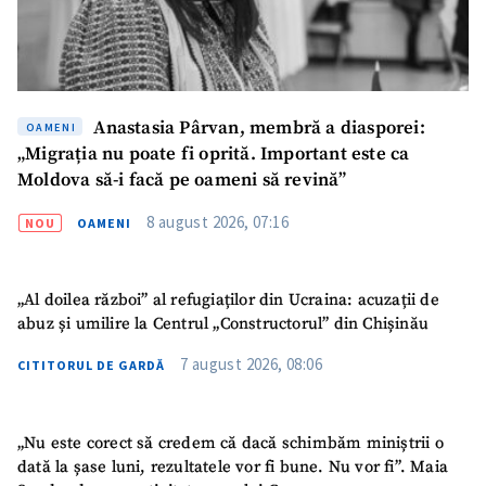
Anastasia Pârvan, membră a diasporei:
OAMENI
„Migrația nu poate fi oprită. Important este ca
Moldova să-i facă pe oameni să revină”
8 august 2026, 07:16
NOU
OAMENI
„Al doilea război” al refugiaților din Ucraina: acuzații de
abuz și umilire la Centrul „Constructorul” din Chișinău
7 august 2026, 08:06
CITITORUL DE GARDĂ
„Nu este corect să credem că dacă schimbăm miniștrii o
dată la șase luni, rezultatele vor fi bune. Nu vor fi”. Maia