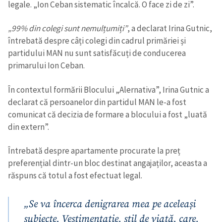
legale. „Ion Ceban sistematic încalcă. O face zi de zi”.
„99% din colegi sunt nemulțumiți”
, a declarat Irina Gutnic,
întrebată despre câți colegi din cadrul primăriei și
partidului MAN nu sunt satisfăcuți de conducerea
primarului Ion Ceban.
În contextul formării Blocului „Alernativa”, Irina Gutnic a
declarat că persoanelor din partidul MAN le-a fost
comunicat că decizia de formare a blocului a fost „luată
din extern”.
Întrebată despre apartamente procurate la preț
preferențial dintr-un bloc destinat angajaților, aceasta a
răspuns că totul a fost efectuat legal.
„Se va încerca denigrarea mea pe aceleași
subiecte. Vestimentație, stil de viață, care,