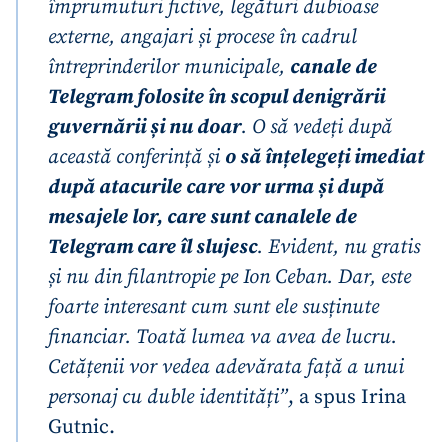
împrumuturi fictive, legături dubioase
externe, angajari și procese în cadrul
întreprinderilor municipale,
canale de
Telegram folosite în scopul denigrării
guvernării și nu doar
. O să vedeți după
această conferință și
o să înțelegeți imediat
ȘTIREA MEA
după atacurile care vor urma și după
mesajele lor, care sunt canalele de
Titlu știre
+ Adaugă titlu
Telegram care îl slujesc
. Evident, nu gratis
Fotografie
+ Încarcă imagine
și nu din filantropie pe Ion Ceban. Dar, este
foarte interesant cum sunt ele susținute
Link media
+ Link media
financiar. Toată lumea va avea de lucru.
Cetățenii vor vedea adevărata față a unui
personaj cu duble identități”
, a spus Irina
Gutnic.
Mesajul știrei
+ Mesajul știrei