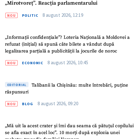
„Mirotvoreț”. Reacția parlamentarului
8 august 2026, 12:19
NOU
POLITIC
„Informații confidențiale”? Loteria Națională a Moldovei a
refuzat (inițial) să spună câte bilete a vândut după
legalizarea parțială a publicității la jocurile de noroc
8 august 2026, 10:45
NOU
ECONOMIC
Talibanii la Chișinău: multe întrebări, puține
EDITORIAL
răspunsuri
8 august 2026, 09:20
NOU
BLOG
„Mă uit la acest crater și îmi dau seama că pătuțul copilului
se afla exact în acel loc”. 10 morți după explozia unei