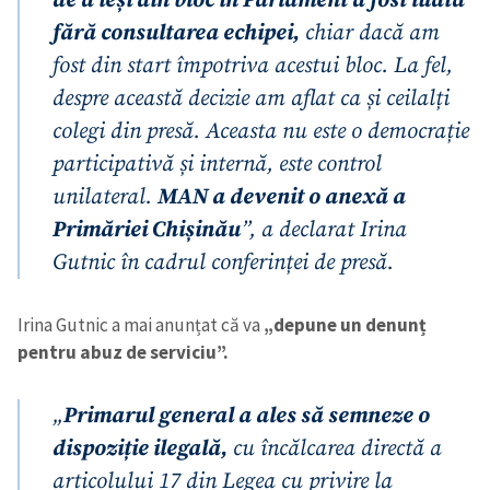
fără consultarea echipei,
chiar dacă am
fost din start împotriva acestui bloc. La fel,
despre această decizie am aflat ca și ceilalți
colegi din presă. Aceasta nu este o democrație
participativă și internă, este control
unilateral.
MAN a devenit o anexă a
Primăriei Chișinău
”, a declarat Irina
Gutnic în cadrul conferinței de presă.
Irina Gutnic a mai anunțat că va
„depune un denunț
pentru abuz de serviciu”.
Trimite o informație
Despre ZdG
„
Primarul general a ales să semneze o
in English
на русском
dispoziție ilegală,
cu încălcarea directă a
articolului 17 din Legea cu privire la