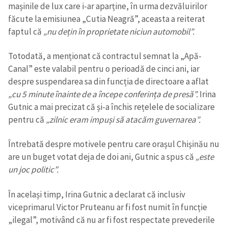
mașinile de lux care i-ar aparține, în urma dezvăluirilor
făcute la emisiunea „Cutia Neagră”, aceasta a reiterat
faptul că
„nu dețin în proprietate niciun automobil”.
SUSȚINE
Totodată, a menționat că contractul semnat la „Apă-
Canal” este valabil pentru o perioadă de cinci ani, iar
despre suspendarea sa din funcția de directoare a aflat
„cu 5 minute înainte de a începe conferința de presă”.
Irina
Gutnic a mai precizat că și-a închis rețelele de socializare
pentru că
„zilnic eram impuși să atacăm guvernarea”.
Întrebată despre motivele pentru care orașul Chișinău nu
are un buget votat deja de doi ani, Gutnic a spus că
„este
un joc politic”.
În același timp, Irina Gutnic a declarat că inclusiv
viceprimarul Victor Pruteanu ar fi fost numit în funcție
„ilegal”, motivând că nu ar fi fost respectate prevederile