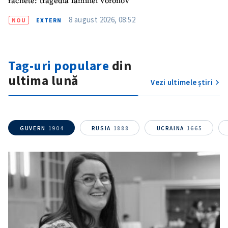
rachete: tragedia familiei Voronov
8 august 2026, 08:52
NOU
EXTERN
Tag-uri populare
din
ultima lună
Vezi ultimele știri
GUVERN
1904
RUSIA
1888
UCRAINA
1665