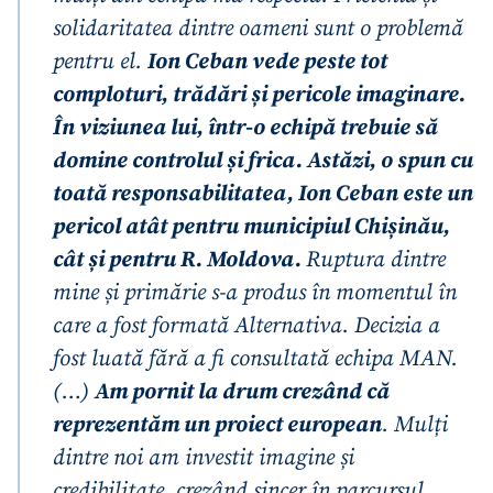
solidaritatea dintre oameni sunt o problemă
pentru el.
Ion Ceban vede peste tot
comploturi, trădări și pericole imaginare.
În viziunea lui, într-o echipă trebuie să
domine controlul și frica. Astăzi, o spun cu
toată responsabilitatea, Ion Ceban este un
pericol atât pentru municipiul Chișinău,
cât și pentru R. Moldova.
Ruptura dintre
mine și primărie s-a produs în momentul în
care a fost formată Alternativa. Decizia a
fost luată fără a fi consultată echipa MAN.
(…)
Am pornit la drum crezând că
reprezentăm un proiect european
. Mulți
dintre noi am investit imagine și
credibilitate, crezând sincer în parcursul