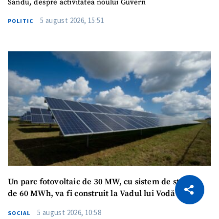
Sandu, despre activitatea noului Guvern
5 august 2026, 15:51
POLITIC
CITEȘTE
Un parc fotovoltaic de 30 MW, cu sistem de stocare
de 60 MWh, va fi construit la Vadul lui Vodă
Citește articolul
Copiază Link
5 august 2026, 10:58
SOCIAL