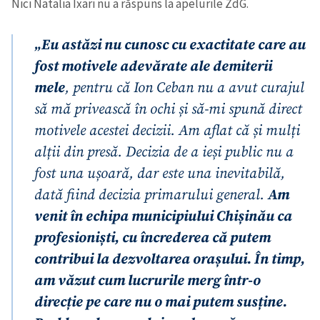
Nici Natalia Ixari nu a răspuns la apelurile ZdG.
„Eu astăzi nu cunosc cu exactitate care au
fost motivele adevărate ale demiterii
mele
, pentru că Ion Ceban nu a avut curajul
să mă privească în ochi și să-mi spună direct
motivele acestei decizii. Am aflat că și mulți
alții din presă. Decizia de a ieși public nu a
fost una ușoară, dar este una inevitabilă,
dată fiind decizia primarului general.
Am
venit în echipa municipiului Chișinău ca
profesioniști, cu încrederea că putem
contribui la dezvoltarea orașului. În timp,
am văzut cum lucrurile merg într-o
direcție pe care nu o mai putem susține.