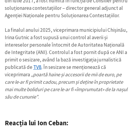
din iulie 2017, a fost numită în funcția de Consilier pentru
soluționarea contestațiilor – director general adjunct al
Agenției Naționale pentru Soluționarea Contestațiilor.
La finalul anului 2025, viceprimara municipiului Chișinău,
Irina Gutnic a fost supusă unui control al averii și
intereselor personale întocmit de Autoritatea Națională
de Integritate (ANI). Controlul a fost pornit după ce ANI a
primit o sesizare, având la bază investigația jurnalistică
publicată de
TV8
. În sesizare se menționează că
viceprimara
„poartă haine și accesorii de mii de euro, pe
care le-ar fi primit cadou, precum și deține în proprietate
mai multe boliduri pe care le-ar fi «împrumutat» de la nașul
său de cununie”
.
Reacția lui Ion Ceban: