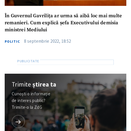
În Guvernul Gavrilița ar urma să aibă loc mai multe
remanieri. Cum explică șefa Executivului demisia
ministrei Mediului
8 septembrie 2022, 18:52
POLITIC
Trimite
știrea ta
Cunoști o informație
de interes public?
Trimite-o la ZdG