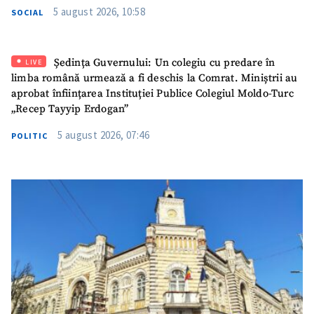
5 august 2026, 10:58
SOCIAL
ȘTIREA MEA
Titlu știre
+ Adaugă titlu
Ședința Guvernului: Un colegiu cu predare în
LIVE
limba română urmează a fi deschis la Comrat. Miniștrii au
Fotografie
aprobat înființarea Instituției Publice Colegiul Moldo-Turc
+ Încarcă imagine
„Recep Tayyip Erdogan”
Link media
+ Link media
5 august 2026, 07:46
POLITIC
Mesajul știrei
+ Mesajul știrei
CONTACT SURSĂ
Sursă anonimă
Nume
+ Numele meu