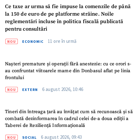
Ce taxe ar urma să fie impuse la comenzile de până
la 150 de euro de pe platforme străine. Noile
reglementări incluse în politica fiscală publicată
pentru consultări
11 ore în urmă
NOU
ECONOMIC
Nașteri premature și operații fără anestezie: cu ce orori s-
au confruntat viitoarele mame din Donbasul aflat pe linia
frontului
6 august 2026, 10:46
NOU
EXTERN
Tineri din întreaga țară au învățat cum să recunoască și să
combată dezinformarea în cadrul celei de-a doua ediții a
Trimite o informație
Despre ZdG
in English
на русском
Taberei de Reziliență Informațională
6 august 2026, 09:43
NOU
SOCIAL