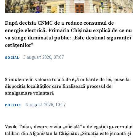
Email
+ Emailul meu
După decizia CNMC de a reduce consumul de
energie electrică, Primăria Chișinău explică de ce nu
Telefon
+ Telefon personal
va stinge iluminatul public: „Este destinat siguranței
cetățenilor”
Am citit și sunt de
acord cu
politica de
5 august 2026, 07:07
confidențialitate
.
SOCIAL
TRIMITE ȘTIREA
Stimulente în valoare totală de 6,5 miliarde de lei, puse la
dispoziția localităților care finalizează procesul de
amalgamare voluntară
4 august 2026, 10:17
POLITIC
Vasile Tofan, despre vizita „oficială” a delegației guvernului
taliban din Afganistan la Chișinău: „Situația este jenantă și