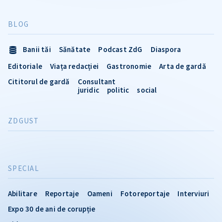
BLOG
Banii tăi
Sănătate
Podcast ZdG
Diaspora
Editoriale
Viața redacției
Gastronomie
Arta de gardă
Cititorul de gardă
Consultant
juridic
politic
social
ZDGUST
SPECIAL
Abilitare
Reportaje
Oameni
Fotoreportaje
Interviuri
Expo 30 de ani de corupție